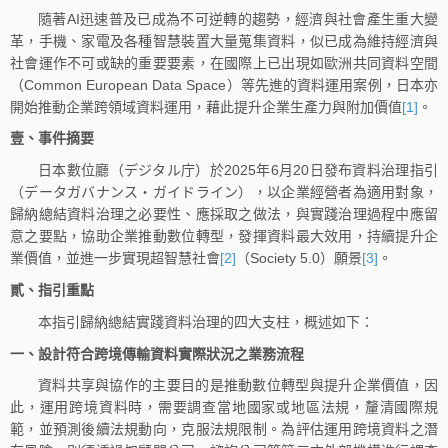
隨著AI迅速普及已成為不可逆轉的趨勢，經濟與社會產生重大變
革，手機、家電及各種智慧裝置大量蒐集資料，似已成為維持經濟與
社會運作不可或缺的重要要素，在國際上已出現如歐洲共同資料空間
（Common European Data Space）等先進的資料運用案例，日本亦
開始推動企業跨領域資料運用，藉此提升企業生產力與附加價值
[1]
。
壹、事件摘要
日本數位廳（デジタル庁）於2025年6月20日發布資料治理指引
（データガバナンス・ガイドライン），以企業經營者為適用對象，
歸納總結資料治理之必要性、應採取之做法，與實踐治理過程中應留
意之要點，協助企業推動數位轉型，發揮資料最大效用，持續提升企
業價值，並進一步實現超智慧社會
[2]
（Society 5.0）願景
[3]
。
貳、指引重點
本指引歸納總結實踐資料治理的四大支柱，概述如下：
一、設計符合跨境傳輸資料實際狀況之業務流程
資料共享與協作的主要目的是推動數位轉型與提升企業價值，因
此，運用跨境資料時，需要調查當地國家或地區法規，釐清國際規
範，並預測後續法規動向，克服法規限制。為評估運用跨境資料之潛