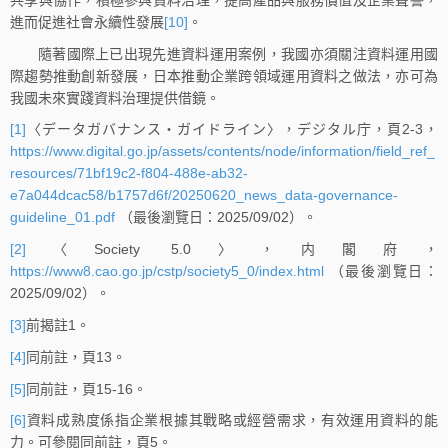
進而促進社會永續性發展
[10]
。
隨著國際上已出現先進資料運用案例，我國亦須關注資料運用國
際趨勢推動創新發展，日本推動企業跨領域運用資料之做法，亦可為
我國未來實踐資料治理提供借鏡。
[1]
〈データガバナンス・ガイドライン〉，デジタル庁，頁2-3，
https://www.digital.go.jp/assets/contents/node/information/field_ref_
resources/71bf19c2-f804-488e-ab32-
e7a044dcac58/b1757d6f/20250620_news_data-governance-
guideline_01.pdf
（最後瀏覽日：2025/09/02）。
[2]
〈Society 5.0〉，内閣府，
https://www8.cao.go.jp/cstp/society5_0/index.html
（最後瀏覽日：
2025/09/02）。
[3]
前揭註1。
[4]
同前註，頁13。
[5]
同前註，頁15-16。
[6]
資料成熟度係指企業根據其戰略或經營需求，有效運用資料的能
力。可參閱同前註，頁5。