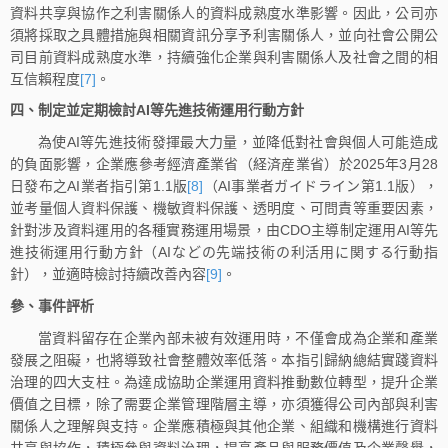
資料共享與協作之利害關係人的資料成熟度水準影響。因此，公司亦
須將採取之具體措施與相關資訊分享予利害關係人，並向社會公開公
司目前資料成熟度水準，持續強化企業與利害關係人及社會之間的相
互信賴程度
[7]
。
四、制定並定期檢討AI等先進技術運用行動方針
為使AI等先進技術發揮最大力量，並降低對社會與個人可能造成
的負面影響，企業應參考經濟產業省（経済産業省）於2025年3月28
日發布之AI業者指引第1.1版
[8]
（AI事業者ガイドライン第1.1版），
並考量個人資料保護、機敏資料保護、透明度、可問責等重要因素，
針對涉及資料運用的各種實務運用場景，由CDO主導制定運用AI等先
進技術運用行動方針（AIなどの先端技術の利活用に関する行動指
針），並適時檢討持續改善內容
[9]
。
參、事件評析
當資料留存在企業內部未被有效運用時，不僅會成為企業和產業
發展之阻礙，也將導致社會整體效率低落。本指引歸納總結實踐資料
治理的四大支柱。為達成協助企業運用資料推動數位轉型，提升企業
價值之目標，除了需要企業管理階層主導，亦須獲得公司內部與利害
關係人之理解與支持。企業應積極與其他企業、組織和機構進行資料
共享與協作，積極參與資料治理，提高產品與服務價值及企業聲譽，