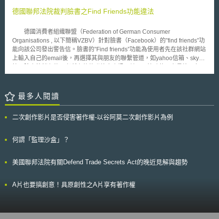
包含應用階段（deployment phase）。開發階段進一步可分為三階段，包
國人民的個人資料，因此反對人士對於該服務樞紐對於個人資料安全與隱私
表性，組織也應引進不同利益相關者進行迭代開發與測試，並招募測試組進
括AI系統設計、資料蒐集與資料庫建立，以及AI系統學習與訓練。 2.法律適
德國聯邦法院裁判臉書之Find Friends功能違法
的保全能力感到堪慮。 根據美國隱私法（Privacy Act of 1974），美國
行測試與部署，以確保測試人群能夠代表整體人類。且模型可能隨著時間發
用：當資料處理過程中包含個人資料時，人工智慧系統的開發與設計都必須
政府需提供適當的隱私保全機制來保障美國人民的個人資料，同時，美國聯
展而有變化，需以多元化指標評估與調整。 5.公平地部署受信任的AI系統，
確定其適用的法律規範為何。 3.定義利用目的：CNIL強調蒐集及處理個資
邦資訊安全管理法（Federal Information Security Management Act of
德國消費者組織聯盟（Federation of German Consumer
並監控社會影響：部署AI系統後仍應持續監控，並持續評估可能出現新的利
時應該遵守「明確」、「合法」、「易懂」之原則，由於資料應該是基於特
2002）亦要求美國政府需確保美國人民的個人資料不被濫用，故在該二法
Organisations , 以下簡稱VZBV）針對臉書（Facebook）的”find friends”功
益相關者或使用者，以降低因環境變化而可能產生的危害。 6.不斷循環發展
定且合法的目的而蒐集的，因此不得以與最初目的不相符的方式進一步處理
案的明文要求下，歐巴馬政府於推行Obamacare之際，相關資訊安全保全
能向該公司發出警告信。臉書的”Find friends”功能為使用者先在該社群網站
的生命週期：不應以傳統重複循環過程看待AI生命週期，而是以流動、展開
資料。故明確界定人工智慧系統之目的為何，方能決定GDPR與其他原則之
系統機制仍須符合標準始得合法運作。Obamacare上路在即，歐巴馬政府
上輸入自己的email後，再選擇其與朋友的聯繫管道，如yahoo信箱、skype
及演變的態度，隨時評估及調整，以因應新的挑戰及需求，透過定期紀錄及
適用。 4.系統提供者的身分：可能會是GDPR中的為資料控管者（data
與相關部會該如何解決個人資料保護問題，其後續發展實值得觀察。
等。臉書將儲存使用者所上傳的聯絡人資訊，並用以協助使用者尋找朋友，
審查，隨時重塑包容性AI生態系統。 綜上，本報告以包容性AI生態系統
controller）、共同控管者（joint controller）以及資料處理者（data
或者透過居住地、學校、工作場所等搜尋要件，協助使用者找尋好友。然
及生命週期概念，期望透過基礎設施、教育與培訓、公平的工作環境等，以
processor）。 5.確保資料處理之合法性：建立AI系統的組織使用的資料集
而，在臉書未有任何修正的情況下，VZBV向柏林地方法院控告臉書並獲得
因應未來無所不在的AI社會與生活，建立公司、政府、教育機構可以遵循的
若包含個人資料，必須確保資料分析與處理操作符合GDPR規定。 6.必要時
勝訴，之後臉書向上訴法院提起上訴，但於2014年01月24日遭到駁回。
最多人閱讀
方向。
進行資料保護影響評估（DIPA）。 7.在系統設計時將資料保護納入考慮：
2016年01月14日，德國聯邦法院維持下級審法院判決，裁判臉書的” Find
包含建立系統主要目標、技術架構、識別資料來源與嚴格篩選使用…等等。
friends”功能牴觸德國隱私權保護與消費者保護之法律。 （一）德國聯邦資
8.資料蒐集與管理時皆須考慮資料保護：具體作法包含資料蒐集須符合
二次創作影片是否侵害著作權-以谷阿莫二次創作影片為例
料保護法（Bundesdatenschutzgesetz,BDSG） 法院認為該項功能違
GDPR、糾正錯誤、解決缺失值、整合個資保護措施、監控所蒐集之資料、
反德國聯邦資料保護法，蓋因臉書未能在收集或利用使用者以及非使用者的
蒐集之目的，以及設定明確的資料保留期限，實施適當的技術和組織措施以
資料前，事先取得其同意。此外，臉書的契約條款中亦未提供使用者適當程
何謂「監理沙盒」？
確保資料安全等。 對於AI相關產業從事人員來說，更新AI相關規範知識非常
度的通知，讓使用者知道他們的資料將會被如何使用。 （二）德國不正競
重要，CNIL的人工智慧操作指引將可協助增強AI產業對於個資處理複雜法
爭防制法（Gesetz gegen den unlauteren Wettbewerb, UWG） 法院
律問題的理解。
美國聯邦法院有關Defend Trade Secrets Act的晚近見解與趨勢
認為，臉書在利用使用者資料並且寄發廣告郵件給非臉書會員時誤導使用
者，讓使用者以為這個功能是受到限制的，亦即使用者誤認僅有其臉書上的
朋友才在搜尋範圍之內。然而，臉書實際上更寄發邀請廣告郵件給其他非臉
A片也要搞創意！具原創性之A片享有著作權
書的使用者。由於德國不正競爭防制法第五條第一項規定，採取引人錯誤的
交易行為，其行為構成不正當。此外，該法第七條亦規定，具訊息之廣告，
其掩飾或隱匿委任傳送此訊息之發送人的身分， 即被視為不合理之煩擾。
又以不合理之方式來煩擾市場參與者之交易行為，不得為之。因此，其被認