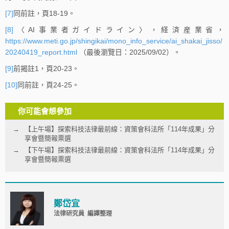
[7]
同前註，頁18-19。
[8]
〈AI事業者ガイドライン〉，経済産業省，
https://www.meti.go.jp/shingikai/mono_info_service/ai_shakai_jisso/
20240419_report.html
（最後瀏覽日：2025/09/02）。
[9]
前揭註1，頁20-23。
[10]
同前註，頁24-25。
你可能會想參加
【上午場】探索科技法律最前線：資策會科法所「114年成果」分
享會暨簡報票選
【下午場】探索科技法律最前線：資策會科法所「114年成果」分
享會暨簡報票選
鄭岱宜
法律研究員 編譯整理