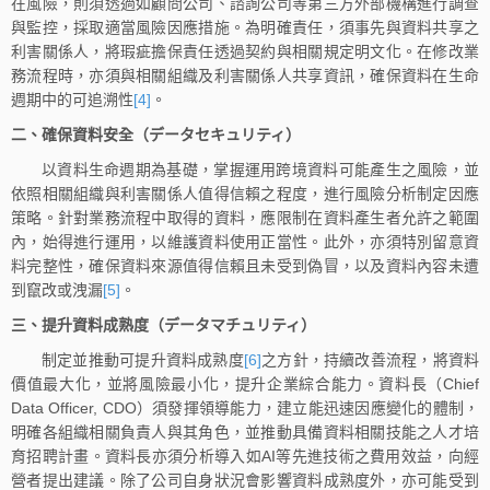
在風險，則須透過如顧問公司、諮詢公司等第三方外部機構進行調查
與監控，採取適當風險因應措施。為明確責任，須事先與資料共享之
利害關係人，將瑕疵擔保責任透過契約與相關規定明文化。在修改業
務流程時，亦須與相關組織及利害關係人共享資訊，確保資料在生命
週期中的可追溯性
[4]
。
二、確保資料安全（データセキュリティ）
以資料生命週期為基礎，掌握運用跨境資料可能產生之風險，並
依照相關組織與利害關係人值得信賴之程度，進行風險分析制定因應
策略。針對業務流程中取得的資料，應限制在資料產生者允許之範圍
內，始得進行運用，以維護資料使用正當性。此外，亦須特別留意資
料完整性，確保資料來源值得信賴且未受到偽冒，以及資料內容未遭
到竄改或洩漏
[5]
。
三、提升資料成熟度（データマチュリティ）
制定並推動可提升資料成熟度
[6]
之方針，持續改善流程，將資料
價值最大化，並將風險最小化，提升企業綜合能力。資料長（Chief
Data Officer, CDO）須發揮領導能力，建立能迅速因應變化的體制，
明確各組織相關負責人與其角色，並推動具備資料相關技能之人才培
育招聘計畫。資料長亦須分析導入如AI等先進技術之費用效益，向經
營者提出建議。除了公司自身狀況會影響資料成熟度外，亦可能受到