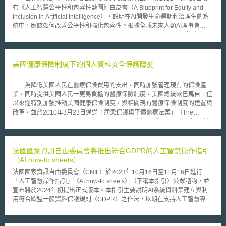
布《人工智慧公平性和包容性藍圖》白皮書（A Blueprint for Equity and
Inclusion in Artificial Intelligence），說明在AI開發生命週期和治理生態系
統中，應該如何改善公平性和強化包容性。根據全球未來人類AI理事會
（Global Future Council on Artificial Intelligence for Humanity）指出，目
前AI生命週期應分為兩個部分，一是管理AI使用，二是設計、開發、部署AI
以滿足利益相關者需求。 包容性AI不僅是考量技術發展中之公平性與包
容性，而是需整體考量並建立包容的AI生態系統，包括（1）包容性AI基礎
美國健康保險制度下的個人資料安全保護隱憂
設施（例如運算能力、資料儲存、網路），鼓勵更多技術或非技術的人員有
能力參與到AI相關工作中；（2）建立AI素養、教育及意識，例如從小開始
為降低美國人民在醫療保險費用的支出，同時加強管理現有的保險產
開啟AI相關課程，讓孩子從小即可以從父母的工作、家庭、學校，甚至玩具
業，同時提供美國人民一更易負擔的醫療保險制度，美國總統歐巴馬自上任
中學習AI系統對資料和隱私的影響並進行思考，盡可能讓使其互動的人都了
以來遂特別加強推動美國健康保險制度，與相關現有醫療保險制度的建置與
解AI之基礎知識，並能夠認識其可能帶來的風險與機會；（3）公平的工作
改革，並於2010年3月23日通過「病患保護與平價醫療法案」（The
環境，未來各行各業需要越來越多多元化人才，企業需拓寬與AI相關之職
Patient Protection and Affordable Care Act，本法暱稱Obamacare），並
位，例如讓非傳統背景人員接受交叉培訓、公私協力建立夥伴關係、提高員
計劃於今（2013）年10月正式啟動上路。 為集中且便利相關機構快速
工職場歸屬感。 在設計包容性方面，必須考慮不同利益相關者之需
讀取單一個人之相關資訊，Obamacare計畫透過聯邦數據服務樞紐（The
求，並從設計者、開發者、監督機關等不同角度觀察。本報告將包容性AI開
Federal Data Services Hub）的建置，彙整目前美國各單一政府單位所保
法國國家資訊自由委員會將推出符合GDPR的人工智慧操作指引
發及治理整個生命週期分為6個不同階段，期望在生命週期中的每個階段皆
有之全民個人資料，該類資料涵蓋個人醫療、教育、和財務等相關資訊，提
（AI how-to sheets）
考量公平性與包容性： 1.了解問題並確定AI解決方案：釐清為何需要部署
供各州政府單位機關有需求時得以讀取。然而，儘管該服務樞紐的用意係為
AI，並設定希望改善的目標變量（target variable），並透過制定包容性社
法國國家資訊自由委員會（CNIL）於2023年10月16日至11月16日進行
提供更完整的個人資料，然而其卻也因其本身具集中單一個人資料於一身的
會參與框架或行為準則，盡可能實現包容性社會參與（特別是代表性不足或
「人工智慧操作指引」（AI how-to sheets）（下稱本指引）公眾諮詢，並
特性而受到各界的質疑。反對人士認為，由於該服務樞紐彙整龐大單一個人
受保護的族群）。 2.包容性模型設計：設計時需考慮社會和受影響的利益相
宣布將於2024年初提出正式版本。本指引主要說明AI系統資料集建立與利
資料，因此若其未建立完善資訊安全機制，而遭受到不肖駭客入侵竊取個人
關者，並多方考量各種設計決策及運用在不同情況時之公平性、健全性、全
用符合歐盟一般資料保護規則（GDPR）之作法，以期在支持人工智慧專業
資料的話，所造成的後果將影響甚遠，再加上未來將管理服務樞紐的美國衛
面性、可解釋性、準確性及透明度等。 3.包容性資料蒐集：透過設計健全的
人士創新之外，同時能兼顧民眾權利。 人工智慧操作指引主要內容整理如
生及公共服務部（The Department of Health and Human Services,
治理及隱私，確定更具包容性的資料蒐集路徑，以確保所建立之模型能適用
下： 1.指引涵蓋範圍：本指引限於AI開發階段（development phase），不
HHS），遲遲未能讓外界信服其已建立充分的資訊安全保全系統來保障全美
到整體社會。 4.公平和包容的模型開發及測試：除多元化開發團隊及資料代