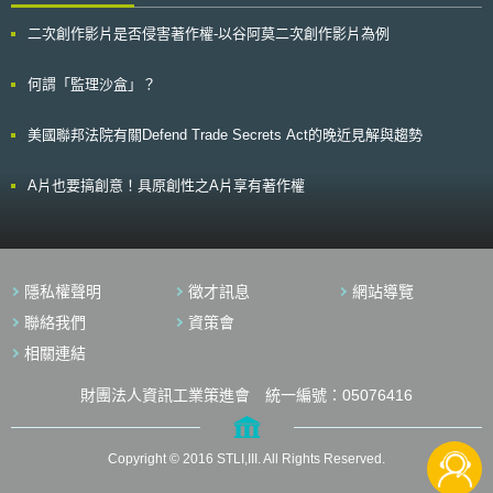
企業所需人才之教育，同時也讓企業透過採用優秀人才強化其智財能量。最
0.2﹪）。 行政院主計處據工研院能源與資源研究所統計，公佈最新
後，則是在智財經營、發明、設計等領域，發掘、培育次世代的領導能力，
二次創作影片是否侵害著作權-以谷阿莫二次創作影片為例
「我國燃料燃燒排放二氧化碳」概況，台灣溫室氣體排放以二氧化碳為最大
為未來競爭力做準備[7]。 （二）培育全球化智財服務專門人才 第二個
宗，佔八成以上，至二○○四年為 2.6億噸。 主計處指出，為抑制人為溫
政策著重於智財服務人力的培育。國際智財紛爭加劇，需要有能夠因應時局
室氣體排放導致全球氣候變遷加劇現象，聯合國在一九九二年通過「聯合國
何謂「監理沙盒」？
改變之專利師養成教育以及考試制度改進。過去在第一次綜合計畫中，先著
氣候變化綱要公約」，且為落實排放管制工作，具有約束效力的「京都議定
重於專利師的數量，以供給市場需求。而第二次綜合計畫中，透過「教育-
書」，已在今年二月十六日正式生效，期使在二○○八至二○一二年間，六種
考試-實務研習-多樣化專業課程」的專利師培育政策，期望在電子/通訊、化
美國聯邦法院有關Defend Trade Secrets Act的晚近見解與趨勢
溫室氣體排放量平均應削減至比一九九○年低五‧二 %水準。在全球持續增
學/生命、機器/金屬等專業領域能夠提供專業化的服務，並能在法律市場開
溫、海平面上升及氣候變遷加劇下，台灣雖非京都議定書締約國，但政府相
放的現實環境中，培育[8]可以進入海外法律服務的專利師，同時能夠為韓國
關部會順應國際永續發展潮流，正積極落實檢討溫室氣體排放減量政策。
企業處理海外智財紛爭。 再者，對於專利師該有的社會責任部分，韓國推
A片也要搞創意！具原創性之A片享有著作權
動專利師與律師則共同組成「專利家庭醫生(patent home doctor)[9]」制
度，透過才能分享(Pro Bono)專家池(pool)[10]，提供中小企業在發生紛爭
時可以透過此一制度來諮詢。同時也與各地區智財中心連結，希望各地區都
會有一專利師事務所，以深化智財教育。 此外，韓國政府已於今年7月完成
專利師考試制度修正案[11]，預計增加實務考題以及改變計分方式。再者，
隱私權聲明
徵才訊息
網站導覽
對於律師智財教育部分，則與法學專門大學院[12]合作，提供其研究生智財
聯絡我們
資策會
業務實習的機會，以培育智財紛爭解決之專門人才。 （三）培育融合型智
財創造人才 第三個政策著重於研究開發人才的智財意識。首先，針對
相關連結
理工科大學生以及研究生等預備人才，依據其領域別開設不同課程，並鼓勵
申請輔系，期望培育出兼具技術與智財層面的專業人才。另外，針對一般大
財團法人資訊工業策進會 統一編號：05076416
學學生則鼓勵主修與智財相關之課程，使大學畢業生兼具專業領域與智財領
域的能力，以期提供相關研究機構具備專業與智財能力之研發人才。除部分
大學已開設智慧財產專門學位課程(MIP)碩士班、智財課程放入大學正規科
Copyright © 2016 STLI,III. All Rights Reserved.
目外，學校亦會舉辦校園專利策略校運會(캠퍼스 특허전략 유니버시아드，
Campus Patent Strategy Universiade[13])、大學創意發明大會、