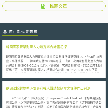
推薦文章
你可能還會想看
韓國國家智慧財產人力培育綜合計畫初探
韓國國家智慧財產人力培育綜合計畫初探 科技法律研究所 2014年08月05日
壹、事件摘要 韓國政府暨2008年4月提出「第一次國家智慧財產人力培
育綜合計畫(2008~2012)」[1](以下簡稱第一次綜合計畫)後，於2012年12月
提出「第二次國家智慧財產人力培育綜合計畫 (2013~2017)」[2](以下簡稱
第二次綜合計畫)，以「創意人才、知識財產之管理與服務所需專門人才的
培育」為目標，強化並提升韓國在全球化市場的競爭力。 韓國人才培
育綜合計畫旨在培育優秀專利人才、智財實務人才，透過質與量的同步增加
與水準提升，以期補足智財人力缺口。當中各項措施思維，是否有值得我國
歐洲法院對標準必要專利權人聲請禁制令之條件作出判決
借鏡之處，本文將介紹第一次綜合計畫目標及主要成果，並以此為基礎說明
第二次綜合計畫在政策說明、預期成果等規劃上的改進作法，進而歸納說明
2015年7月16日歐洲法院（European Court of Justice）作對華為技術
韓國在人才培育相關觀念想法，供國內相關政策發展之參考。 貳、重點說
有限公司（以下簡稱華為公司）訴中興通訊股份有限公司（以下簡稱中興公
明 一、計畫背景 第一次綜合計畫於2008年提出，目的是為因應韓、美
司）侵權案作出判決，在判決中說明了向標準制定組織承諾以公平、合理及