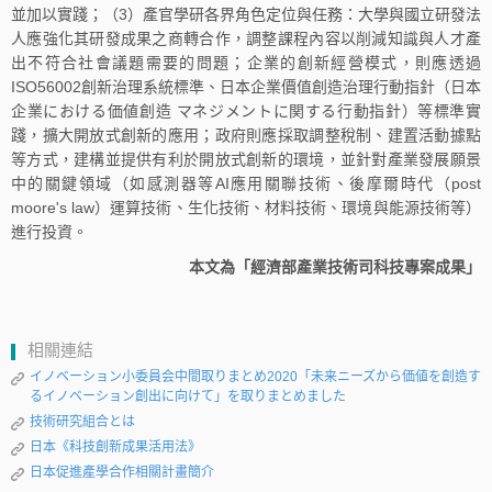
並加以實踐；（3）產官學研各界角色定位與任務：大學與國立研發法
人應強化其研發成果之商轉合作，調整課程內容以削減知識與人才產
出不符合社會議題需要的問題；企業的創新經營模式，則應透過
ISO56002創新治理系統標準、日本企業價值創造治理行動指針（日本
企業における価値創造 マネジメントに関する行動指針）等標準實
踐，擴大開放式創新的應用；政府則應採取調整稅制、建置活動據點
等方式，建構並提供有利於開放式創新的環境，並針對產業發展願景
中的關鍵領域（如感測器等AI應用關聯技術、後摩爾時代（post
moore's law）運算技術、生化技術、材料技術、環境與能源技術等）
進行投資。
本文為「經濟部產業技術司科技專案成果」
相關連結
イノベーション小委員会中間取りまとめ2020「未来ニーズから価値を創造す
るイノベーション創出に向けて」を取りまとめました
技術研究組合とは
日本《科技創新成果活用法》
日本促進產學合作相關計畫簡介