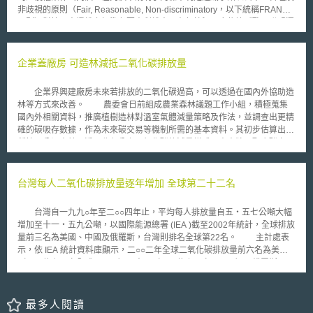
FTA締結與生效後，韓國企業將面臨全球化市場競爭，專門領域人才之需求
非歧視的原則（Fair, Reasonable, Non-discriminatory，以下統稱FRAND
量日益增加，但相對在以智慧財產法學為中心之人力供給與相關職務教育卻
原則）對第三人授權之標準必要專利權人，在何情況下應依據《歐洲聯盟運
尚未成熟。 第一次綜合計畫目標有三，首先是擴充優秀之專利創造潛
作公約（Treaty on the Functioning of the European Union，以下簡稱
力、再者是增加企業智財實務人力數量及提升水準、最後則是要提高智財法
TFEU）》第102條禁止濫用優勢地位的歐盟法一般規定，不得向法院聲請
律服務的素質，以期提高智慧財產的競爭力。主要四大政策包括：(一)強化
對被控侵害標準必要專利之人發出禁制令（injunction）。 歐洲法院認
企業蓋廠房 可造林減抵二氧化碳排放量
智財研究人力培育；(二)培育企業智財實務人才；(三)培育智財服務領域人
為，當標準必要專利權人承諾依據FRAND原則授權時，其已創造第三方對
力資源；(四)擴充智財人才培育之基礎。 在第一次綜合計畫中，以大學
標準必要專利權人將以授權獲利，而非透過行使其排他權利而獲利之合理期
生及企業人力為對象之智財教育課程，對於上述對象之能力有顯著幫助、獲
企業界興建廠房未來若排放的二氧化碳過高，可以透過在國內外協助造
待。因此標準必要專利權人必須以合理方法（包括通知被控侵權人侵害事實
得肯定。但除此之外，課程內容不夠多樣化、制度化，以及課程程度未達標
林等方式來改善。 農委會日前組成農業森林議題工作小組，積極蒐集
及表達願依FRAND原則與其達成授權契約之意願）與被控侵權方尋求達成
準，所提供教育現場之實務界人才以及國際業務之專家亦不足，被認為是第
國內外相關資料，推廣植樹造林對溫室氣體減量策略及作法，並調查出更精
授權契約，否則則構成優勢地位濫用。 至於被控侵權方雖無義務接受
一次綜合計畫不足之處[3]。於是在此背景下，第二次綜合計畫設定兩大計畫
確的碳吸存數據，作為未來碳交易等機制所需的基本資料。其初步估算出每
標準必要專利權人的要約以作為免除禁制令的條件，但仍應給予真誠並依據
目標「以智財經濟為基礎，培育智財人才」、「體現智財之大眾化與智財文
種植一公頃森林可淨吸收七公噸二氧化碳的減量模式。未來將可配合碳交易
商業慣例的回應，包括（1）不拖延回覆；（2）即時提出新的書面要約；
化的深層教育」，並以此設定五大政策，本文就其內容以及相關措施為具體
機制，銷售給需進行二氧化碳減量的業者，農委會已先選定台糖進行合作，
（3）被控侵權人正在使用標準必要專利且無法達成授權契約時，必須就其
說明。 二、政策架構 在第二次綜合計畫中，共分為五大政策，分述如
未來將推廣至業者的平地造林。 農委會表示，目前的碳交易模式分為
過去使用該專利之數量等依據商業慣例提供適當擔保；（4）雙方不拖延地
下: （一）強化培育商業智財管理人才 韓國政府認為，若要強化人才的
兩種，一種是進行國內外的造林，來換取本國二氧化碳的排放量，像是美、
台灣每人二氧化碳排放量逐年增加 全球第二十二名
接受由第三方來認定授權金額；（5）在進行授權協商時，被控侵權人不能
培育與供給、提升企業競爭力，在政策上第一步必須針對「智財管理人力」
日等國，即在中國大陸廣泛種植樹木來換取更多的業者投資，或是在本國境
挑戰標準必要專利的有效性、必要性或保留其後續相關權利。
進行加強。包括促進企業內部成立智財專責部門，依據不同管理領域[4]給予
內種植更多的林木，這種交易屬於碳交易。第二種是在本國境內進行溫室氣
台灣自一九九○年至二○○四年止，平均每人排放量自五‧五七公噸大幅
理論與實務的教育課程、各國智財制度與紛爭解決有關專門教育[5]，乃至於
體的減量，再將減量超過的部分賣給其他國家，亦即清潔費的交易，也屬於
增加至十一‧五九公噸，以國際能源總署 (IEA )截至2002年統計，全球排放
碩士學位課程（如為因應海外智財紛爭應對，韓國企業提供學費百分之50補
廣義的碳交易行為。 為推動我國建立碳交易機制，農委會也已著手進
量前三名為美國、中國及俄羅斯，台灣則排名全球第22名。 主計處表
助，鼓勵在職進修之碩士課程「智慧財產專門學位課程(MIP)」）。同時，
行造林的碳吸存研究，農委會表示，未來碳交易機制建立後，業者興建廠房
示，依 IEA 統計資料庫顯示，二○○二年全球二氧化碳排放量前六名為美國
加強企業經營者智財經營意識亦屬至關重要之事。透過在大企業以及中堅企
若排放的二氧化碳超過標準，可以透過協助國內外造林，或付出造林費用給
（57.1億噸，占全球23.3﹪）、中國（34.7億噸，占14.2﹪）、俄羅斯
業設置專門智財部門及智財最高負責人，並讓各企業間可以針對智財進行合
協助造林的單位。在建立交易模式後，未來若企業界興建一座廠房所造成的
（15.2億噸，占6.2 ﹪）、日本（11.8億噸，占4.8 ﹪）、印度（10.5億
作、資訊共享[6]。或是直接派員前往各地區中小企業聚會，傳達IP經營優秀
二氧化碳排放量超過七公噸，即可透過支付一公頃造林費用的方式，達到平
噸，占4.3﹪）及德國（8.5億噸，占3.5 ﹪）。台灣則排第 22 名（1990年
事例、經營訣竅，皆是韓國強化企業經營者IP經營概念之規劃作法。另外，
衡的效果。
為第28名），排放量占全球總量約1﹪，而經濟發展程度與我國相近的南
最多人閱讀
則是擴大產學研合作與就業市場連結，透過「企業-大學-政府」合作，提供
韓、新加坡排名分別為第9名（4.7億噸，占1.9﹪）及52名（5500萬噸，占