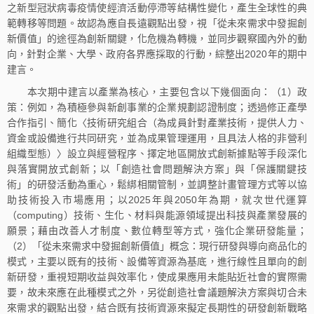
之新型冠狀病毒疫情使經濟活動停滯等結構性變化，產生全球性的典
範轉移等問題。故認為應自長遠觀點出發，視「從未來需求中發掘創
新價值」的途徑為創新關鍵，化危機為轉機，並同步觀察國內外的動
向，針對企業、大學、政府各界應採取的行動，綜整出2020年的期中
建言。
本次期中建言以產業為核心，主要包含以下幾個面向：（1）政
策：例如，為積極參與新創事業的企業規劃認證制度；透過修正產學
合作指引、簡化〈技術研究組合（為成員針對產業技術，提供人力、
資金或設備進行共同研究，並為成果管理運用，且具法人格的非營利
組織型態）〉設立與經營程序、擇定地區開放式創新據點等手段深化
與落實開放式創新；以「創造社會問題解決方案」與「保護關鍵技
術」的研發活動為重心，鬆綁相關管制，並調整計畫管理方式等以協
助技術投入市場應用；以2025年與2050年為期，就次世代運算
（computing）技術、生化、材料與能源領域提出科技與產業發展的
願景；藉由改善人才制度、數位轉型等方式，強化企業研發能量；
（2）「從未來需求中發掘創新價值」概念：現行研發與導向商品化的
模式，主要以既有的技術、設備等資源為基底，進行線性且單向的創
新研發，重視短期收益與效率化，使成果應用未能貼近社會的實際需
要，故未來應在此種模式之外，另從創造社會議題解決方案與切合未
來需求的觀點出發，結合既有技術資源來擬定長期性的研發創新戰略