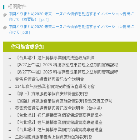
相關附件
中間とりまとめ2020 未来ニーズから価値を創造するイノベーション創出に
向けて（概要版）
[ pdf ]
中間とりまとめ2020 未来ニーズから価値を創造するイノベーション創出に
向けて
[ pdf ]
你可能會想參加
【台北場2】通訊傳播事業個資法遵教育訓練
【8/27上午場】2025 科技專案成果管理之法制與實務課程
【8/27下午場】2025 科技專案成果管理之法制與實務課程
零售業個資法遵實務與資訊安全說明會
114年資訊服務業者個資安維辦法宣導說明會
【線上】資訊服務業個資安維計畫說明會
【實體】資訊服務業個資安維計畫說明會暨交流工作坊
零售業個資法遵實務與資訊安全說明會（台中場）
【台北場1】通訊傳播事業個資保護實務專題講座
【台北場2】通訊傳播事業個資保護實務專題講座
【台北場3】通訊傳播事業個資保護實務專題講座
金融相關資服業者線上個資安維宣導說明會