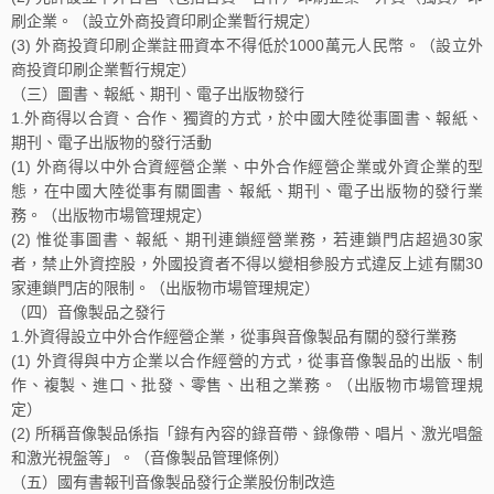
刷企業。（設立外商投資印刷企業暫行規定）
(3) 外商投資印刷企業註冊資本不得低於1000萬元人民幣。（設立外
商投資印刷企業暫行規定）
（三）圖書、報紙、期刊、電子出版物發行
1.外商得以合資、合作、獨資的方式，於中國大陸從事圖書、報紙、
期刊、電子出版物的發行活動
(1) 外商得以中外合資經營企業、中外合作經營企業或外資企業的型
態，在中國大陸從事有關圖書、報紙、期刊、電子出版物的發行業
務。（出版物市場管理規定）
(2) 惟從事圖書、報紙、期刊連鎖經營業務，若連鎖門店超過30家
者，禁止外資控股，外國投資者不得以變相參股方式違反上述有關30
家連鎖門店的限制。（出版物市場管理規定）
（四）音像製品之發行
1.外資得設立中外合作經營企業，從事與音像製品有關的發行業務
(1) 外資得與中方企業以合作經營的方式，從事音像製品的出版、制
作、複製、進口、批發、零售、出租之業務。（出版物市場管理規
定）
(2) 所稱音像製品係指「錄有內容的錄音帶、錄像帶、唱片、激光唱盤
和激光視盤等」。（音像製品管理條例）
（五）國有書報刊音像製品發行企業股份制改造