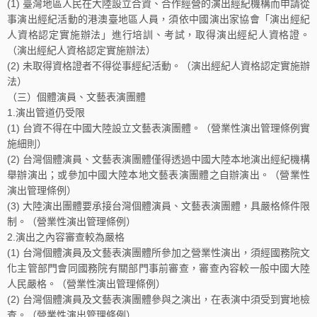
(1) 臺灣地區人民在大陸設立合資、合作經營的演出經紀機構而申請從
事演出經紀活動的港澳臺地區人員，須依中國演出家協會「演出經紀
人資格認定實施辦法」進行培訓、考試，取得演出經紀人資格證。
（演出經紀人資格認定實施辦法）
(2) 未取得資格證者不得從事經紀活動。（演出經紀人資格認定實施辦
法）
（三）個體演員、文藝表演團體
1.演出管道仍受限
(1) 台資不得在中國大陸設立文藝表演團體。（營業性演出管理條例實
施細則）
(2) 台灣個體演員、文藝表演團體僅得透過中國大陸本地演出經紀機構
舉辦演出；或參加中國大陸本地文藝表演團體之自辦演出。（營業性
演出管理條例）
(3) 大陸演出團體要承接台灣個體演員、文藝表演團體，具嚴格條件限
制。（營業性演出管理條例）
2.演出之內容審查較為嚴格
(1) 台灣個體演員及文藝表演團體所參加之營業性演出，須經國務院文
化主管部門會同國務院有關部門事前審查，審查內容較一般中國大陸
人民嚴格。（營業性演出管理條例）
(2) 台灣個體演員及文藝表演團體參與之演出，在表演中須受到實地檢
查。（營業性演出管理條例）