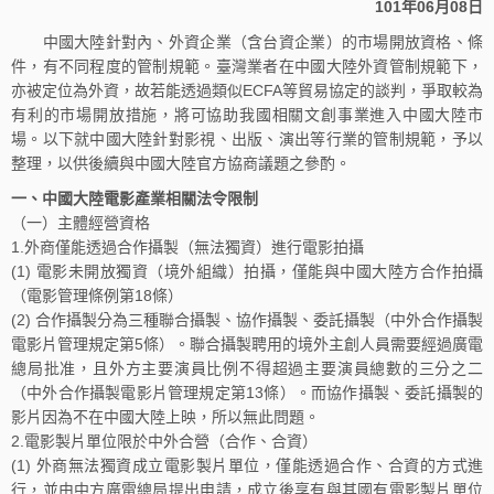
101年06月08日
中國大陸針對內、外資企業（含台資企業）的市場開放資格、條
件，有不同程度的管制規範。臺灣業者在中國大陸外資管制規範下，
亦被定位為外資，故若能透過類似ECFA等貿易協定的談判，爭取較為
有利的市場開放措施，將可協助我國相關文創事業進入中國大陸市
場。以下就中國大陸針對影視、出版、演出等行業的管制規範，予以
整理，以供後續與中國大陸官方協商議題之參酌。
一、中國大陸電影產業相關法令限制
（一）主體經營資格
1.外商僅能透過合作攝製（無法獨資）進行電影拍攝
(1) 電影未開放獨資（境外組織）拍攝，僅能與中國大陸方合作拍攝
（電影管理條例第18條）
(2) 合作攝製分為三種聯合攝製、協作攝製、委託攝製（中外合作攝製
電影片管理規定第5條）。聯合攝製聘用的境外主創人員需要經過廣電
總局批准，且外方主要演員比例不得超過主要演員總數的三分之二
（中外合作攝製電影片管理規定第13條）。而協作攝製、委託攝製的
影片因為不在中國大陸上映，所以無此問題。
2.電影製片單位限於中外合營（合作、合資）
(1) 外商無法獨資成立電影製片單位，僅能透過合作、合資的方式進
行，並由中方廣電總局提出申請，成立後享有與其國有電影製片單位