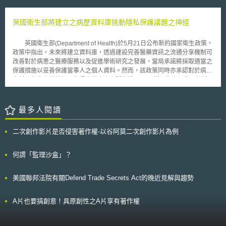
200億歐元關於人工智慧技術研發和應用資金；並透過頂尖大學和高等教育
成多層次化，將變得難以檢測故障和調查原因，但在安全和可靠的網絡基礎
機構吸引最優秀的教授和科學家，並在人工智慧領域提供世界領先的教育課
設施下，經營者使用AI技術仍然是沒有問題的。 由於雲端技術、通訊技
程。 而在監管方面，白皮書提到將以2019年4月發布之《可信賴之人工
英國衛生部將建立之病歷資料庫挑動隱私保護議題之神經
術之提昇，非電信營運者進入網路經營之商業型態逐漸產生，型成網路使用
智慧倫理準則》所提出之七項關鍵要求為基礎，未來將制定明確之歐洲監管
者、資料提供者之多樣性及複雜性。網路流量方面，在2030年左右將超出
框架。在監管框架下，應包括下列幾個重點：1.有效實施與執行現有歐盟和
100Tbps核心網絡所需的傳輸容量，達到以往的光纖的容量限制，將透過無
英國衛生部(Department of Health)於5月21日公布新的國家衛生政策，
國家法規，例如現行法規有關責任歸屬之規範可能需要進一步釐清；2.釐清
線電接入技術進一步發展，補足不足的光學寬頻。然而，人們對於網路更快
政策中指出，未來將建立資料庫，透過建設完善醫藥資訊之流通分享機制可
現行歐盟法規之限制，例如現行歐盟產品安全法規原則上不適用於「服務」
的通信速度、安全性及可靠性的功能需求是沒有改變的。
改善對於病患之醫療服務以及促進學術研究之發展，當局承諾將採取適當之
或是是否涵蓋獨立運作之軟體（stand-alone software）有待釐清；3.應可
保護措施以妥善保護當事人之個人資料。然而，該政策同時亦承認對於病患
更改人工智慧系統之功能，人工智慧技術需要頻繁更新軟體，針對此類風
資料匿名化之措施仍可能侵害當事人之隱私權。 當局指出，為了保護
險，應制定可針對此類產品在生命週期內修改功能之規範；4.有效分配不同
當事人之權益，將個人資料匿名化實屬必要，然而，對於醫療院所而言，縱
利害關係者間之責任，目前產品責任偏向生產者負責，而未來可能須由非生
使已經將個人資料匿名化，但透過其他相關資訊包含年齡、性別、血型、身
產者共同分配責任；5.掌握人工智慧帶來的新興風險，並因應風險所帶來之
高或者體重等，仍可能間接識別出當事人之個人資料。 衛生部重申建
最多人閱讀
變化。同時，白皮書也提出高風險人工智慧應用程式的判斷標準與監管重
立資料庫分享當事人之個人醫療資料將可有效促進學術研究之發展，但將會
點，認為未來應根據風險來進行不同程度之監管。執委會並透過網站向公眾
透過當事人同意以及確實匿名化之機制保護當事人之個人資料。另外，衛生
徵求針對《人工智慧白皮書》所提出建議之諮詢意見，截止日期為2020年5
二次創作影片是否侵害著作權-以谷阿莫二次創作影片為例
部於該政策中指出未來將要求英國之醫療機構必須於內部建立系統，使患
月19日。
者、當事人可有管道查詢其留存於資料庫之資料。 英國之隱私保護專
員指出，由於此政策涉及敏感性個人資料之蒐集，所以其針對衛生部之政策
何謂「監理沙盒」？
規畫將持續關注，以確保當事人之隱私權。
美國聯邦法院有關Defend Trade Secrets Act的晚近見解與趨勢
A片也要搞創意！具原創性之A片享有著作權