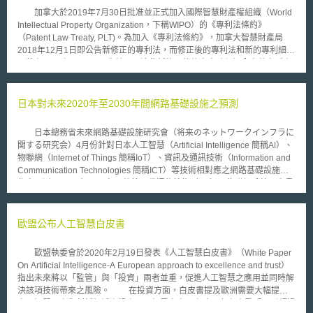
加拿大於2019年7月30日批准並正式加入國際智慧財產權組織（World
Intellectual Property Organization，下稱WIPO）的《專利法條約》
（Patent Law Treaty, PLT)。為加入《專利法條約》，加拿大智慧財產局
2018年12月1日即公告新修正的專利法，而修正後的專利法和新的專利細則
即將在2019年10月30日生效，而這些新修正的條文會確保加拿大落實《專
利法條約》。專利權採屬地主義，亦即在一個國家授予的專利權，僅在該國
法律管轄的範圍內有效，對其他國家沒有拘束力。原先，若在加拿大申請專
利要再申請他國專利，僅有12個月的優先權（right of priority）；加入《專
日本對未來2020年至2030年間網路基礎設施之預測
利法條約》後，在加拿大進行國際申請（international application），即可
在其他會員國擁有國際申請期日（international filing date）起算至少30個
日本總務省未來網路基礎設施研究會（将来のネットワークインフラに
月的優先權。 近年來，加拿大智慧財產權局積極規畫參與五項WIPO的
関する研究会）4月份針對日本人工智慧（Artificial Intelligence 簡稱AI）、
智慧財產權條約，以減少繁瑣的行政負擔，包括：工業設計的《海牙協定》
物聯網（Internet of Things 簡稱IoT）、資訊及通訊技術（Information and
（Hague Agreement）、商標的《馬德里議定書》（Madrid Protocol）、
Communication Technologies 簡稱ICT）等技術相對應之網路基礎設施做
《新加坡條約》（Singapore Treaty）、《尼斯協定》（Nice Agreement）
作出預測。 在2020年以後第五代通信技術（5G）、物聯網系統、高畫
和專利的《專利法條約》。《專利法條約》是加拿大計畫參與的WIPO智慧
質通訊等技術相繼成熟及普及化，相關業者勢必發展出多樣化、高度專業化
財產權條約中最晚完成的一項。加拿大希望透過加入《專利法條約》並修正
使用者需求之網路結構，而手機聯網系統從單純的資訊傳遞網路，逐漸變成
國內專利行政流程以提升申請流程之效率，進而活絡商業活動；同時也確保
社會系統之神經網絡（社会システムの神経網）。 物聯網服務目前係
歐盟公布人工智慧白皮書
《專利合作條約》（Patent Cooperation Treaty, PCT）締約國權利的完整
由專用終端設備，並根據特定的應用目的建構，但在未來的網絡基礎設施，
性。2000年於日內瓦通過的《專利法條約》宗旨在於：協調並簡化國家和
可能出現如橫向合作應用的通用平台，到2030年左右物聯網服務中
地區專利申請和專利維護的形式程序；1978年生效的《專利合作條約》則
歐盟執委會於2020年2月19日發表《人工智慧白皮書》（White Paper
M2M（Machine to Machine，機器和機器之間的通訊）的佔有率估計將達
是提高締約國的專利申請程序一致性。儘管《專利法條約》締和《專利合作
On Artificial Intelligence-A European approach to excellence and trust）
到10％。 人工智慧網路技術不僅僅是虛擬化層網路（仮想化レイヤの
條約》是兩個獨立的條約，都是WIPO之協定，相輔相成，健全世界專利體
指出未來將以「監管」與「投資」兩者並重，促進人工智慧之應用並同時解
ネットワーク）之維護和操作，更是物理層面的網路（物理レイヤのネット
系─《專利法條約》締約國在修改內國法規以符合要求後，會更趨近於《專
決該項技術帶來之風險。 在投資方面，白皮書提及歐洲需要大幅提高
ワーク）資源的管理，AI仍然只擔任協助之工具。其中，物理網絡（物理ネ
利合作條約》改善專利申請程序的理想。
人工智慧研究和創新領域之投資，目標是未來10年中，每年在歐盟吸引超過
ットワーク）和邏輯網絡（論理ネットワーク）應分別處理，邏輯網絡將型