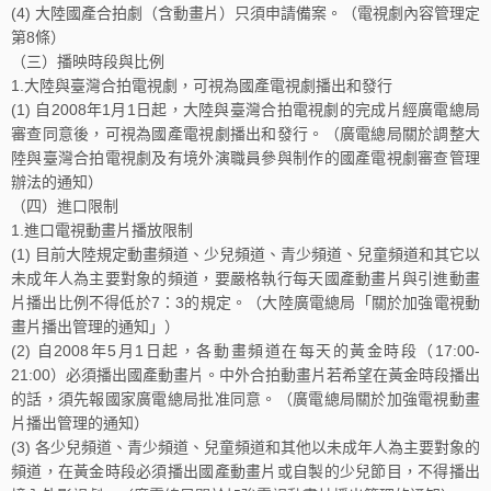
(4) 大陸國產合拍劇（含動畫片）只須申請備案。（電視劇內容管理定
第8條）
（三）播映時段與比例
1.大陸與臺灣合拍電視劇，可視為國產電視劇播出和發行
(1) 自2008年1月1日起，大陸與臺灣合拍電視劇的完成片經廣電總局
審查同意後，可視為國產電視劇播出和發行。（廣電總局關於調整大
陸與臺灣合拍電視劇及有境外演職員參與制作的國產電視劇審查管理
辦法的通知）
（四）進口限制
1.進口電視動畫片播放限制
(1) 目前大陸規定動畫頻道、少兒頻道、青少頻道、兒童頻道和其它以
未成年人為主要對象的頻道，要嚴格執行每天國產動畫片與引進動畫
片播出比例不得低於7：3的規定。（大陸廣電總局「關於加強電視動
畫片播出管理的通知」）
(2) 自2008年5月1日起，各動畫頻道在每天的黃金時段（17:00-
21:00）必須播出國產動畫片。中外合拍動畫片若希望在黃金時段播出
的話，須先報國家廣電總局批准同意。（廣電總局關於加強電視動畫
片播出管理的通知）
(3) 各少兒頻道、青少頻道、兒童頻道和其他以未成年人為主要對象的
頻道，在黃金時段必須播出國產動畫片或自製的少兒節目，不得播出