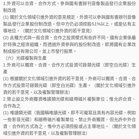
1.外資可以合資、合作方式，參與國有書辦刊音像製品發行企業股份
制改造
(1) 關於文化領域引進外資的意見規定，外資可以參與國有書辦刊音像
製品發行企業股份制改造，但中方仍必須控股51%以上，或是佔有主
導地位。（關於文化領域引進外資的若干意見）
(2) 此種方式與一般合資、合作之投資模式有些許不同。國有企業係屬
於特殊之經濟組織，而透過外資參與的股份制改造，即將國有企業改
制成股份有限公司，並上市發行股票。
（六）光碟複製與生產
1.外商可以獨資、合資、合作方式投資可錄類光碟（即空白光碟）生
產
(1) 根據關於文化領域引進外資的若干意見，外商可以獨資、合資、合
作方式投資可錄類光碟（即空白光碟）生產。（關於文化領域引進外
資的若干意見，以及複製管理辦法）
2.禁止設立外商獨資唯讀類光碟和磁帶磁片複製單位；惟允許合資、
合作為之
(1) 唯讀類光碟（我國稱唯讀光碟，即不可複寫且具有內容光碟，例如
一些影音光碟）和磁帶磁片複製單位，禁止外商獨資，但允許中外合
資、合作的方式為之，惟中方必須控股或占主導地位。（關於文化領
域引進外資的若干意見，以及複製管理辦法）