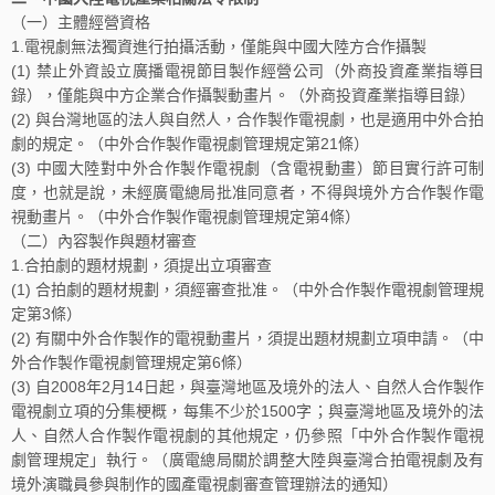
（一）主體經營資格
1.電視劇無法獨資進行拍攝活動，僅能與中國大陸方合作攝製
(1) 禁止外資設立廣播電視節目製作經營公司（外商投資產業指導目
錄），僅能與中方企業合作攝製動畫片。（外商投資產業指導目錄）
(2) 與台灣地區的法人與自然人，合作製作電視劇，也是適用中外合拍
劇的規定。（中外合作製作電視劇管理規定第21條）
(3) 中國大陸對中外合作製作電視劇（含電視動畫）節目實行許可制
度，也就是說，未經廣電總局批准同意者，不得與境外方合作製作電
視動畫片。（中外合作製作電視劇管理規定第4條）
（二）內容製作與題材審查
1.合拍劇的題材規劃，須提出立項審查
(1) 合拍劇的題材規劃，須經審查批准。（中外合作製作電視劇管理規
定第3條）
(2) 有關中外合作製作的電視動畫片，須提出題材規劃立項申請。（中
外合作製作電視劇管理規定第6條）
(3) 自2008年2月14日起，與臺灣地區及境外的法人、自然人合作製作
電視劇立項的分集梗概，每集不少於1500字；與臺灣地區及境外的法
人、自然人合作製作電視劇的其他規定，仍參照「中外合作製作電視
劇管理規定」執行。（廣電總局關於調整大陸與臺灣合拍電視劇及有
境外演職員參與制作的國產電視劇審查管理辦法的通知）