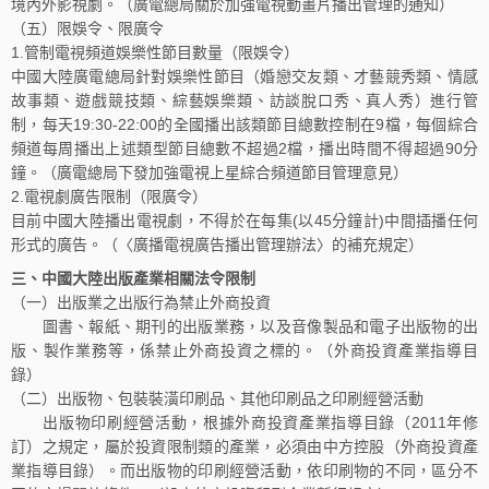
境內外影視劇。（廣電總局關於加強電視動畫片播出管理的通知）
（五）限娛令、限廣令
1.管制電視頻道娛樂性節目數量（限娛令）
中國大陸廣電總局針對娛樂性節目（婚戀交友類、才藝競秀類、情感
故事類、遊戲競技類、綜藝娛樂類、訪談脫口秀、真人秀）進行管
制，每天19:30-22:00的全國播出該類節目總數控制在9檔，每個綜合
頻道每周播出上述類型節目總數不超過2檔，播出時間不得超過90分
鐘。（廣電總局下發加強電視上星綜合頻道節目管理意見）
2.電視劇廣告限制（限廣令）
目前中國大陸播出電視劇，不得於在每集(以45分鐘計)中間插播任何
形式的廣告。（〈廣播電視廣告播出管理辦法〉的補充規定）
三、中國大陸出版產業相關法令限制
（一）出版業之出版行為禁止外商投資
圖書、報紙、期刊的出版業務，以及音像製品和電子出版物的出
版、製作業務等，係禁止外商投資之標的。（外商投資產業指導目
錄）
（二）出版物、包裝裝潢印刷品、其他印刷品之印刷經營活動
出版物印刷經營活動，根據外商投資產業指導目錄（2011年修
訂）之規定，屬於投資限制類的產業，必須由中方控股（外商投資產
業指導目錄）。而出版物的印刷經營活動，依印刷物的不同，區分不