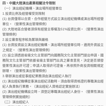
四、中國大陸演出產業相關法令限制
（一）演出經紀機構、演出場所經營單位
1.投資比例及經營權受到限制
(1) 台資僅得以合資、合作經營方式設立演出經紀機構或演出場所經營
單位。（營業性演出管理條例）
(2) 大陸地區合營者須保有經營主導權及51%投資比例。（營業性演出
管理條例）
2.設立審查程序較為繁瑣與嚴格
(1) 台資投資設立演出經紀機構、演出場所經營單位時，適用外資設立
之規定。（營業性演出管理條例）
(2) 設立須透過省級文化主管部門向國務院文化主管部門提出申請，國
務院文化主管部門依據省級主管部門出具之審查意見，決定是否頒發
營業性演出許可證；申請人取得許可證後，再依照外商投資相關規定
辦理。（營業性演出管理條例）
3.舉辦演出或從事經紀業務須由演出經紀人執行
(1) 演出經紀機構從事演出經紀活動時，須由取得資格證的專職演出經
紀人負責執行業務。（演出經紀人資格認定實施辦法）
(2) 演出經紀機構設立時，須登記專職演出經紀人身份。（營業性演出
管理條例實施細則）
（二）演出經紀人