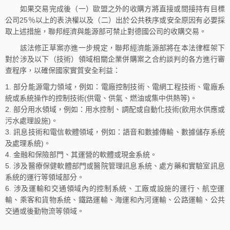
如果交易完成後（一）歐盟之外的收購方將直接或間接持有目標
公司25％以上的表決權以及（二）出於公共秩序或安全原因有必要採
取上述措施，聯邦經濟與能源部可禁止對德國公司的收購交易。
該法修正草案亦進一步規定，聯邦經濟能源部將在本法律框架下
對於涉及以下（技術）領域相關企業併購案之合約談判的各方進行審
查程序，以確保國家實質安全利益：
部分能源電力領域，例如：電廠控制技術、電網工程技術、電廠系
統或系統操作的控制技術(供電、供氣、燃油或集中供熱等)。
部分用水領域，例如：用水控制、調配或自動化技術(飲用水供應或
污水處理設施)。
訊息技術和電信軟體領域，例如：語音和數據傳輸、數據儲存系統
及處理系統)。
金融和保險部門、其運營的軟體或現金系統。
涉及醫療保健軟體部門或醫院管理訊息系統、處方藥和實驗室訊息
系統的運行等領域部分。
涉及運輸和交通領域內的控制系統、工廠或設施的運行、航空運
輸、乘客和貨物系統、鐵路運輸、海運和內河運輸、公路運輸、公共
交通或後勤物流等領域。