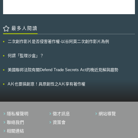
適用除外規定。
他人對於電子病歷之近用權限。病人若無手機，可至健保公司查看電子病
研單位，且對於營業秘密之管理多未臻完備，因此為確保其能有效落實對營
歷。依照規劃，目前電子病歷的使用仍採自願性。病人可決定保存或刪除哪
業秘密之管控，建議新創及中小企業可參考智慧局所發布之《學研機構營業
些資料，以及誰可以近用該文件。自2023年起，被保險人可自願提供電子
秘密管理實作要領》，量身訂作符合自身需求的營業秘密管理制度，並循序
病歷資料作為研究用途，而因上述研究可處理病人資料之醫師、診所和藥劑
完善相應之營業秘密管理措施，以降低專屬技術被竊取的風險。 本文為資
師等，有義務確保其資料安全。 BfDI於立法過程中多次強調，在導入電
策會科法所創智中心完成之著作，非經同意或授權，不得為轉載、公開播
最多人閱讀
子病歷使用時，病人必須可完全控制自己的資料。而該法規範僅提供病人使
送、公開傳輸、改作或重製等利用行為。 本文同步刊登於TIPS網站
用部分設備，例如智慧手機或平板電腦，設定其電子病歷之存取權限，此意
（https://www.tips.org.tw）
謂著將有一段空窗期，病人無法決定其電子病歷中各文件之存取權限。而對
二次創作影片是否侵害著作權-以谷阿莫二次創作影片為例
於電子病歷中，可否僅開放部分資料供瀏覽或存取，亦受到聯邦資料保護暨
資訊自由官質疑。另外，對於無法或不想在手機或平板電腦上使用上述功能
何謂「監理沙盒」？
的人，本法並未進一步規定，亦即2022年起，上述病人為了能夠檢查或接
受醫療，必須強迫病人控制其相關資料，但目前顯然尚缺乏相關配套。此
外，以資料保護角度而言，目前電子病歷之認證程序有安全疑慮，尤其是未
美國聯邦法院有關Defend Trade Secrets Act的晚近見解與趨勢
使用電子健康卡的替代驗證程序尚不夠嚴謹，因此命令相關單位應於2021
年5月前完成改善。 電子病歷是對醫療保健改善的重要一步，因此相關
A片也要搞創意！具原創性之A片享有著作權
健康資料保護需要符合GDPR規範水平。電子病歷雖已逐漸受到認可與重
視，惟當前病人資料保護法恐無法完全保護病人資料安全。因此，BfDI將透
過監管手段，確保健康保險公司不會因提供電子病歷而違反GDPR。
隱私權聲明
徵才訊息
網站導覽
聯絡我們
資策會
相關連結