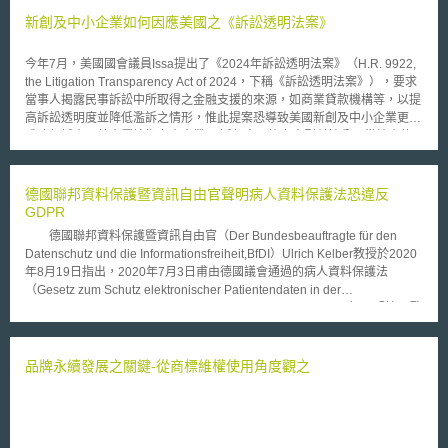
13日起，聚焦於印度特有之「同意管理人（Consent Manager）」制度。
新創及中小企業如何因應美國之《訴訟透明法案》
第三階段自2027年5月13日起，全面施行資料處理者（Data Fiduciary，意
涵近似於歐盟一般資料保護規則（GDPR）所稱資料控管者，惟更強調對資
今年7月，美國國會議員Issa提出了《2024年訴訟透明法案》（H.R. 9922,
料主體負有信賴義務與善良管理責任）一般義務、兒童資料保護、重要資料
the Litigation Transparency Act of 2024，下稱《訴訟透明法案》），要求
處理者制度、當事人權利、跨境傳輸及適用除外等規定。其制度重點如下：
當事人揭露民事訴訟中所取得之金融支援的來源，如商業貸款機構等，以提
一、明確化告知與同意規範：DPDP規則要求資料處理者於取得資料主體同
高訴訟透明度並降低濫訴之情形，惟此提案恐導致美國新創及中小企業更難
意前，須以獨立且易懂之方式提供告知，清楚說明個人資料類型、利用目的
成功起訴竊取其專屬技術之大企業。 近年來，許多大型科技公司從較小的
及所提供之商品或服務，並提供同意撤回、權利行使及申訴之管道。 二、
競爭對手竊取其專屬技術，然而僅有少數案例成功取得賠償金，如：伊利諾
建立同意管理人制度：此制度使資料當事人得透過第三方集中管理其對不同
州地方法院要求Amazon向軟體公司Kove IO支付5.25億美元的賠償金等。
資料受託者之同意狀態，並隨時檢視或撤回其同意。DPDP規則就其資格、
這是由於新創及中小企業縱有證據證明其智慧財產權被盜，在訴訟中多面臨
德國聯邦資料保護暨資訊自由官聲明病人資料保護法恐違反
義務、登錄程序及監理機制加以規範，並賦予DPBI對其進行調查與裁罰之
沒有足夠資力與大型科技公司抗衡之窘境，因此往往被迫接受遠低於其所受
GDPR
權限。 三、強化資安措施與侵害通報：DPDP規則明定資料受託者應採取安
損失之和解金。透過這種方式，大型科技公司能掌握技術並支付低於取得該
全維護措施，其最低標準包括加密、存取控制、日誌保存、監控、備份及資
德國聯邦資料保護暨資訊自由官（Der Bundesbeauftragte für den
技術授權所需之成本，因此被稱之為「有效侵權（efficient
料處理相關契約管理等。另建立個資侵害通報制度，要求即時通報資料當事
Datenschutz und die Informationsfreiheit,BfDI）Ulrich Kelber教授於2020
infringement）」。 新創及中小企業近期透過與第三方金融資助者協議共享
人及DPBI，並於72小時內補充完整資訊。 四、加重大型平台與特定資料保
年8月19日指出，2020年7月3日甫由德國議會通過的病人資料保護法
訴訟取得之賠償等方式，降低其進入訴訟程序的經濟門檻，以對抗大型科技
護機制：DPDP規則要求大型電子商務、線上遊戲及社群平台於三年未互動
（Gesetz zum Schutz elektronischer Patientendaten in der
公司所採取之「有效侵權」。然而最近一系列案例顯示，中國大陸所支持的
且無保存義務時刪除個人資料；並就18歲以下兒童及受法定監護者，要求取
Telematikinfrastruktur; Patientendaten- Schutzgesetz, PDSG），恐違反歐
第三方金融資助者助長了針對美國企業之智財訴訟，引發了國家安全問題，
得可驗證之法定代理人同意。另中央政府得指定「重要資料處理者
盟一般資料保護規則（GDPR）。 該法規定自2021年起，健康保險業
故立法者為降低營業秘密被外國競爭對手取得之風險、避免無意義之訴訟被
（Significant Data Fiduciary）」，課予定期影響評估、稽核及設置資料保
者必須向被保險人（病人），提供電子病歷（ePA）。而自2022年起，病人
廣泛提起，要求當事人揭露其於民事訴訟中所取得之金融支援來源。若《訴
護長之義務。 五、規範權利行使、跨境傳輸與除外規定：DPDP規則要求資
有權要求醫生將病人相關資料記錄於電子病歷，包括健檢結果、醫學報告或
品牌永續發展之關鍵-從商標維權使用角度觀之
訟透明法案》通過，原告所採取之法律策略將可能外洩，而第三方金融資助
料受託者及同意管理人於其網站或應用程式中，清楚揭示權利行使方式及身
X光片、預防接種卡、孕婦手冊、兒童體檢手冊、牙科保健手冊等，而被保
者亦將受到各方之抨擊，進而導致新創及中小企業在訴訟中更難取得金融支
分驗證程序；跨境傳輸採「原則開放、例外限制」模式，由政府另行指定限
險人更換健康保險業者時，可要求移轉其電子病歷至新的健保公司。另外，
援。 綜上所述，若要降低訴訟之可能性，新創及中小企業須強化其對於專
制國家或對象；另就研究、保存及統計目的之資料處理，DPDP規則明定在
2021年起將可透過手機，下載電子處方並至藥局領取處方藥。2022年1月1
屬技術之保護，從根本減少專屬技術洩露之風險，以避免訴訟發生或進入後
未造成個人權益之影響下，且資料受託者已採取適當技術與組織措施，始得
日起，將全面強制使用電子處方，病人將可透過智慧手機或平板電腦，決定
端訴訟。有鑑於新創及中小企業與大企業相比，在智財保護觀念上更接近學