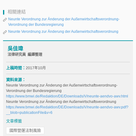
相關連結
Neunte Verordnung zur Änderung der Außenwirtschaftsverordnung-
Verordnung der Bundesregierung
Neunte Verordnung zur Änderung der Außenwirtschaftsverordnung
吳佳瑋
法律研究員 編譯整理
上稿時間：
2017年10月
資料來源：
Neunte Verordnung zur Änderung der Außenwirtschaftsverordnung-
Verordnung der Bundesregierung
https://www.bmwi.de/Redaktion/DE/Downloads/V/neunte-aendvo-awv.html
Neunte Verordnung zur Änderung der Außenwirtschaftsverordnung
https://www.bmwi.de/Redaktion/DE/Downloads/V/neunte-aendvo-awv.pdf?
__blob=publicationFile&v=6
文章標籤
國際營運法制風險