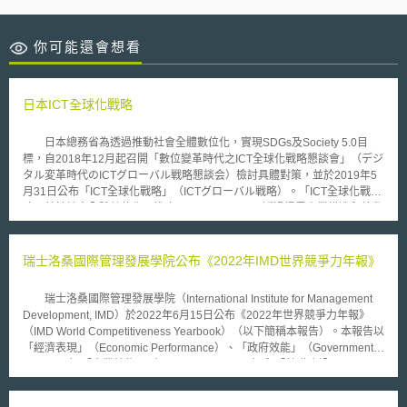
你可能還會想看
日本ICT全球化戰略
日本總務省為透過推動社會全體數位化，實現SDGs及Society 5.0目
標，自2018年12月起召開「數位變革時代之ICT全球化戰略懇談會」（デジ
タル変革時代のICTグローバル戦略懇談会）檢討具體對策，並於2019年5
月31日公布「ICT全球化戰略」（ICTグローバル戦略）。「ICT全球化戰
略」基於社會全體數位化、推廣Society 5.0，以及透過提昇產業構造和勞動
環境效率，創造具備豐富多彩價值之社會等理念，提出（1）透過數位化達
成SDGs戰略︰公私部門合作推動社會全體之數位化，解決日本及世界社會
問題；（2）資料流通戰略︰以確保個人資料之可控性為前提，推動制定國
瑞士洛桑國際管理發展學院公布《2022年IMD世界競爭力年報》
際規範及進行法制環境整備；（3）AI/IoT加值運用戰略︰提出以人類為中心
之AI原則，檢討AI時代之資料重要性，推動AI人才培育；（4）網路安全戰
瑞士洛桑國際管理發展學院（International Institute for Management
略︰因應IoT機器和服務發展，確保網路安全性；（5）ICT海外展開戰略︰
Development, IMD）於2022年6月15日公布《2022年世界競爭力年報》
因應世界數位市場發展趨勢，檢討如何推動日本企業於海外發展；（6）開
（IMD World Competitiveness Yearbook）（以下簡稱本報告）。本報告以
放創新戰略︰從利用次世代溝通技術提高生活品質、實現由資料所驅動之社
「經濟表現」（Economic Performance）、「政府效能」（Government
會、建構支援未來之高度化網路等方向出發，推動相關研發計畫等6大戰
Efficiency）「企業效能」（Business Efficiency）和「基礎建設」
略。
（Infrastructure）四大指標（含333項子標）評比63個經濟體。評比結果：
全球競爭力前5名依序為丹麥、瑞士、新加坡、瑞典與香港；而其他重要經