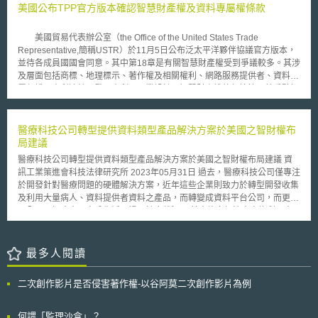
濟體之排名，如臺灣第7、美國第10、中國第17、南韓第27與日本第34。
美國公布TPP官方版本確認智慧財產權及資料專屬權條款
丹麥34年來首次位列第一，去（2021）年居首的瑞士則跌至第2名。究
其原因，丹麥因公共債務與政府赤字的減少，其「經濟表現」大幅提升。至
美國貿易代表辦公室（the Office of the United States Trade
於新加坡，雖於2019年與2020年皆居於榜首，去年則滑落至第5名。對
Representative,簡稱USTR）於11月5日公布泛太平洋夥伴協議官方版本，
此，IMD主管Arturo Bris表示，新加坡嚴格的防疫政策，限制了國際服務與
並待各成員國國會同意。其中第18章是有關智慧財產權受到爭議較多。其涉
人員流動，致使去年的全球競爭力排名下滑。然新加坡今年排名上升係因
及層面包括商標、地理標示、著作權及相關權利、網路服務提供者、資料專
「經濟表現」強勁，其「國內生產總值」增長，「國內經濟」、「國際貿
屬保護、專利連結、發明專利、工業設計、智慧財產權執行等等。其重點如
易」和「科技基礎建設」等子標皆位居全球第一，但「經營管理」卻排名第
下： （1）商標：TPP規定不得以視覺可感知的標識作為申請商標註冊的要
14、「科學基礎建設」排名第16、「健康與環境」更排名第25，仍處於相
件。 （2）地理標示：TPP要求提供適當及公開的程序來保護地理標示。
對較後的位置。若欲提升排名重回榜首，新加坡政府需設法應對外部經濟發
（3）著作權及相關權利：其中最重要者為將著作、表演或錄音物的著作權
醫療科技公司轉型提供資料類型產品解決方案於美國之智財權布
展所帶來的挑戰（如全球供應鏈中斷、商品價格上漲等）、協助仍受
保護期間，延長至70年。 （4）網路服務提供者：TPP要求對ISP業者提供
局建議
COVID-19疫情影響的行業復甦經濟，並幫助企業走向低碳未來等永續發展
法律誘因，免除其可能擔負的共同侵權責任，鼓勵其與著作權人合作，共同
方面作改善。 而我國，由去年第8名進步至今年第7名，突顯我國在全
醫療科技公司轉型提供資料類型產品解決方案於美國之智財權布局建議 資
遏止網路侵權。 （5）資料專屬保護：TPP要求對農藥或醫藥品提供資料專
球COVID-19疫情肆虐之情況下，整體競爭力仍獲國際肯定。政府亦將以本
訊工業策進會科技法律研究所 2023年05月31日 過去，醫療科技公司僅專注
屬保護，保護期間為新化學性農藥至少10年；新成分新藥至少5年；已知藥
報告之評比結果為鑒，協助企業加強全球布局，並積極推動前瞻基礎建設、
於開發針對醫療問題的硬體解決方案，近年這些企業則致力於轉型開發收集
品之新適應症、新複方或新投藥方法之臨床資料至少3年；新生物藥品至少8
六大核心戰略產業、2050淨零排放等產業轉型升級，期盼能持續提升我國
及利用大量病人、資料提供者資料之產品，而轉變成資料平台公司，而更可
年或5年（併同其他有效保護市場機制）。 （6）專利連結：TPP要求建立
競爭力。
以全面了解病人及客戶生活習慣及健康狀況。 其中許多解決方案均利用人
專利連結制度。 （7）發明專利制度：其中較為重要者為TPP規定優惠期期
工智慧(Artificial Intelligence, AI)及機器學習(Machine Learning, ML)，相較
間為本國申請案申請日前1年，且不限制公開的行為態樣。對於審查不合理
傳統上研發成果多為硬體設備，現今則轉變成出現大量軟體解決方案，保護
遲延者，應補償其專利期限。 （8）工業設計：TPP要求應提供物品部分設
研發成果之方式將發生改變，如何選擇合適的智慧財產權保護研發成果成為
最多人閱讀
計之保護。 （9）智慧財產權保護的執行：TPP規定法院有權判決敗訴方負
企業重要課題，此亦影響企業如何做智慧財產布局及擬定公司相關經營策
擔訴訟及律師費用費用；透過行政、司法及海關等層面採取迅速保全措施等
略，因此建議企業——尤其是開發醫療資訊平台之醫療科技公司，特別是致
等。
二次創作影片是否侵害著作權-以谷阿莫二次創作影片為例
力於開發醫療器材軟體(Software as a Medical Device, SaMD)、醫療設備
嵌入式軟體(Software In a Medical Device, SiMD)及應用於醫療技術中的人
工智慧等新興領域時可以參考以下提供之思考方向選擇對於企業發展最適切
何謂「監理沙盒」？