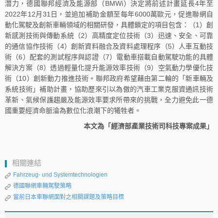
潛力，德國聯邦經濟及能源部（BMWi）決定將前述計畫延長4年至
2022年12月31日，並追加補助金額至每年6000萬歐元，促進聯網自
動化駕駛及創新車輛領域的相關研發，具體鎖定的項目包含：（1）創
新感測技術與傳動系統（2）高精度定位技術（3）迅速、安全、可靠
的通信協作技術（4）創新資料融合及資料處理程序（5）人車互動技
術（6）配套的測試程序與認證（7）電動車搭載自動駕駛功能的具體
解決方案（8）透過輕量化提升能源效率技術（9）空氣動力學優化技
術（10）創新動力推進技術。聯邦政府希望藉由第二輪的「新車輛及
系統技術」補助計畫，協助歷來引以為傲的汽車工業克服資通訊技術
革新、氣候保護趨嚴及能源效率要求所帶來的挑戰，全力避免此一德
國重要經濟命脈淪為數位化浪潮下的犧牲者。
本文為「經濟部產業技術司科技專案成果」
相關連結
Fahrzeug- und Systemtechnologien
德國聯網車輛駕駛策略
當前日本車聯網面對之相關課題及策略目標