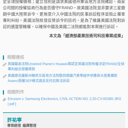
定全球授權價格；愛立信則是請求美國德州東區地方法院確認，兩家
公司間的授權協商行為是否遵守FRAND。故美國法院並非要求三星撤
銷中國大陸禁訴令，更無意介入中國法院的民事訴訟程序並阻止審查
專利糾紛。美國法院核發反禁訴令的目的，是為了維護美國法院對訴
訟的適當管轄權，以確保中國及美國二法院都能對本案進行訴訟。
本文為「經濟部產業技術司科技專案成果」
相關連結
英國最高法院Unwired Planet v Huawei案認定英國法院有權決定FRAND全球
專利組合授權條款
美國德克薩斯州聯邦北區地方法院駁回德國汽車零組件供應商大陸集團對
Avanci授權SEP模式違反反托拉斯法訴訟
相關附件
Ericsson v. Samsung Electronics, CIVIL ACTION NO. 2:20-CV-00380-JRG
[ pdf ]
許祐寧
專案經理 編譯整理