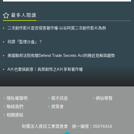
附則45條，並取代原先於2011年修正之產業活力再生特別措施法的功能。
檢測實驗室之評估、資通安全維護與運作、安全採購與轉分包程序等。
因產業競爭力強化法之內容屬政策性規範，搭配之施行細則、施行令等也陸
ENISA認為標準化發展組織或業界標準化機構，在歐盟資通安全之協調
續於2014年1月20日公布。 自產業競爭力強化法施行後，對於日本企
最多人閱讀
整合上扮演重要角色，彼此間應加強合作以避免重複訂定標準。目前有三組
業預計開發新產品和新技術等放寬限制，讓企業有機會進入與原業務不同之
主要國際標準可構成資通安全評估之基礎： ISO/IEC 15408/18045–共通準
領域，並進行業務整編。舉例而言，依該法第9條第1項之規定：「欲實施新
則與評估方法：由ISO/IEC第1共同技術委員會（JTC1）及第27小組委員會
二次創作影片是否侵害著作權-以谷阿莫二次創作影片為例
事業活動者依據主務省令規定，可向主務大臣提出要求，確認規定其欲實施
（SC27）進行重要修訂。 IEC 62443-4-2–工業自動化與控制系統之安全第
之新事業活動及與其相關之事業活動的規範限制之法律和其所根據法律之命
4-2部分：作為工業自動化與控制系統元件的技術安全要求。 EN 303-645–
令規定的解釋，以及該當規定是否適用於該當新事業活動及與其相關之事業
何謂「監理沙盒」？
消費性物聯網之資通安全：由歐洲電信標準協會（ETSI）所建立，並與歐洲
活動」之規定，就相關事業活動是否符合法令與否，向經產省申請解釋。
標準委員會（CEN）、歐洲電工標準化委員會（CENELEC）協議共同管
此一制度被稱為「灰色地帶消除制度」，目的在於使日本企業規劃新事
理。 然而，資通訊產品、流程與服務種類繁多，實際需通過哪些標準
美國聯邦法院有關Defend Trade Secrets Act的晚近見解與趨勢
業之前，可先洽主管機關瞭解該新事業活動涉及之業務是否合法，在經產省
檢驗才足以證明符合一定程度的安全性，則有賴驗證方案的規劃。為此，
網站上已有SOP與申請表格可供參考。而此制度功能在於透過日本主管機關
ENISA亦提出資通安全驗證方案之核心構成要件（core components）及建
的闡釋、說明或認定相關計畫，讓有意從事創新活動的業者有如吞下定心
A片也要搞創意！具原創性之A片享有著作權
構方法論，以幫助創建歐盟境內有效的驗證方案。
丸，得以積極規劃、推動後續作業。
隱私權聲明
徵才訊息
網站導覽
聯絡我們
資策會
相關連結
財團法人資訊工業策進會 統一編號：05076416