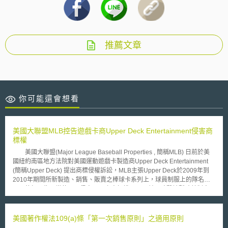
推薦文章
你可能還會想看
美國大聯盟MLB控告遊戲卡商Upper Deck Entertainment侵害商
標權
美國大聯盟(Major League Baseball Properties , 簡稱MLB) 日前於美
國紐約南區地方法院對美國運動遊戲卡製造商Upper Deck Entertainment
(簡稱Upper Deck) 提出商標侵權訴訟，MLB主張Upper Deck於2009年到
2010年期間所新製造、銷售、販賣之棒球卡系列上，球員制服上的隊名
logo的標示為不當使用，侵害MLB之商標權；MLB並同時聲請暫時禁制令
(preliminary injunction)，禁止Upper Deck之經銷商銷售、販賣相關系列商
品。 2009年8月，MLB與另一運動遊戲卡製造商Topps簽定商標獨家
授權合約，約定Topps為MLB唯一合法授權之美國大聯盟系列之棒球用品製
美國著作權法109(a)條「第一次銷售原則」之適用原則
造商，此一行為意謂Upper Deck與MLBP之間長達30年的合作關係宣告終