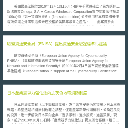
止。故Upper Deck 2009-2010年之最新棒球卡上已未標示MLB之商標，而
美國最高法院於2010年12月13日以4：4的平手票數確立了第九巡迴上
僅以職業棒球球員穿著該隊制服及棒球帽之肖像，甚至在稱呼球隊名稱時也
訴法院於Omega, S.A. v. Costco Wholesale Corporation案中關於著作權法
刻意省略隊名，僅以地名代替，如波士頓紅襪隊(Boston Sox)僅簡稱波士頓
109(a)條「第一次銷售原則」(first sale doctrine) 並不適用於享有美國著作
(Boston)；然而，此舉仍被MLB認為係不當使用MLB商標而提起商標侵權訴
權法保護之外國製造但未經授權於美國再販售之產品。 此案源於由知
訟。Upper Deck稍早僅向經銷商表示，其所製造及販賣之商品並無侵害
名瑞士鐘錶品牌Omega 於瑞士製造的手錶透過所謂「水貨」或「灰色市
MLB的商標權，亦無不合法。另，1998年MLB同樣以Pacific Trading Card,
場」的途徑輾轉由一家名為ENE Limited的紐約公司所購得，而Costco自該
Inc.所製造、銷售的運動卡未經MLB商標授權為理由，向紐約法院聲請暫時
公司購得手錶後於加州賣場以低於合法代理商的價格販售。然而，Omega
禁制令，禁止Pacific之經銷商販售相關產品，但紐約法院駁回MLB禁制令之
雖對於該手錶於外國的初次販售給予授權，但並未授權該商品爾後輸入美國
歐盟資通安全局（ENISA）提出資通安全驗證標準化建議
聲請，雖然MLB當時有上訴至第二循廻法院，卻因嗣後與Pacific和解而撤回
並由 Costco 販賣之行為。Omega乃對Costco提出侵權告訴，而此案所牽連
本件上訴案。故，MLB此次所聲請之暫時禁制令的發展，未必不利於Upper
的著作物即為手錶底面都刻有受美國著作權法所保護之「歐米茄全球設計
Deck。 目前本案僅MLBP提出聲明，Upper Deck之抗辯尚未公開，
歐盟資通安全局（European Union Agency for Cybersecurity,
(Omega Globe Design)」字樣。 Costco則以著作權法第109(a)條作為
MLBP先前與Pacific之商標侵權案以和解終結，本案Upper Deck之使用方式
ENISA）（舊稱歐盟網路與資訊安全局European Union Agency for
抗辯，主張「第一次銷售原則」之規定，亦即Omega首次於外國販售該手
是否侵害MLBP所擁有之30隊美國大聯盟職棒logo及隊名之商標權，將待法
Network and Information Security）於2020年2月4日發布資通安全驗證標
錶之行為，已排除其對於後續散布、進口及未經授權之銷售等行為之侵權主
院後續判決。
準化建議（Standardisation in support of the Cybersecurity Certification:
張。第一審法院聽取Costco 之意見，Omega 乃上訴於第九巡迴法院。上訴
Recommendations for European Standardisation in relation to the
法院對於「第一次銷售原則」之適用較為限縮，認為先前Quality King案的
Cybersecurity Act），以因應2019/881歐盟資通安全局與資通安全驗證規
判決，並未使上訴法院對於「第109(a)條，只有當該主張涉及在美國國內製
則（簡稱資通安全法）（Regulation 2019/881 on ENISA and on
造受美國著作權法保護之著作的重製物時，可以對抗第 106(3)條(公開散布
Information and Communications Technology Cybersecurity Certification,
日本產業競爭力強化法內之灰色地帶消除制度
權)及第602(a)條(輸入權)」之一般規定無效。換言之「第一次銷售原則」並
Cybersecurity Act）所建立之資通安全驗證框架（Cybersecurity
不適用於銷售外國製造但未經授權於美國再販售的著作物或其合法重製物。
Certification Framework）。 受到全球化之影響，數位產品和服務供應
而最高法院亦同意上訴法院的看法。此案的判決結果意味著作權人或合法代
日本經濟產業省（以下簡稱經產省）為了落實安倍內閣提出之日本再興
鏈關係複雜，前端元件製造商難以預見其技術對終端產品的衝擊；而原廠委
理商將可間接防止或控制於外國製造的真品(即水貨)未經授權輸入於美國市
戰略，希望透過相關法制規範之調整，促進產業新陳代謝機制，並喚起民間
託製造代工（OEM）亦難知悉所有零件的製造來源。資通安全要求與驗證
場。
的投資，進一步解決日本國內企業「過多限制、過小投資、過當競爭」現
方案（certification scheme）的標準化，能增進供應鏈中利害關係人間之信
象，前於2013年10月15日將「產業競爭力強化法」提交國會審議。經日本
賴，降低貿易障礙，促進單一市場下產品和服務之流通。需經標準化的範圍
國會審議後，該法已於同年12月6日公布，計有8章、共156條之條文，另有
包括：資訊安全管理程序、產品、解決方案與服務設計、資通安全與驗證、