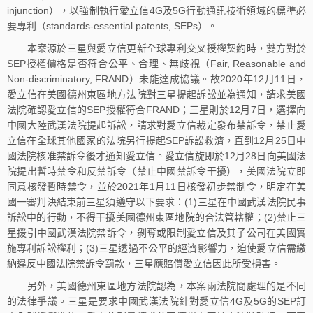
injunction），以強制執行愛立信4G及5G行動通訊技術領域的標準必
要專利（standards-essential patents, SEPs）。
本案源於三星與愛立信更新全球專利交叉授權契約時，雙方對於
SEP授權價格是否符合公平、合理、無歧視（Fair, Reasonable and
Non-discriminatory, FRAND）未能達成協議。故2020年12月11日，
愛立信在美國德州東區地方法院對三星提起訴訟並為通知，請求美國
法院確認愛立信的SEP授權符合FRAND；三星則於12月7日，選擇向
中國大陸武漢法院提起訴訟，請求對愛立信裁定發布禁訴令，禁止愛
立信在全球其他國家的法院另行提起SEP訴訟救濟，直到12月25日中
國法院核准禁訴令後才通知愛立信。愛立信旋即於12月28日向美國法
院提出暫時禁令和反禁訴令（禁止中國禁訴令干擾），美國法院立即
同意核發暫時禁令，並於2021年1月11日核發初步禁制令，明定在美
國一審判決結束前三星須遵守以下要求：(1)三星在中國武漢法院民事
訴訟中的行動，不得干擾美國德州東區地院的合法管轄權；(2)禁止三
星援引中國武漢法院禁訴令，剝奪或限制愛立信及其子公司在美國實
施專利訴訟權利；(3)三星透過不公平的經濟影響力，迫使愛立信需繳
納違反中國法院禁訴令罰款，三星應賠償愛立信因此所受損害。
另外，美國德州東區地方法院認為，本案兩法院間處理的是不同
的法律爭議。三星是要求中國武漢法院針對愛立信4G及5G的SEP訂