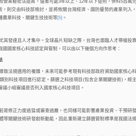
營業秘密法提高，違者可處3年以上、12年以下徒刑，併科5百萬
術，則交由科技部檢討，並將攸關台灣經濟、國防優勢的產業列入
種農業科技、關鍵生技技術等
[5]
。
其發達且人才集中。全球晶片短缺之際，台灣也面臨人才帶槍投
我國國家核心科技認定與管制，可以由以下幾個方向作思考：
法
致法規適用的複雜，未來可能參考現有科技部政府資助國家核心
類別科技項目進行認定。篩選之科技項目(包含企業關鍵技術)，經
審議小組審議是否列入國家核心科技項目。
是修正力度過猛或審查過嚴，也同樣可能影響產業投資、干預研
體等關鍵技術研發創新動能，因此重新建立篩選管制標準是我國法