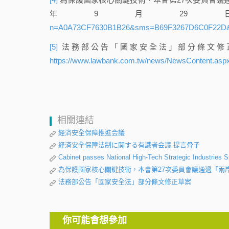
年9月2
n=A0A73CF7630B1B26&sms=B69F3267D6C0F22D
[5]
法務部公告「國家安全法」部分條文修正草案，
https://www.lawbank.com.tw/news/NewsContent.asp
相關連結
経済安全保障推進会議
経済安全保障法制に関する有識者会議 提言骨子
Cabinet passes National High-Tech Strategic Industries S
為保護國家核心關鍵技術，本會第27次委員會議通過「兩岸
法務部公告「國家安全法」部分條文修正草案
你可能會想參加