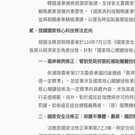
韓國產業通商資源部強調，全球各主要國家皆
戰略產業發展的重要性。《國家高科技戰略產業
並與相關產業積極溝通，以便及時協助基礎設施
貳、我國國家核心科技修法走向
我國法務部與陸委會於110年7月公告《國家安全
皆是以經濟安全角度出發，針對「國家核心關鍵技術
一、兩岸條例修正：管制受政府委託補助關鍵技
依據陸委會第27次委員會議討論通過「兩岸條
達一定標準」，並從事涉及國家核心關鍵技術業
核心關鍵技術及一定標準的具體內容，涉及高度
行妥適規範。另外，對於違反赴陸應經許可的特定人
罰鍰。如係違反返台通報義務者，（原）服務機關
二、國家安全法修正：保護半導體、農業、國防
法務部國安法修正草案第2之2條，明定任何