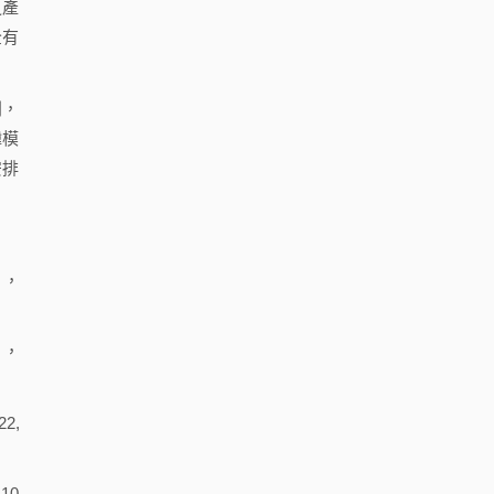
之產
全有
別，
韓模
安排
，
，
22,
10