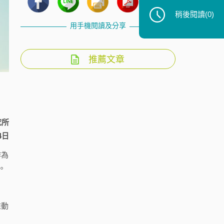
稍後閱讀
(0)
用手機閱讀及分享
推薦文章
究所
4日
作為
。
推動