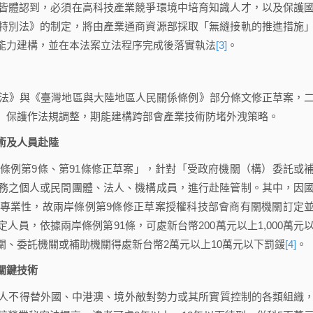
體認到，必須在高科技產業競爭環境中培育知識人才，以及保護
特別法》的制定，將由產業通商資源部採取「無縫接軌的推進措施
能力建構，並在本法案立法程序完成後落實執法
[3]
。
法》與《臺灣地區與大陸地區人民關係條例》部分條文修正草案，
」保護作法規調整，期能建構跨部會產業技術防堵外洩策略。
術及人員赴陸
例第9條、第91條修正草案」，針對「受政府機關（構）委託或
務之個人或民間團體、法人、機構成員，進行赴陸管制。其中，因
專業性，故兩岸條例第9條修正草案授權科技部會商有關機關訂定
員，依據兩岸條例第91條，可處新台幣200萬元以上1,000萬元
、委託機關或補助機關得處新台幣2萬元以上10萬元以下罰鍰
[4]
。
關鍵技術
人不得替外國、中港澳、境外敵對勢力或其所實質控制的各類組織