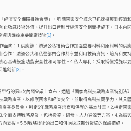
次「經濟安全保障推進會議」，強調國家安全概念已迅速擴展到經濟
防止敏感技術外流、提升出口管制等經濟安全相關措施下，日本內
物資與維護重要關鍵技術
[1]
。
面向：1.供應鏈：透過公私技術合作加強重要材料和原材料的供
技術合作：透過公共和私營部門合作共享並利用技術資訊，培育和支
核心基礎設施功能安全性和可靠性。4.私人專利：採取補償措施以
促進創新
[2]
。
日舉行的第5次內閣會議上宣布，通過《國家高科技戰略產業特別法
技戰略產業，以維護國家和經濟安全，並取得高科技競爭力，其具
略產業委員會，制定5年戰略產業培育和保護的基本計畫。2.指定國
.全面支持戰略產業，包括投資、研發、人力資源等方案。4.為振
方向支援。5.對戰略技術的出口和併購採取部分緊縮的保護措施。