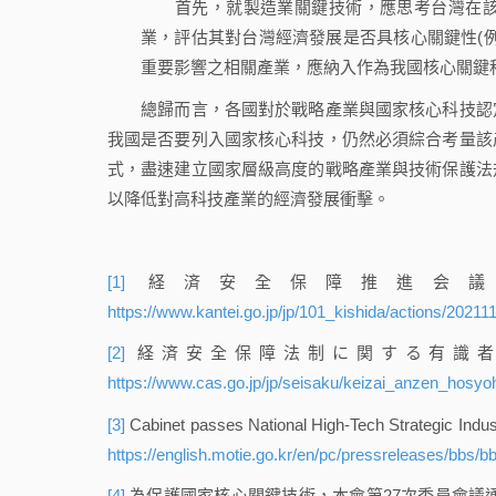
首先，就製造業關鍵技術，應思考台灣在該
業，評估其對台灣經濟發展是否具核心關鍵性(
重要影響之相關產業，應納入作為我國核心關鍵
總歸而言，各國對於戰略產業與國家核心科技認定
我國是否要列入國家核心科技，仍然必須綜合考量該
式，盡速建立國家層級高度的戰略產業與技術保護法
以降低對高科技產業的經濟發展衝擊。
[1]
経済安全保障推進会議，
https://www.kantei.go.jp/jp/101_kishida/actions/20211
[2]
経済安全保障法制に関する有識者会
https://www.cas.go.jp/jp/seisaku/keizai_anzen_hosyo
[3]
Cabinet passes National High-Tech Strategic Industr
https://english.motie.go.kr/en/pc/pressreleases/b
[4]
為保護國家核心關鍵技術，本會第27次委員會議通