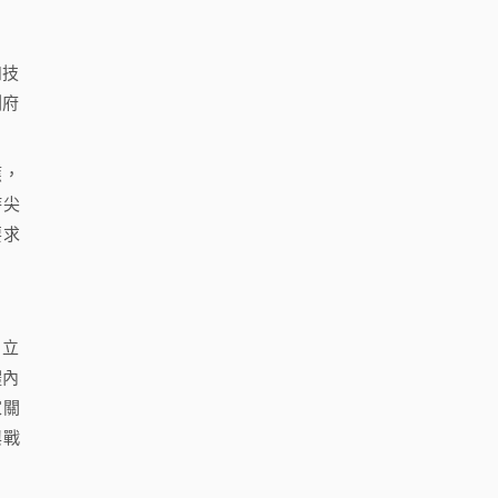
和技
閣府
應，
持尖
要求
》立
體內
家關
興戰