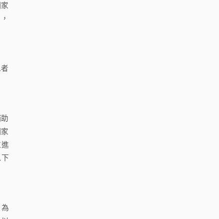
國家
」，
二者
補助
國家
並進
以下
，為