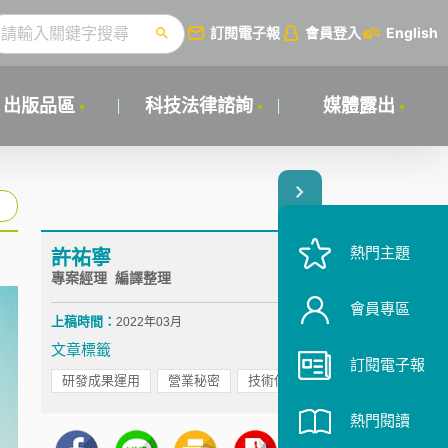
訂閱電子報
會員登入
English
出版品區
科技法律諮詢
媒體露出
熱門主題
許祐寧
專案經理 編譯整理
會員專區
上稿時間：
2022年03月
文章標籤
訂閱電子報
研發成果運用
營業秘密
技術保護
熱門閱讀