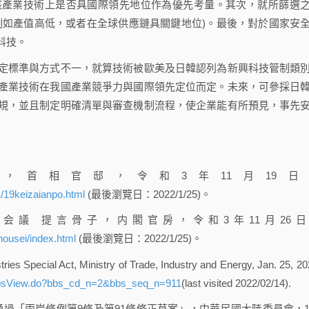
產業技術上是否具國際領先地位作為優先考量。其次，就所篩選
例如產值高低，或者在全球供應鏈具關鍵地位)。最後，對於國家安
科技。
標準與方式不一，就算技術被歐美及日韓認列為新興科技管制類
產業技術在我國產業競爭力與國際領先定位而定。未來，可參採日
規，並且制定明確清單與審查機制流程，使企業能有所預見，事先
首相官邸，令和3年11月19日
1/19keizaianpo.html
(最後瀏覽日：2022/1/25)。
議 提言骨子，内閣官房，令和3年11月26日
housei/index.html
(最後瀏覽日：2022/1/25)。
ies Special Act, Ministry of Trade, Industry and Energy, Jan. 25, 20
bs/bbsView.do?bbs_cd_n=2&bbs_seq_n=911
(last visited 2022/02/14).
過「兩岸條例第9條及第91條修正草案」，中華民國大陸委員會，1