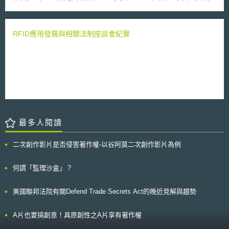
於上海、廣州兩地法院也將於年內正式成立。 大陸地區成立知識產權
﹙sustainability﹚、預防﹙precaution﹚、含括性﹙inclusiveness﹚、卓越
法院係本年8月31日由其第12屆全國人民代表大會常務委員會第10次會議所
﹙excellence﹚、創新﹙Innovation﹚、有責性﹙accountability﹚。 3、操
決定的，初步將於北京、上海、廣州三地成立專責法院。根據前開規定第1
作指引舉隅：為落實各項原則，本準則針對「奈米科技研究之良好管理」、
條，知識產權法院管轄的第一審案件包括三類：一、專利、植物新品種、集
RFID應用發展與相關法制座談會紀實
「踐行預防措施」及「本準則之宣導及監管」等三大部分提供細部指引。
成電路布圖設計（即我國之積體電路布局）、技術秘密、計算機軟件等技術
整體而言，本準則正式版本係在預防原則及保障基本人權之思維下，先
類民事和行政案件；二、對國務院部門或者縣級以上地方人民政府涉及著作
行設立各項管理原則，而後提供各項操作指引。歐盟執委會以推薦方式邀請
權、商標、不正當競爭等行政行為提起訴訟的行政案件；三、涉及馳名商標
各會員國及利害關係人參與並落實，原則上各會員國應於2008年6月30日前
認定的民事案件。 北京、上海、廣州知識產權法院的管轄範圍分別為
通知執委會其意向，並於其後每年定期報告其所採取之具體措施、建議、運
北京、上海兩直轄市，以及廣東省，前述提及三類相關案件由三地知識產權
用成效，以及提供實際作法；而執委會亦將定期每二年檢視相關建議並監控
法院專屬管轄。如有上訴，相關案件均由法院所在地的高級人民法院知識產
後續發展。
權審判庭審理，而不再透過該地中級人民法院。且相關法院之法官除依專業
進行分類、配置外，亦將設有技術調查官等，以強化專業審判的能力。
隨著科技的日新月異，以及智慧財產相關糾紛或訴訟案件的高度專業
最多人閱讀
化，有關大陸地區成立知識產權法院，或許是為因應趨勢所不得不為之措
施，然其具體運作及成效，後續仍值持續關切。
二次創作影片是否侵害著作權-以谷阿莫二次創作影片為例
何謂「監理沙盒」？
美國聯邦法院有關Defend Trade Secrets Act的晚近見解與趨勢
A片也要搞創意！具原創性之A片享有著作權