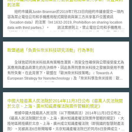
的法案
紐約市議員Justin Brannan於2019年7月23日向紐約市議會提交一項內
容為禁止電信公司和手機應用程式開發商與第三方共享客戶位置資訊
（location data）的法案（Int 1632-2019, Prohibition on sharing location
data with third parties.）。 該法案原則上，禁止電信公司和手機應用程
式開發商與第三方（例如：行銷人員）共享客戶的位置資訊，主要原因在於
一般客戶並不清楚自己的位置資訊被共享給第三人，且對於第三人取得其位
置資訊後的利用行為存有疑慮。又，位置資訊應屬個人隱私的一部分，故未
取得客戶本人同意，即共享其位置資訊無疑是對客戶個人隱私的侵犯。如公
歐盟通過「負責任奈米科技研究活動」行為準則
司違反法案規定，執法機關對該公司之罰款，以「行為次數」作為計算單
位，每次課予1,000美元，惟就同一名受害者，如一天內有數個違法行為，
全球皆認同奈米科技具有策略性潛質，而安全性確保與公眾接受度尤為
則當天罰款上限為10,000美元。同時，該法案賦予位置資訊被違法共享的當
其應用與產品商業化的先決條件，因此各界同意奈米科技之發展與使用不應
事人，得就其權利被侵害之事實，向法院提訴訟，以為救濟。 不過，
有所失衡。在此背景下，歐盟在「歐洲奈米科技策略」﹙Towards A
該法案並非「絕對」禁止位置資訊的共享，如屬下列情形，例外可共享：
European Strategy for Nanotechnology﹚及「奈米科學及奈米技術︰歐洲
為配合執法機關執行法定職務之所需，如：法律調查等程序，而提供客戶之
在二○○五至二○○九的行動計畫」﹙Nanosciences and Nanotechnologies
位置資訊。 為911緊急服務之所需提供，或為免除本人之生命或財產上之急
︰An Action Plan For Europe 2005-2009﹚兩份重要文件中，皆表示對於
迫危險，提供其位置資訊。 聯邦法律、州法或地方法明文要求應提供。 客
此一議題的高度重視。據此，執委會﹙Commission﹚於去﹙2007﹚年7月
戶授權電信公司或手機應用程式開發商得與第三方共享其位置資訊。
19日提出「負責任奈米科技研究活動行為準則﹙草案﹚」﹙Code of
中國大陸最高人民法院於2014年11月3日公布《最高人民法院關
這部法案主要目的在於，保障行動裝置使用者的位置資訊，不會在當事人不
Conduct for Responsible Nanosciences and Nanotechnologies
於北京、上海、廣州知識產權法院案件管轄的規定》
知情的情形下被提供給第三方。雖然目前該法案尚在審議中，但未來如果通
Research﹙draft﹚﹚並對外進行公開諮詢直到同年9月21日為止，其後修正
過，紐約市將成為禁止出售個人行動裝置位置資訊的先鋒，同時其執行結果
根據中國大陸最高人民法院（以下簡稱高法）2014年11月3日公布之
而於今年2月通過正式版本。 本準則之規範特色主要有三： 1、明確各項定
勢必也將成為關注焦點。
《最高人民法院關於北京、上海、廣州知識產權法院案件管轄的規定》，大
義：為合理圈畫適用範圍，本準則特別針對奈米物體﹙Nano-objects﹚、奈
陸地區將陸續於北京、上海、廣州成立知識產權法院（即我國的智慧財產法
米科技研究﹙N&N research﹚、奈米科技利害關係人及市民團體等用詞予
院）。另據高法6日新聞報導，北京知識產權法院已於同月6日掛牌成立，至
以界定。 2、提列管理原則：包括意義﹙meaning﹚、永續