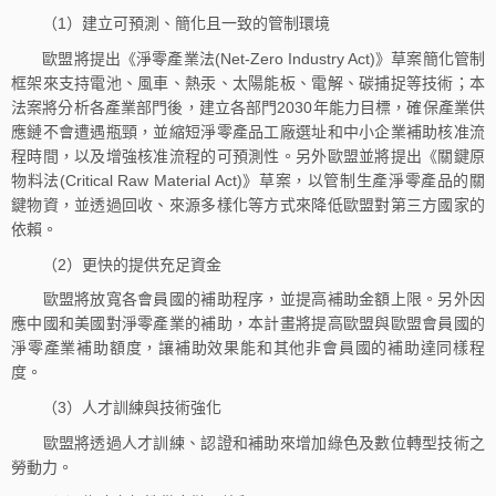
（1）建立可預測、簡化且一致的管制環境
歐盟將提出《淨零產業法(Net-Zero Industry Act)》草案簡化管制
框架來支持電池、風車、熱汞、太陽能板、電解、碳捕捉等技術；本
法案將分析各產業部門後，建立各部門2030年能力目標，確保產業供
應鏈不會遭遇瓶頸，並縮短淨零產品工廠選址和中小企業補助核准流
程時間，以及增強核准流程的可預測性。另外歐盟並將提出《關鍵原
物料法(Critical Raw Material Act)》草案，以管制生產淨零產品的關
鍵物資，並透過回收、來源多樣化等方式來降低歐盟對第三方國家的
依賴。
（2）更快的提供充足資金
歐盟將放寬各會員國的補助程序，並提高補助金額上限。另外因
應中國和美國對淨零產業的補助，本計畫將提高歐盟與歐盟會員國的
淨零產業補助額度，讓補助效果能和其他非會員國的補助達同樣程
度。
（3）人才訓練與技術強化
歐盟將透過人才訓練、認證和補助來增加綠色及數位轉型技術之
勞動力。