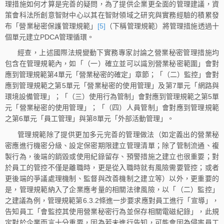
理措施如何才算是完善的疑問，為了提供企業更全面的管理建議，資
策會科法所創意智財中心以其在智財領域之研究與實務經驗的積累發
布「營業秘密保護管理規範」
[5]
（下稱管理規範）將管理措施透過十
個單元建立PDCA管理循環。
經查，上述國際法規變動下實務專家討論之營業秘密管理措施均
包含在管理規範內，如「（一）確立並可以識別營業秘密範圍」會對
應到管理規範第4單元「營業秘密的確定」章節；「（二）監控」會對
應到管理規範之第5單元「營業秘密的使用管理」及第7單元「網路與
環境設備管理」；「（三）使用行為管制」會對應到管理規範之第5單
元「營業秘密的使用管理」；「（四）人員管制」會對應到管理規範
之第6單元「員工管理」與第8單元「外部活動管理」。
管理規範除了提供更加多元完善的管理做法（如定義出的營業秘
密應進行機密分級、設定保密期限建立管理清單；除了管制流通、複
製行為，後端的銷毀或使用紀錄留存、預警措施之建立也很重要；對
於員工的管控不僅是離職時，更是從入職時就有風險需要管控；或者
更後端的爭議處理機制、監督與改善機制之建立等）以外，更重要的
是，管理規範納入了企業應考量的相關法律風險，以「（二）監控」
之建議為例，管理規範第6.3.2條進一步要求應對員工進行「宣導」，
告知員工「會監控其使用營業秘密行為並保存相關電磁紀錄」，此規
定對於企業而言十分重要，因為若未進行告知，可能會因為侵害員工