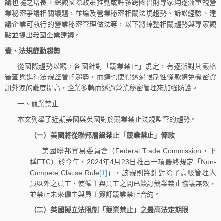
議也隨之增長，綜觀國際政策推動或許多跨國智財專家均逐漸重視營
業秘密爭議相關議題，並論及營業秘密相關法規趨勢、訴訟經驗、建
議企業可執行的營業秘密管理做法等，以下將綜整相關趨勢與專家觀
點並提出我國企業建議。
壹、法規變動趨勢
從國際趨勢以觀，各國針對「競業禁止」規定，有逐漸對其嚴格
審查與進行法規監管的趨勢，而這也使得透過限制性條款避免機密資
訊外洩的難度提高，企業多轉而透過營業秘密管理來加強防護。
一、競業禁止
本文列舉了近期美國與英國對於競業禁止法規監管的趨勢。
（一）美國將從聯邦層級禁止「競業禁止」條款
美國聯邦貿易委員會（Federal Trade Commission，下
稱FTC）於今年，2024年4月23日推出一項最終規定「Non-
Compete Clause Rule
[1]
」，該規則將針對除了高級管理人
員以外之員工，使僱主與員工之間已簽訂競業禁止協議無效，
並禁止未來僱主與員工簽訂競業禁止合約。
（二）英國擬立法限制「競業禁止」之最高法定期限