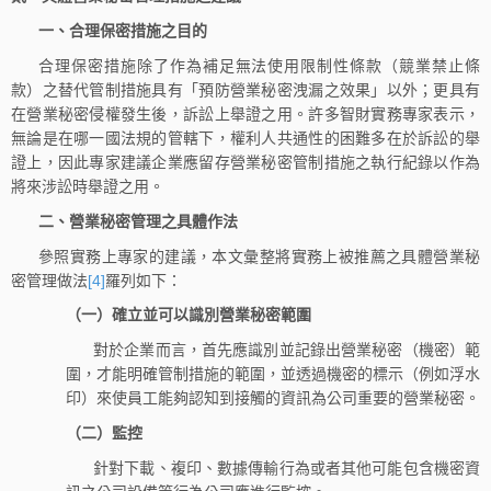
一、合理保密措施之目的
合理保密措施除了作為補足無法使用限制性條款（競業禁止條
款）之替代管制措施具有「預防營業秘密洩漏之效果」以外；更具有
在營業秘密侵權發生後，訴訟上舉證之用。許多智財實務專家表示，
無論是在哪一國法規的管轄下，權利人共通性的困難多在於訴訟的舉
證上，因此專家建議企業應留存營業秘密管制措施之執行紀錄以作為
將來涉訟時舉證之用。
二、營業秘密管理之具體作法
參照實務上專家的建議，本文彙整將實務上被推薦之具體營業秘
密管理做法
[4]
羅列如下：
（一）確立並可以識別營業秘密範圍
對於企業而言，首先應識別並記錄出營業秘密（機密）範
圍，才能明確管制措施的範圍，並透過機密的標示（例如浮水
印）來使員工能夠認知到接觸的資訊為公司重要的營業秘密。
（二）監控
針對下載、複印、數據傳輸行為或者其他可能包含機密資