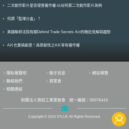
享、研發與採購（research, development, and acquisition, RD&A）與盟
二次創作影片是否侵害著作權-以谷阿莫二次創作影片為例
友、合作夥伴、產業及其他政府部門合作，提出對於國家太空政策與國際太
空行為準則的建議。
何謂「監理沙盒」？
美國聯邦法院有關Defend Trade Secrets Act的晚近見解與趨勢
A片也要搞創意！具原創性之A片享有著作權
隱私權聲明
徵才訊息
網站導覽
聯絡我們
資策會
相關連結
財團法人資訊工業策進會 統一編號：05076416
Copyright © 2016 STLI,III. All Rights Reserved.