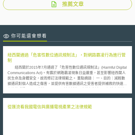
推薦文章
你可能還會想看
紐西蘭通過「危害性數位通訊規制法」，對網路霸凌行為進行管
制
紐西蘭於2015年7月通過了「危害性數位通訊規制法」(Harmful Digital
Communications Act)。有鑑於網路霸凌現象日益嚴重，甚至影響紐西蘭人
民生命及身體安全，故而修訂法律規範之。 重點摘錄： 一、目的：減輕數
據通訊對個人造成之傷害，並提供有害數據通訊之受害者提供補救的快速和
有效的手段。 二、方法： (一) 創建新的民事執行制度，以迅速有效地
處理有害的數據通訊內容。 (二) 創建新的刑事犯罪，以應對最嚴重的有
害的數據通訊行為。 (三) 修正現行法規，以釐清數據通訊和技術的發展
適用範圍。 三、內容： (一) 授權法院得要求網路通訊協定地址提供者
從匯流看我國電信與廣播電視產業之法律規範
(Internet Protocol Address Provider (IPAP))提交匿名之通訊傳播者資訊。
(二) 經受害學生同意後，其所屬學校之負責人得代表進行訴訟程序。
(三) 法院得依據「威脅將造成損害」(threats to cause harm)標準發布
命令。 (四) 若不遵守法院命令將有刑事責任。 (五) 行為人經確定
判決後，可處2年以下有期徒刑。 (六) 網路內容所有者(online content