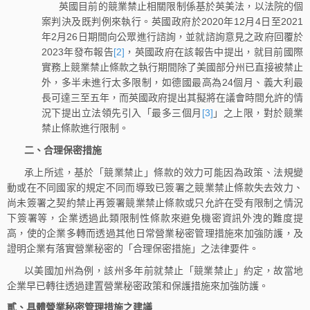
英國目前的競業禁止相關限制係基於英美法，以法院的個
案判決及既判例來執行。英國政府於2020年12月4日至2021
年2月26日期間向公眾進行諮詢，並就諮詢意見之政府回覆於
2023年發布報告
[2]
，英國政府在該報告中提出，就目前國際
實務上競業禁止條款之執行期間除了美國部分州已直接被禁止
外，多半未進行太多限制，如德國最高為24個月、義大利最
長可達三至五年，而英國政府提出其擬將在議會時間允許的情
況下提出立法領先引入「最多三個月
[3]
」之上限，對於競業
禁止條款進行限制。
二、合理保密措施
承上所述，基於「競業禁止」條款的效力可能因為政策、法規變
動或在不同國家的規定不同而導致已簽署之競業禁止條款失去效力、
尚未簽署之契約禁止再簽署競業禁止條款或只允許在受有限制之情況
下簽署等，企業透過此類限制性條款來避免機密資訊外洩的難度提
高，使的企業多轉而透過其他日常營業秘密管理措施來加強防護，及
證明企業有落實營業秘密的「合理保密措施」之法律要件。
以美國加州為例，該州多年前就禁止「競業禁止」約定，故當地
企業早已轉往透過建置營業秘密政策和保護措施來加強防護。
貳、具體營業秘密管理措施之建議