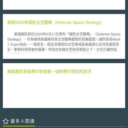
host)應設置聯絡機制。供使用者聯絡回報，並課予收到申訴時48小時內通
知內容作者、申訴人以及取下霸凌內容之責任。 惟法律之修訂，亦引
起相關批評，因「有害的」(harmful)之定義不明，而以刑事規制之，恐有侵
害言論自由之疑慮。
美國2020年國防太空戰略（Defense Space Strategy）
美國國防部於2020年6月17日發布「國防太空戰略」（Defense Space
Strategy），作為確保美國維持其太空戰略優勢的發展藍圖。國防部長Mark
T. Esper指出，一個安全、穩定且開放的太空領域是美國用以支持其國家安
全、繁榮科學發展的基礎，然而在各國太空技術競逐之下，太空已儼然成為
新的作戰領域（warfighting domain），對此美國應針對政策、策略、任
務、投資、能力與專業等面向實施全面性的改革，「國防太空戰略」擘劃出
美國如何在接下來的10年內達成其確保美國太空戰略優勢的目標。
「國防太空戰略」提出三大目標：首先，國防部將支持並捍衛美國在太空中
美國基改食品標示新發展－強制標示與否的拔河
的軍事行動自由（freedom of operations），並遏止任何具有敵對意圖的使
用以維持美國的太空優勢；其次，美國太空軍（U.S. Space Force）將運用
其先進的國防太空技術優勢以協助美國及其盟友的太空軍事行動，並支持民
間與商用太空技術產業發展；最後，美國將與盟友共同維持太空領域的穩
定，防止任何侵略性的太空活動、建構國際公認的太空行為準則，並支持美
國在太空交通與長期外太空活動的領導地位。 為了達成上述三大目
標，「國防太空戰略」提出四個優先行動方向，分別為：（1）藉由太空軍
的組織改造整合資源，以應對敵對勢力的太空軍事行動並建立全面性的太空
軍事優勢。（2）提升作戰層次，整合太空軍事力量包含任務、情報、技能
最多人閱讀
與人員於國家與國際聯合軍事行動當中。（3）提升國際對於太空潛在威脅
的重視，推動國際太空行為準則以打造太空戰略環境。（4）透過情報共