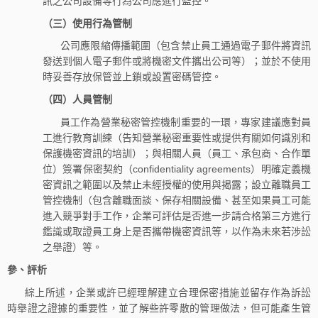
訊之公司設備等行為公司應進行監控。
（三）使用行為管制
公司應限縮傳播範圍（包含禁止員工通過電子郵件將資訊
發送到個人電子郵件或將機密文件攜出公司等）；並於不使用
時妥善存放保管並上鎖或設置密碼管控。
（四）人員管制
員工作為營業秘密管控機制重要的一環，專家建議應對員
工進行教育訓練（告知營業秘密重要性或提供有關如何識別和
保護機密資訊的培訓）；與相關人員（員工、承包商、合作單
位）簽署保密契約（confidentiality agreements）明確定義機
密資訊之範圍以及禁止未經授權的使用與揭露；設立離職員工
管控機制（包含離職面談、保存相關設備、甚至如果員工可能
進入競爭對手工作，企業可評估是否進一步請合格第三方進行
鑑識或取證員工身上是否攜帶機密資訊等，以作為未來若涉訟
之舉證）等。
參、評析
綜上所述，企業或許已經理解建立合理保密措施並留存作為訴訟
時舉證之證據的重要性，並了解些許零散的管理做法，但可能產生管