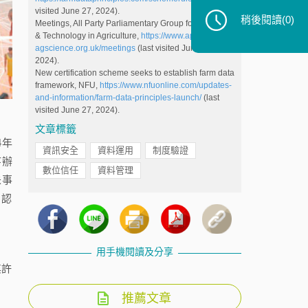
visited June 27, 2024).
稍後閱讀
(0)
Meetings, All Party Parliamentary Group for Science
& Technology in Agriculture,
https://www.appg-
agscience.org.uk/meetings
(last visited June 27,
2024).
New certification scheme seeks to establish farm data
framework, NFU,
https://www.nfuonline.com/updates-
and-information/farm-data-principles-launch/
(last
visited June 27, 2024).
文章標籤
4年
資訊安全
資料運用
制度驗證
敏寺辦
數位信任
資料管理
未事
）認
用手機閱讀及分享
其許
推薦文章