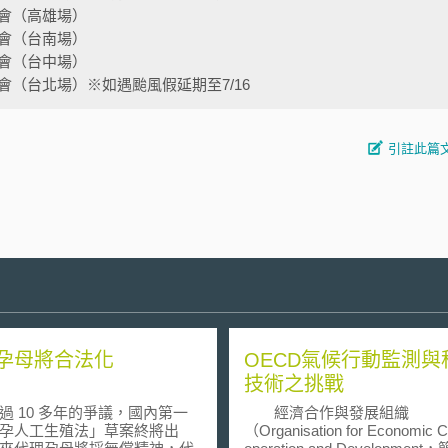
會（高雄場）
會（台南場）
會（台中場）
（台北場）※如遇颱風假延期至7/16
引註此篇
孕母將合法化
OECD氣候行動監測與
技術之挑戰
10 多年的爭議，國內第一
經濟合作與發展組織
孕人工生殖法」草案終將出
（Organisation for Economic C