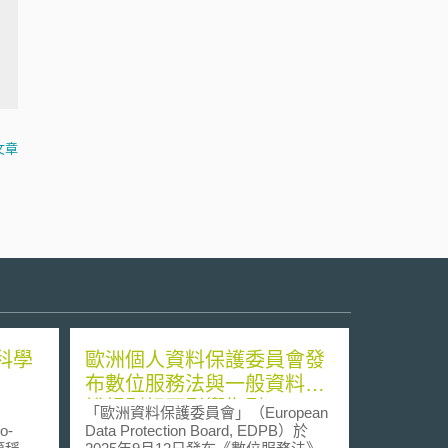
文章
科學
歐洲個人資料保護委員會發
布數位服務法與一般資料保
護規則相互影響指引
「歐洲資料保護委員會」（European
o-
Data Protection Board, EDPB）於