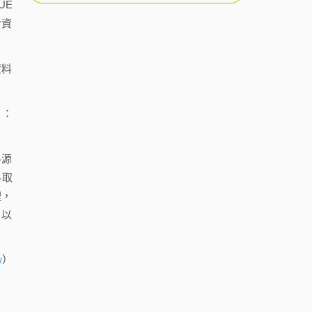
UE
合資
資料
」：
料源
料取
理，
，以
w
）