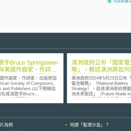
引註此篇
手Bruce Springsteen
澳洲政府公布「國家電
與美國作曲家、作詞
略」，概述澳洲將如何
出版商協會共同要求康
電池製造能力和技術，
作曲家、作詞家、出版商協
澳洲政府2024年5月23日公布
酒吧和餐館支付著作權
經濟韌性和安全性
can Society of Composers,
電池戰略」（National Battery
rs and Publishers (以下簡稱協
Strategy），這是澳洲政府推
費用
知名搖滾歌手Bruce
洲未來製造」（Future Made in
gsteen(以下簡稱Springsteen)，
Australia）政策計畫重要的一
作者Clinton Ballard, Jr.對
戰略概述政府將如何擴大澳洲
州的康諾利酒吧和餐館提出訴
造能力和發展專業技術，提升
因在於酒吧和餐館沒有支付授
經濟韌性和安全性。 戰略文件中，主
允許樂團演奏Springsteen的
要行動分為五項： 一、建立電池製造
影片為例
何謂「監理沙盒」？
。 當協會的代表發表此一
能力，增強經濟韌性，利用優
Springsteen實際上並不知道
國家經濟增長： 以2024年4月