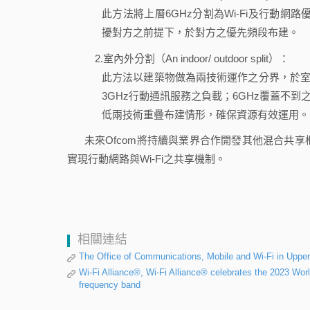
此方法將上層6GHz分割為Wi-Fi及行動網
擾對方之前提下，於對方之優先頻段布建。
2.室內外分割（An indoor/ outdoor split）：
此方法以建築物做為兩技術運作之分界，於室外及淺
3GHz行動通訊服務之負載；6GHz覆蓋不到
低兩技術重疊布建情形，確保資源有效運用。
未來Ofcom將持續與業界合作開發其他混合共享
實現行動網路與Wi-Fi之共享機制。
相關連結
The Office of Communications, Mobile and Wi-Fi in Uppe
Wi-Fi Alliance®, Wi-Fi Alliance® celebrates the 2023 W
frequency band