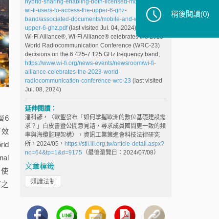
hybrid-sharing-enabling-both-licensed-mobile-and-
wi-fi-users-to-access-the-upper-6-ghz-
稍後閱讀
(0)
band/associated-documents/mobile-and-wi-fi-in-
upper-6-ghz.pdf
(last visited Jul. 04, 2024)
Wi-Fi Alliance®, Wi-Fi Alliance® celebrates the 2023
World Radiocommunication Conference (WRC-23)
decisions on the 6.425-7.125 GHz frequency band,
https://www.wi-fi.org/news-events/newsroom/wi-fi-
alliance-celebrates-the-2023-world-
radiocommunication-conference-wrc-23
(last visited
Jul. 08, 2024)
延伸閱讀：
層6
潘科諺，〈歐盟發布「如何掌握歐洲的數位基礎建設需
求？」白皮書暨公開意見諮，尋求成員國間更一致的頻
有效
率與海纜監理架構〉，資訊工業策進會科技法律研究
ld
所，2024/05，
https://stli.iii.org.tw/article-detail.aspx?
no=64&tp=1&d=9175
（最後瀏覽日：2024/07/08）
al
文章標籤
）使
頻譜法制
存之