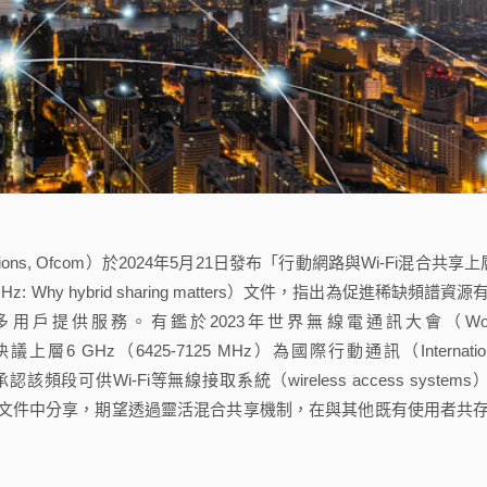
cations, Ofcom）於2024年5月21日發布「行動網路與Wi-Fi混合共享上
 6 GHz: Why hybrid sharing matters）文件，指出為促進稀缺頻譜資源
戶提供服務。有鑑於2023年世界無線電通訊大會（Wor
RC-23）決議上層6 GHz（6425-7125 MHz）為國際行動通訊（Internation
，同時承認該頻段可供Wi-Fi等無線接取系統（wireless access systems
於文件中分享，期望透過靈活混合共享機制，在與其他既有使用者共