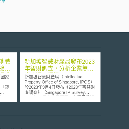
文章
池戰
新加坡智慧財產局發布2023
擴大
年智財調查，分析企業無形
提升
資產運用現況
「國家
新加坡智慧財產局（Intellectual
Property Office of Singapore, IPOS）
動「澳
於2023年9月4日發布《2023年智慧財
產調查》（Singapore IP Survey
環。該
2023），調查結果顯示，企業最重視
電池製
的智慧財產為品牌、技術/製程、機密
澳洲的
資訊。 為瞭解企業對無形資產
（Intangible Assets, 以下簡稱IA）和
智慧財產權（Intellectual Property, 以
勢促進
下簡稱IP）的看法和運用現況，以制
公布的
定強化企業競爭力之智財政策，新加