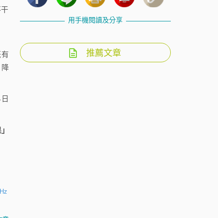
不干
用手機閱讀及分享
推薦文章
既有
，降
早日
果」
GHz