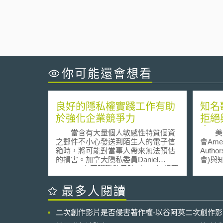
你可能還會想看
良好的隱私權實踐工作有助
知名歌
於強化企業競爭力
拒絕
家、
當含有大量個人敏感性特質個資
美國
諾利
之郵件不小心發送到陌生人的電子信
會Ameri
箱時，將可能對當事人帶來無法預估
Autho
授權
的損害。加拿大隱私委員Daniel
會)與
Therrien在國際隱私日時（1/28）提醒
Sprin
各企業，不要忽略隱私控管工作對企
和流行歌曲
業競爭力帶來之影響。然這樣的理念
於紐約
最多人閱讀
不僅僅只適用在大型的企業，加拿大
訟，原
有98%的企業員工少於100人，對於這
權年費就
二次創作影片是否侵害著作權-以谷阿莫二次創作
些成千上萬的小規模企業而言更是重
歌曲
要。 Daniel Therrien說：「我能
聲明時，