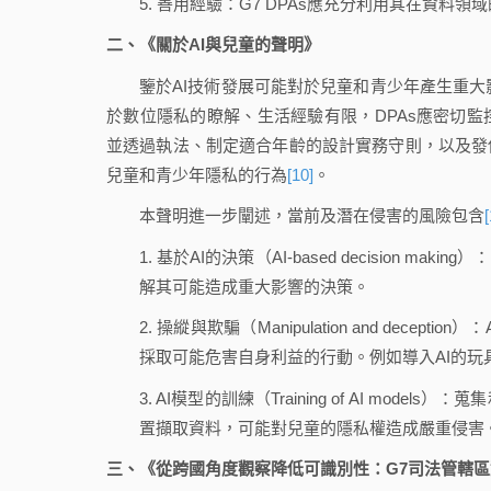
5. 善用經驗：G7 DPAs應充分利用其在資料
二、《關於AI與兒童的聲明》
鑒於AI技術發展可能對於兒童和青少年產生重大
於數位隱私的瞭解、生活經驗有限，DPAs應密切監
並透過執法、制定適合年齡的設計實務守則，以及發
兒童和青少年隱私的行為
[10]
。
本聲明進一步闡述，當前及潛在侵害的風險包含
[
1. 基於AI的決策（AI-based decision
解其可能造成重大影響的決策。
2. 操縱與欺騙（Manipulation and de
採取可能危害自身利益的行動。例如導入AI的玩
3. AI模型的訓練（Training of AI m
置擷取資料，可能對兒童的隱私權造成嚴重侵害
三、《從跨國角度觀察降低可識別性：G7司法管轄