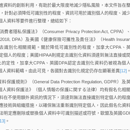
進資料的創新利用，有助於最大限度地減少隱私風險，本文件旨在
解，針對必須降低可識別性的程度、資訊可用於識別個人的程度、減
個人資料等要件進行整理，總結如下：
消費者隱私保護法》（Consumer Privacy Protection Act, CPPA）
ct 2018, DPA）及美國《健康保險可攜性及責任法》（Health Insuran
Act , HIPAA）均有去識別化相關規範。關於降低可識別性的程度，加拿大CPPA、
定個人的程度；美國HIPAA則規定去識別化資料須達到無法直接或
的定性，加拿大CPPA、英國DPA認定去識別化資料仍被視為個
於個人資料範疇。由此可見，各國對去識別化規定仍存在顯著差異
[12]
護規則》（General Data Protection Regulation, GDPR）及
《個人資料保護法》（個人情報の保護に関する法律）均有假名化相
料在不使用額外資訊的情況下，須達到無法直接識別特定個人的程
應技術與組織措施，以確保無法重新識別特定個人，因此假名化資
法明定應刪除或替換個人資料中可識別描述或符號，歐盟及英國GD
13]
。