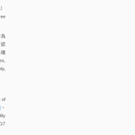
s）
ee
。
作為
術認
組織
es,
y,
of
]
、
ty
 G7