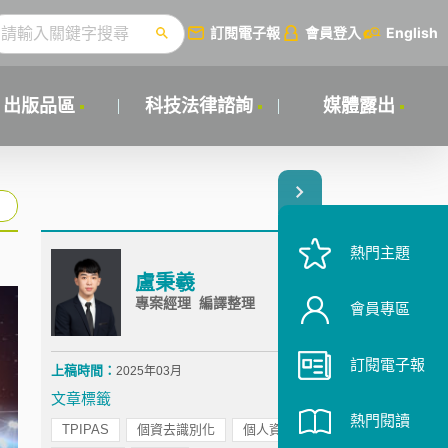
訂閱電子報
會員登入
English
出版品區
科技法律諮詢
媒體露出
熱門主題
盧秉羲
專案經理 編譯整理
會員專區
訂閱電子報
上稿時間：
2025年03月
文章標籤
熱門閱讀
TPIPAS
個資去識別化
個人資料