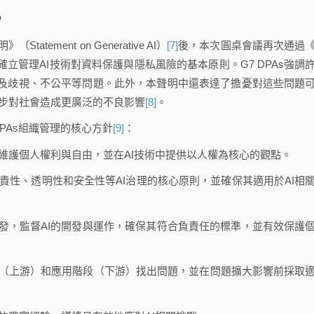
》
ement on Generative AI）
[7]
後，本次圓桌會議再次通過
立管理AI技術對資料保護與隱私風險的基本原則。G7 DPAs強調
見及歧視、不公平等問題。此外，本聲明中還表達了擔憂對這些問題
進一步對社會造成更廣泛的不良影響
[8]
。
PAs組織管理的核心方針
[9]
：
保護來維護個人權利與自由，並在AI技術中提供以人權為核心的觀點。
、問責性、透明性和安全性等AI治理的核心原則，並確保其適用於AI相
視角出發，監督AI的開發與運作，確保其符合負責任的標準，並有效保護
開發階段（上游）和應用階段（下游）找出問題，並在問題擴大影響前採取