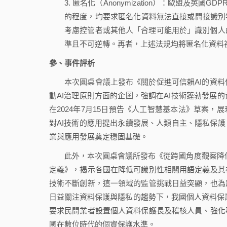
3. 匿名化（Anonymization）：歐盟及
的程度，均要求匿名化資料無法直接或間接識別
考慮控管者或其他人「合理可能用於」識別個人
準且不可逆轉。再者，上述法規均將匿名化資料
參、事件評析
本次圓桌會議上發布《關於促進可信賴AI的資料保
動AI治理原則方面的企圖，強調在AI技術蓬勃發展
在2024年7月15日預告《人工智慧基本法》草案
對AI技術的應用提出永續發展、人類自主、隱私保護
業與應用發展奠定穩固基礎。
此外，本次圓桌會議所發布《從跨國角度觀察降
定義》，揭示各國在降低可識別性相關用語定義及其
技術不斷創新，這一領域的監管挑戰日益突顯，也為
日益關注資料保護與隱私的趨勢下，我國個人資料保護
要求民間業者設置個人資料保護長及稽核人員、強化
國在數位時代的個資保護水準。