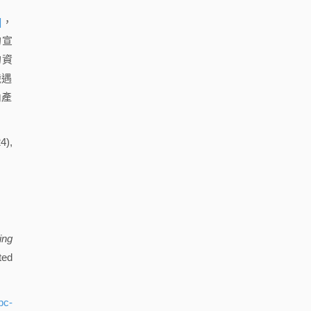
]
，
的宣
的資
機遇
內產
4),
ing
ted
pc-