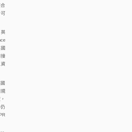
整合
少可
、英
ce
英國
間接
人資
。
英國
關規
度，
料仍
PR