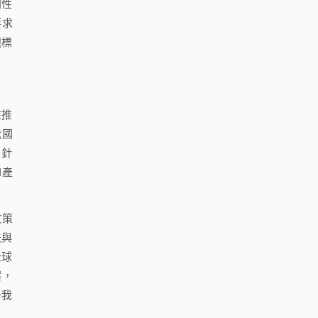
別性
要求
規標
在推
我國
，針
I產
政策
法與
全球
案，
升我