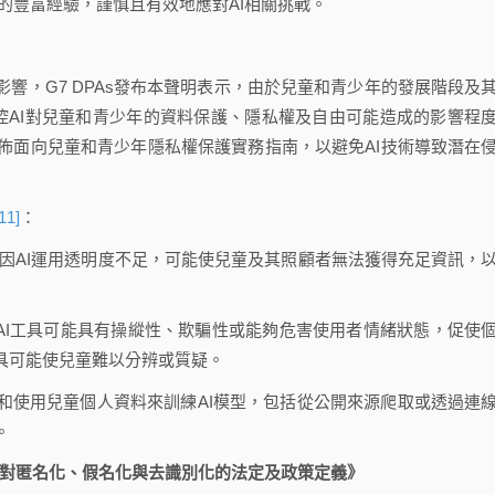
領域的豐富經驗，謹慎且有效地應對AI相關挑戰。
影響，G7 DPAs發布本聲明表示，由於兒童和青少年的發展階段及
控AI對兒童和青少年的資料保護、隱私權及自由可能造成的影響程
佈面向兒童和青少年隱私權保護實務指南，以避免AI技術導致潛在
11]
：
 making）：因AI運用透明度不足，可能使兒童及其照顧者無法獲得充足資訊，
ception）：AI工具可能具有操縱性、欺騙性或能夠危害使用者情緒狀態，促使
具可能使兒童難以分辨或質疑。
odels）：蒐集和使用兒童個人資料來訓練AI模型，包括從公開來源爬取或透過連
。
區對匿名化、假名化與去識別化的法定及政策定義》