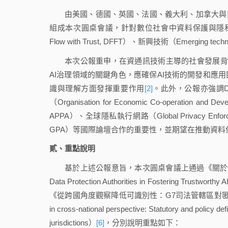
由美國、德國、英國、法國、義大利、加拿大與日本的隱私主管機關（
組成本次圓桌會議，針對數位社會中資料保護與隱私相
Flow with Trust, DFFT）、新興技術（Emerging t
本次公報重申，在資通訊技術主導的社會發展背
AI治理領域的關鍵角色，應確保AI技術的開發和應
識與理解方面發揮重要作用
[2]
。此外，公報亦強調DPA
（Organisation for Economic Co-operation and 
APPA）、全球隱私執行網路（Global Privacy Enforce
GPA）等國際論壇合作的重要性，並期望在推動資料
貳、重點說明
基於上述公報意旨，本次圓桌會議上通過《關於促進可信賴
Data Protection Authorities in Fostering Trustworthy 
《從跨國角度觀察降低可識別性：G7司法管轄區對匿名化、假名
in cross-national perspective: Statutory and policy def
jurisdictions）
[6]
，分別說明重點如下：