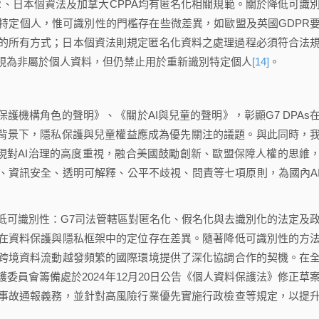
英國GDPR、日本個資法及加拿大CPPA均有匿名化相關規範。關於降低可識
特定個人，惟可識別性的門檻存在些微差異，如歐盟及英國GDPR
的所有方式；日本個資法則規定匿名化資料之處理過程必須符合法
視為非屬於個人資料，但仍禁止用於重新識別特定個人
[14]
。
護機構角色的聲明》、《關於AI與兒童的聲明》，彰顯G7 DPAs
的背景下，隱私保護與兒童權益應成為優先關注的議題。與此同時，
，展現對AI治理的高度重視，融合美國鼓勵創新、歐盟保障人權的思維
、資訊安全、透明可解釋、公平不歧視、問責等七項原則，為國內A
低可識別性：G7司法管轄區對匿名化、假名化與去識別化的法定及
在資料保護與隱私框架中的定位存在差異。隨著降低可識別性的方
跨境資料流動越發頻繁的國際環境提供了深化協調合作的契機。在
委員會籌備處於2024年12月20日公告《個人資料保護法》修正草
事故通報義務，並針對高風險行業優先實施行政檢查等規定，以提