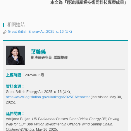
本文為「經濟部產業技術司科技專案成果」
相關連結
Great British Energy Act 2025, c. 16 (UK)
葉馨儀
副法律研究員 編譯整理
上稿時間：
2025年06月
資料來源：
Great British Energy Act 2025, c. 16 (UK),
https://www.legislation.gov.uk/ukpga/2025/16/enacted
(last visited May 30,
2025).
延伸閱讀：
Adrijana Buljan,
UK Parliament Passes Great British Energy Bill, Paving
Way for GBP 300 Million Investment in Offshore Wind Supply Chain
,
OffshoreWIND.biz
, May 16, 2025,