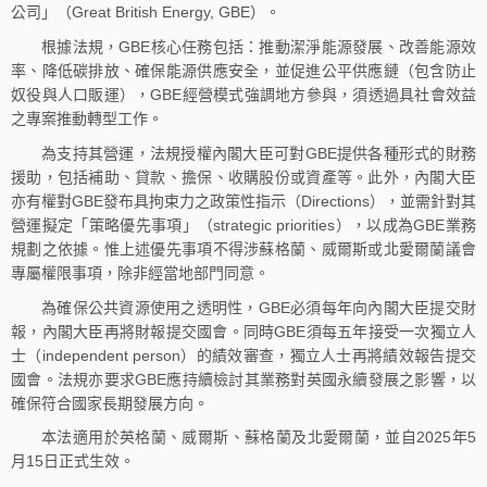
公司」（Great British Energy, GBE）。
根據法規，GBE核心任務包括：推動潔淨能源發展、改善能源效
率、降低碳排放、確保能源供應安全，並促進公平供應鏈（包含防止
奴役與人口販運），GBE經營模式強調地方參與，須透過具社會效益
之專案推動轉型工作。
為支持其營運，法規授權內閣大臣可對GBE提供各種形式的財務
援助，包括補助、貸款、擔保、收購股份或資產等。此外，內閣大臣
亦有權對GBE發布具拘束力之政策性指示（Directions），並需針對其
營運擬定「策略優先事項」（strategic priorities），以成為GBE業務
規劃之依據。惟上述優先事項不得涉蘇格蘭、威爾斯或北愛爾蘭議會
專屬權限事項，除非經當地部門同意。
為確保公共資源使用之透明性，GBE必須每年向內閣大臣提交財
報，內閣大臣再將財報提交國會。同時GBE須每五年接受一次獨立人
士（independent person）的績效審查，獨立人士再將績效報告提交
國會。法規亦要求GBE應持續檢討其業務對英國永續發展之影響，以
確保符合國家長期發展方向。
本法適用於英格蘭、威爾斯、蘇格蘭及北愛爾蘭，並自2025年5
月15日正式生效。