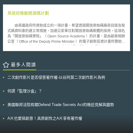
用列為研發費用的情形不勝枚舉。 依照公司研究與發展及人才培訓支
業一致的期望。
出適用投資抵減辦法審查要點第１點附表，研發支出只有包括全職研發人員
薪資等九種支出才能抵減，而且業者須附薪資表及證明文件證明，才能減
英政府推動開源碼計劃
稅。但因為研發誘因優渥，企業總是先報再說，因此行政法院投資抵減的相
關訴訟，十之八九都是國稅局勝訴。根據公司研究與發展及人才培訓支出適
由英國政府所資助成立的一項計畫，希望透過開放原始碼廠商目錄及程
用投資抵減辦法第５條規定，公司的研發支出，在同一課稅年度內得按百分
式碼資料庫的建立等措施，加速公家單位對開放原始碼軟體的採用。這項名
之三十抵減當年度應納營所稅額；支出總金額超過前二年度研發經費平均數
為「開放原始碼學院」（ Open Source Academy ）的計畫，是由副首相辦
者，超過部份得按百分之五十抵減當年度應納營所稅，當年度營所稅額不足
公室（ Office of the Deputy Prime Minister ）的電子創新投資計畫所贊助，
抵減者，得在以後四年度營所稅額抵減。 國稅局提醒，申請研發減免
預計在本月內將正式宣佈。 參與該計畫的開放原始碼協會（ Open
企業必須提供研究計畫等證明，否則舉證不足反將被國稅局要求補稅，恐衝
Source Consortium ）執行總監表示，英國的公家機關在開放原始碼的採用
擊公司當年獲利。一般來說，適用投抵減稅金額愈高的公司，也愈常被選案
上落後於歐洲各國，而這項計畫將改變目前的現況。地方政府已經可以透過
查核，確保公司沒有僥倖逃稅心理。如果投抵項目涉及大陸地區，像是人才
網站開始分享程式碼，例如「地方政府軟體協會」（ Local Authority
最多人閱讀
培訓支出，則應依臺灣地區與大陸地區人民關係條例第２４、２５、２５條
Software Consortium ）的網站。這項計畫裡的其他專案還包括了政府機構
之１條等法令規定，經主管機關核准，否則也將遭國稅局剔除補稅。
的入口網站計畫，可藉以尋找開放原始碼供應商的資訊；以及開放原始碼顧
二次創作影片是否侵害著作權-以谷阿莫二次創作影片為例
問的專業鑑定模式。
何謂「監理沙盒」？
美國聯邦法院有關Defend Trade Secrets Act的晚近見解與趨勢
A片也要搞創意！具原創性之A片享有著作權