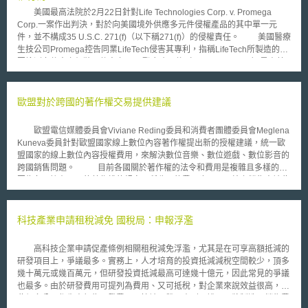
美國最高法院於2月22日針對Life Technologies Corp. v. Promega
Corp.一案作出判決，對於向美國境外供應多元件侵權產品的其中單一元
件，並不構成35 U.S.C. 271(f)（以下稱271(f)）的侵權責任。 美國醫療
生技公司Promega控告同業LifeTech侵害其專利，指稱LifeTech所製造的基
因檢測套件中之組裝元件中之DNA聚合酶元件（Taq polymerase）是由美
國製造，運送到英國組裝後，再販售至世界各地。Promega認為LifeTech將
單一元件輸出至英國組裝的行為，已違反271(f)(1)中的「境外組裝」規定。
該案爭點之一在271(f)(1)之詮釋及適用爭議：「一當事人未經授權自美
歐盟對於跨國的著作權交易提供建議
國向境外供應專利中全部或相當部份（"all or a substantial portion"）之元
件，若元件尚未組合，而在美國境外將主要部分加以組合，如同其在美國境
歐盟電信媒體委員會Viviane Reding委員和消費者團體委員會Meglena
內將該元件組合，應視為侵權者而負其責任。」 地院認為271(f)(1)中
Kuneva委員針對歐盟國家線上數位內容著作權提出新的授權建議，統一歐
的"all or a substantial portion"不符合本案只提供單一元件之情形，判定侵
盟國家的線上數位內容授權費用，來解決數位音樂、數位遊戲、數位影音的
權不成立。不過CAFC認為地院有不當解釋271(f)(1)，故認定LifeTech所販
跨國銷售問題。 目前各國關於著作權的法令和費用是複雜且多樣的，
售的聚合酶元件符合271(f)(1)規定的"substantial portion"應解釋為"重要的
因為各國擁有不同的著作權的規定，所收取的費用也不同，線上銷售商被此
部分"，故推翻一審判決，判定侵權成立。 最高法院解讀271(f)(1)時，
項原因限制，大多在自己的所在國銷售數位內容和傳統型態的影音，而半官
將其中的"substantial portion"解釋為"大量"或"多的"，因此認定所述"單一元
方著作權仲介團體(collecting societies)負責徵收所在國之著作權授權費
件"並不構成271(f)(1)中的"substantial portion"，原因為單一元件並非法條
用，線上銷售商不願意處理歐盟27個國家複雜的著作權規定，因此歐盟國家
科技產業申請租稅減免 國稅局：申報浮濫
所指的"多量"。 最終，最高法院認為，本案被告僅供應"單一元件"在境
跨國線上銷售商業交易很少，且線上銷售商通常會要求顧客使用該國核發的
外組合，因此並不構成35U.S.C.271(f)(1)法條所定義之侵權行為。 「本文
信用卡，以避免跨國的交易問題。 根據新的提案，統一歐盟的著作權
同步刊登於TIPS網站（https://www.tips.org.tw ）」
高科技企業申請促產條例相關租稅減免浮濫，尤其是在可享高額抵減的
授權費用，可迫使歐盟各國的半官方著作權仲介團體想更具吸引顧客的商業
研發項目上，爭議最多。實務上，人才培育的投資抵減減稅空間較少，頂多
方式，以避免喪失收取著作權授權的費用。歐盟電子零售業組織執行長
幾十萬元或幾百萬元，但研發投資抵減最高可達幾十億元，因此常見的爭議
Marcel Avargues表示，此舉可以促使市場競爭，進而降低消費者付的費
也最多。由於研發費用可提列為費用、又可抵稅，對企業來說效益很高，因
用，可在歐盟的27個國家以較低的價格付費。現在各國用不同的消費者保護
此很多公司都先申報為研發費用，等被國稅局查到再說；另將製造、銷售費
方式和授權的法律來保護國內公司和消費者，但降低人為的商業限制是零售