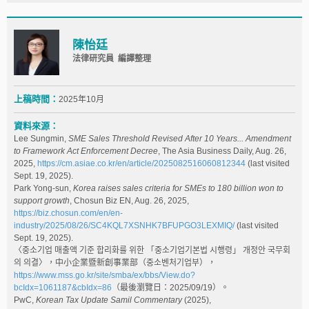
陳怡廷
法律研究員 編譯整理
上稿時間：
2025年10月
資料來源：
Lee Sungmin,
SME Sales Threshold Revised After 10 Years... Amendment
to Framework Act Enforcement Decree
, The Asia Business Daily, Aug. 26,
2025,
https://cm.asiae.co.kr/en/article/2025082516060812344
(last visited
Sept. 19, 2025).
Park Yong-sun,
Korea raises sales criteria for SMEs to 180 billion won to
support growth
, Chosun Biz EN, Aug. 26, 2025,
https://biz.chosun.com/en/en-
industry/2025/08/26/SC4KQL7XSNHK7BFUPGO3LEXMIQ/
(last visited
Sept. 19, 2025).
〈중소기업 매출액 기준 합리화를 위한 「중소기업기본법 시행령」 개정안 국무회
의 의결〉，中小企業暨新創事業部（중소벤처기업부），
https://www.mss.go.kr/site/smba/ex/bbs/View.do?
bcIdx=1061187&cbIdx=86
（最後瀏覽日：2025/09/19）。
PwC,
Korean Tax Update Samil Commentary
(2025),