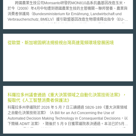
跨國農業生技公司Monsanto研發的MON810品系抗蟲基因改造玉米，
於今（2009）年4月中旬遭到德國農業生技的主管機關－聯邦營養、農業與
消費者保護局（Bundesministerium für Ernährung, Landwirtschaft und
Verbraucherschutz, BMELV）援引歐盟基因改造生物環境釋出指令（EU-
Freisetzungsrichtlinie）中的防衛條款，加以禁種。 雖然Monsanto隨
即對BMELV此項決定提出行政訴訟，但Braunschweig行政法院在5月初作
出的暫時性裁定，支持了BMELV此項決定。法院基於兩大理由，裁定
BMELV之禁種決定並非無據：（1）只要有新的或進一步的資訊出現，支持
從歐盟、新加坡固網法規檢視台灣高速寬頻環境發展困境
基因改造作物可能會對人體或動物健康造成損害，即可支持主管機關作出禁
止種植已經取得歐盟上市許可的基因改造作物之決定之論據，不需要存在有
必然會有風險的科學知識。（2）據此論據進行風險調查及風險評估，乃主
管機關之執掌，主管機關對此有裁量權（Beurteilungsspielraum），從
而，法院介入審查該行政決定的重點，在於主管機關是否已為充分的風險調
查、有無恣意論斷風險。本案目前尚非終局之決定，Monsanto仍可對於此
項裁定提出抗告。 在歐盟，基因改造生物的上市需透過歐盟程序為
之，一旦歐盟執委會允許某一基因改造生物的上市，該基因改造生物原則上
即可在全體歐盟會員國推廣銷售，包括種植。唯歐盟環境釋出指令例外容許
科羅拉多州議會通過《重大決策領域之自動化決策技術法案》，
會員國得於一定條件下，援引防衛條款主張已通過歐盟審查的基因改造生
擬取代《人工智慧消費者保護法》
物，對於其境內環境或人體與動植物健康有負面影響，從而禁止特定已取得
歐盟上市許可的基因改造生物於其境內流通。防衛條款的動用屬例外情形，
科羅拉多州參議院於 2026 年 5 月 7 日三讀通過 SB26-189《重大決策領域
且須定期接受歐盟層級的審查。
之自動化決策技術法案》（A Bill for an Act Concerning the Use of
Automated Decision Making Technology in Consequential Decisions，以
下簡稱 ADMT 法案），隨後於 5 月 9 日獲眾議院表決通過。本法已於5月
14日經州長簽署，預計將於 2027 年 1 月 1 日起生效施行： （一）核心規
範：自動化決策技術 本草案僅就涉及個人權利具有「重大決策」