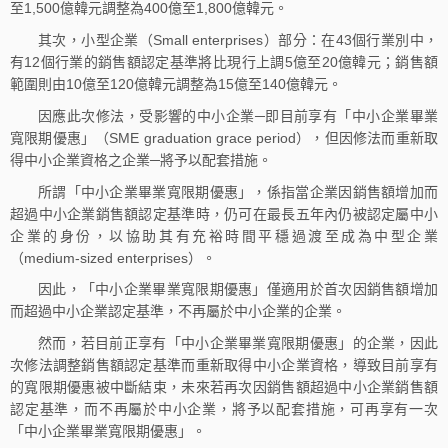
至1,500億韓元調整為400億至1,800億韓元。
其次，小型企業（Small enterprises）部分：在43個行業別中，
有12個行業的銷售額認定基準將比現行上調5億至20億韓元；銷售額
範圍則由10億至120億韓元調整為15億至140億韓元。
因應此次修法，受影響的中小企業─即目前享有「中小企業畢業
寬限期優惠」（SME graduation grace period），但因修法而重新取
得中小企業資格之企業─將予以配套措施。
所謂「中小企業畢業寬限期優惠」，係指當企業因銷售額增加而
超過中小企業銷售額認定基準時，仍可在最長五年內仍被認定屬中小
企業的身份，以協助其有充裕時間平穩過渡至成為中型企業
（medium-sized enterprises）。
因此，「中小企業畢業寬限期優惠」僅適用於首次因銷售額增加
而超過中小企業認定基準，不再屬於中小企業的企業。
然而，若目前正享有「中小企業畢業寬限期優惠」的企業，因此
次修法調整銷售額認定基準而重新取得中小企業資格，導致目前享有
的寬限期優惠被中斷結束，未來若再次因銷售額超過中小企業銷售額
認定基準，而不再屬於中小企業，將予以配套措施，可再享有一次
「中小企業畢業寬限期優惠」。