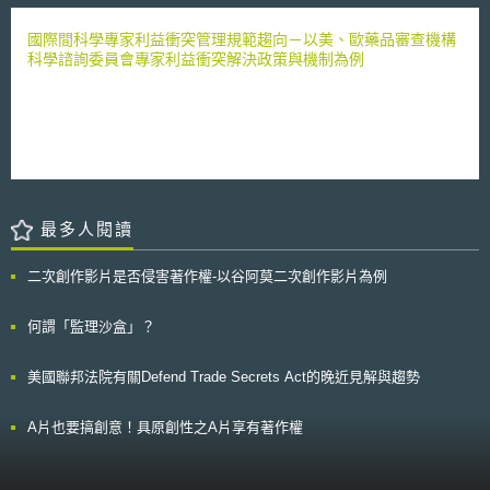
（Consequential Decisions）影響之自動化決策技術，其應用領域包括：
教育、就業、住宅、金融貸款服務、保險、醫療保健服務，以及必要之政府
國際間科學專家利益衝突管理規範趨向－以美、歐藥品審查機構
服務。顯示出科羅拉多州意在針對可能引發系統性偏見、歧視或實質損害之
科學諮詢委員會專家利益衝突解決政策與機制為例
高風險領域加強保障消費者。 （二）開發者與部署者義務 1. 開發者之資訊
揭露義務： 開發者必須向部署者提供詳盡之技術文件，其內容應涵蓋模型
預期用途、訓練資料特性、已知之技術侷限、適當使用說明及人工審核指
引。此外，若技術發生重大更新，開發者須即時通知下游，並保留相關記錄
至少3年，以備法遵查核。 2. 部署者之消費者保護義務： 須在消費者與AI互
動時提供「清晰且顯著」之告知義務外，若產生不利結果，必須在30日內以
淺白語言向消費者說明該技術於決策中所扮演之角色。此外，部署者也須保
障消費者的救濟權利，包含須建立錯誤資料更正流程，並確保消費者在面臨
最多人閱讀
不利決定時，有權請求「具意義之人工審核」（Meaningful Human
Review）。與開發者相同，部署者亦須履行至少3年之記錄保留義務。 本
法案之提出，其用意在取代2024年《科羅拉多州AI消費者保護法案》
二次創作影片是否侵害著作權-以谷阿莫二次創作影片為例
（Consumer Protections for Artificial Intelligence Act，SB24-205）。於法
制層面而言，監管重心由「高風險人工智慧系統」（High-Risk AI
何謂「監理沙盒」？
Systems）轉向監管應用於重大決策領域之「自動化決策技術」
（ADMT）。此變化反映出美國立法趨勢可能由廣義的技術風險管理，逐步
調整為自動化決策工具對公民權益實質影響之精準規範。
美國聯邦法院有關Defend Trade Secrets Act的晚近見解與趨勢
A片也要搞創意！具原創性之A片享有著作權