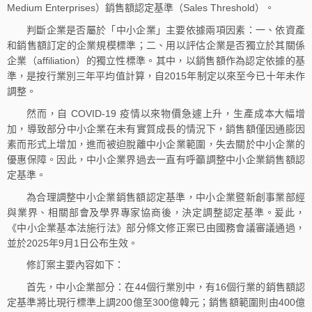
Medium Enterprises）銷售額認定基準（Sales Threshold）。
判斷企業是否屬於「中小企業」主要依據兩項因素：一、依資產
和銷售額訂定的企業規模標準；二、用以評估企業是否獨立於其關係
企業（affiliation）的獨立性標準。其中，以銷售額作為認定依據的基
準，是按行業別三年平均值計算，自2015年制定以來至今已十年未作
調整。
然而，自 COVID-19 疫情以來物價急遽上升，生產成本大幅增
加，導致部分中小企業在未有實質成長的情況下，銷售額僅因通膨因
素而形式上增加，進而被迫脫離中小企業範圍，失去關於中小企業的
優惠保障。因此，中小企業界過去一直有呼籲調整中小企業銷售額認
定基準。
為合理調整中小企業銷售額認定基準，中小企業暨新創事業部經
與業界、相關部會及學界專家協商後，決定調整認定基準。爰此，
《中小企業基本法施行法》部分條文修正案已由國務會議審議通過，
並於2025年9月1日公布生效。
修訂案主要內容如下：
首先，中小企業部分：在44個行業別中，有16個行業的銷售額認
定基準將比現行標準上調200億至300億韓元；銷售額範圍則由400億