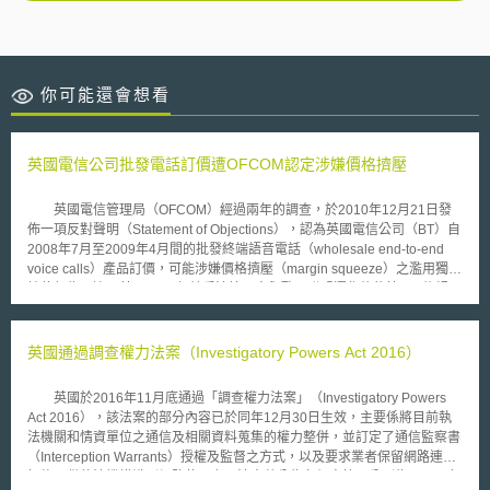
你可能還會想看
英國電信公司批發電話訂價遭OFCOM認定涉嫌價格擠壓
英國電信管理局（OFCOM）經過兩年的調查，於2010年12月21日發
佈一項反對聲明（Statement of Objections），認為英國電信公司（BT）自
2008年7月至2009年4月間的批發終端語音電話（wholesale end-to-end
voice calls）產品訂價，可能涉嫌價格擠壓（margin squeeze）之濫用獨占
地位行為，違反英國1998年競爭法第二章與歐洲聯盟運作條約第102條規
定。 本案係由THUS與Gamma Telecom兩家公司向OFCOM提出檢
舉；該兩公司均係由BT提供其批發電話產品，再轉提供服務予家用或商業
零售客戶。檢舉人指稱，由於BT的訂價低於成本，並意圖消滅或削弱市場
英國通過調查權力法案（Investigatory Powers Act 2016）
競爭，將迫使部份提供載具預選（Carrier Pre-Selection）服務的業者退出
市場。 在OFCOM作成最終決定前，BT仍可在十二週內以書面或口頭表
英國於2016年11月底通過「調查權力法案」（Investigatory Powers
示意見；BT的發言人則反駁了此項指控，並表示將充分參與OFCOM的調
Act 2016），該法案的部分內容已於同年12月30日生效，主要係將目前執
查。然而，如BT經確認違反競爭法，將可能遭OFCOM處以批發電話業務年
法機關和情資單位之通信及相關資料蒐集的權力整併，並訂定了通信監察書
收入百分之十的罰款。據分析師表示，罰款金額可能達數千萬英鎊。
（Interception Warrants）授權及監督之方式，以及要求業者保留網路連結
記錄以供執法機構識別網路使用者。法案共分為九個章節，分別為： 1.一般