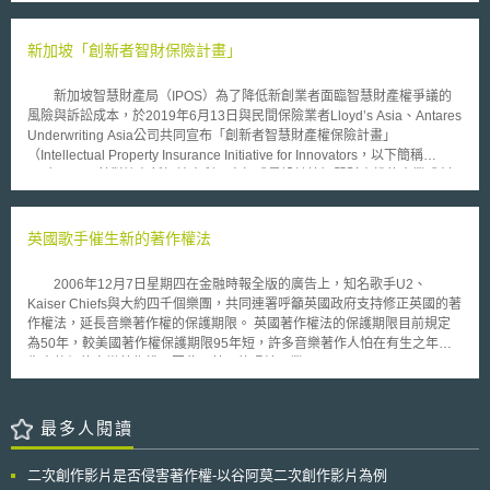
隱私保護 2.合法監聽通信 3.取得通信資料之授權 4.通信資料之保留 5.設備
干擾 6.大量授權 7.大量個人資料之授權 8.監督措施 9.其他及一般規定
調查權力法案通過後，使英國政府得以合法的監控人民許多行為，包括蒐
新加坡「創新者智財保險計畫」
集、查看民眾的網絡瀏覽記錄、通訊資料、通聯紀錄及相關個人資料等，而
監控範圍不再限於個體，並擴大至全體民眾。此外，必要時警方及安全部門
新加坡智慧財產局（IPOS）為了降低新創業者面臨智慧財產權爭議的
亦得破解或遠端遙控人民之電腦或手機。法案並要求通信服務提供商
風險與訴訟成本，於2019年6月13日與民間保險業者Lloyd’s Asia、Antares
（Communication Service Providers, CSPs）將民眾之網路使用紀錄相關
Underwriting Asia公司共同宣布「創新者智慧財產權保險計畫」
資料保存至少12個月，而近50個不同之機關都能夠查看該些資料，如警察
（Intellectual Property Insurance Initiative for Innovators，以下簡稱
局、國防部、司法局、金融行為監管局，甚至與國家安全較無關連的食品標
IPIII），IPIII針對擁有新加坡專利、商標或是設計等智慧財產權的企業或創
準局及勞動和退休金部等部門，均有查看之權限。 法案目前生效的部
作者，以優惠（額外20%折扣）的保險費率提供其在一年或約定期間內，就
分包括政府蒐集和保留民眾資料之權力，以及得強迫握有民眾資料的科技公
被保險人之智財權及相關授權權利，負擔其所發生主張或被訴侵權糾紛之高
司或相關單位，將所掌握關於民眾的資料交給情報機構。 英國政府認
額費用（不限於訴訟，亦包含仲裁與調解），將大幅降低新創業者進入國際
英國歌手催生新的著作權法
為，在面臨現今高度安全威脅之情況下，網路已成為恐怖份子用來犯罪的新
市場所經常面臨的法律成本。 隨著無形資產在全球經濟價值中的比重
工具，故有必要讓執法與情資單位擁有維護人民安全的權力，確保政府具備
與日俱增，新興的商業模式所可能面臨的智財相關風險也益發不容忽視，企
對抗該挑戰的能力，使情資單位得以阻止新型態之犯罪並追訴參與犯罪之相
2006年12月7日星期四在金融時報全版的廣告上，知名歌手U2、
業透過智財保險以維護其商業利益可說是當務之急。為有形資產如廠房、土
關人員。 然而，該法案已遭數萬人民連署反對，要求廢除該法案，因
Kaiser Chiefs與大約四千個樂團，共同連署呼籲英國政府支持修正英國的著
地或設備投保可說是當代基本的商業常識，相比之下企業對存在更高風險的
人民於網路上進行的各樣活動，均將遭受國家的監視，而負責機關也將面臨
作權法，延長音樂著作權的保護期限。 英國著作權法的保護期限目前規定
無形資產保險卻顯然不足，因此IPOS與民間保險業者合作推出IPIII，IPOS
負荷龐大的資訊處理量，且一般人民之個人資訊亦將暴露在巨大的風險下。
為50年，較美國著作權保護期限95年短，許多音樂著作人怕在有生之年會
表示智慧財產權要被行使才有意義，希望藉由IPIII大幅降低業者行使智慧財
目前法案部分內容尚未生效，如網路連線紀錄（Internet Connection
失去他們的音樂著作權。因此，英國的唱片工業((BPI, British
產權的法律成本，及時提供新創業者進軍國際市場面臨智慧財產糾紛時能獲
Records）的蒐集，因相關安全機制尚未建立完成。但可想而知，該法案所
Phonographic Industry)已經進行推動修改英國著作權法，希望延長英國著
得更全面的保障，並藉由對智慧財產權更全面的保障制度以鞏固新加坡作為
造成的爭議，已成為英國民眾所關注之焦點，而未來全面生效後，英國政府
作權法保護期限，但有政府智慧財產權意見書卻建議政府維持原本英國著作
國際金融與法律中心的地位。
該如何面對這些反對的衝擊，則可繼續觀察。
權法之規定。 政府智慧財產權意見書的作者，安德魯高爾說，延長音樂著
最多人閱讀
作權的保護期限超過50年，只會有利於已經很有錢的少數知名巨星。 錄音
製品播放版權有限公司的發言人，肯尼斯哈瑞斯表示，那些音樂著作人採取
二次創作影片是否侵害著作權-以谷阿莫二次創作影片為例
在廣告版面上表達他們的訴求，是因為他們關切得著作權議題，竟然不被重