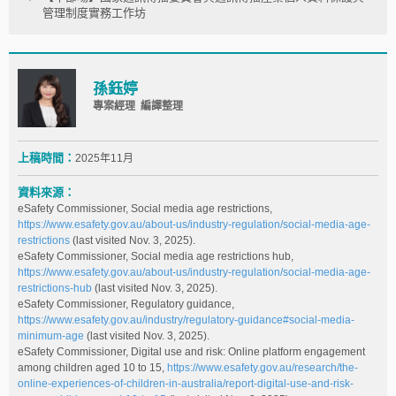
管理制度實務工作坊
孫鈺婷
專案經理 編譯整理
上稿時間：
2025年11月
資料來源：
eSafety Commissioner, Social media age restrictions,
https://www.esafety.gov.au/about-us/industry-regulation/social-media-age-
restrictions
(last visited Nov. 3, 2025).
eSafety Commissioner, Social media age restrictions hub,
https://www.esafety.gov.au/about-us/industry-regulation/social-media-age-
restrictions-hub
(last visited Nov. 3, 2025).
eSafety Commissioner, Regulatory guidance,
https://www.esafety.gov.au/industry/regulatory-guidance#social-media-
minimum-age
(last visited Nov. 3, 2025).
eSafety Commissioner, Digital use and risk: Online platform engagement
among children aged 10 to 15,
https://www.esafety.gov.au/research/the-
online-experiences-of-children-in-australia/report-digital-use-and-risk-