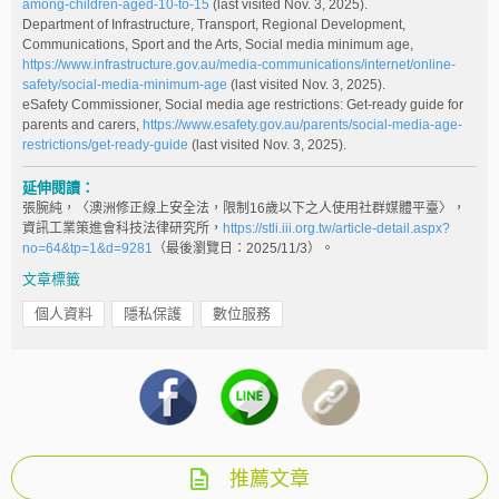
among-children-aged-10-to-15
(last visited Nov. 3, 2025).
Department of Infrastructure, Transport, Regional Development,
Communications, Sport and the Arts, Social media minimum age,
https://www.infrastructure.gov.au/media-communications/internet/online-
safety/social-media-minimum-age
(last visited Nov. 3, 2025).
eSafety Commissioner, Social media age restrictions: Get-ready guide for
parents and carers,
https://www.esafety.gov.au/parents/social-media-age-
restrictions/get-ready-guide
(last visited Nov. 3, 2025).
延伸閱讀：
張腕純，〈澳洲修正線上安全法，限制16歲以下之人使用社群媒體平臺〉，
資訊工業策進會科技法律研究所，
https://stli.iii.org.tw/article-detail.aspx?
no=64&tp=1&d=9281
（最後瀏覽日：2025/11/3）。
文章標籤
個人資料
隱私保護
數位服務
推薦文章