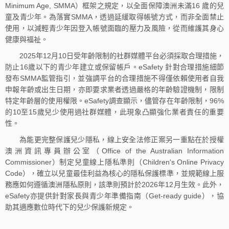
Minimum Age, SMMA）框架之規定，以全面保障澳洲未滿16 歲的兒
童及青少年。為落實SMMA，透過延緩取得帳號方式，而非全面禁止
使用，以減輕青少年因登入帳號面臨的壓力及風險，從而維護其身心
健康與福祉。
2025年12月10日受年齡限制的社群媒體平台必須採取合理措施，
防止16歲以下的青少年建立或保留帳戶。eSafety 針對合理措施細節
發布SMMA監管指引，並強調平台的合理措施不得僅依賴使用者自我
申報年齡或出生日期，亦即要求業者透過嚴格的年齡驗證機制，限制
特定年齡層的使用權限。eSafety調查顯示，儘管存在年齡限制，96%
的10至15歲兒少使用過社群媒體，此現象凸顯強化業者責任的重要
性。
為能更完整保護兒少隱私，線上安全法修正案另一重點在於授權
澳洲資訊專員辦公室（Office of the Australian Information
Commissioner）制定兒童線上隱私準則（Children's Online Privacy
Code），確立以兒童最佳利益為核心的隱私保護標準，並規範線上服
務應如何遵循澳洲隱私原則，該準則預計於2026年12月生效。此外，
eSafety亦提供針對家長與青少年準備指南（Get-ready guide），協
助其適應數位時代下的兒少保護新規定。