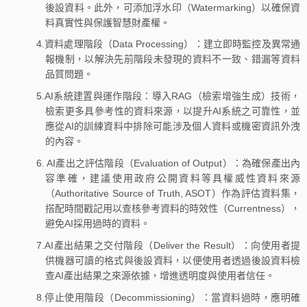
後設資料。此外，可添加浮水印（Watermarking）以確保資
料真實性與保護智慧財產權。
4.資料處理階段（Data Processing）：建立即時監控及異常通
報機制，以解決先前階段未發現的資料不一致、錯漏等資料
品質問題。
5.AI系統建置與運作階段：導入RAG（檢索增強生成）技術，
檢索更多具參考性的資料來源，以提升AI系統之可靠性，並
應從AI的訓練資料中排除可能涉及個人資料或機密資訊外洩
的內容。
6. AI產出之評估階段（Evaluation of Output）：為確保產出內
容準確，建議使用政府公開資料等具權威性資料來源
（Authoritative Source of Truth, ASOT）作為評估資料集，
搭配時間戳記用以查核參考資料的時效性（Currentness），
避免AI採用過時的資料。
7.AI產出結果之交付階段（Deliver the Result）：向使用者提
供機器可讀的格式與後設資料，以便使用者透過後設資料檢
查AI產出結果之來源依據，增進透明度與使用者信任。
8.停止使用階段（Decommissioning）：當資料過時，應明確