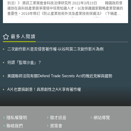
資料保護指令第四條之適用。 工作小組於該意見書中指出，資料保護
擋這項稅法的通過，費城市議會最後仍通過這項法案。 類似法案早在
別法）》 資訊工業策進會科技法律研究所 2022年3月23日 韓國政府意
指令所指的應適用法規，並非資料控制者（data controller）所在地之法
2014年，加州柏克萊市就已通過。只是，費城成為全美第一個針對含糖飲
識到在高科技產業競爭環境中培育知識人才，以及保護國家戰略產業發展的
規，而是附屬於該資料控制者並實質進行資料處理之機構的所在地法規。蓋
料課稅的大城市，其造成之影響較為顯著，目的在於減少含糖飲料的消費。
重要性。2019年修訂《防止產業技術外流及產業技術保護法》（下稱產業
因同一資料控制者可能在數國成立附屬機構，在此種狀況下判別適用法規的
至於其他城市，包括San Francisco(舊金山) 和 Boulder, Colo.(科羅拉多波
技術保護法），針對國家核心技術外流及侵害行為加以重罰外；復於2021
標準，應視實際上相關資料處理活動的發生地，亦即處理資料機構所在地。
德)，正在考慮相似的立法，不過至今尚未通過。
年12月提出《國際霸權技術競爭下之科技保護策略》（下稱韓國科技保護策
而針對處理個人資料所使用之設備，工作小組表示，即使處理資料之機
略），並於2022年2月3日通過《加強保護國家高科技戰略產業競爭力特別
構並未擁有設備，而使用該設備處理個人資料時，亦可適用指令第四條之規
措施法》[1]，於同年8月4日生效。分別說明如下： 壹、韓國高科技保護機
最多人閱讀
定，需遵守設備所在地之相關法規；但工作小組同時特別釐清，以電信電纜
制發展趨勢 韓國核心科技保護法制體系的特色，是在《防止不當競爭
或郵政服務等方式傳輸資料並不會落入資料保護法規之範疇。
及營業秘密保護法》禁止竊密及《對外貿易法》出口管制之外，訂定了保護
二次創作影片是否侵害著作權-以谷阿莫二次創作影片為例
產業技術之專法《產業技術保護法》，並以韓國科技保護策略，宣告政府科
技保護策略整體方針。 一、產業技術保護法 （一）立法目的 韓國於
2006年10月27日制定《產業技術保護法》，該法第1條載明該法立法目的
何謂「監理沙盒」？
為：「防止工業技術的過度洩露和保護工業技術，以加強韓國工業的競爭
力，促進國家安全和國民經濟的發展。」該法規範之國家核心技術係指在國
美國聯邦法院有關Defend Trade Secrets Act的晚近見解與趨勢
內外市場中，具有較高經濟價值或高度產業成長潛力之技術，此類技術若外
洩到國外，對於國家的安全保障及國民經濟發展，將造成重大惡劣影響之
虞。 （二）產業技術保護委員會選定國家核心技術防止外流 《產業技
A片也要搞創意！具原創性之A片享有著作權
術保護法》規定由產業通商資源部部長擔任產業技術保護委員會的委員長，
成員包括財政部、教育部、科學部、外交部、法務部、國防部、農林部、保
健部、環境部、交通部、海洋部、中小事業部次長、智慧局局長以及民間代
表。 各部會由主管業務之產業技術範圍中選定國家核心技術名單，再
由產業通商資源部部長及各主管部會部長選定國家核心技術，最後經由產業
隱私權聲明
徵才訊息
網站導覽
技術保護委員會經法定程序予以指定、變更、撤銷。該委員會主要根據該產
業技術對國家安全保障及國民經濟衍生效益、國內外市占率，以及產業影響
聯絡我們
資策會
力，來進行考量國家核心技術清單，在每年2月底檢討前一年度執行情形，