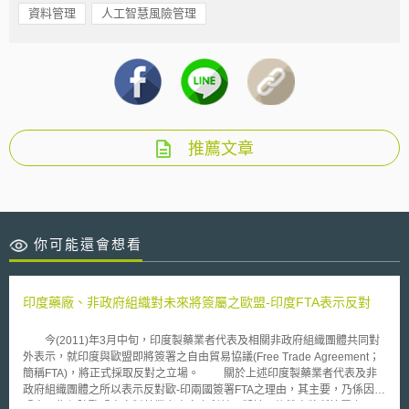
資料管理
人工智慧風險管理
推薦文章
你可能還會想看
印度藥廠、非政府組織對未來將簽屬之歐盟-印度FTA表示反對
今(2011)年3月中旬，印度製藥業者代表及相關非政府組織團體共同對
外表示，就印度與歐盟即將簽署之自由貿易協議(Free Trade Agreement；
簡稱FTA)，將正式採取反對之立場。 關於上述印度製藥業者代表及非
政府組織團體之所以表示反對歐-印兩國簽署FTA之理由，其主要，乃係因歐
盟方面為保障歐盟自身製藥業者本身之利益而擬於日後雙方將所簽署之FTA