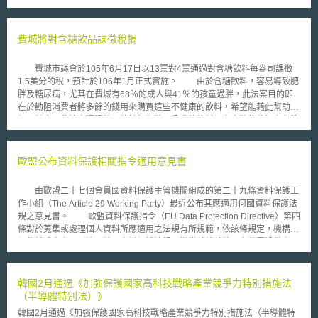
文件中，設置「資料專屬」條款而生；對此，代表印度境內多家藥廠之印度
製藥協會(Indian Pharmaceutical Alliance)秘書長Dilip Shah表示：「目前
歐盟方面正利用各種高壓與不正之手段，來迫使印度政府同意其擬置入之資
費城將對含糖飲品課徵稅捐
料專屬保護條款」；但歐盟官員John Clancy卻解釋：「歐盟政府之所以擬
於將簽訂之FTA中設置資料專屬條款，所寄望者，無非是要為歐盟境內製藥
費城市議會於105年6月17日以13票對4票通過對含糖飲料每盎司課徵
業者，尋求一個平等互惠之立基點而已；換言之，歐盟政府所為之一切，乃
1.5美分的稅，預計於106年1月正式實施。 由於含糖飲料，容易導致肥
是基於要為印度與歐盟兩國業者打造一個公平合理之貿易商業環境」，另
胖及糖尿病，尤其在費城有68％的成人與41％的孩童過胖，此法案目的即
外，其還強調：「針對資料專屬條款之簽訂，原則上應在雙方達成共識之前
在於勸阻消費者將多餘的錢用來購買這些不健康的飲料，希望能藉此幫助他
提下進行」。 雖然歐盟方面目前已嘗試作出如上解釋，但印度國內各
們更健康。此法案通過後，估計每瓶裝兩公升的飲料及六盒裝的蘇打水各將
界似仍普遍認為，一旦同意將資料專屬條款納入，未來除將嚴重影響廣大用
漲價1美元左右，但是牛奶、新鮮水果或蔬菜含量50％以上的飲料則不在課
藥病患近用低價救命藥品之權益外，亦將大幅限制新興國家產製學名藥品之
稅範圍。此外，那些可以讓消費者自己添加糖的飲料，譬如咖啡，也不在課
能力；故包括HIV病患及其他印度民間團體共計超過2000名抗議者，於今年
稅範圍，這意味著運動飲料、糖水、罐裝咖啡以及已添加糖的茶類都將被課
歐盟公布資料保護相關指令適用意見書
3月2日時，皆紛紛走上新德里市中心街頭，對歐-印即將簽署FTA表達其強
稅，故有稱之為「汽水稅」。 依據費城財政局預估，汽水稅將使市府
烈之抗議與不滿；足見，該項條款將造成之實質影響，絕非歐盟單方三言兩
稅收增加9,100萬美元，預計運用在學前托兒班，學校，圖書館，娛樂中
語即可輕描淡寫地帶過；而最終之談判結果，是歐盟方面將作出合理之讓
由歐盟二十七個會員國資料保護主管機關組成的第二十九條資料保護工
心，及其他公共場所，稅收也將資助抵免販售健康飲品企業的稅收。市長
步？還是印度方面為挽最大貿易夥伴之心，而終以犧牲廣大病患及國內製藥
作小組（The Article 29 Working Party）最近公布其應適用何國資料保護法
Jim Kenny 也公開支持這項稅收，並在法案通過後表示這項稅收對於該市的
業者權益來作為可能之對價？是破局？還是完滿結局？則皆有待後續觀察，
規之意見書。 歐盟資料保護指令（EU Data Protection Directive）第四
社區及教育系統將會帶來歷史性的貢獻。 根據費城市新聞網
方見分曉。
條對於蒐集或處理個人資料所應適用之法規有所規範，依該條規定，機構必
(Philly.com)於16日報導：「這項稅收的徵收對象為飲料經銷商，目前尚無
須依其成立之國別適用該國資料保護法規；機構若於其他國家裝置設備處理
法統計將有多少稅收能回饋給消費者，但是估計12盎司的飲料約徵收18美
資料，則須遵守設備所在地之法令。 隨著全球化的趨勢與新興科技的
分，2公升的飲料約徵收1美元，以及12瓶裝的飲料約徵收2.16美元。」。
發展，目前處理資料機構之運作方式已與當初制定指令時有所不同，許多機
為此，飲料業者表達激烈的反對，並在法案通過後發表聲明表示將採取法律
構在世界各國設置營運點，向全球各地提供各類型服務，尤其是網際網路的
韓國2月通過《加強保護國家高科技戰略產業競爭力特別措施法
行動，並表示此項稅收並未考慮到低收入戶以及消費者對於無熱量飲料的選
發展，使得遠端服務及在虛擬環境下分享個人資訊更為容易，但同時也增加
（半導體特別法）》
擇，所以是不公平的。而且這項稅收不僅影響費城人，對於所有美國人來說
辨識資料處理所在地之困難度，因此工作小組提出該意見書，希望藉此釐清
具有歧視性且極不受到歡迎。儘管美國飲料協會耗費了大筆的廣告費用來阻
韓國2月通過《加強保護國家高科技戰略產業競爭力特別措施法（半導體特