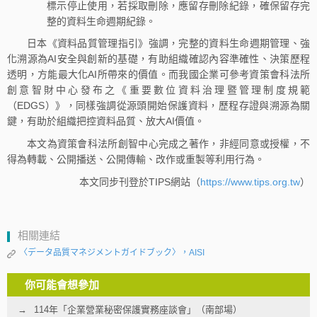
標示停止使用，若採取刪除，應留存刪除紀錄，確保留存完
整的資料生命週期紀錄。
日本《資料品質管理指引》強調，完整的資料生命週期管理、強
化溯源為AI安全與創新的基礎，有助組織確認內容準確性、決策歷程
透明，方能最大化AI所帶來的價值。而我國企業可參考資策會科法所
創意智財中心發布之《重要數位資料治理暨管理制度規範
（EDGS）》，同樣強調從源頭開始保護資料，歷程存證與溯源為關
鍵，有助於組織把控資料品質、放大AI價值。
本文為資策會科法所創智中心完成之著作，非經同意或授權，不
得為轉載、公開播送、公開傳輸、改作或重製等利用行為。
本文同步刊登於TIPS網站（
https://www.tips.org.tw
）
相關連結
〈データ品質マネジメントガイドブック〉，AISI
你可能會想參加
114年「企業營業秘密保護實務座談會」（南部場）