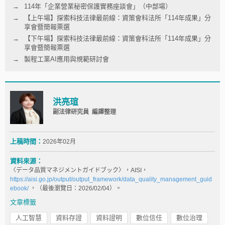
114年「企業營業秘密保護實務座談會」（中部場）
【上午場】探索科技法律最前線：資策會科法所「114年成果」分
享會暨簡報票選
【下午場】探索科技法律最前線：資策會科法所「114年成果」分
享會暨簡報票選
製程工業AI應用與規範研討會
洪亮瑄
副法律研究員 編譯整理
上稿時間：
2026年02月
資料來源：
〈データ品質マネジメントガイドブック〉，AISI，
https://aisi.go.jp/output/output_framework/data_quality_management_guid
ebook/
，（最後瀏覽日：2026/02/04）。
文章標籤
人工智慧
資料存證
資料證明
數位信任
數位治理