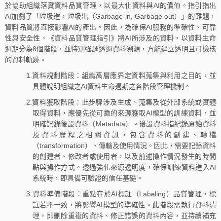
於協助組織落實資料品質管理，以最大化資料與AI的價值。指引指出
AI加劇了「垃圾進，垃圾出（Garbage in, Garbage out）」的難題，
資料品質將直接影響AI的產出。因此，為確保AI服務的準確性、可靠
性與安全性，《資料品質管理指引》將AI所涉及的資料，以資料生命
週期分為8個階段，並特別強調透過資料溯源，方能建立透明且可檢核
的資料軌跡。
1.資料規劃階段：組織高層應界定資料蒐集與利用之目的，並
具體說明組織之AI資料生命週期之各階段管理機制。
2.資料獲取階段：此步驟涉及生成、蒐集及從外部系統或實體
取得資料，應優先從可靠的來源獲取AI模型的訓練資料，並
明確記錄後設資料（Metadata）。後設資料指紀錄原始資料
及資料歷程之相關資訊，包含資料的創建、轉檔
（transformation）、傳輸及使用情況。因此，需要記錄資料
的創建者、修改者或使用者，以及前述操作情況發生的時間
點與操作方式。透過強化來源透明度，確保訓練資料進入AI
系統時，即具備可驗證的信任基礎。
3.資料準備階段：重點在於AI標註（Labeling）品質管理，標
註若不一致，將影響AI模型的準確性。此階段需執行資料清
理，即刪除重複的資料、修正錯誤的資料內容，並持續補充