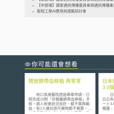
【中部場】國家通訊傳播委員會與通訊傳播產
製程工業AI應用與規範研討會
你可能還會想看
開放臍帶血移植 再等等
日本
3.
2.
林口長庚醫院透過專案申請，已
日本經
重要
經完成10例「非親屬臍帶血移植」手
日公布
術，病人術後狀況良好，都不需再輸
ート3
血，有2人連抗排斥藥物都不需要。目
揭露、
前學界草擬的「臍帶血移植草案」已
ための