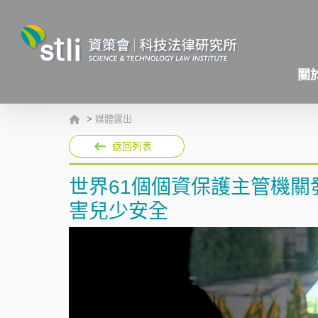
關
>
媒體露出
返回列表
世界61個個資保護主管機關
害兒少安全