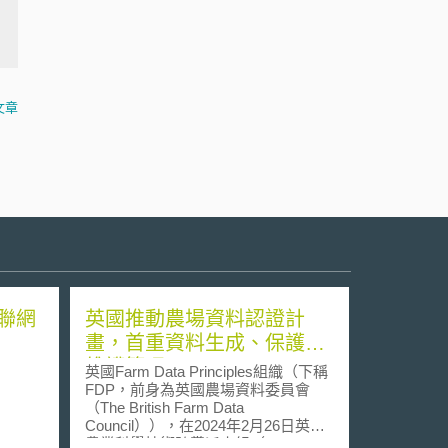
文章
聯網
英國推動農場資料認證計
畫，首重資料生成、保護與
維護管理
英國Farm Data Principles組織（下稱
FDP，前身為英國農場資料委員會
（The British Farm Data
Council）），在2024年2月26日英國
農業科學技術跨黨派小組（All Party