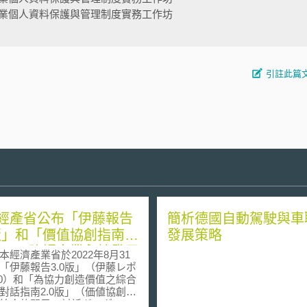
業個人資料保護與管理制度實務工作坊
引註此篇
經產省公布「伊藤報告
簡析德國自動駕駛與車
0版」和「價值協創指南
發展策略
0版」，強調企業永續發展
濟產業省於2022年8月31
性
「伊藤報告3.0版」（伊藤レポ
.0）和「為協力創造價值之綜合
對話指南2.0版」（価値協創の
統合的開示・対話ガイダンス