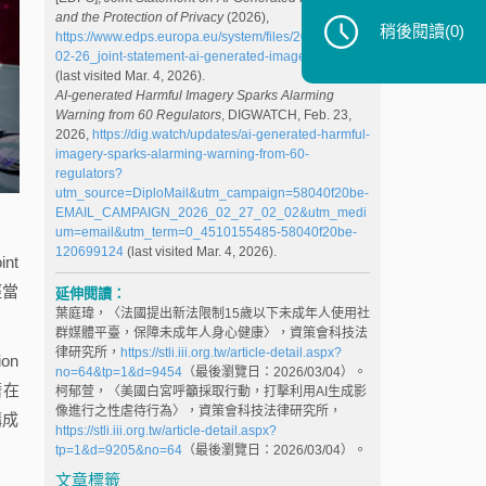
and the Protection of Privacy
(2026),
稍後閱讀
(0)
https://www.edps.europa.eu/system/files/2026-02/23-
02-26_joint-statement-ai-generated-imagery_en.pdf
(last visited Mar. 4, 2026).
AI-generated Harmful Imagery Sparks Alarming
Warning from 60 Regulators
, DIGWATCH, Feb. 23,
2026,
https://dig.watch/updates/ai-generated-harmful-
imagery-sparks-alarming-warning-from-60-
regulators?
utm_source=DiploMail&utm_campaign=58040f20be-
EMAIL_CAMPAIGN_2026_02_27_02_02&utm_medi
um=email&utm_term=0_4510155485-58040f20be-
120699124
(last visited Mar. 4, 2026).
nt
經當
延伸閱讀：
葉庭瑋，〈法國提出新法限制15歲以下未成年人使用社
群媒體平臺，保障未成年人身心健康〉，資策會科技法
律研究所，
https://stli.iii.org.tw/article-detail.aspx?
on
no=64&tp=1&d=9454
（最後瀏覽日：2026/03/04）。
潛在
柯郁萱，〈美國白宮呼籲採取行動，打擊利用AI生成影
像進行之性虐待行為〉，資策會科技法律研究所，
構成
https://stli.iii.org.tw/article-detail.aspx?
tp=1&d=9205&no=64
（最後瀏覽日：2026/03/04）。
文章標籤