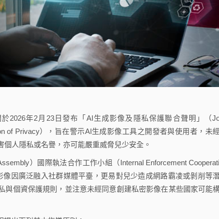
026年2月23日發布「AI生成影像及隱私保護聯合聲明」（Joi
the Protection of Privacy），旨在警示AI生成影像工具之開發者與使用者，未
害個人隱私或名譽，亦可能嚴重威脅兒少安全。
mbly）國際執法合作工作小組（Internal Enforcement Cooperati
AI生成影像因廣泛融入社群媒體平臺，更易對兒少造成網路霸凌或剝削等
隱私與個資保護規則，並注意未經同意創建私密影像在某些國家可能