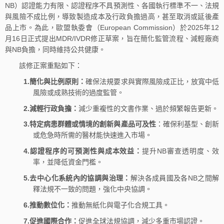
NB）認證能力有限、認證程序不具預測性、各國執行標準不一、法規
與風險不成比例，導致製造成本及行政負擔過高，甚至取消或延後產
品上市。為此，歐盟執委會（European Commission）於2025年12
月16日正式提出MDR/IVDR修正草案，旨在簡化監管流程、減輕廠商
與NB負擔，同時維持公共健康。
該修正案重點如下：
1.簡化與比例原則：
確保法規要求與實際風險成正比，放寬中低
風險或成熟技術的過度監管。
2.減輕行政負擔：
減少重複性的文書作業、過於頻繁報告更新。
3.特定病患群體或情境的創新與產品可及性
：確保利基型、創新
或危急時所需的醫材能快速進入市場。
4.認證程序的可預測性與成本效益：
提升NB審查透明度、效
率，並降低資金門檻。
5.去中心化系統內的協調與治理：
解決各成員國及各NB之間解
釋法規不一致的問題，強化中央協調。
6.推動數位化：
推動無紙化與電子化合規工具。
7.促進國際合作：
促進全球法規協調，減少多重市場認證。