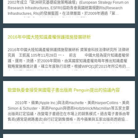
2002年成立「歐洲研究基礎設施策略論壇」(European Strategy Forum on
Research Infrastructures, ESFRI)協助各會員國統籌規劃RIs(Research
Infrastructures, RIs)的發展藍圖。在法律層面，於2009年通過「第
723/2009號歐盟研究基礎設施聯盟法律架構規則」(COUNCIL
REGULATION (EU) No 723/2009 of 25 June 2009 on the Community
legal framework for European Research Infrastructure Consortium
(ERIC)，使各歐盟會員國、夥伴國家、非夥伴國家之第三國家或跨政府國際
2016年中國大陸知識產權保護措施發展研析
組織等對於分散的RIs整合起來後，可向歐盟執委會提出申請，依該號規則
取得法律人格，成立「歐盟研究基礎設施聯盟」(European Research
2016年中國大陸知識產權保護措施發展研析 資策會科技法律研究所 法律研
Infrastructure Consortium, ERIC)，且可為權利得喪變更之主體，更可與他
究員 王凱嵐 105年11月28日 一、 前言 中國大陸為提升知識產權保
方簽訂契約或成為訴訟當事人，使其具有自我經營管理之能力。 截至
護、運用、流通，於2009年開始，由其國家知識產權局每年推出知識產權
目前為止(2015年9月)，歐盟的RIs正式成立11個ERIC，並且透過國際間合
戰略實施推進計畫，確立年度執行目標。根據WIPO[1]於2015年所公布的年
作將RIs做更有效率之使用。國際上近年來創新研發競爭激烈，歐盟執委會
度《世界智慧財產權指標》報告，內容中提到中國大陸在專利、商標、工業
為了持續推動建置世界級歐洲研究區域(European Research Area, ERA)，
品外觀設計等智慧財產權領域的申請量均位居世界第一。顯示中國大陸在知
無論在資金面、政策面及法律層面均有積極作為，在強化歐盟RIs同時促進
識產權上之發展，不僅制度與環境不斷成長進步，其知識產權[2]之國際地位
國際科技研發合作，俾使歐盟於研發創新的領域保持世界領導之地位，歐盟
亦快速提升。 中國大陸2016年的知識產權推進計畫[3]持續在「嚴格保護知
歐盟執委會接受英國電子書出版商 Penguin提出的協議內容
未來仍會持續推動各個重要研發領域的ERIC，ERIC對於整合歐盟各國重大
識產權」、「加強知識產權創造運用」、「深化知識產權領域改革」、「加
RIs負有重要使命。
大知識產權對外合作交流」、「確實知識產權發展基礎」及「加強組織實施
2010年，蘋果(Apple Inc.)與法商Hachette、美商HarperCollins、美商
和保障」六大面向提出政策措施。其中許多政策措施皆與保護知識產權有
Simon & Schuster、英商Penguin與德商Holtzbrinck/Macmillan等五家主要
關，顯見中國大陸認為創造友善環境及建立保障機制為其發展知識產權並提
出版商訂定協議，改變電子書過往在市場上的銷售模式。過去電子書係由零
高產值的重要基盤，因此本文擬就其中有關知識產權保護之措施進行重點說
售商(通常是網路書店)自行訂定銷售價格，而今蘋果與五家出版商透過協
明。 二、 知識產權保護政策重點 1. 提高侵權法定賠償 由於知識產
議，改由出版商決定電子書在網路書店的銷售價。 歐盟執委會於2011
權侵權案件中，權利被侵害之一方舉證困難，且過去案例賠償金額偏低，無
年3月對此展開反競爭(anti-competition)調查，認為這五家書商聯合蘋果公
法有效嚇阻侵權行為之發生，故在知識產權保護法治化上，加強侵權行為懲
司限制零售書商定價的行為有違反競爭法之虞。根據歐盟運作條約(Treaty