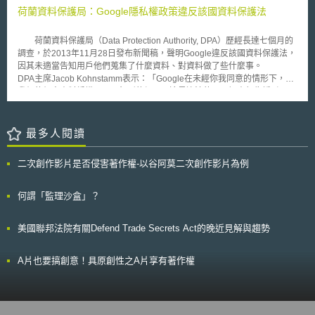
治力度被中國大陸視為必要手段。除加大侵權人之侵權行為懲治力度，提高
on the Functioning of the European Union, TFEU))第101條規定，事業間
荷蘭資料保護局：Google隱私權政策違反該國資料保護法
侵權法定賠償上限外，並針對情節嚴重的惡意侵權行為實施懲罰性賠償。
協議與一致性行為足以影響歐體會員國間交易，且以妨礙、限制或扭曲歐體
過去中國大陸之專利、商標訴訟案件，權利人獲得之賠償金額整體偏
共同市場競爭為效果或目的者，與共同市場不相容，應予禁止。 2012
低，因此間接助長違法之侵權行為。因此，早在2013年已先將商標侵權的
荷蘭資料保護局（Data Protection Authority, DPA）歷經長達七個月的
年9月，除Penguin外，其中四家出版商皆提出和解方案，承諾將終止與蘋
法定賠償額由50萬元提高到300萬元，使法院在審判上有更大的裁量空間，
調查，於2013年11月28日發布新聞稿，聲明Google違反該國資料保護法，
果簽訂的代理協議，不再干涉電子書零售商調整電子書零售價格，此外，並
較能達到嚇阻侵權之效果，故「提高法定賠償上限」將成為中國大陸相關知
因其未適當告知用戶他們蒐集了什麼資料、對資料做了些什麼事。
同意未來五年內排除「最惠國(Most-Favoured-Nation, MFN)」條款的適
識產權立法之趨勢。 2. 強化職務發明權益保護 為加強知識產權保
DPA主席Jacob Kohnstamm表示：「Google在未經你我同意的情形下，對
用，該條款規定出版商與其他電子書銷售商如亞馬遜的訂價不得低於與蘋果
護，營造良好市場環境，現行中國大陸「專利法」、「著作權法」已建立職
我們的個人資料編織了一張無形的網，而這是違法的。」調查報告援引了
的訂價。排除最惠國條款的適用意味著，未來出版商和零售商協議的電子書
務發明之基本制度，惟在實踐上仍存有問題(如:時常發生申請案發明人為公
Google執行長Eric Schmidt在2010年一場訪談中所說的話：「你不用鍵入
價格將能低於蘋果訂價。 英商Penguin日前與歐盟執委會達成協議，決
司代表人)[4]。因此，中國大陸國家知識產權局(SIPO)於2014年3月提出
任何字，我們知道你正在什麼地方、去過什麼地方，甚至或多或少知道你在
定終止與蘋果公司關於電子書定價的契約，其承諾條件如下： 一、Penguin
「職務發明草案」[5](送審稿)，內容對於發明創新的勞動者與資方間，於產
想些什麼。」。 調查顯示Google為了展示個人化的廣告及提供個人化
最多人閱讀
公司將終止和零售書商間的代理契約。 二、未來兩年內零售書商可自訂電
出過程中所可能發生的法律議題及關係，以法律加以規範。 草案基於
的服務，而將不同服務取得的個人資料加以合併，如搜尋記錄、所在位置及
子書價格與折扣，包含Penguin公司出版的書籍。 三、Penguin公司和零售
權利義務平衡及約定優先原則，勞資雙方得事先對於職務發明的報酬與權利
觀看過的影片等。然而，從用戶的觀點來看，這些服務係基於全然不同的目
書商的契約也將適用禁止價格最惠國條款，期限5年。 歐盟執委會接受
二次創作影片是否侵害著作權-以谷阿莫二次創作影片為例
歸屬等相關細節討論約定，而在當發生無法解決的狀況時(例如無契約約定
的，而Google亦未事先提供用戶同意或拒絕的選項。依照荷蘭資料保護法
Penguin公司所提出之承諾，並認為此舉將有助於恢復市場的有利競爭環
或協議)，始引用本職務發明條例之規定。草案規定公司若選擇透過技術祕
的規定，Google合併個人資料前，應經當事人明示同意，而該同意無法藉
境。本案終能落幕。
密保護時，發明人可以請求補償；若是申請知識產權，發明人可以請求獎勵
由概括（隱私）服務條款取得。針對DPA的聲明，Google回應他們已經提
何謂「監理沙盒」？
和報酬。在權利申請過程中，若公司放棄，則應先事先通知發明人，發明人
供用戶詳細資訊，完全符合荷蘭法律。 DPA表示將通知Google出席聽
可以與公司協商，並以發明人自身名義取得申請權或是其他權利。 關
證會，就調查結果進行討論，並決定是否對Google採取強制措施。但是，
美國聯邦法院有關Defend Trade Secrets Act的晚近見解與趨勢
於最低保障原則，為避免資方不與勞方協議職務發明的歸屬約定狀況發生，
從Google的回應看來，他們不太可能在聽證過後改變心意。以先前Google
草案中也明確訂定了最低的保障門檻，給予職務發明員工基本主張權利，讓
街景車透過Wi-fi無線網路蒐集資料的案例為鑑，Google（市值達3500億美
資方不得忽視發明人在職務發明中的權利。當雙方未約定相關獎勵與報酬
元）若繼續拒絕遵循，將有可能面臨高達1佰萬歐元的罰鍰。
A片也要搞創意！具原創性之A片享有著作權
時，草案中規定以「月平均工資」為最低的計算標準，同時制訂四種報酬的
計算方式，以供勞資雙方在爭議產生時，可以作為依循的準則。 3. 提升訴
訟審判精準度 過去司法判決常有標準不一之疑慮，造成專利判決之不
確定性，因此在2016年計畫中要求地方知識產權法院總結審判實踐經驗，