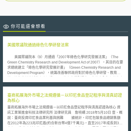
你可能還會想看
美國眾議院通過綠色化學研發法案
美國眾議院本（9）月通過「2007年綠色化學研究發展法案」（The
Green Chemistry Research and Development Act of 2007），其目的在要
求總統建立「綠色化學研究發展計畫」（Green Chemistry Research and
Development Program），統籌改善聯邦政府對於綠色化學研發、教育宣
導及技術移轉等活動之資源投入，而綠色化學則是指那些依安全與有效生產
程序製造高品質產品時、能減少使用或產生毒性化學物質之化學產品或製程
技術。美國化學協會（American Chemical Society）讚許眾議院通過本法
案是睿智的舉動，表示發展綠色化學最能證明經濟和環境得同時併進，發展
臺商拓展海外市場之法規遵循－以印尼食品登記程序與清真認證
綠色企業實務，改善藥學加工及本土營建產業以迎刃氣候變遷及能源危機等
為核心
挑戰。 本法案並要求自明（2008）年起，編列經費由以下政府單位合
臺商拓展海外市場之法規遵循－以印尼食品登記程序與清真認證為核心 資
作執行本計畫，即國家科學基金（National Science Foundation）、國家標
訊工業策進會科技法律研究所 法律研究員 詹喨嵎 2018年5月10日 壹、概
準技術研究院（National Institute of Standards and Technology）、能源局
說：臺商投資印尼食品業利基與困難 據統計，印尼包裝食品總銷售額
（Department of Energy）及環保署（Environmental Protection
在2012年為223兆印尼盾(約合新台幣4億7千萬元)，直至2017年成長到390
Agency）。參議院在過去兩屆都通過類似的法案，尚等待參議院支持通過
兆印尼盾(約合新台幣8億3千萬元) [1]。食品作為印尼民眾最主要的消費類
相同法案，以獲得生效。 為減低對石化原料的依賴、發展生物經濟，