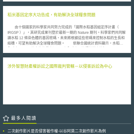
別，約占一般家庭收入的53%，而快速即食的加工食品更占家庭收入的11%
美國政府積極投入促進綠色科技、生質科技之研發活動，例如從農林廢棄物
[2]，顯見印尼食品市場所具有之龐大商機。此外，華裔印尼人雖僅占印尼總
或副產品或其他來源開發再生性原物料供綠色化學使用。此外，美國政府亦
人口數之3%至4%，約700萬人上下，但仍是華人數量最多之非華語國家，
稻米基因定序大功告成，有助解決全球糧食問題
資助建立了生質（biomass）能源及產品的網路圖書館（BioWeb）；
且華人控制大部分印尼經濟，屬具有高消費能力之族群 [3]。近年來伴隨現
BioWeb所收錄的生質科技資訊、文獻，許多都是來自大學或國家實驗室著
代化通路如量販店、超級市場及購物中心逐漸普及，部分我國餐飲連鎖品牌
名研究人員，都會先經各領域專家進行嚴格的同儕審查（peer-review），
由十個國家的科學家共同努力完成的「國際水稻基因組定序計畫（
如鼎泰豐、日出茶太，亦成功將具我國特色之餐點或飲品拓展至印尼市場，
再開給所有公眾瀏覽；BioWeb將會持續蒐羅各種基礎及應用科學知識，並
IRGSP ）」，其研究成果刊登於最新一期的 Nature 期刊。科學家們共同解
增加印尼當地對於我國食品的認識與接受度 [4]。故印尼食品業對於我國廠
擴充各種經濟及政策相關資訊。BioWeb的理想目標，是擴大規模成為最大
讀水稻 12 條染色體的基因密碼，未來將根據這些密碼來控制水稻的生長和
商而言，可說是極具利基之投資產業。 然而，我國廠商投資印尼食品
最有價值的生質燃料、能源及產品公共資料庫。
結穗，可望有助解決全球糧食問題。 依聯合國統計資料顯示，水稻是
業所會面臨的第一個困難，即是印尼食品進口、食品安全及相關認證的法規
全球人口 20% 的食物能量來源，而在全球人口持續擴增之情況下， 2025
遵循問題。由於印尼對於本土產業的保護主義，包裝食品若未依法取得相關
年必須提高 30% 的水稻產量，才能擁有足夠糧食。 自1998 年起，本
註冊號碼或進口准證，將無法進入印尼市場；另外基於宗教族群分布的特殊
計畫即在日本主導之下，與中華民國、韓國、英國、加拿大、美國、巴西、
性，印尼具有龐大的穆斯林人口，故為了符合伊斯蘭教義的生活需求，亦有
印度、法國與中國等國之定序實驗室進行分工、共享，定序後的 DNA 序列
涉外智慧財產權訴訟之國際裁判管轄－以侵害訴訟為中心
相關認證制度。本文以下將從印尼相關主管機關出發，分別介紹印尼食品進
將放在公開序列資料庫，供研究人員使用；而本計畫已在 2002 年底完成草
口販售最重要的食品登記程序（BPOM認證），以及拓展穆斯林國家市場所
圖，並陸續完成彌補空隙與基因註解工作。本計畫之成果於近幾年來，已陸
必須的清真認證制度。 貳、印尼食品登記程序 一、印尼食品藥物管理局
續協助辨識數個影響重要農藝性狀的基因，例如，影響植物生長勢、提高水
(BPOM)簡介 印尼食品藥物管理局(Badan Pengawas Obat dan
稻產量的基因、改變水稻光週期、使優良栽培種得以擴展種植面積的基因、
Makanan, BPOM，下稱印尼食藥局)，其地位如同我國衛生福利部食品藥物
控制植株高度的基因等。 水稻基因組定序工作之完成宣告後基因組時代
管理署。依照印尼政府於2017年第80號總統令第2條之規定，作為職掌監督
的正式來臨，而完成此一世紀任務之際，善用相關經驗與新知，以投入水稻
食藥之中央主管機關，印尼食藥局主要負責制定食品藥物之管理政策，亦對
的深入研究工作，將能台灣水稻及其他作物的遺傳育種研究提供實際幫助。
於食品藥物及相關有害物質的測試技術進行研究與指導[5]。 其管理食
品藥物之客體包含：藥物、原料藥、成癮物質、傳統草藥、化妝品以及包裝
加工食品[6]。若為家畜肉品、家禽、乳製品等未經加工、包裝之原料，則以
最多人閱讀
農業部(Ministry of Agriculture)作為主管機關，並經不同之規範程序進口
[7]。 二、食品登記程序簡介 (一) 法源與效力 印尼政府於2012年公布法
二次創作影片是否侵害著作權-以谷阿莫二次創作影片為例
律第18號之《食品法》，作為食品之一般性規範，食品法主要提供下述各食