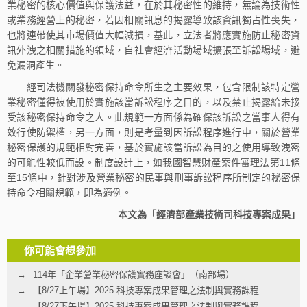
業秘密的核心價值與保護法益，在於其秘密性的維持，無論為技術性
或業務經營上的秘密，若因相關訊息的揭露導致該資訊獨占性喪失，
也將連帶使其市場價值大幅減損，基此，立法者將應實施防止秘密資
訊外洩之相關措施的領域，自社會經濟活動場域擴張至訴訟場域，避
免漏洞產生。
經司法機關發秘密保持命令所生之主要效果，包含限制該特定營
業秘密僅得被使用於實施該當訴訟程序之目的，以及禁止揭露給未接
受該秘密保持命令之人。此規範一方面係為確保該訴訟之當事人得有
效行使防禦權，另一方面，則是考量到因訴訟程序進行中，關於營業
秘密保護的規範相對完善，基於實施該當訴訟為目的之使用導致洩密
的可能性較低而設。制度設計上，如我國智慧財產案件審理法第11條
至15條中，針對涉及營業秘密的民事與刑事訴訟程序所制定的秘密保
持命令相關規範，即為適例。
本文為「經濟部產業技術司科技專案成果」
你可能會想參加
114年「企業營業秘密保護實務座談會」（南部場）
【8/27上午場】2025 科技專案成果管理之法制與實務課程
【8/27下午場】2025 科技專案成果管理之法制與實務課程