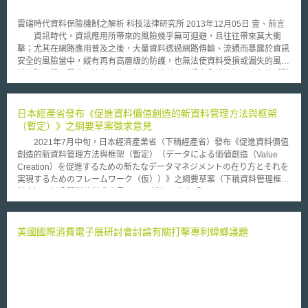
2010年百大企業增加了超過400,000工作機會，較前年提高3%，增加的比
率高於同一期間的標準普爾(S&P)500企業的幅度。Brown表示：「全球百
雲端時代資料保險機制之解析 科技法律研究所 2013年12月05日 壹、前言
大創新組織創造的工作機會代表了創新為經濟成長具意義影響的指標」。除
資訊時代，資訊應用所帶來的風險幾乎無可迴避，且往往帶來莫大衝
此之外，2011百大創新組織的市場價值加權平均收益較前一年度增加
擊；尤其在網路應用普及之後，大量資料透過網路傳輸、流通而暴露於資訊
12.9%，而標準普爾500企業市場價值加權平均收益僅增加7.2%。 排
安全的風險當中，縱有再有高層級的防護，也無法使資料受損或漏失的風險
名企業依地域分佈，其中40%來自為美國，31%為亞洲，29%為歐洲，亞
機率降至零，因此有論者以為，對於無法藉由資訊安全措施加以避免的「殘
洲主要為日本和南韓，前者占27%，後者占4%。歐洲主要區分為法國
餘風險」（Residual Risk），應由「保險機制」予以移轉。本研究特探討
(11%)，德國(4%)，荷蘭(4%)，列支敦斯登侯國(1%)，瑞典(6%)及瑞士
本議題，以呼應目前日益進展的保險產品發展趨勢。 此類的保險機
(3%)。法國為歐洲創新領導國。儘管大陸於專利申請數量佔領優先，但缺乏
制，一般稱為資料保險，專門填補網路應用所造成的風險，諸如網路安全
日本經產省發布《促進資料價值創造的新資料管理方法與框架
全球影響力及專利獲證比率之重要因素，故未進入前百大名單。
（Network security）之欠缺所造成的損失，或者隱私（Privacy）被害所造
（暫定）》之綱要草案徵求意見
Thomson Reuters排名的方法，主要是以四大衡量基準：專利獲證比率
成的損失。依據產業觀察者意見，此類保險產品的市場正有逐漸擴張的趨
(patent approval success rate)，專利組合對於全球的影響(global reach of
2021年7月中旬，日本經濟產業省（下稱經產省）發布《促進資料價值
勢，尤其是對於健康照護服務（Health care）以及中小型的業者而言，此
patent portfolio)，對文獻引用的專利影響(patent influence in literature
創造的新資料管理方法與框架（暫定）（データによる価値創造（Value
類保險對於風險管理服務可以發揮長足的作用，其能夠填補資料被害的通知
citation)及專利總數量(overall patent volume)，選出前百大名單，如：
Creation）を促進するための新たなデータマネジメントの在り方とそれを
成本、信用監控以及加強資料防護的成本[1]。 本文以雲端運算應用的
Apple,Microsoft,Intel,LG和Motorola，全文內容可參考
実現するためのフレームワーク（仮））》之綱要草案（下稱資料管理框架
興起為背景，觀察相應保險機制的演進及發展；以及其對於產業發展而言，
http://www.top100innovators.com/。
草案），並公開對外徵求意見。 近年日本在「Society5.0」及
為何被視為不可或缺的配套機制，進一步檢視我國推動資料保險的可行性與
「Connected Industries」未來願景下，人、機器與科技的跨界連接，將創
條件。 貳、資料保險機制的發展 一、資料保險的種類 用來填補資料受
造出全新附加價值的產業社會，然而達成此願景的前提在於資料本身須為正
害之損害的保險，一般被稱為「資料保險」，尚可見以「網路保險」或「隱
確，正確資料的自由交換，方能用於創造新資料以提供附加價值，因此正確
美國國際消費電子展研討會討論有關打擊專利蟑螂議題
私保險」稱之。與其直接定義何謂「資料保險」，不如分析此保險的涵蓋範
的資料可說是確保網路空間連結具有可信性的錨點。為此，經產省提出資料
圍。此類保險早在十幾年前出現，當時其保險範圍，是填補資料被害所引發
管理框架草案，透過資料管理、識別資料在其生命週期中可能發生的風險，
的損害賠償責任[2]。 財產保險可分成兩大類型，一類是一般的財產損
以確保資料在各實體間流動的安全性，從而確保其可信性。 該框架將
害，即保險事故發生導致被保險人的財產減損或喪失，承保此類財產損失之
資料管理定義為「基於資料的生命週期，管理各場域中資料屬性因各種事件
保險，即英美法系所稱之「第一方保險」（First-party coverage）。另一類
而變化的過程」，由「事件（資料的產生／取得、加工／利用、轉移／提
則是責任保險，即保險事故發生導致被保險人應負擔法律上責任或契約上損
供、儲存和處置）」、「場域（例如：各國家／地區法規、組織內規、組織