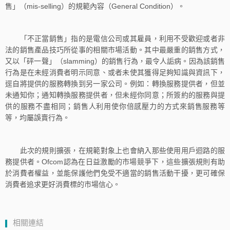
售」（mis-selling）的規範內容（General Condition）。
「不正當銷售」指的是電信公司或其雇員，利用不受歡迎或者非
法的銷售產品技巧所從事的相關市場活動。其中最嚴重的銷售方式，
又以「砰一聲」（slamming）的銷售行為，最令人詬病。因為該銷售
行為是在未經消費者明示同意、或者未使其獲得足夠知識與資訊下，
逕自將提供的服務轉換到另一家公司。例如：轉換服務提供者，但並
未通知你；通知轉換服務提供者，但未經你同意；所簽約的服務與提
供的服務不盡相同；銷售人利用使你倍感壓力的方式來銷售服務等
等，均屬誤賣行為。
此次的規則擴張，在規範對象上也會納入那些使用用戶迴路的服
務提供者。Ofcom認為在日益激勵的市場競爭下，這些擴張規則有助
於消費者權益，並能保護他們免受不適當的銷售活動干擾，更可確保
消費者追求更好消費標的市場信心。
相關連結