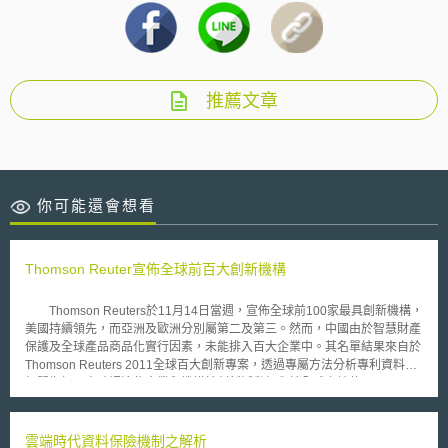
推薦文章
你可能還會想看
Thomson Reuter宣佈全球前百大創新機構
Thomson Reuters於11月14日當週，宣佈全球前100家最具創新機構，
美國持續領先，而亞洲及歐洲分別屬第二及第三。然而，中國由於智慧財產
保護及全球產品商品化實行因素，未能排入百大企業中。其名單結果來自於
Thomson Reuters 2011全球百大創新專案，透過專屬方法分析專利資料及
相關指標，來確認這些企業和機構於創新活動領先於全球之地位。
Thomson Reuters智慧財產解決方案事業部總裁David Brown表示：「創新
使企業和國家成長繁榮，主要是為了追求克服經濟的衰退並達到競爭優
勢」。 2011全球百大最具創新企業的市場資料，與2009年比較顯示，
雲端時代資料保險機制之解析