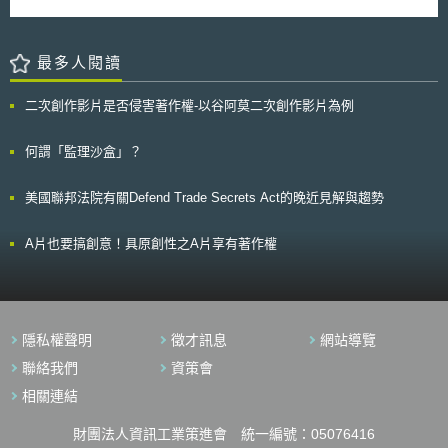
害賠償責任，承保因被保險人應負擔責任之財產損失，即所稱之「第三方保
間的契約）」和「屬性」（例如：類別、揭露範圍、使用目的、資料控制者
險」（Third-party coverage）。 在資料應用環境中，因資料受害導致
和資料權利人）三要素組成的模組。經產省期望未來能透過三要素明確資料
損害大抵可依上述區分。當遭遇網路犯罪的損害、毀壞（Destroys）或是剝
的實際情況，讓利害關係人全體在對實際情況有共同理解的基礎上，能個別
奪被保險人對於資料的使用權限，則屬於第一方財產損失。另一方面，當被
最多人閱讀
確保適當的資料管理，達成確保資料正確之目的。 「本文同步刊登於TIPS
保險人所保護、監管（Custody）或控制的第三人資料或資訊，遭遇網路犯
網站（https://www.tips.org.tw ）」
罪損害、毀壞或竊取時，將使被保險人必須承受對第三方負擔損害賠償責
二次創作影片是否侵害著作權-以谷阿莫二次創作影片為例
任、並支付相關費用，此屬於第三方財產損失，例如入侵資訊系統而竊取信
用卡資訊、受保護的個人資料、及銀行的帳戶號碼，又如妨礙有合法權限的
第三人近用系統，以及違反法規所要求而未向第三人通知資料侵害等…[3]。
何謂「監理沙盒」？
二、資料受害所致損害是否得請求保險賠償過往有很大爭議 傳統的財
產保險，由於未指明承保因資料被害所致損失，往往會在被保險人因資料被
美國聯邦法院有關Defend Trade Secrets Act的晚近見解與趨勢
害導致財產損失而請求保險賠償時，發生很大的爭議。主要的原因是，傳統
的財產保險其設計原則，是以被保險人對於有形財產的「保險利益」作為
「保險標的」，並以有形財產受損來估算保險損害，並未考量到資料等無形
A片也要搞創意！具原創性之A片享有著作權
財產。因此，起因於資料或類似形態的程式、軟體之缺損所致的損害，是否
可能在傳統財產的保險範圍內，頗有疑義，且司法實務上的意見相當分歧，
茲整理如下。 （一）有利於被保險人的實務見解 在America
Guarantee & Liability Insurance Co. v. Ingram-Micro[4].中，Ingram-Micro
因幾分鐘的電力中斷，導致電腦資產與資料的喪失而嚴重影響正常的業務運
隱私權聲明
徵才訊息
網站導覽
作，遂依業務中斷保險(Business-interruption insurance）請求保險賠償，
但遭受保險公司拒絕，保險公司提起訴訟並宣稱承保範圍未包含電腦與其他
聯絡我們
資策會
資產。地方法院認為，被保險人客製軟體程式的喪失，構成「具體損害」，
相關連結
具體損害不限於電腦迴路的被有形損毀或傷害，也會包含無法近用（Loss
of access）、無法使用（Loss of use）以及功能喪失。 另一案
Lambrecht & Associates, Inc. v. State Farm Lloyds[5]，保險公司認為電腦
財團法人資訊工業策進會 統一編號：05076416