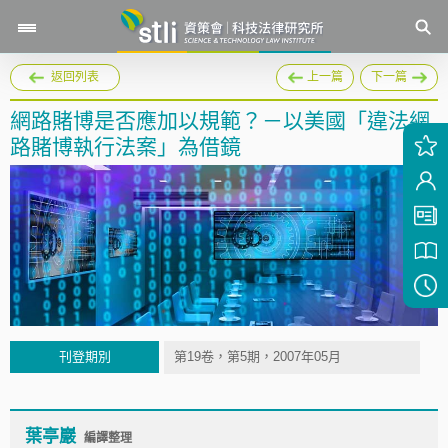
返回列表
上一篇
下一篇
網路賭博是否應加以規範？－以美國「違法網
路賭博執行法案」為借鏡
刊登期別
第19卷，第5期，2007年05月
葉亭巖
編譯整理