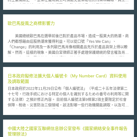
職時，企業應採取離職面談與提醒，以防止離職員工洩露營業機密。以下針
對員工入職、員工離職兩個情形，整理建議企業應採取之對策。 員工
入職時，為避免新員工帶來任何營業秘密的污染，企業應教育新進員工保護
前雇主營業秘密的重要性、如何將營業秘密從know-how區分出來，或是要
歐巴馬旋風之商標影響力
求員工證明他們不會透露與持有前雇主的機密資訊或任何非公開資訊。然
而，為保護企業的營業秘密不被員工竊取，最直接的方法是使用契約中的保
美國總統歐巴馬在選舉前後已對於產品市場，造成一股莫大的熱潮，商
密協議、競業禁止條款進行約束，作為保護企業的證據。 離職面談是
人們都想藉由這股熱潮來獲得利益。可以從口號「Yes We Can」、
防止離職員工向未來雇主揭露企業營業秘密的有效方法。在離職面談時，企
「Change」的利用及一系列歐巴馬肖像相關產品充斥於產品貨架上得以瞭
業應提供員工入職時所簽訂的保密協議條款與相關任職期間的協議約定，並
解。然而，這樣的現象，美國白宮律師正著手處理保護總統的發言權及肖像
要求離職員工簽屬確認書證明已被告知應遵守的營業秘密內容範圍及其所負
權，且在不損民眾熱情之下制定規範以進行管理。 在美國總統大選期
義務，同時企業應記錄離職面談過程的內容。若知悉離職員工未來任職公
間，已有數家美國企業向美國專利商標局 (United States Patent and
司，建議以信件通知該公司提醒應尊重彼此的營業秘密。此外，企業在得知
Trademark Office, USPTO)提出新商標申請。1月份即有73件混合歐巴馬名
員工要離職時，應指示IT部門確認員工電腦登錄及下載歷史紀錄是否有洩漏
字為商標之申請案，其中包括填充玩具「Bearak Obama」、
日本政府擬修法擴大個人編號卡（My Number Card）資料使用
營業秘密之可疑活動，例如大量讀取文件、使用非公司的IP登入。員工離職
「ObamaLlama」、棒棒糖「Obama」、「Obama vodka」、啤酒
及調取範圍
後，IT部門應盡快停用該離職員工相關帳號權限，同時考慮資料備份，即使
「Obamanator」、服飾「Obamanation」、鞋子「Obamaniac」以及
沒有檢測到可疑的活動，也建議備份員工的設備使用狀況和帳號log紀錄，
日本政府於2022年11月29日公布「個人編號法」（平成二十五年法律第二
「Broccoli Obama」於冷凍蔬菜，冰淇淋公司Ben Jerry’s ice提出「Yes
以作為日後面臨爭訟時之證據。 本文同步刊登於TIPS網站
十七号，行政手続における特定の個人を識別するための番号の利用等に関
Pecan」，甚至有出版業者提出「Obamaland」之商標申請。在歐洲也是
（https://www.tips.org.tw）
する法律）之預計修正內容。 目前個人編號法第9條第2項主要限定於社會
如此，Benelux Office for Intellectual Property (BOIP) 也有二件申請案，
保障、稅收、災害防治三個領域，該法對哪一些行政機關能調取，以及可調
「Obama」雜誌、音樂及「Obama」花卉種籽。目前已經有些商標申請案
取個人資料的種類均有詳細規定。本次修正案目的為將個人編號的用途擴
被USPTO駁回，如「Obama vs Osama」。 Rise & Ries之董事長Al
大，除了前揭所提三個領域外，將再包括國家資格管理、汽車登記以及外籍
Ries表示：「現在這股歐巴馬風潮是可以理解的，但並不會持續到永遠」。
居民行政程序、國家急難救助金及其他津貼發放等。其次，為擴大個人編號
然而，美國白宮律師依舊可能會針對各個情況作判斷以最好的方式保護總統
用途與增加運用彈性，此次修法重點之一在於擴大該法第4章第19條特定個
中國大陸之國家互聯網信息辦公室發布《國家網絡安全事件報告
的權利，並且尊重人民使用的權力，必竟歐巴馬是大多數人的驕傲。
人編號（My Number）提供限制中，第17款關於其他依據「個人資料保護
管理辦法》