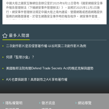
委員會」所訂規則準用事項範圍。未來日本政府可透過「政省令」的修改
中國大陸之國家互聯網信息辦公室於2025年9月11日發布《國家網絡安全事
（基於國會立法授權，而由行政部門所頒訂，具有對外法拘束力，類似我國
件報告管理辦法（下稱網安事件管理辦法）》，並將於2025年11月1日施
法規命令位階），讓政府及相關機關能在有需要時即可蒐集特定個人編號，
行。網安事件管理辦法規定中國大陸之境內建設、營運網路或透過網路提供
以迅速、彈性地對應外在情況。 本案若經國會審議通過後，細節部分還需
服務的網路營運者，於發生網路安全事件時的報告程序。 網安事件管理辦
約時二年修改作業系統，最快預定令和7年（2025年度）施行。其他修正重
法值得注意或供我國參考有二者：一、與委外廠商之契約以其協力報告義
點如：1.將公家機關掌握民眾銀行帳戶資訊和個人編號自動連結，此舉係為
務：該辦法第5條要求網路營運者應當以契約等形式，要求網路安全、系統
改善疫情期間之問題，未來將可使政府發放補助金及急難救助金時更為順
維運服務提供商（含個人）向網路營運者報告監測發現，並協助網路營運者
暢；2.尚未取得個人編號卡仍可申請「資格確認書」參加社會保險或診療；
依辦法報告網路安全事件。簡言之，其透過法律監管網路營運商與委外廠商
最多人閱讀
3.嬰幼兒五歲前「個人編號卡」都不須附上照片等。 唯輿論有批評，在尚未
之間的契約或類似契約，以及報告之協力義務。二、個人資料與網路安全的
經過國會及有識者充分討論前，貿然大幅擴大資料調取、使用範圍，尤其日
關聯性：網安事件管理辦法透過《網絡安全事件分級指南》將網路安全事件
本政府計畫將個人所有銀行帳戶都強制連結個人編號，可能讓政府更容易掌
二次創作影片是否侵害著作權-以谷阿莫二次創作影片為例
分為1.特別重大網路安全事件、2.重大網路安全事件、3.較大網路安全事
握民眾資訊，像是追蹤稅務狀況、打擊逃漏稅等。日本「個人編號法」主管
件、4.一般網路安全事件，四種分級。除關鍵基礎設施的中斷運行以外，前
機關總務省則再三保證個人編號卡晶片不會儲存稅金、年金等個人資料，即
三個事件分級將100萬人、1000萬人、1億人以上公民個人資料丢失或被竊
何謂「監理沙盒」？
使作為醫療或健康用途時，也不會紀錄健檢結果和服用藥物等訊息。雖然仍
取、篡改、假冒，認定為較大網路安全事件以上等級，使大型網路安全事件
有部分待改進處，惟日本以專法規定個人編號卡儲存資料之種類與範圍，並
與個人資料進行連接。換言之，網路安全事件不再僅是資安面的影響，公民
於該法中說明相關管理措施，仍值得我國未來密切關注。
美國聯邦法院有關Defend Trade Secrets Act的晚近見解與趨勢
個人資料完整性等法律概念逐漸進入資安領域，法律專業的投入將可能是網
路安全發展中需審酌的範疇。
A片也要搞創意！具原創性之A片享有著作權
隱私權聲明
徵才訊息
網站導覽