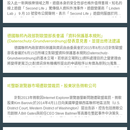
投入此一新興娛樂領域之際，遊戲本身的安全性卻也格外值得重視。知名的
線上遊戲「 Second Life 」驚傳個人資料外洩事件，遊戲營運商「 Linden
Lab 」 9 月 10 號發布公開聲明，表示「 Second Life 」遊戲伺服器於同月
6 日遭到駭客入侵，總計約有 65 萬名玩家的個人資料遭竊。 廣受全球
玩家青睞的多人線上角色扮演遊戲（ Massive Multiplayer Online Role
Playing Game ； MMORPG ）「 Second Life 」採取全然的 3D 介面（
three-dimensional ），遊戲當中所有的虛擬物件，包括角色、道具與各式
德國聯邦內政部對歐盟部長會議「資料保護基本規則」
各樣的配件均由個別玩家設計與創造，玩家可在遊戲中從事虛擬土地及建築
(Datenschutz-Grundverordnung)發表意見書，並提出修法建議
物的買賣並賺取遊戲虛擬貨幣（ Linden Dollars ）；玩家亦可將遊戲中獲取
德國聯邦內政部資料保護與資訊自由委員會於2015年8月15日針對歐盟
的虛擬貨幣於真實社會中進行現金交易。 營運商「 Linden Lab 」表
部長會議於6月15日所確立對歐盟資料保護基本規則(Datenschutz-
示，此次駭客係利用「 Zero-Day Exploit 」技術滲透遊戲伺服器，外洩的個
Grundverordnung)的基本立場，若依該立場則(1)資料處理目的之變更理由
人資料包括了玩家姓名、住址、帳號密碼及其信用卡卡號等。 Linden Lab
將變得更寬泛(2)對資訊保有機構所提出的申請程序以有償為原則(3)蒐集個
除已要求所有的玩家立即更改密碼，並將在遊戲的部落格（ blog ）中提供
人資料應遵循之規範過於簡略等，該委員會提出批評與建議。 該委員
新的安全方案。
會會議認為有必要改進歐盟「資料保護基本規則」，令其更周延，更呼籲對
資料保護基本規則的修正，應循以下重點及原則進行： 1.資訊節約原則應該
堅持 多年來在德國法已確立的資訊節約原則(Datensparsamkeit)和資訊
IE壟斷瀏覽器市場遭歐盟裁罰，股東狀告微軟公司
避免原則(Datenvermeidung)，應予維持。因此資料保護基本規則中，須清
楚詳盡地規定節約原則和資訊避免原則。 2.目的明確性原則的要求不能退縮
針對2013年微軟因Internet Explorer瀏覽器壟斷問題遭歐盟裁罰，微軟
目的明確性原則(der Grundsatz der Zweckbindung)之功能，係為資料
股東Kim Barovic於2014年4月11日向美國華盛頓西區聯邦地區法院（U.S.
處理之透明性和可預見性，該原則亦強化了當事人的資訊自主權，使其得以
District Court, Western District of Washington）提出告訴，控告包括微軟公
信賴個人資料之處理，僅限於所申請之目的內進行。 故若依理事會建
司創辦人Bill Gates與前任CEO Steve Ballmer等高層在整起事件中決策失
議之規範，使資料處理目的之變更，得以更寬泛的理由進行，將背棄歐盟基
誤、處理不當，致使公司承受鉅額罰款，蒙受重大損失，且董事會亦未善盡
本權利憲章中之目的明確性原則。 3.即令個人同意書亦不得拋棄資訊主權
職責，徹查事件發生之原因。 2013年3月，身為歐盟反壟斷監管機構的
資訊自決權，意謂原則上個人可以用同意的方式，決定個人資訊的使用
歐盟執委會（European Commission），以微軟公司自2011年5月至2012