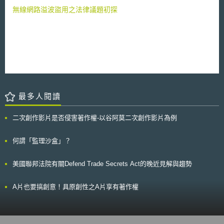
和拋棄。但即使有清楚明確的意思表示，該同意亦僅係保障資訊主權的重要
年7月間發布的Windows 7 Service Pack系統更新，未提供超過1500萬用戶
無線網路溢波盜用之法律議題初探
因素之一。另就同意書而言，若如歐盟部長理事會所建議者，只需清楚明確
除了預設IE瀏覽器以外其他上網程式的選擇，顯然未履行該公司於2009年
即可，則這種方式於保護上是不夠充分的。 4.個人資料建檔必須有效地限制
對歐盟做出的具有法律拘束力的承諾（即確保歐洲地區的消費者有選擇網路
該會議重申，嚴格規範對個人資料的蒐集有其必要性。為個人檔案之整
瀏覽器的自由）為由，對該公司之義務違反處以7億3100萬美元的天價裁
合與充分使用設置嚴格的界限，現有規定太過簡略而遭到批評。 5.有效的資
罰，這也是歐盟執委會首次對違反此項義務的公司開罰。 本起訴訟是
訊保護需要歐盟層級的企業與官署的資料保護專員 對於資訊保護監督
自2013年事件發生以來，首次有股東向微軟公司提告。原告Kim Barovic在
的有效性，在德國已確立之官方與私人企業的資訊保護專員制度係重要之一
訴訟中要求徹查決策錯誤的發生原因並懲處管理階層的相關失職人員。她
環。應致力於歐盟層級公/私機構資訊保護專員制度在整個歐洲的推動。 6.
說，董事會表示：「經調查，無證據顯示有任何現任或前任主管或經理人違
資訊傳輸第三國官署和法院需要更嚴格的監督 近期的隱私醜聞之後，
反受託人義務。」微軟則於11日發布聲明：「Barovic請董事會調查其要
目前亟需對歐洲公民個人資料給予更妥善的保護，以對抗來自第三國的機
求，還對董事會與公司管理階層提告。董事會已經完整地考量過其要求，但
構。此意見書贊同歐盟議會的建議，即以第三國法院的判決和行政機關的決
最多人閱讀
找不到官司成立的根據。」
議，要求對個人資訊的披露，在歐盟之中僅能基於國際公約中機關互助和法
律協助之規定，原則上予以承認與執行。
二次創作影片是否侵害著作權-以谷阿莫二次創作影片為例
何謂「監理沙盒」？
美國聯邦法院有關Defend Trade Secrets Act的晚近見解與趨勢
A片也要搞創意！具原創性之A片享有著作權