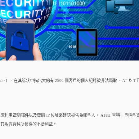
ker
），在其訴狀中指出大約有
2500
個客戶的個人紀錄被非法竊取，
AT
＆
T
必須利用電腦郵件以及電腦
IP
位址來確認被告為哪些人，
AT&T
宣稱一旦這些
還其販賣資料所獲得的不法利益。