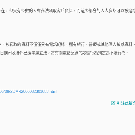
不在，但只有少數的人會非法竊取客戶資料，而這少部分的人大多都可以被追
。被竊取的資料不僅僅只有電話紀錄，還有銀行、醫療或其他個人敏感資料
目前州及聯邦已經考慮立法，將有關電話紀錄的欺騙行為判定為不法行為。
2006/08/23/AR2006082301683.html
引註此篇