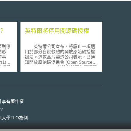
？
英特爾將停用開源碼授權
原則係
英特爾公司宣布，將廢止一項適
情形
用於部分自家軟體的開放原始碼授權
辯事
辦法。這家晶片製造公司表示，已通
(1)項
知開放原始碼促進會 (Open Source
聯邦最
Initiative ； OSI) 移除英特爾的開源碼
利懈怠
授權許可，未來不再以 OSI 認可的授
ng
權形式繼續使用。 OSI 是一個非營利
文並未明
性機構，其宗旨在推廣使用開放原始
量到專
碼軟體，並且在 OSI 網站上公布一份
最高法
開放原始碼軟體授權清單。該公司希
望把英特爾開放原始碼授權 (Intel
片享有著作權
權利懈怠
Open Source License) 「移除，未來
?
b)款
停用」，藉此降低授權協議日益增多
此美國
的情形。 授權協議如雨後春筍般
大學TLO為例-
訴訟時
地孳生，已引起開放原始碼社群人士
s），而
關切，因為授權版本大增之後，有意
採用開放原始碼軟體的企業必須多花