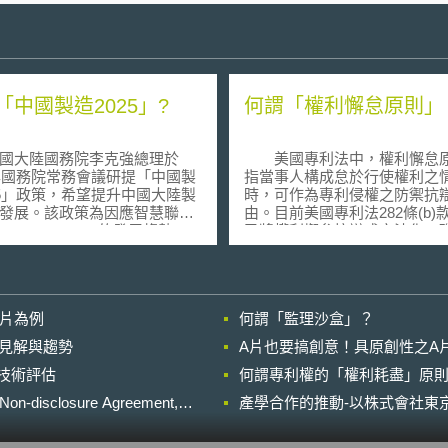
「中國製造2025」?
何謂「權利懈怠原則」
大陸國務院李克強總理於
美國專利法中，權利懈怠
5年國務院常務會議研提「中國製
指當事人構成怠於行使權利之
25」政策，希望提升中國大陸製
時，可作為專利侵權之防禦抗
發展。該政策為因應智慧聯網
由。目前美國專利法282條(b)款
rnet of Thing, IoT)的發展趨勢，
已將權利懈怠抗辯成文法化，
化與工業化整合為主，重新發
高法院相關判決之見解認為權
代資訊技術、數控機床和機器
原則之目的為填補法律缺陷（filli
空航天裝備、海洋工程裝備及
the gap），主要針對法律條
船舶、先進軌道交通設備、節
確規範時效時之特殊情況，考
影片為例
何謂「監理沙盒」？
能源汽車、電力裝備、新材
利法第286條之規定以及聯邦
物醫藥及高性能醫療器材、農
院曾於2014年Petrella v. Metro-
的晚近見解與趨勢
A片也要搞創意！具原創性之A
裝備等10大領域，以強化工業
Goldwyn-Mayer一案中判決
進行技術評估
力，提升技術水平和產品品
何謂專利權的「權利耗盡」原則
不得作為美國著作權法第507條(
而推動智慧製造、綠色製造。
訴訟時效限制之抗辯理由。因
losure Agreement,
產學合作的推動-以株式會社東京
於德國所提出的工業4.0計畫，
專利法上的權利懈怠原則並非
陸所提出的是理念，係以開源
效限制（statute of limitation
共創共享的智慧聯網推動創新
是侵權賠償時效限制（damage