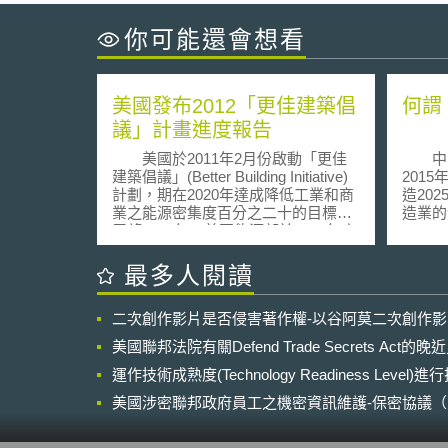
你可能還會想看
美國發布2012「更佳建築倡
何謂
議」計畫進度報告
美國於2011年2月份啟動「更佳
中國
建築倡議」(Better Building Initiative)
201
計劃，期在2020年達成降低工業和商
造20
業之能源密集度百分之二十的目標。
造業的
展望2013年，美國能源部於2012年底
(Inte
發布該倡議之進度報告(Progress
以資訊
Report)。報告開宗明義指出若干有礙
展新一
最多人閱讀
建築能源效率之投資障礙，擬如下:
人、航
(1) 尚缺少能源效率投資成本節省之實
高技術
二次創作影片是否侵害著作權-以谷阿莫二次創作
證數據 (2) 尚缺少潛在市場和技術解
能與新
決方案之相關資訊 (3) 能源效率作為
料、生
美國聯邦法院有關Defend Trade Secrets Act
商業最佳實踐尚未普遍被接受。基
業機械
此，能源部致力於發展以下策略: (1)
運作技術成熟度(Technology Readiness Level)
基礎能
創新產業研發 (2)促進能源效率投資
質，進
美國涉密聯邦政府員工之機密資訊維護-保密協議（Non-disc
(3) 培育清潔能源之技術人員 (4) 強化
而有別
NDA）之使用
聯邦公部門示範作用。 在創新產
中國大
業研發面向，能源部成立「更佳建築
開放、