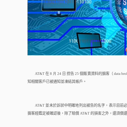
AT&T
在
8
月
2
4
日
控告
25
個販賣資料的掮客（
data bro
知相關客戶已被通知並凍結其帳戶。
AT&T
並未於訴狀中明確地列出被告的名字，表示目前
掮客經鑑定被確認後，除了賠償
AT&T
的損害之外，還須償