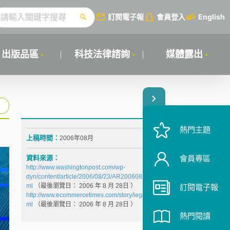
訂閱電子報
會員登入
English
出版品區
科技法律諮詢
媒體露出
熱門主題
上稿時間：
2006年08月
資料來源：
會員專區
http://www.washingtonpost.com/wp-
dyn/content/article/2006/08/23/AR2006082301683.ht
ml
（最後瀏覽日： 2006
年
8
月
28
日 ）
訂閱電子報
http://www.ecommercetimes.com/story/legal/52600.ht
ml
（最後瀏覽日： 2006
年
8
月
28
日 ）
熱門閱讀