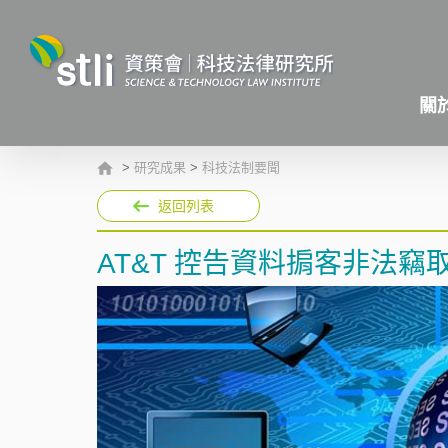
關
>
研究成果
>
科技法制要聞
返回列表
AT&T 控告資料掮客非法竊