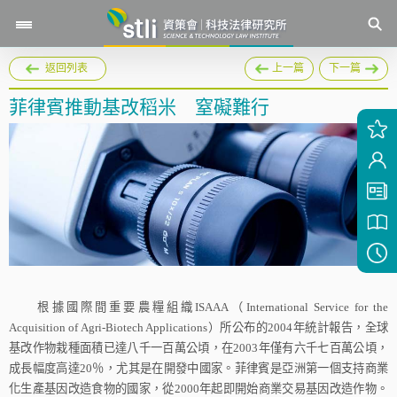
返回列表
上一篇
下一篇
菲律賓推動基改稻米 窒礙難行
根據國際間重要農糧組織
ISAAA
（
International Service for the
Acquisition of Agri-Biotech Applications
）所公布的
2004
年統計報告，全球
基改作物栽種面積已達
八千一百萬公頃
，在
2003
年僅有
六千七百萬公頃
，
成長幅度高達
20
％，尤其是在開發中國家。菲律賓是亞洲第一個支持商業
化生產基因改造食物的國家，從
2000
年起即開始商業交易基因改造作物。