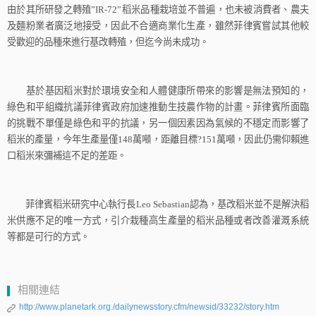
由於其所研發之轉殖
”IR
-72”
稻米品種栽培並不普遍，也未被消費者、農夫
及麵粉業者廣泛地接受，因此不合適商業化生產，雖然菲律賓嘗試其他較
受歡迎的品種來進行基改轉殖，但迄今尚未成功。
基於基因稻米對於環境安全和人體健康所帶來的影響是無法預知的，
綠色和平組織抗議菲律賓政府加速推動生技農作物的計畫。菲律賓所面臨
的挑戰不單僅是綠色和平的抗議，另一個因素因為氣候的不穩定而影響了
稻米的產量，今年生產量僅
148
萬噸，距離目標
?151
萬噸，因此仍需仰賴進
口稻米來彌補這不足的差距。
菲律賓稻米研究中心執行長
Leo Sebastian
認為，基改稻米並不是解決稻
米供應不足的唯一方式，引介栽種高生產量的稻米品種或者改善灌溉系統
等都是可行的方式。
相關連結
http://www.planetark.org./dailynewsstory.cfm/newsid/33232/story.htm