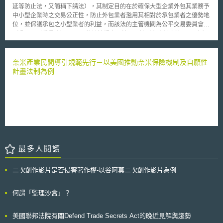
（specific）、主要的（substantial）、可信的（credible）用途，以滿足實
以改進自動化決策系統之能力、工具、標準、資料集，或其他必要或有益的
延等防止法，又簡稱下請法），其制定目的在於確保大型企業外包其業務予
用性的要件。此外，專利說明書上之描述必須清楚且完整，使所屬技術領域
資源； 13.無法遵守上述任一項要求者，應附理由說明之； 14.執
中小型企業時之交易公正性，防止外包業者濫用其相對於承包業者之優勢地
中具有通常知識者得以了解文件內容並可據以實施， ‧新法對於可專利性
行並記錄其他FTC 認為合適的研究和評估。 當公司違反《演算法問責
位，並保護承包之小型業者的利益，而該法的主管機關為公平交易委員會
的認定改採「概然性權衡」（balance of probabilities）標準，亦即若專利
法案》及其相關法規有不正當或欺騙性行為或做法時，將被視為違反《聯邦
（公正取引委員会）。 依該法規定，於以下情形有本法之適用：（1）
審查員認為，未來在進行專利有效性審理，法院有超過50%的機率認定系爭
貿易委員會法》（Federal Trade Commission Act）規定之不公平或欺騙性
業者發包委託承包業者製造、修理物品與委託承包商提供該法授權行政命令
發明不具可專利性時，審查委員即得駁回該申請案。 ‧增加了修正專利說
行為，FTC應依《聯邦貿易委員會法》之規定予以處罰。此法案就使用ADS
訂定列舉的資訊成果產品（製作程式）或服務（運送、將貨品保管在倉庫、
明書時禁止加入新事項的限制規定，對於專利的申請益趨嚴格。 此次
之企業應進行之影響評估訂有基礎框架，或可作為我國演算法治理與人工智
資訊處理），且發包之大型企業資本額 3億日圓以上、承包之小型企業資本
奈米產業民間導引規範先行－以美國推動奈米保險機制及自願性
修法是澳洲專利制度近20年以來的最大變革，經過此次修正可預見未來申請
慧應用相關法制或政策措施之參酌對象，值得持續追蹤。
額3億日圓以下，或發包企業資本額於3億元以下1000萬日圓以上、承包企
計畫法制為例
取得澳洲專利的難度將大幅提升。更值得注意的是，由此次修正，可發現澳
業資本額在1000萬日圓以下時；或（2）業者發包委託承包業者作成非屬上
洲專利制度已向大多數國家的規範靠攏，使得澳洲專利法與國際間其他國家
述行政命令所列舉之資訊成果產品（如製作電視節目或廣告、設計商品、產
如美國、歐盟等國家的規定更為協調一致。
品之使用說明書等）、或提供非屬行政命令列舉之服務（如維修建物或機
械、提供客服中心服務等），且發包業者資本額5000萬日圓以上、承包業
者資本額在5000萬日圓以下，或發包業者資本額在5000萬日圓以下1000萬
日圓以上、承包業者資本額於1000萬日圓以下。 符合上開法定要件
時，發包業者應訂定契約價金之給付期日，不得遲延給付價金，若給付遲延
則有義務支付遲延之利息等，同時禁止發包業者拒絕受領承包業者交付的履
最多人閱讀
約標的，禁止無故減少契約價金、退貨、或對承包業者採取報復性措施。若
發包業者違反上述規定，則由日本中小企業廳或該發包業者之事業主管機關
請求日本公平交易委員會（公正取引委員会）採取相應措施，該會則得據此
二次創作影片是否侵害著作權-以谷阿莫二次創作影片為例
針對該違反行為向發包業者作出書面勸告，同時對外公開該發包業者之公司
名稱、其違反行為之事實概要、以及勸告內容的概要。此外，為防止口頭約
何謂「監理沙盒」？
定造成日後衍生交易糾紛，發包業者於下單時，應以書面明確約定並記載例
如承包業者的履約標的、契約價金數額等法定應記載事項，並在下單後立即
交付該書面予承包業者，如違反，得對該發包業者課予50萬日圓以下罰金。
美國聯邦法院有關Defend Trade Secrets Act的晚近見解與趨勢