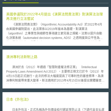
美國參議院於2022年4月提出《演算法問責法案》對演算法治理
再次進行立法嘗試
《演算法問責法案》（Algorithmic Accountability Act）於2022年4月
由美國參議院提出，此法案係以2019年版本為基礎，對演算法
（algorithm）之專業性與細節性事項建立更完善之規範。法案以提升自動
化決策系統（automated decision systems, ADS）之透明度與公平性為目
的，授權聯邦貿易委員會（Federal Trade Commission, FTC）制定法規，
並要求其管轄範圍內之公司，須就對消費者生活產生重大影響之自動化決策
系統進行影響評估，公司亦須將評估結果做成摘要報告。 《演算法問
責法案》之規範主體包括：（1）公司連續三年平均營業額達5000萬美元，
澳洲專利法新制上路
或股權價值超過2.5億美元者，並處理或控制之個人資料超過100萬人次；以
及（2）公司過去三年內，財務規模至少為前者之十分之一，且部署演算法
澳洲於去（2012）年通過「智慧財產權法修正案」 （Intellectual
開發以供前者實施或使用者。ADS影響評估應檢視之內容包括： 1.對決
Property Laws Amendment Act 2012），主要修正條文已於今（2013）年
策過程進行描述，比較分析其利益、需求與預期用途； 2.識別並描述與
4月15日起正式施行。此次的修法大幅度提高了可專利性的審查標準，為澳
利害關係人之協商及其建議； 3.對隱私風險和加強措施，進行持續性測
洲專利制度帶來重大變革。新法適用於2013年4月15日以後提出實體審查申
試與評估； 4.記錄方法、指標、合適資料集以及成功執行之條件；
請之專利申請案，在新法施行後專利申請案將受到更嚴格的審查。 重
5.對執行測試和部署條件，進行持續性測試與評估（含不同群體）；
要修正如下： ‧新法去除了舊專利法關於先前技術的地理區域範圍的限
6.對代理商提供風險和實踐方式之支援與培訓； 7.評估限制使用自
制。將其他各國的先前技術也一併納入考量，規範較舊法更為國際化。 ‧
動化決策系統之必要性，並納入產品或其使用條款； 8.維護用於開發、
新法只要求所屬技術領域具有通常知識者「可能了解」且「技術相關」即
日本《外包法》
測試、維護自動化決策系統之資料集和其他資訊之紀錄； 9.自透明度的
可，放寬了用來判斷進步性根據之先前技術標準，使得符合進步性的要求較
角度評估消費者之權利； 10.以結構化方式識別可能的不利影響，並評
舊法為提高。 ‧新專利法要求專利說明書需揭露系爭發明特定的
估緩解策略； 11.描述開發、測試和部署過程之紀錄； 12.確定得
日本外包法，正式名稱為外包價金給付遲延等防止法（下請代金支払遅