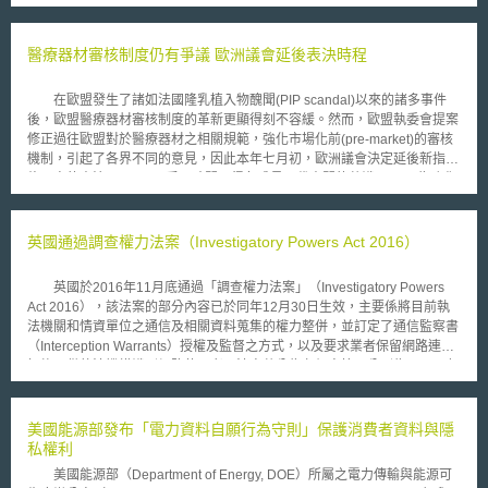
本次由美國總統歐巴馬所提出的國家網路安全策略主要可區分為二部
分：1. 加強美國網路事件（cyber incidents）的彈性度，以及2. 減少網路威
脅事件。首先針對加強美國網路事件彈性度的部份，主要會透過a. 強化美國
醫療器材審核制度仍有爭議 歐洲議會延後表決時程
數位基礎建設，進而能有效抵禦滲透和干擾，b. 改善美國對於複雜和敏捷的
網路威脅防禦能力，以及c. 培養針對不同類型的網路事件，皆能快速應變並
在歐盟發生了諸如法國隆乳植入物醜聞(PIP scandal)以來的諸多事件
恢復的能力，這三個方法來加以落實。而就減少網路威脅事件的部份，則計
後，歐盟醫療器材審核制度的革新更顯得刻不容緩。然而，歐盟執委會提案
畫以透過a. 與美國友邦結盟的方式，共同研議國際網路規範，b. 強化網路犯
修正過往歐盟對於醫療器材之相關規範，強化市場化前(pre-market)的審核
罪的法律執行能力，和c. 遏止潛在對手就現有之美國網路漏洞採取不當行
機制，引起了各界不同的意見，因此本年七月初，歐洲議會決定延後新指令
動，三個策略模式的實施來加以實踐。然而除了上述的兩個策略及其子項的
修正案的表決至9月，以爭取時間取得各成員國代表間的共識。 為強化
具體落實外，美國政府亦強調串連各政府部門，以及私人企業團體間之合作
對於患者健康的保障，歐盟執委會(European Commission)於2012年提出
重要性，以及建立一個能夠使得網路維護人員及其他相關人員，得以快速取
醫療器材規則修正案(Proposal for a Regulation of the European
得相關網路安全資訊的便捷管道亦為重要。 隨著全球資通訊網路交流
Parliament and of the Council on medical devices)，並包括對2001/83號
英國通過調查權力法案（Investigatory Powers Act 2016）
互動以及依賴程度日益增長，如何有效兼顧個人網路安全隱私及使用自由，
指令等(Directive 2001/83/EC, Regulation (EC) No 178/2002 and
並同時確保網路資訊流通的安全性，乃為目前強加網路安全的重要關注焦
Regulation (EC) No 1223/2009)的修正，已建立更完善的歐盟醫療器材管
點。本次美國總統歐巴馬所提出的網路安全推動策略走向，及其如何加以落
英國於2016年11月底通過「調查權力法案」（Investigatory Powers
理機制。其中包括歐盟統一而集中的審核程序，此舉卻引起不同意見，認為
實，實值得持續關注。
Act 2016），該法案的部分內容已於同年12月30日生效，主要係將目前執
過於科層化(bureaucratic)的市場化前審核制度設計，將阻礙研發且不見得
法機關和情資單位之通信及相關資料蒐集的權力整併，並訂定了通信監察書
對病患有利。有歐洲議會議員指出，現行制度雖有進化的必要，然集中化
（Interception Warrants）授權及監督之方式，以及要求業者保留網路連結
(centralisation)的審核工作，對於行政負擔的加重，或許不如先在各國家層
記錄以供執法機構識別網路使用者。法案共分為九個章節，分別為： 1.一般
級的管理機制進行強化。而歐盟醫療器材產業界也認為，集中統一化的審核
隱私保護 2.合法監聽通信 3.取得通信資料之授權 4.通信資料之保留 5.設備
機制，將會對於中小型研發企業造成衝擊，間接影響歐盟醫材類技術領域的
干擾 6.大量授權 7.大量個人資料之授權 8.監督措施 9.其他及一般規定
科技研發，業界認為，新法案對於所謂對患者具有高風險第三類醫療器材
調查權力法案通過後，使英國政府得以合法的監控人民許多行為，包括蒐
美國能源部發布「電力資料自願行為守則」保護消費者資料與隱
(Class III devices)的審核，將使得患者延遲3至5年才能得到可以拯救其性命
集、查看民眾的網絡瀏覽記錄、通訊資料、通聯紀錄及相關個人資料等，而
私權利
的產品，相對地卻沒有得到甚麼安全的提升。 七月初，歐洲議會公共
監控範圍不再限於個體，並擴大至全體民眾。此外，必要時警方及安全部門
健康與食品安全委員會(Public Health and Food Safety Committee, ENVI)
美國能源部（Department of Energy, DOE）所屬之電力傳輸與能源可
亦得破解或遠端遙控人民之電腦或手機。法案並要求通信服務提供商