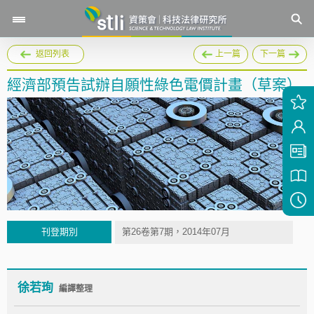
返回列表
上一篇
下一篇
經濟部預告試辦自願性綠色電價計畫（草案）
刊登期別
第26卷第7期，2014年07月
徐若珣
編譯整理