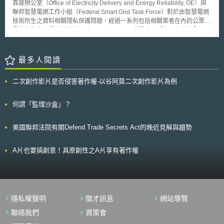
決議將推遲法案表決至9月18日，屆時表決的結果，將主導未來歐盟醫療器
靠度辦公室（Office of Electricity Delivery and Energy Reliability, OE）與
（Communication Service Providers, CSPs）將民眾之網路使用紀錄相關
材管理的主要方向。
聯邦智慧電網工作小組（Federal Smart Grid Task Force）對於由智慧電網
資料保存至少12個月，而近50個不同之機關都能夠查看該些資料，如警察
技術所生之資料相關隱私保護問題，經過一系列包括相關業者在內的公眾意
局、國防部、司法局、金融行為監管局，甚至與國家安全較無關連的食品標
見徵集與專家學者討論後，於2015年1月12日所發布之「自願行為守則」
準局及勞動和退休金部等部門，均有查看之權限。 法案目前生效的部
（Voluntary Code of Conduct, VCC），係屬美國總統歐巴馬同日宣示政
分包括政府蒐集和保留民眾資料之權力，以及得強迫握有民眾資料的科技公
策，公布對於強化消費者安全、處理身分盜用（identity theft）、並促進線
司或相關單位，將所掌握關於民眾的資料交給情報機構。 英國政府認
上隱私保護之總體策略方向中的重要部份。 「自願行為守則」的適用
最多人閱讀
為，在面臨現今高度安全威脅之情況下，網路已成為恐怖份子用來犯罪的新
對象是供電業者與第三方，目的在於保護包括能源使用資訊（energy
工具，故有必要讓執法與情資單位擁有維護人民安全的權力，確保政府具備
usage information）在內的電業消費者資料，並提高消費者的隱私意識與相
對抗該挑戰的能力，使情資單位得以阻止新型態之犯罪並追訴參與犯罪之相
二次創作影片是否侵害著作權-以谷阿莫二次創作影片為例
關資料在提供與近用上所須行使的同意與控制。「自願行為守則」揭示其三
關人員。 然而，該法案已遭數萬人民連署反對，要求廢除該法案，因
大目標，包括：（一）於鼓勵創新的同時，適切地保護消費者資料的隱私與
人民於網路上進行的各樣活動，均將遭受國家的監視，而負責機關也將面臨
機密性，並提供可靠與不致於無法負擔之電業與能源相關服務；（二）提供
何謂「監理沙盒」？
負荷龐大的資訊處理量，且一般人民之個人資訊亦將暴露在巨大的風險下。
消費者對其自身資料的適當近用（appropriate access）；以及（三）不生
目前法案部分內容尚未生效，如網路連線紀錄（Internet Connection
違反或取代任何聯邦、州、或地方主管機關之法令或管制措施之效果。
Records）的蒐集，因相關安全機制尚未建立完成。但可想而知，該法案所
美國聯邦法院有關Defend Trade Secrets Act的晚近見解與趨勢
而為求取前揭目標之達成與實現，「自願行為守則」訂有五大步驟。此
造成的爭議，已成為英國民眾所關注之焦點，而未來全面生效後，英國政府
五大步驟包括：（一）「消費者之注意與意識」：透過相關規定向消費者解
該如何面對這些反對的衝擊，則可繼續觀察。
釋資料蒐集的相關政策與程序，並聚焦於消費者的選擇與責任，藉以讓消費
A片也要搞創意！具原創性之A片享有著作權
者了解其所必須行使之同意；（二）「消費者之選擇與同意」：透過相關規
定讓消費者能為非原始目的（Secondary Purposes）——例如向數個第三
方為差別化之近用授權、限制近用之期間、留存資料釋出之記錄、取消授
權、以及於授權終止或不再需要相關資料時之資料處置或去識別化等——對
其資料之近用進行相關管控、確認有哪些類型的資料與揭露無須消費者同
隱私權聲明
徵才訊息
網站導覽
意、以及要求特定資料應直接由消費者處取得；（三）「消費者資料近
用」：透過相關規定允許消費者近用其資料、確認可能的錯誤、以及要求更
聯絡我們
資策會
正的相關程序，其中包括在特定情況下就非常態性要求收取費用的可能性；