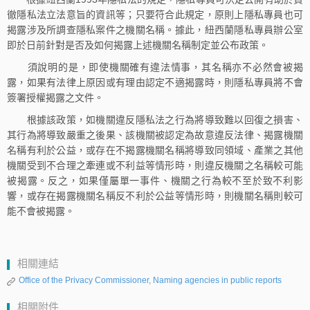
徹隱私法立法意旨的資訊等；只要符合此規定，原則上隱私專員也可
揭露涉及所調查隱私案件之機關名稱。據此，紐西蘭隱私專員辦公室
即於日前針對是否及如何揭露上述機關名稱制定並公布政策。
須說明的是，即使機關確有違法情事，其名稱亦不必然會被揭
露，如果有法律上原因或有理由認定不適揭露時，則隱私專員將不會
簽署授權揭露之文件。
根據該政策，如機關違反隱私法之行為將導致難以回復之損害、
其行為將導致嚴重之後果、該機關被認定為故意違反法律、揭露機關
名稱有利於公益，或存在不揭露機關名稱將導致同領域、產業之其他
機關受到不合理之牽連或不利益等情形時，則違反機關之名稱較可能
被揭露。反之，如果僅屬單一事件、機關之行為較不至於致不利影
響，或存在揭露機關名稱反不利於公益等情形時，則機關名稱則較可
能不會被揭露。
相關連結
Office of the Privacy Commissioner, Naming agencies in public reports
相關附件