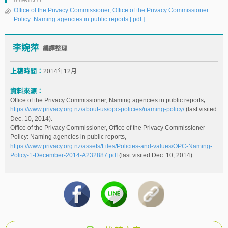
Office of the Privacy Commissioner, Office of the Privacy Commissioner
Policy: Naming agencies in public reports
[ pdf ]
李婉萍
編譯整理
上稿時間：
2014年12月
資料來源：
Office of the Privacy Commissioner, Naming agencies in public reports
,
https://www.privacy.org.nz/about-us/opc-policies/naming-policy/
(last visited
Dec. 10, 2014).
Office of the Privacy Commissioner, Office of the Privacy Commissioner
Policy: Naming agencies in public reports,
https://www.privacy.org.nz/assets/Files/Policies-and-values/OPC-Naming-
Policy-1-December-2014-A232887.pdf
(last visited Dec. 10, 2014).