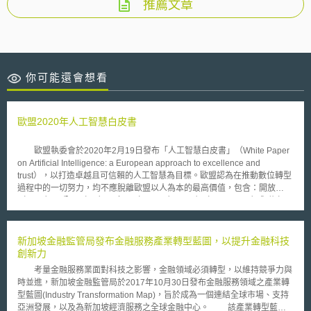
推薦文章
你可能還會想看
歐盟2020年人工智慧白皮書
歐盟執委會於2020年2月19日發布「人工智慧白皮書」（White Paper
on Artificial Intelligence: a European approach to excellence and
trust），以打造卓越且可信賴的人工智慧為目標。歐盟認為在推動數位轉型
過程中的一切努力，均不應脫離歐盟以人為本的最高價值，包含：開放
（open）、公平（fair）、多元（diverse）、民主（democratic）與信任
（confident），因此在人工智慧的發展上，除了追求技術的持續精進與卓越
外，打造可信賴的人工智慧亦是歐盟所重視的價值。 歐盟執委會於人
工智慧白皮書中分別就如何追求「卓越」與「可信賴」兩大目標，提出具體
新加坡金融監管局發布金融服務產業轉型藍圖，以提升金融科技
的措施與建議。在促進人工智慧卓越方面，執委會建議的措施包含：建立人
創新力
工智慧與機器人領域的公私協力；強化人工智慧研究中心的發展與聯繫；每
考量金融服務業面對科技之影響，金融領域必須轉型，以維持競爭力與
個成員國內應至少有一個以人工智慧為主題的數位創新中心；歐盟執委會與
時並進，新加坡金融監管局於2017年10月30日發布金融服務領域之產業轉
歐洲投資基金（European Investment Fund）將率先在2020年第1季為人工
型藍圖(Industry Transformation Map)，旨於成為一個連結全球市場、支持
智慧開發與使用提供1億歐元融資；運用人工智慧提高政府採購流程效率；
亞洲發展，以及為新加坡經濟服務之全球金融中心。 該產業轉型藍圖