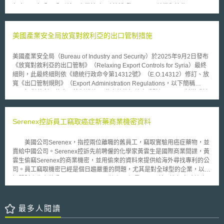
支持政府採購人工智慧系統等。上述各項措施將與歐盟「展望歐洲」
包含了三部分，分別係：商業策略、創新與監理、以及就業與技能。
（Horizon Europe）科研計畫密切結合。 而在建立對人工智慧的信賴
一、商業策略：成為領先國際財富管理樞紐。為推動亞洲發展，新加坡金管
方面，執委會建議的措施則包含：建立有效控制人工智慧創新風險但不箝制
局預計與業界合作，將新加坡發展為私募市場融資平台。 二、創新和
創新的法規；具高風險的人工智慧系統應透明化、可追溯且可控制；政府對
監管：發展重點為促進金融領域創新之普及，並鼓勵使用科學技術提升效率
美國產業安全局放寬對敘利亞的出口管制措施
人工智慧系統的監管程度應不低於對醫美產品、汽車或玩具；應確保所使用
與創造機會，其具體方式包括： 透過API應用程式介面，鼓勵金融機構提升
的資料不帶有偏見；廣泛探討遠端生物辨識技術的合理運用等。歐盟執委會
創造力和科技創新。 與金融機構合作打造常用的工具，如電子支付、電子
將持續徵集對人工智慧白皮書的公眾意見，並據以在2020年底前提出成員
美國產業安全局（Bureau of Industry and Security）於2025年9月2日發布
身分識別(know-your-client)機制等。 促進和投資研發，開發新的解決方
國協力計畫（Coordinated Plan）之建議。
《放寬對敘利亞的出口管制》（Relaxing Export Controls for Syria）最終
案，包括使用分帳式技術進行銀行間的支付與貿易融資。 擴展與其他
細則，此最終細則依《總統行政命令第14312號》（E.O.14312）修訂、放
Fintech中心之間的跨境合作協議，讓新加坡成為國外Fintech新創企業之育
寬《出口管制規則》（Export Administration Regulations，以下簡稱
成基地。 使用科學技術，簡化金融機構監管。 三、就業和技能：新加
EAR）對敘利亞的出口管制措施。 此次的修訂放寬重點如下： 1. 新增或擴
坡金管局將擴大金融服務業的人才庫，加強新入和中期轉換跑道之人員在資
大對敘利亞出口、再出口的許可例外（license exception）範疇 （1） 針對
訊科技上的專業技能。 該金融服務產業轉型藍圖之目標為，每年在金
EAR第740部分為新增和擴張，如新增有關於敘利亞和平與繁榮（Peace
融領域達到4.3%實際增長值，並創造3,000個工作，其中金融科技領域部分
and Prosperity）的許可例外，擴大EAR第740.9條許可例外之範圍至與消
Serenex控訴員工竊取癌症新藥商業機密資料
達成1,000個工作機會。
費性通訊裝置（Consumer Communications Devices）相關的貨品及軟
體； （2） 為了允許對敘利亞出口、再出口新增的許可例外情況，修訂EAR
美國公司Serenex，指控兩位離職的舊員工，竊取實驗用癌症藥物，並
第746.9條第b項一般限制條款。 2. 對敘利亞出口、再出口採取更寬鬆的許
賣給中國公司。Serenex控訴先前聘僱的化學家黃雲生是國際商業間諜，黃
可審查 （1） 於EAR第746.9條第c項第1款特定最終使用情況（如電信通
雲生偷竊Serenex的商業機密，並用偷來的資料來提供給海外尋找專利的公
訊、水供應和衛生、電力等）採取推定同意（presumption of approval
司。員工竊取機密已經是個日趨嚴重的問題，尤其是對全球型的企業，以及
licensing）； （2） 其餘最終使用的出口和再出口許可申請，依EAR第
智慧財產為主的公司。 Serenex擁有30個員工，目前正進行實驗性癌
746.9條第c項第2款以逐案審查（case-by-case）的方式為之。 3. 刪除部分
症藥物的人體測試。根據報告Serenex自2001年設立後，所募得的風險資本
條文 例如EAR第746.1條第a項第3款刪除適用《第二號一般命令》
已從2千6百萬美元提升至8千1百萬美元。為此，Serenex在威克高等法院提
（General Order No. 2.）之內容，而交叉參照EAR第746.9條。
起訴訟，同時也將北京國藥龍立科技公司、基爾生物科技公司以及負責人
最多人閱讀
Tongxiang Zhang列為被告。 Serenex的律師Jonathan Sasser表示，
Serenex以提出訴訟的方式來保護他們的產品，並且希望調查是被百分之百