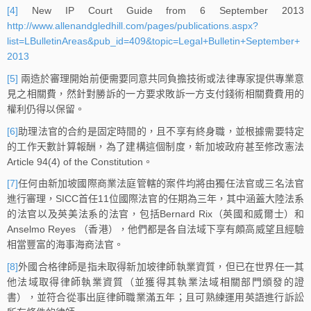
[4]
New IP Court Guide from 6 September 2013
http://www.allenandgledhill.com/pages/publications.aspx?
list=LBulletinAreas&pub_id=409&topic=Legal+Bulletin+September+
2013
[5]
兩造於審理開始前便需要同意共同負擔技術或法律專家提供專業意
見之相關費，然針對勝訴的一方要求敗訴一方支付錢術相關費費用的
權利仍得以保留。
[6]
助理法官的合約是固定時間的，且不享有終身職，並根據需要特定
的工作天數計算報酬，為了建構這個制度，新加坡政府甚至修改憲法
Article 94(4) of the Constitution。
[7]
任何由新加坡國際商業法庭管轄的案件均將由獨任法官或三名法官
進行審理，SICC首任11位國際法官的任期為三年，其中涵蓋大陸法系
的法官以及英美法系的法官，包括Bernard Rix（英國和威爾士）和
Anselmo Reyes （香港），他們都是各自法域下享有頗高威望且經驗
相當豐富的海事海商法官。
[8]
外國合格律師是指未取得新加坡律師執業資質，但已在世界任一其
他法域取得律師執業資質（並獲得其執業法域相關部門頒發的證
書），並符合從事出庭律師職業滿五年；且可熟練運用英語進行訴訟