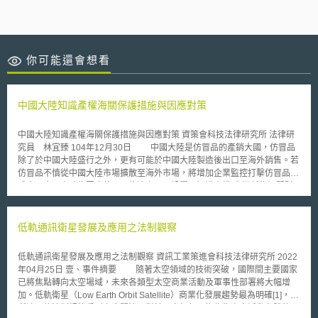
你可能還會想看
中國大陸知識產權海關保護措施與因應對策
中國大陸知識產權海關保護措施與因應對策 資策會科技法律研究所 法律研
究員 林宜臻 104年12月30日 中國大陸是仿冒品的產銷大國，仿冒品
除了於中國大陸盛行之外，更有可能於中國大陸製造後出口至海外銷售。若
仿冒品不慎從中國大陸市場擴散至海外市場，將增加企業監控打擊仿冒品的
成本。中國大陸為因應仿冒品的進出口，設置了知識產權(台灣稱為智慧財
產權，以下同)海關保護規範和配套措施。企業可透過海關保護的行政力
量，達到監控、扣留(台灣稱為查扣，以下同)仿冒品進出口的效果。甚至當
仿冒品案件的損害達到一定金額時，海關會主動將案件移送刑事公安部門，
低軌通訊衛星發展及應用之法制觀察
權利人可利用公安部門介入調查仿冒案件的契機，找出整個仿冒製假鏈，進
而從製假源頭開始打擊仿冒品。建議企業可妥善利用知識產權海關保護措
低軌通訊衛星發展及應用之法制觀察 資訊工業策進會科技法律研究所 2022
施，以達成降低仿冒品擴散海外的風險。 壹、事件摘要 企業啟動知識
年04月25日 壹、事件摘要 隨著太空領域的技術突破，國際間主要國家
產權海關保護措施有兩種方式，其一為事先將欲受保護之知識產權於「知識
已將焦點轉向太空場域，未來各類型太空商業活動及軍事性部署將大幅增
產權海關保護系統」中備案，其二為由企業自行監控仿冒品進出口情形，針
加。低軌衛星（Low Earth Orbit Satellite）商業化發展趨勢最為明確[1]，其
對個案提出扣留申請。 第一種方式，權利人將知識產權在海關備案系
所涉及的法制規範受到高度關注，對於國家如何承擔作為太空活動主體的國
統中登錄後，海關在日常監控進出口貨物時會依照權利人的備案內容檢查進