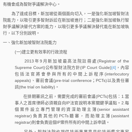
有機會成為智財爭議解決中心。
為了達成目標，新加坡從兩個面向切入，一是強化新加坡智財法
院能力，以吸引更多智財訴訟在新加坡進行；二是強化新加坡執行智
財爭議解決替代方案的能力，以吸引更多爭議解決替代能在新加坡執
行，以下分別說明。
一、強化新加坡智財法院能力
(一)建立更有效率的行政流程
2013年9月新加坡最高法院註冊處(Registrar of the
Supreme Court)公布智財法院方針(IP Court Guide)
[4]
，內容
包括法官將會參與所有的中間上訴程序(interlocutory
appeals)、審前會議(pre-trial conference；PCTs)以及責任審
訊(the trial on liability)。
在排期審訊之前，需要完成的審前會議(PCTs)包括：1.當
事人之首席律師必須親自向IP法官說明本案關鍵爭議點。2.每
個案件設立專門管理的資深助理主簿(senior assistant
registrar)負責其他的PCTs聽審，而助理主簿(assistant
registrar)則會負責這個IP案件所有的中間上訴申請。
另外，智財法院也提供技術專業意見的技術鑑定專家