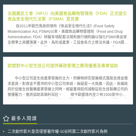
家責任，尤其是太空物體發射活動之風險控管、損害賠償責任問題，以及善
出口貨物。當海關發現有疑似侵權的產品欲通關時，會主動將貨物扣留並通
盡減少太空碎片之國際義務等；此外，較為成熟的低軌衛星通訊服務，國際
報權利人，權利人可立即知悉有仿冒品欲進出口並派員處理。若確認貨物的
業者如SpaceX、OneWeb正積極於全球部署，則通訊傳播監管規範宜如何
全國農民工會（NFU）向美國食品藥物管理局（FDA）正式提交
確有侵權疑慮，再向海關申請扣留該批貨物。扣留後海關即會調查貨物是否
調適，亦為觀察重點。 本文以低軌通訊衛星發展及應用為核心，爬梳
食品安全現代化法案（FSMA）意見書
構成侵權，若發現案件侵害情節重大，即會將案件移送公安部門進行刑事立
相關法制，面向涵蓋從火箭發射階段至衛星營運階段，說明其間涉及的活動
案。 第二種方式，若企業未事先於知識產權海關保護系統中備案，則
自2011年歐巴馬政府頒布《食品安全現代化法》(Food Safety
規範之法制發展重點，以及供應鏈安全管理的議題，以供我國法規調適之參
可於發現仿冒貨品進出口的資訊後，個案向海關提出扣留申請[1]。權利人申
Modernization Act, FSMA)以來，美國食品藥物管理局（Food and Drug
考。 貳、重點說明 一、發射階段 在衛星發射階段，主要涉及之國際太
請海關扣留，應繳納與貨物等值的擔保金[2]，提出申請書、證明文件[3]及足
Administration, FDA）研擬多項配套法規和施行細則藉以強化FSMA食品安
空法[2]為《登記公約》及《責任公約》，締約國必須遵守公約規定並善盡監
以證明侵權事實明顯存在的證據，證明貨物即將進出口且未經許可使用了其
全標準之具體落實。此外，為形成產業、工協會各方之修法共識，FDA開啟
管責任，是以美國、英國及日本對太空活動皆有嚴謹的許可審查制度[3]。一
知識產權，始可向海關申請扣留貨物。海關依權利人的申請而扣留貨物後，
為期一年之意見徵集期間。另於今年度（2013）11月15日，美國全國農民
般而言，發射階段的審查通常分為「發射載具」及「太空載具」兩種，前者
不會調查該批貨品究竟侵權與否，而是留待權利人自行調查並該批仿冒品的
工會（National Farmers Union, NFU）正式向美國食品藥物管理局提交食
著重技術安全性的審查，避免發射過程中對他人造成損害，因此火箭發射業
相關業者起訴。若權利人在一定期限內沒有在法院起訴，則海關將放行貨
品安全現代化法案（Food Safety Modernization Act, FSMA）具體意見書，
者必須盡可能採取相關安全措施，讓風險降至最低，而國家的角色則是評估
物。 對企業而言，自行花時間成本監控是否有仿冒貨物進出口是較為
該項意見書要點歸納如下： 1.全國農民工會表示此修法方向，有助於事前預
歐盟對中小型生技公司提供藥政管理之費用優惠及專業協助
該發射活動落於可接受的風險後，始可同意其施行。後者對於太空載具的審
困難且成效有限的。中國大陸各地關口甚多，可能因無法確切掌握仿冒品進
防食源性疾病（foodborne illness）擴散與食品風險之控管，有效達成法規
查，除了人造衛星本身的安全性之外，尚須說明該衛星之用途及設計，如是
出口的口岸和貨物進出口資訊而錯失申請查處的良機。根據中國海關總署的
建構之目的。 2.由於配套法規涉及食品鏈供應商、農民與生產者之具體責
否會供軍事使用、若有核能之使用是否安全、是否符合國際無線電頻率秩
中小型公司是生技產業發展的主力，然藥物研究發展模式風險及資金需
統計，查獲仿冒品的方式中，經權利人登錄備案而海關依職權扣留仿冒品的
任，建議政府應評估多階段意見諮詢期（comment period）之規劃，廣納
序，以避免於外太空中造成危害或干涉到其他的人造衛星等。 除了太
求甚高，對資金不豐沛的中小型公司來說，無疑是一大負擔，因此，各國政
比例為99%，大幅超過依申請扣留的1%[4]。由此可知，有備案而海關主動
各利益相關者具體建議。 3.全國農民工會針對農業用水的品質標準、檢測措
空五大公約之外，隨著太空活動的增加，尚有其他參考準則之提出，如
府於促進生技醫藥產業發展之同時，相當重視如何減輕這些生技製藥公司的
依職權查緝扣留仿冒品的成效，遠超過企業自行查緝仿冒品進出口後申請扣
施與規範提出不同之見解，亦建議縮短農產品禁用生物土壤改良劑的時間。
2007年聯合國大會決議通過「太空碎片減緩指引」（Space Debris
營運壓力，進而協助其順利茁壯。 現今歐盟境內至少有1500家中小型
留的成效。而若為海關依職權扣留，更有可能由海關移送公安部門而啟動刑
Mitigation Guidelines），該指引為自律性參考文件，並不具有國際法的法
生技公司，為減輕這類研發導向的中小型製藥公司之財務負擔，並提供一些
事調查，降低企業自行蒐證調查的困難。 建議企業可積極執行知識產
律拘束力，其建議在任務規劃、設計、製造發射火箭之飛行任務，應將太空
藥政管理上的專門協助，歐盟於去2005年12月15日通過了〝歐盟醫藥品管
權海關備案，讓海關主動依職權查扣仿冒品，為企業減少日常監控所花費的
碎片減緩措施納入考量[4]。美國聯邦通訊委員會（Federal
理局協助中小型公司發展規則（COMMISSION REGULATION (EC) No
人力資源等成本，並有效提升查扣成效。另外，即使於系統中完成備案，亦
Communications Commission, FCC）亦有提出其「太空碎片緩解政策與法
2049/2005 laying down, pursuant to Regulation (EC) No 726/2004 of the
最多人閱讀
應於企業內部建立備案的相關因應機制，避免因未及達成海關扣留程序上的
令遵循指導」，以避免大量的低軌通訊衛星在結束任務後成為太空垃圾[5]。
European Parliament and of the Council, rules regarding the payment of
要求，而讓海關放行仿冒品，無法達成海關備案的目的。本文以下介紹企業
我國已於2021年5月31日立法通過《太空發展法》，該法參照國際太空
fees to, and the receipt of administrative assistance from, the European
執行備案採取知識產權海關保護措施時，企業內部應注意的事項及應建立的
二次創作影片是否侵害著作權-以谷阿莫二次創作影片為例
法規範，建立國家行政管理之法制基礎，特別是《登記公約》之太空載具登
Medicines Agency by micro, small and medium-sized enterprises,以下簡
因應流程。 貳、重點說明 一、備案啟動海關知識產保護 在中國大陸註