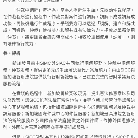
「仲裁中調解」流程為，當事人為解決爭議，先啟動仲裁程序，
在仲裁程序進行過程中，仲裁員對案件進行調解，調解不成或調解成
功後，再恢復進行仲裁程序。爭議雙方可以透過「調解」建立和解共
識，再透過「仲裁」使得雙方和解共識有法律效力。相較於單獨使用
「仲裁」，將更節省金錢與時間成本；相較於單獨使用「調解」，則
有法律執行效力。
參、評析
新加坡目前由SIMC與SIAC共同執行調解服務、仲裁中調解服
務、仲裁服務，提供更多元的爭議解決替代方案及能力；再由SICC與
新加坡智財法院提供執行智財訴訟審理，已建立完整的智財爭議解決
服務流程。
在實踐的過程中，新加坡勇於突破現況，提出憲法修憲案以及司
法修改案，讓SICC能有法律正當性地位。並建立新加坡智財爭議解決
中心完整服務範疇，包括新加坡國際調解中心的調解服務以及仲裁中
調解服務；新加坡國際仲裁中心的仲裁服務；新加坡最高法院之智財
法院訴訟服務以及國際商業法庭提供之外國律師、依據外國證據法
則、外國法官審理的國際商業爭議訴訟服務。
但是，SICC缺點為其作出的判決可能難以跨境執行，SICC作出