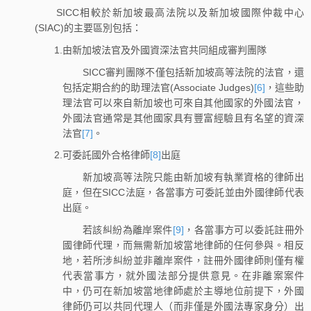
SICC相較於新加坡最高法院以及新加坡國際仲裁中心
(SIAC)的主要區別包括：
1.由新加坡法官及外國資深法官共同組成審判團隊
SICC審判團隊不僅包括新加坡高等法院的法官，還
包括定期合約的助理法官(Associate Judges)
[6]
，這些助
理法官可以來自新加坡也可來自其他國家的外國法官，
外國法官通常是其他國家具有豐富經驗且有名望的資深
法官
[7]
。
2.可委託國外合格律師
[8]
出庭
新加坡高等法院只能由新加坡有執業資格的律師出
庭，但在SICC法庭，各當事方可委託並由外國律師代表
出庭。
若該糾紛為離岸案件
[9]
，各當事方可以委託註冊外
國律師代理，而無需新加坡當地律師的任何參與。相反
地，若所涉糾紛並非離岸案件，註冊外國律師則僅有權
代表當事方，就外國法部分提供意見。在非離案案件
中，仍可在新加坡當地律師處於主導地位前提下，外國
律師仍可以共同代理人（而非僅是外國法專家身分）出