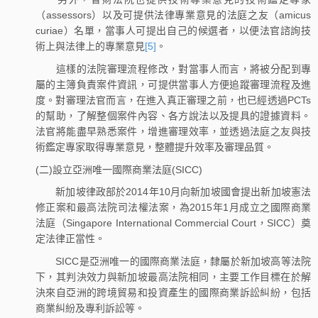
（assessors）以及可提供法律專業意見的法庭之友（amicus
curiae）名單，當事人可提出自己的候選者，以便法官諮詢技
術上與法律上的專業意見
[5]
。
這樣的法院審理流程修改，對當事人而言，將被分配到專
屬的主簿負責案件資訊，可提供當事人方便追蹤審理流程及進
度。對審理法官而言，在進入真正審理之前，也已經透過PCTs
的幫助，了解整個案件內容、各方說法以及提具的證據資料。
法官將能盡早熟悉案件，增進審理效率，並透過法庭之友與技
術鑑定專家取得專業意見，整體提升效率及審理品質。
(二)設立亞洲唯一國際商業法庭(SICC)
新加坡律政部於2014年10月向新加坡國會提出新加坡憲法
修正案和最高法院司法權法案，為2015年1月成立之國際商業
法庭（Singapore International Commercial Court，SICC）奠
定法律正當性。
SICC是亞洲唯一的國際商業法庭，隸屬於新加坡高等法院
下，其判決效力與新加坡最高法院相同，主要工作目標在於解
決來自亞洲的跨境貿易和投資產生的國際商業訴訟糾紛，包括
商業糾紛及專利訴訟等。