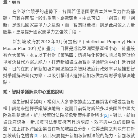
壹、前言
在全球化競爭的趨勢下，各國若僅憑國家資本與生產力作為基
礎，已難在國際上殺出重圍、嶄露頭角。由此可知，「創意」與「創
新」是激化國家競爭力之泉源，而「智慧財產權」則是此泉源之力量
匯集，更是提升國家競爭力之強效手段 。
新加坡政府於2013年3月份提出IP (Intellectual Property) Hub
Master Plan 10年期計畫
[1]
，目標是成為亞洲智慧產權中心。計畫設
有六大策略，本文以下針對【策略四：透過強化智財法院以及智財紛
爭解決替代方案之能力，打造新加坡成為智財爭議解決中心】進行觀
察。目的在於了解新加坡如何透過提高智財法庭行政效率以及推動智
財爭議解決替代方案，以吸引權利人選擇新加坡做為智財爭議解決地
點。
貳、智財爭議解決中心重點說明
發生智財爭議時，權利人大多會依據產品主要銷售市場或是智財
權申請地來選擇爭議解決地點，從而目前智財訴訟多以美國與中國大
陸為重點戰場，新加坡智財法院所承受案件相對稀少
[2]
。對此，新加
坡政府認為，新加坡司法制度擁有具透明度、效率與中立的國際名
聲，加上許多跨國企業皆在新加坡設立分部，使得法院之判決有在新
加坡執行之機會
[3]
，因此只要提升新加坡智財法院的能力，新加坡就