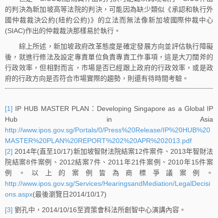
的判決為新加坡高等法院的判決，可能因為缺少類似《承認和執行外
國仲裁裁決公約(紐約公約)》的立法而無法像新加坡國際仲裁中心
(SIAC)作出的仲裁裁決那樣易於執行。
綜上所述，新加坡政府改革態度是確定發展方向並評估執行障礙
後，就進行修法及設定專責單位負責專責工作事項，這是大刀闊斧的
行政效率，但相對而言，市場是否已經跟上政府的行政效率，或是政
府的行政方向是否符合市場實際的趨勢，則還有待時間考驗。
[1]
IP HUB MASTER PLAN：Developing Singapore as a Global IP
Hub in Asia
http://www.ipos.gov.sg/Portals/0/Press%20Release/IP%20HUB%20
MASTER%20PLAN%20REPORT%202%20APR%202013.pdf
[2]
2014年(直至10/17)新加坡智財法院結案12件案件、2013年智財法
院結案8件案例、2012結案7件、2011年21件案例、2010年15件案
例。以上的案例皆為商標爭議案例。
http://www.ipos.gov.sg/Services/HearingsandMediation/LegalDecisi
ons.aspx
(最後瀏覽日2014/10/17)
[3]
劉孔中，2014/10/16至資策會科法所創智中心演講內容。