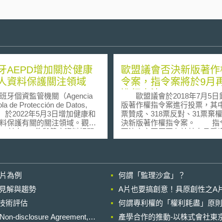
牙AEPD增加關於健康
歐盟議會否決新版著作
人資料保護關注領域
令案，指令案將於9月
進行表決
個資監管機關（Agencia
歐盟議會於2018年7月5日
la de Protección de Datos,
版著作權指令案進行投票，其中
D）於2022年5月3日增加健康和
票贊成、318票反對、31票棄
料保護有關的關注領域。觀
決新版著作權指令案。 指令案被
1年，計有680件與健康資料相關
否決之主要原因在於其中具爭
案件，與2020年相比增長了
Article 11、13。Article 11
，又因健康資料為特殊類型之個
資訊整合平台業者（aggregatio
，故更應嚴加保障。 該領
service）未來在引用他人所
容適用於公民、資料控制者、
聞資料或以超連結，連結至該
影片為例
何謂「監理沙盒」？
護專業人員、健康中心或製藥
頁時，非營利之平台業者需取
分六小節： 一、第一小節
者之同意，營利之平台業者則
的晚近見解與趨勢
A片也要搞創意！具原創性之A
與健康資料有關的權利，解釋
使用費，外界將此稱為「超連
進行技術評估
一般個人資料保護規則
何謂專利權的「權利耗盡」原則
（link tax）;而Article 13則
al Data Protection
資訊整合平台業者需確保上傳
losure Agreement,
產學合作的推動-以株式會社東京
lation, GDPR）第9條及西班牙
未侵害他人之著作權，否則當