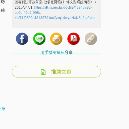
許發
國專利法修改草案(徵求意見稿) 》條文對照說明表〉，
2015/04/01,
https://stli.iii.org.tw/docfile/4694b79d-
，藉
ce0b-42e6-998c-
4bf71f0589c4313879ffaxifycq14wyuzkdz5a2bj0.doc
。
用手機閱讀及分享
推薦文章
文章