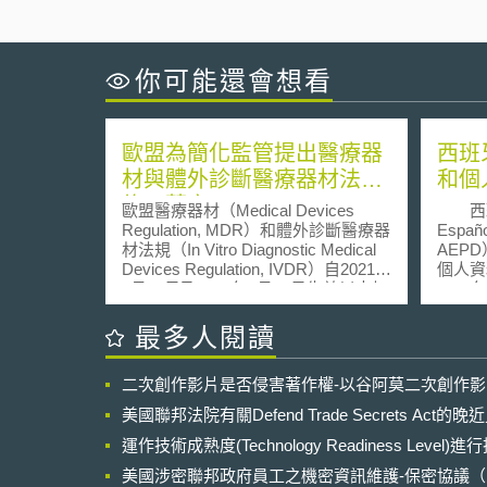
你可能還會想看
歐盟為簡化監管提出醫療器
西班
材與體外診斷醫療器材法規
和個
修正草案
歐盟醫療器材（Medical Devices
西班牙
Regulation, MDR）和體外診斷醫療器
Españo
材法規（In Vitro Diagnostic Medical
AEP
Devices Regulation, IVDR）自2021年
個人資
5月26日及2022年5月26日生效以來加
202
強了醫療器材的安全監管。然而法規
之爭議
要求嚴格、第三方驗證機構（notified
75%
最多人閱讀
bodies, NB）認證能力有限、認證程
人資料
序不具預測性、各國執行標準不一、
域的內
二次創作影片是否侵害著作權-以谷阿莫二次創作
法規與風險不成比例，導致製造成本
資料保
及行政負擔過高，甚至取消或延後產
行業等，共
美國聯邦法院有關Defend Trade Secrets Act
品上市。為此，歐盟執委會
概述了
（European Commission）於2025年
運作技術成熟度(Technology Readiness Level)
了歐盟
12月16日正式提出MDR/IVDR修正草
（Gener
美國涉密聯邦政府員工之機密資訊維護-保密協議（Non-disc
案，旨在簡化監管流程、減輕廠商與
Regu