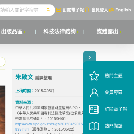
訂閱電子報
會員登入
English
出版品區
科技法律諮詢
媒體露出
熱門主題
朱啟文
編譯整理
上稿時間：
2015年05月
會員專區
資料來源：
中華人民共和國國家智慧財產權局SIPO，〈關於就
訂閱電子報
《中華人民共和國專利法修改草案(徵求意見稿)》公開
徵求意見的通知〉，2015/04/01，
http://www.sipo.gov.cn/tz/gz/201504/t20150401_1095
熱門閱讀
939.html
（最後瀏覽日：2015/05/22）