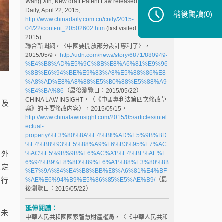
Wang Xin, New draft Patent Law released, China
Daily, April 22, 2015,
稍後閱讀
(0)
http://www.chinadaily.com.cn/cndy/2015-
04/22/content_20502602.htm
(last visited May 22,
2015).
聯合新聞網，〈中國要開放部分設計專利了〉，
2015/05/9，
http://udn.com/news/story/6871/880949-
%E4%B8%AD%E5%9C%8B%E8%A6%81%E9%96
%8B%E6%94%BE%E9%83%A8%E5%88%86%E8
%A8%AD%E8%A8%88%E5%B0%88%E5%88%A9
%E4%BA%86
（最後瀏覽日：2015/05/22）
CHINA LAW INSIGHT，〈《中國專利法第四次修改草
涉及
案》的主要修改内容〉，2015/05/15，
http://www.chinalawinsight.com/2015/05/articles/intell
ectual-
property/%E3%80%8A%E4%B8%AD%E5%9B%BD
%E4%B8%93%E5%88%A9%E6%B3%95%E7%AC
將外
%AC%E5%9B%9B%E6%AC%A1%E4%BF%AE%E
6%94%B9%E8%8D%89%E6%A1%88%E3%80%8B
穩定
%E7%9A%84%E4%B8%BB%E8%A6%81%E4%BF
自行
%AE%E6%94%B9%E5%86%85%E5%AE%B9/
（最
後瀏覽日：2015/05/22）
延伸閱讀：
若未
中華人民共和國國家智慧財產權局，〈《中華人民共和