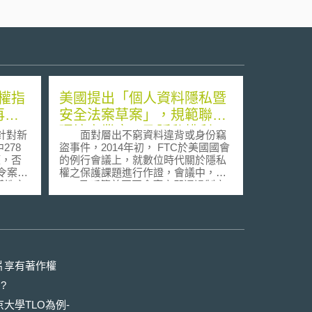
權指
美國提出「個人資料隱私暨
再次
安全法案草案」，規範聯網
環境商業應用及隱私權利
針對新
面對層出不窮資料違背或身份竊
278
盜事件，2014年初， FTC於美國國會
權，否
的例行會議上，就數位時代關於隱私
權之保護課題進行作證，會議中，
議性之
FTC乃呼籲美國國會應立即通過制定
規定，網路
一個更強的聯邦資料安全與違背提醒
n
的法律，其也進而提出「個人資料隱
發佈之新
私暨安全法案（草案）」 (Personal
新聞網
Data Privacy and Security Act of
得出版
2014, S.1897)。該草案主要分成兩大
需支付
部分: 第一部份，將強化身份竊盜和其
片享有著作權
結稅」
他違反資料隱私與安全之懲罰；第二
?
規定，網路
部份，係關於可茲辨識個人資料(PII)
之內容
之隱私和資訊安全。 法案第202
大學TLO為例-
上傳資
條係關於「個人資料隱私與安全機