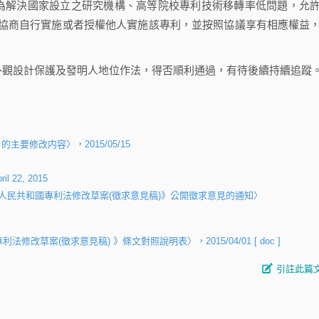
為解決國家設立之研究機構、高等院校專利技術移轉率低問題，允
協商自行實施或者授權他人實施該專利，並按照協議享有相應權益
觀設計保護及發明人地位作法，得否順利通過，有待後續持續追蹤
的主要修改内容〉，2015/05/15
ril 22, 2015
人民共和國專利法修改草案(徵求意見稿)》公開徵求意見的通知〉
改草案(徵求意見稿) 》條文對照說明表〉，2015/04/01
[ doc ]
引註此篇