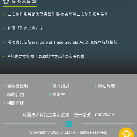
最多人閱讀
法的實施期間，建立並運營「領域橫向權利資訊檢索系統」，以連接各領域
勵創新活動，除了面對脫歐過渡期確保對英國商標跟設計等智慧財產權能在
會需要有此指引的提出，乃是因為現今全球評估生物製劑原料藥或成品在製
資料庫[4]。 該系統將力求實現數位化程度最高的設計，除了與各領域資料
脫歐後繼續受歐盟法規的保護，還有藉由與歐洲經濟區以及其他國家的雙邊
造品質變更前後的比較，需提供可比性試驗報告，做法上都是參考2004年
庫連接外，還將包括設置統一的窗口組織來執行新的授權利機制，設法使未
或多邊貿易協定，納入智慧財產權條款（包含智財保護與執法）、對創新活
二次創作影片是否侵害著作權-以谷阿莫二次創作影片為例
國際醫藥法規協和會（International Council for Harmonisation of
在現有資料庫中收錄的內容（如僅在網絡上創作的內容、未集中管理的著作
動的支持、排除與智財相關之市場准入障礙（IP-related market access
Technical Requirements for Pharmaceuticals for Human Use, ICH）公布
等）能夠順利登錄，並提供確認權利資訊和使用許可意願表示的功能。為了
barrier）、保障消費者選擇，以及獎勵創作人跟補助產業創新等措施，支持
「生物製劑可比性試驗」（ICH Q5E Biotechnological/biological products
何謂「監理沙盒」？
簡化流程和加快速度，這些窗口組織（機構）將由經文化廳長官認可的單位
英國企業在國內外的創新與成長。
subject to changes in their manufacturing process: comparability of
擔任，負責申請受理、審議確認和(應支付的使用)報酬審定等程序。另外，
biotechnological/biological products）指引，但主要適用對象為蛋白質藥
對於擬取得無期限的授權使用的利用人，可以利用不明著作授權制度，並可
美國聯邦法院有關Defend Trade Secrets Act的晚近見解與趨勢
品及其衍生物，並不完全適用細胞及基因製劑。 可比性試驗的目的是確保
透過這些窗口組織簡化相關授權程序[5]。 參、事件評析 日本已考慮到數位
化學製造管制（Chemistry, Manufacturing, and Controls, CMC）變更前後
時代的資訊變化速度，認為應該在著作權制度和相關政策改革方面，推動公
的原料藥或成品，品質需具有高度相似性，才可引用之前的CMC或IND的資
私協力尋找權利者、確認使用可行性的合作，規劃建立跨領域權利資訊檢索
A片也要搞創意！具原創性之A片享有著作權
料；如果使用的細胞種類、病毒載體及組織工程產品等重大改變，已嚴重影
系統，以利最大限度地實現新裁定授權制度的簡化和迅速處理，以實現其戰
響原料藥或成品的品質，不適用目前的可比性試驗，需重新申請IND或上市
略綱領持續著力的內容「創作」和「利用」循環的加速。 而促進內容「創
許可，將造成申請商需要投入更多的成本，影響產品上市時程。 細胞及基
作」和「利用」循環加速的做法，日本不只是建立法令依據，是透過資訊科
因製劑屬於新興療法，其可比性試驗的審查迄今全球並沒有明確的規範，都
技與認證適格單位，用完整而全面性的配套措施進行推動。顯見日本已注意
是參考ICH Q5E建議，而FDA發布本指引草案正向表列細胞及基因製劑，其
到資訊科技可以降低、便利權利資訊的登錄，讓權利人不會因為登錄作業麻
隱私權聲明
徵才訊息
網站導覽
驗證確校、安定性及批次變更的可比性依據。讓業者可依循本指引草案，加
煩而意願欠缺；而與既有資料的串接，則可在不會喪失保有各自資料庫的保
速細胞及基因製劑的開發、IND申請及產品上市，提升生醫產業的發展。 本
聯絡我們
資策會
障下，快速建立資料完整的檢索查詢平台。因此日本預計2023年將首先確
文同步刊載於stli生醫未來式網站（https://www.biotechlaw.org.tw）
定要優先合作的資料庫、研究合作方式、建立檢索介面的概念；同時對未集
相關連結
中管理的著作等內容的權利資訊登記方法進行需求調查和探討，預計於
2024年度將研析該系統應具備的細部功能規格[6]。 而既有除了系統工具
財團法人資訊工業策進會 統一編號：05076416
外，為促進新的權利處理制度的實現，由於資料分散在不同地方，相較於單
一的官方登錄或受理平台，多元的受理窗口更能便利的登錄、受理做法，日
本考慮與數位/網路出版等網上內容流通的中介者共同協作，更能以適應數
Copyright © 2016 STLI,III. All Rights Reserved.
位時代的速度為基礎與先進技術的應用，順利實現新制度的準備和持續營