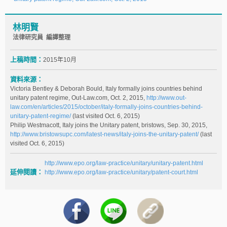
林明賢
法律研究員 編譯整理
上稿時間：
2015年10月
資料來源：
Victoria Bentley & Deborah Bould, Italy formally joins countries behind
unitary patent regime, Out-Law.com, Oct. 2, 2015,
http://www.out-
law.com/en/articles/2015/october/italy-formally-joins-countries-behind-
unitary-patent-regime/
(last visited Oct. 6, 2015)
Philip Westmacott, Italy joins the Unitary patent, bristows, Sep. 30, 2015,
http://www.bristowsupc.com/latest-news/italy-joins-the-unitary-patent/
(last
visited Oct. 6, 2015)
http://www.epo.org/law-practice/unitary/unitary-patent.html
延伸閱讀：
http://www.epo.org/law-practice/unitary/patent-court.html