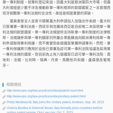
單一專利制度，就專利登記來說，因義大利是歐洲第四大市場，但義
大利曾經是少數不涉及推動新單一專利框架的歐盟國家之一且曾隨西
班牙挑戰單一專利法規的合法性，故這是相當重要的突破。
委員會發言人並表示隨著義大利申請加入加強合作系統，義大利
已簽署單一專利法規。西班牙與克羅埃西亞是目前唯二未採用單一專
利法規的歐盟國家。單一專利法規提供支持新單一專利制度的法律框
架。法規讓參與單一專利國家的所屬企業能藉由向歐洲專利局單一專
利申請取得專利保護，而不需要到各個國家單獨申請專利。然而，單
一專利保護將只應用於這些已簽署及認可單一專利法院協議及採用單
一專利法規的國家。到目前為止有八個國家已認可單一專利法院：奧
地利、法國、比利時、瑞典、丹麥、馬爾他共和國、盧森堡及葡萄
牙。
相關連結
http://www.epo.org/law-practice/unitary/patent-court.html
http://www.epo.org/law-practice/unitary/unitary-patent.html
Philip Westmacott, Italy joins the Unitary patent, bristows, Sep. 30, 2015
Victoria Bentley & Deborah Bould, Italy formally joins countries behind
unitary patent regime, Out-Law.com, Oct. 2, 2015