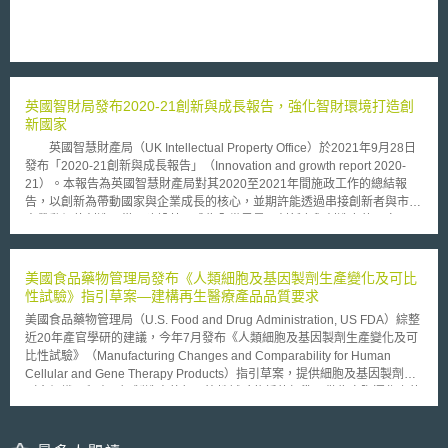
應用循環；第二，促進負責任和可信賴的AI，兼顧促進AI技術應用和維持知
的財產創造的激勵，同時對風險採取必要的措施；第三，發揮內容產業力量
推動內容產業的強化和結構改革，進行政府和民間的合作促進內容創作；從
促進內容的創作和使用循環的角度出發，建立簡單而統一的權利處理窗口機
構，並推進跨領域的權利資訊搜索系統的建立。 貳、重點說明 目前網路上
的業餘創作者等創作的內容越來越多，但此類內容使用的可行性因權利者資
英國智財局發布2020-21創新與成長報告，強化智財環境打造創
訊不明確，造成獲得許可所需的成本過高，成為便利的數位時代造成的不便
新國家
利後遺症。日本「知的財産推進計畫」於2022即已針對著作權制度進行改
革方向，開始推動實現簡單且一體化的權利處理，加速內容的流通和創作者
英國智慧財產局（UK Intellectual Property Office）於2021年9月28日
的報酬回饋，力圖實現簡潔統一的權利處理制度，以促進內容的「創作」和
發布「2020-21創新與成長報告」（Innovation and growth report 2020-
「利用」循環[2]。 日本注意到隨著內容的主要流通轉向網絡播送，對於業
21）。本報告為英國智慧財產局對其2020至2021年間施政工作的總結報
者而言，實現內容差異化，包括對留在手上的播送內容檔案再利用，對強化
告，以創新為帶動國家與企業成長的核心，並期許能透過串接創新者與市場
競爭至關重要。但涉及多個權利持有人的內容，其權利處理成為取得授權的
來帶動價值創造，從而建設英國成為全世界最具創新力與創造力的國家。
瓶頸，導致內容的利用無法推進。基於簡便化權利處理和報酬支付的政策想
本報告指出，英國在全球創新指標當中均名列前茅，關鍵在於以系統
法，日本於今（2023）年提出修改著作權法，創建新的作品使用法定授權
化、組織化的方式推動創新，從而使創新成為帶動國家發展的動力，並得以
申請制度，並在同年5月修改法案獲得通過[3]。依據此新通過的授權申請制
對抗冠狀病毒的侵襲與實現淨零（Net Zero）排放的目標。呼應英國在
美國食品藥物管理局發布《人類細胞及基因製劑生產變化及可比
度，日本文化廳可以針對未授權集體管理或權利人提供利用意願不明的著
2020年發表研發路徑圖（R&D Roadmap）以及2021年7月發布的創新戰略
性試驗》指引草案—建構再生醫療產品品質要求
作，裁定可由利用人支付補償金以順利實現對這些作品於特定時間內的利
（Innovation Strategy），英國目標在2035年成為全球創新中心。 面
美國食品藥物管理局（U.S. Food and Drug Administration, US FDA）綜整
用。 除建立授權意願不明的利用授權法令依據外，日本亦擬在實務上建立
對2020年英國脫離歐盟的巨大轉變，英國智慧財產局同步推動「單一智慧
近20年產官學研的建議，今年7月發布《人類細胞及基因製劑生產變化及可
配套機制，即透過數位化、一體化的流程設計，規劃建立能夠跨領域尋找著
財產局轉型計畫」（One IPO Transformation Programme），以組織重
比性試驗》（Manufacturing Changes and Comparability for Human
作權資料的資料庫，以利確認權利資訊和使用許可的意願表示。而針對橫向
塑、流程再造及數位轉型等方式，完成包含透過政府數位服務系統
Cellular and Gene Therapy Products）指引草案，提供細胞及基因製劑
跨域的權利資訊資料庫的構建，日本特別成立研究小組，於2022年12月
（Government Digital Service, GDS）推動智慧財產權管理數位化、開發基
（含組織工程產品）製造商執行可比性試驗依循的標準，做為實際運作上的
「跨域權利資訊資料庫研究報告」。該報告提出連接各領域資料庫來檢索資
於人工智慧的商標搜索工具以協助商標申請人降低檢索成本，以及優化包含
參考。US FDA並強調若臨床開發與製程開發同步，將會使產品品質提升、
訊的「領域橫向權利資訊檢索系統」的規劃。依該規劃，日本文化廳將與保
會計系統在內等工作流程以支持電腦設備更新並提升作業效率等措施。
產品供應增加或製造效率提高，讓國內外申請商申請新藥臨床試驗
有各領域資料庫的相關利害關係人合作，推進系統的設計和開發在新著作權
為了打造世界一流的智慧財產權環境，英國透過一系列政策與法規來鼓
（Investigational New Drug, IND）及上市許可有明確的遵循方向。 之所以