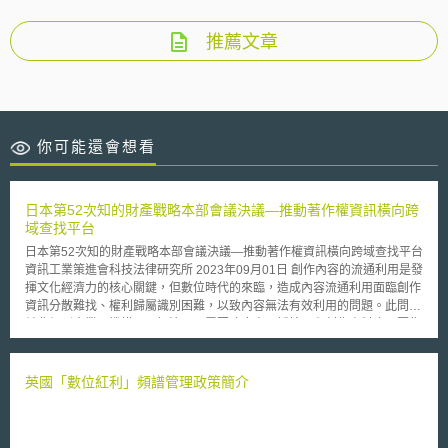
推薦文章
你可能還會想看
日本第52次知的財產戰略本部會議決議—推動著作權資訊橫向跨
域查找平台
日本第52次知的財產戰略本部會議決議—推動著作權資訊橫向跨域查找平台
資訊工業策進會科技法律研究所 2023年09月01日 創作內容的流通利用是發
揮文化經濟力的核心關鍵，但數位時代的來臨，造成內容流通利用面臨創作
資訊分散難找、權利歸屬識別困難，以致內容無法有效利用的問題。此問題
並非個別企業、機構可以解決，而需要政府出面橋接既有創作資料庫，匯集
散落於各處的內容創作資料及創作人資訊。 壹、事件摘要 日本岸田首相於
2023年6月9日在官邸召開第52次知的財產戰略本部會議，針對「知的財產
推進計畫2023」進行討論並決定[1]。日本基於為了活化日本的創新並實現
英國「數位紅利」頻譜管理政策簡介
持續的經濟增長，將社會轉變為最大限度發揮知的財產價值的社會的目的，
提出2023知的財產推進計畫的三大重點，包括：第一，強化新創企業和大
學的知的財產生態系統，透過新創企業等管道迅速實現大學研究成果的社會