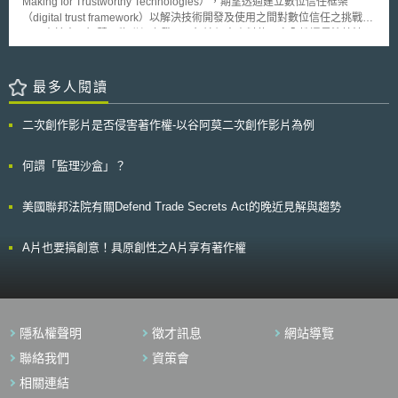
Making for Trustworthy Technologies），期望透過建立數位信任框架
須之資訊，則非屬私領域之範疇。」聯邦第六巡迴上訴法院拒絕將憲法增修
確保資料安全等。 對於AI相關產業從事人員來說，更新AI相關規範知識非常
（digital trust framework）以解決技術開發及使用之間對數位信任之挑戰。
條文第4條的保護延伸至像是個人通訊或IP位址等之後設資料(metadata)，
重要，CNIL的人工智慧操作指引將可協助增強AI產業對於個資處理複雜法
由於人工智慧及物聯網之發展，無論個人資料使用安全性還是演算法預
其原因在於，蒐集此等資訊或記錄並不會揭露通訊的內容，因此本案之嫌疑
律問題的理解。
測，都可能削弱人民對科技發展之信賴。本報告提出數位信任路線圖
人就聯邦調查局所取得之資訊並無隱私權之期待。法院認定，此等行為不同
（Digital trust roadmap），說明建立數位信任框架所需的步驟，以鼓勵組
於自智慧型手機取得資訊，因為後者「通常而言儲存了大量有關於特定使用
織超越合規性，指導領導者尋求符合個人與社會期望之全面措施行動，以實
最多人閱讀
人之資訊。」 2015年11月9日，美國聯邦最高法院拒絕審理Davis v.
現數位信任。路線圖共分為四步驟： 1.承諾及領導（commit and
United States案，該案係爭執搜索令於執法部門要求近用手機位置資料時之
lead）：數位信任需要最高領導階層之承諾才能成功，故需將數位信任與組
必要性。加州州長Jerry Brown於2015年10月亦簽署加州電子通訊法
二次創作影片是否侵害著作權-以谷阿莫二次創作影片為例
織戰略或核心價值結合，並從關鍵業務領域中（例如產品開發、行銷、風險
(California Electronic Communications Act, CECA)，該法禁止任何州政府
管理及隱私與網路安全）即納入數位信任概念。 2.規劃及設計（plan
的執法機關或其他調查單位，在未出示搜索令的情況下，要求個人或公司提
and design）：透過數位信任差距評估（digital trust gap assessment）以
何謂「監理沙盒」？
供具敏感性之後設資料。
瞭解組織目前之狀態或差距，評估報告應包括目前狀態說明；期望達成目標
建議；治理、風險管理與合規性（governance, risk management and
美國聯邦法院有關Defend Trade Secrets Act的晚近見解與趨勢
compliance, GRC）調查結果；將帶來之益處及可減輕之風險；計畫時程
表；團隊人員及可用工具；對組織之影響等。 3.建立及整合（build
and integrate）：實現數位信任需關注人員、流程及技術等三大面向。首先
A片也要搞創意！具原創性之A片享有著作權
需確保人員能力、達成該能力所需之資源，以及人員溝通與管理；第二，定
義組織數位信任流程，包括制定計劃所需時程、預算及優先實施領域，調整
目前現有管理流程，並識別現有資料資產；最後，針對技術使用，可考慮使
用AI監控、雲端管理系統以及區塊鏈等，以監測資料之使用正確性及近用權
限管理。 4.監控及滾動調整（monitor and sustain）：建立數位信任框
隱私權聲明
徵才訊息
網站導覽
架後，需持續建構相關績效及風險評估程序，以確保框架之穩定，並根據不
斷變化的數位信任期望持續改善，以及定期向董事會報告。
聯絡我們
資策會
相關連結