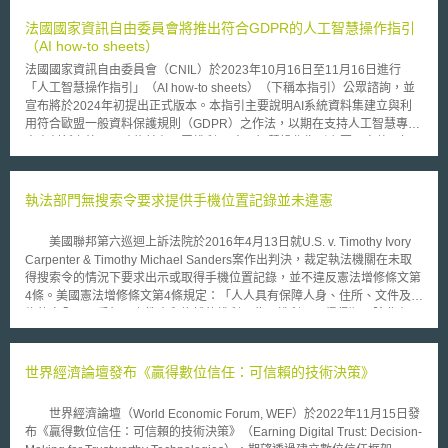
聯網裝置，另就聯網服務則須具備雙向資料傳遞且須與聯網產品的操作功能
有影響之服務。 就資料持有者有義務提供之資料適用範圍，僅限於聯網裝
法國國家資訊自由委員會將推出符合GDPR的人工智慧操作指引
置與相關服務所產出的原始資料與預處理資料（原始但可用），資料持有者
（AI how-to sheets）
就原始資料或預處理資料進行加值所產生資料，如經分析所產生之衍生資
法國國家資訊自由委員會（CNIL）於2023年10月16日至11月16日進行
料、經投入重大資源進行清理之資料等，則不在共享義務之範圍內，另就資
「人工智慧操作指引」（AI how-to sheets）（下稱本指引）公眾諮詢，並
料的內容有其他法律保護亦不在資料法的範疇中，如網路攝影機之照片/影
宣布將於2024年初提出正式版本。本指引主要說明AI系統資料集建立與利
片有受著作權法保護係屬於資料內容，網路攝影機之使用模式/電池狀態/照
用符合歐盟一般資料保護規則（GDPR）之作法，以期在支持人工智慧專業
明強度等資料才是資料法所規範之資料，惟須留意若影像之內容非屬著作權
人士創新之外，同時能兼顧民眾權利。 人工智慧操作指引主要內容整理如
保護之標的，如網路攝影機因具感測功能而自動就影像判斷是否異常現象或
下： 1.指引涵蓋範圍：本指引限於AI開發階段（development phase），不
提供建議，此類影像因不具人類創意而不受著作權保護，仍屬資料法所涵蓋
包含應用階段（deployment phase）。開發階段進一步可分為三階段，包
範圍。 於FAQs之解釋中，就資料法實際操作與預期有所差異，歐盟委員會
括AI系統設計、資料蒐集與資料庫建立，以及AI系統學習與訓練。 2.法律適
執法部門無搜索令要求提供手機位置記錄並未違憲
後續亦會整合與數位資料相關之法規，如建立資料聯盟策略（Data Union
用：當資料處理過程中包含個人資料時，人工智慧系統的開發與設計都必須
Strategy），以助於企業促進數位資料的使用與共享。國內廠商若有提供歐
確定其適用的法律規範為何。 3.定義利用目的：CNIL強調蒐集及處理個資
盟客戶相關聯網設備與服務時，須留意內部資料管理制度能否滿足資料法要
美國聯邦第六巡迴上訴法院於2016年4月13日就U.S. v. Timothy Ivory
時應該遵守「明確」、「合法」、「易懂」之原則，由於資料應該是基於特
求，確保組織有因應相關法規議題的變化進行制度的變更，如何將外部議題
Carpenter & Timothy Michael Sanders案作出判決，裁定執法機關在未取
定且合法的目的而蒐集的，因此不得以與最初目的不相符的方式進一步處理
與資料管理制度連結，可參資策會科法所創意智財中心就數位資料管理機制
得搜索令的情況下要求出示或取得手機位置記錄，並不違反憲法增修條文第
資料。故明確界定人工智慧系統之目的為何，方能決定GDPR與其他原則之
所公布之《重要數位資料治理暨管理制度規範（EDGS）》，將組織營運所
4條。美國憲法增修條文第4條規定：「人人具有保障人身、住所、文件及財
適用。 4.系統提供者的身分：可能會是GDPR中的為資料控管者（data
在國別之法規範變動納入關注之外部議題，並設定對應之資料政策與目標，
物的安全，不受無理之搜索和拘捕的權利；此項權利，不得侵犯；除非有可
controller）、共同控管者（joint controller）以及資料處理者（data
建立符合法令規範之資料管理制度，如是否得以識別為資料法所適用之資料
成立的理由，加上宣誓或誓願保證，並具體指明必須搜索的地點，必須拘捕
processor）。 5.確保資料處理之合法性：建立AI系統的組織使用的資料集
等，以確保組織資料管理機制符合法令要求。 本文為資策會科法所創智中
的人，或必須扣押的物品，否則一概不得頒發搜索令。」 本案事實係
若包含個人資料，必須確保資料分析與處理操作符合GDPR規定。 6.必要時
心完成之著作，非經同意或授權，不得為轉載、公開播送、公開傳輸、改作
聯邦調查局取得兩名涉及多起搶劫案之嫌疑人的手機位置，而根據手機位置
世界經濟論壇發布《贏得數位信任：可信賴的技術決策》
進行資料保護影響評估（DIPA）。 7.在系統設計時將資料保護納入考慮：
或重製等利用行為。 本文同步刊登於TIPS網站（https://www.tips.org.tw）
之相關資料顯示，於相關搶案發生之時間前後，該二名嫌疑人均位於事發地
包含建立系統主要目標、技術架構、識別資料來源與嚴格篩選使用…等等。
半英哩至兩英哩的範圍內，故該二名嫌疑人隨後被控多項罪名。在肯認與個
8.資料蒐集與管理時皆須考慮資料保護：具體作法包含資料蒐集須符合
世界經濟論壇（World Economic Forum, WEF）於2022年11月15日發
人通訊相關之隱私法益的重要性的同時，聯邦第六巡迴上訴法院認為，「縱
GDPR、糾正錯誤、解決缺失值、整合個資保護措施、監控所蒐集之資料、
布《贏得數位信任：可信賴的技術決策》（Earning Digital Trust: Decision-
使個人通訊之內容落於私領域，但是為了將該些通訊內容自A地至B地所必
蒐集之目的，以及設定明確的資料保留期限，實施適當的技術和組織措施以