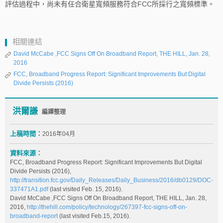
評估過程中，尚未有任合衛星寬頻服務符合FCC所採行之寬頻標準。
相關連結
David McCabe ,FCC Signs Off On Broadband Report, THE HILL, Jan. 28,
2016
FCC, Broadband Progress Report: Significant Improvements But Digital
Divide Persists (2016)
洪爾謙
編譯整理
上稿時間：
2016年04月
資料來源：
FCC, Broadband Progress Report: Significant Improvements But Digital
Divide Persists (2016),
http://transition.fcc.gov/Daily_Releases/Daily_Business/2016/db0129/DOC-
337471A1.pdf
(last visited Feb. 15, 2016).
David McCabe ,FCC Signs Off On Broadband Report, THE HILL, Jan. 28,
2016,
http://thehill.com/policy/technology/267397-fcc-signs-off-on-
broadband-report
(last visited Feb.15, 2016).