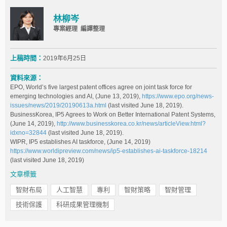
林柳岑
專案經理 編譯整理
上稿時間：
2019年6月25日
資料來源：
EPO, World’s five largest patent offices agree on joint task force for
emerging technologies and AI, (June 13, 2019),
https://www.epo.org/news-
issues/news/2019/20190613a.html
(last visited June 18, 2019).
BusinessKorea, IP5 Agrees to Work on Better International Patent Systems,
(June 14, 2019),
http://www.businesskorea.co.kr/news/articleView.html?
idxno=32844
(last visited June 18, 2019).
WIPR, IP5 establishes AI taskforce, (June 14, 2019)
https://www.worldipreview.com/news/ip5-establishes-ai-taskforce-18214
(last visited June 18, 2019)
文章標籤
智財布局
人工智慧
專利
智財策略
智財管理
技術保護
科研成果管理機制