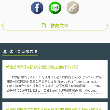
推薦文章
你可能還會想看
韓國首爾高等法院部分駁回高通提出的行政訴訟
韓國首爾高等法院第七行政庭（下稱：韓國高等法院）於2019年12月4
日部分駁回高通對韓國公平交易委員會（Korea Fair Trade Commission，
下稱：韓國公平會）提起的行政訴訟，高通仍需支付鉅額罰鍰。 韓國
公平會於2016年12月28日，曾針對高通干涉數據機晶片組（Modem
Chipset）的對手廠商之商業活動，進而破壞市場競爭一事，開出史上最高
額的行政罰鍰共1.0311兆韓元。當時韓國公平會指出，高通的標準必要專利
（Standards-Essential Patents, SEPs）授權不符合「公平、合理、非歧視
原則」（Fair, Reasonable and Non-Discriminatory, FRAND），希望藉由
美國國防授權法案擴大告發者保護範圍透過外部監督有效遏止不