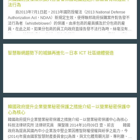
開罰徹底矯正高通的商業模式，不讓高通透過該商業模式不合理地維持並擴
法行為
張其數據機晶片的獨佔地位，進而壓迫數據機晶片業者（如：聯發科或英特
自2013年7月1日起，2013年國防授權法（2013 National Defense
爾）和手持裝置（Handset）業者。高通不滿韓國公平會之行政處分，逕向
Authorization Act，NDAA）新規定生效，使得聯邦政府採購案件對告發不
韓國高等法院提出撤銷行政處分之訴，並請求暫緩執行。然而，高通所提出
法行為者（whistleblower）的保護，由承包商的雇員擴及於分包商的雇
的暫緩執行請求，於2017年11月27日即被韓國高等法院駁回。至於高通所
員，在此之前，如果分包商的員工向政府直接告發不法行為時，絲毫沒有法
欲提起的撤銷行政處分之訴，韓國高等法院則於本次駁回。 儘管韓國
律可以用於對抗雇主可能採取的報復措施。 2013 NDAA業於1月份經
高等法院對韓國公平會的部分決議積極地表示贊同，並非照單全收，韓國高
美國總統簽署，期中除新增對於分包商雇員保護外，該法案也擴張了主包商
等法院於裁判要旨中指出：韓國公平會針對「全面性的專利組合授權」
員工的保護範圍。新法之下，主包商員工如向其公司內部之主管告發不法行
（Comprehensive Portfolio Licensing）請求矯正措施（Remedy）一事係
為，一樣可以受到法律對告發者的保護，強化了現行法下只有直接對政府申
智慧聯網趨勢下的城鎮再進化－日本 ICT 社區總體營造
屬違法，換言之，高通毋須逐一重啟授權談判。至於罰鍰和其他決議，韓國
訴者始能得到法律保護。 根據2013 NDAA第828節之規定，承包商、
高等法院則認為有其合理性。
分包商之雇員，都不能被解雇、降級或其他歧視行為以作為揭發行為之報
復。當這些雇員合理認為有關於聯邦契約的管理不善、聯邦經費的浪費、或
濫用聯邦契約授與之權力等行為，而可能造成潛在的或特定的對公共健康或
安全之危害時，或違反聯邦契約行為有關法律或法規時，而向國會議員、稽
查總長、政府課責辦公室（The Government Accountability Office）、聯邦
契約管理人員、司法部人員、法院或陪審團、承包商或次包商負責調查不法
之人員等提供資訊時。法規也明訂，條文中所謂報復，包括該等人員即使是
受到行政機關人員在法定權限內的的正式要求而提供資訊時亦然。
韓國政府提升企業營業秘密保護之措施介紹－以營業秘密保護中
心為核心
韓國政府提升企業營業秘密保護之措施介紹－以營業秘密保護中心為核心
科技法律研究所 法律研究員 陳聖薇 2014年10月09日 壹、前言 韓國
政府為提高其國內中小企業及中堅企業因應智財權侵權與紛爭之能力，今
(2014)年度由國家智慧財產委員會[1]為首，與文化體育觀光部、專利廳、法