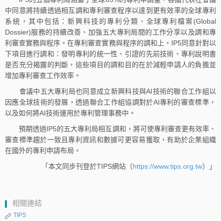
中同意將持續透過相互調和專利審查程序以達到更有效率的全球專利
系統，其中包括：新興科技的專利分類、全球專利檔案(Global
Dossier)服務的持續改善、加強五大專利局間的工作分享以及調和專
利審查實務與程序。在專利審查實務與程序的調和上，IP5同意針對以
下項目進行調和：發明專利的統一性、引證的先前技術、專利說明書
是否充分揭露的判斷，這些項目的調和目的在於減輕申請人的負擔並
增加專利審查工作效率。
會議中五大專利局也同意成立新興科技與AI技術的聯合工作組以
因應全球技術的發展，透過聯合工作組協調對於AI專利的審查標準，
以及如何將AI技術運用於專利管理事務中。
預期透過IP5的五大專利局相互調和，將可使專利審查更有效率、
審查標準趨於一致且專利資訊和數據可更容易獲取，有助於企業組織
在國外的專利申請布局。
「本文同步刊登於TIPS網站（
https://www.tips.org.tw
）」
相關連結
TIPS