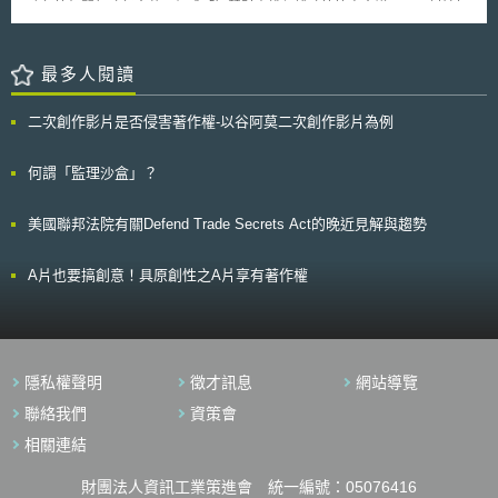
務部等相關行政部會共同組成「智慧財產權保護政策協商會議[2]」，討論如
何提高政府面對專利、商標、著作權及營業秘密等智財侵權之因應效率，研
提各部會配合推動之智財保護政策。 韓國檢討企業營業秘密保護現
況，認為營業秘密雖然是企業的生命，但其企業的普遍想法卻是「技術外
最多人閱讀
流、營業秘密保護與我們公司無關」[3]。為促使韓國能夠朝智財強國邁進並
防止營業秘密與尖端技術外流，韓國決定由韓國專利資訊院[4]成立營業秘密
二次創作影片是否侵害著作權-以谷阿莫二次創作影片為例
保護中心[5]，主要任務為推廣營業秘密管理體制、改善營業秘密保護制度以
及提高營業秘密管理意識。據此，營業秘密保護中心規劃「企業營業秘密現
況診斷」、「營業秘密標準管理系統」與「營業秘密正本證明制度」等措
何謂「監理沙盒」？
施，以下簡要介紹之。 貳、措施重點說明 一、營業秘密現況診斷與營業秘
密標準管理系統 為協助韓國企業了解本身營業秘密管理現況[6]與問題
美國聯邦法院有關Defend Trade Secrets Act的晚近見解與趨勢
點，並據以提出專家建議與建議改善方向。營業秘密保護中心首先規劃一系
列診斷諮詢措施，診斷項目分為組織政策管理、文件權限管理、人員管理、
物理管理、資訊技術管理五大類，共計32項子題。就每一子題另設計細部問
A片也要搞創意！具原創性之A片享有著作權
題，了解企業是否具備相關規範、有否確實遵守，若違反規範時，是否有相
關處置措施。舉例來說：在企業內外網路是否分開的提問中，便要求檢視是
否有將內部營業秘密保管之網路與外部網路完全阻隔，還是僅採行認證措
施，或完全沒有任何作為。整體而言，診斷流程概述如下： 1.準備階段:本
項措施是透過問卷方式，針對公司現職員工進行詢問，掌握內部個別部門基
隱私權聲明
徵才訊息
網站導覽
本業務現況與確認經營者是否有改善想法，進而推導各部門營業秘密管理問
題點。 2.診斷階段:進行營業秘密管理現況綜合評估，以得知目前企業對於
聯絡我們
資策會
營業秘密管理之水準與缺失。 3.規劃改善階段:依據診斷結果，針對該企業
相關連結
營業秘密管理所在問題提出相對應之改善方案。 4.執行階段:以評比為基
準，提供階段別處理建議事項，為改善實際營業秘密管理環境提出對策。
財團法人資訊工業策進會 統一編號：05076416
等 級 狀 態 A等級 (81分以上, 優良) 具備營業秘密管理體系且運作良