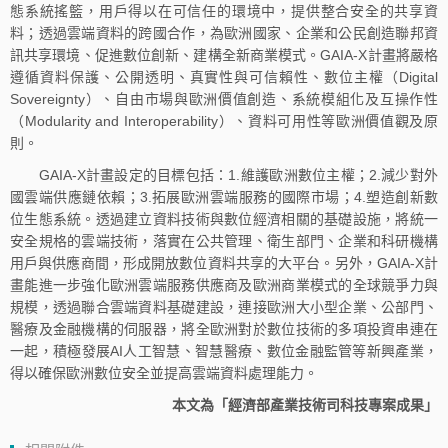
態系統搖籃，用戶得以在可信任的環境中，提供整合安全的共享資
料；透過雲端資料的跨國合作，為歐洲國家、企業和公民創造聯邦資
訊共享環境、促進數位創新、建構全新商業模式。GAIA-X計畫將嚴格
遵循資料保護、公開透明、真實性與可信賴性、數位主權（Digital
Sovereignty）、自由市場與歐洲價值創造、系統模組化及互操作性
（Modularity and Interoperability）、資料可用性等歐洲價值觀及原
則。
GAIA-X計畫設定的目標包括：1.維護歐洲數位主權；2.減少對外
國雲端供應鏈依賴；3.拓展歐洲雲端服務的國際市場；4.塑造創新數
位生態系統。透過建立資料技術與數位經濟相關的基礎設施，將統一
安全規格的雲端技術，落實在公共管理、衛生部門、企業和科研機構
用戶與供應商間，形成開放數位資料共享的大平台。另外，GAIA-X計
畫能進一步強化歐洲雲端服務供應商及歐洲商業模式的全球競爭力與
規模，透過聯合雲端資料基礎建設，連接歐洲大小型企業、公部門、
醫療及金融機構的伺服器，將全歐洲對於數位技術的多項投資串連在
一起，積極發展AI人工智慧、智慧醫療、數位金融監管等新興產業，
得以確保歐洲數位安全並提高雲端資料處理能力。
本文為「經濟部產業技術司科技專案成果」