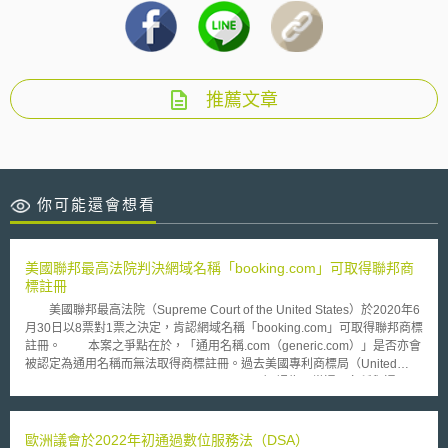
推薦文章
你可能還會想看
美國聯邦最高法院判決網域名稱「booking.com」可取得聯邦商
標註冊
美國聯邦最高法院（Supreme Court of the United States）於2020年6
月30日以8票對1票之決定，肯認網域名稱「booking.com」可取得聯邦商標
註冊。 本案之爭點在於，「通用名稱.com（generic.com）」是否亦會
被認定為通用名稱而無法取得商標註冊。過去美國專利商標局（United
States Patent and Trademark Office, USPTO）認為，當通用名稱與通用頂
級域名（如「.com」）組合時，所得到之組合仍會被認定具有通用性
（generic），因為僅在通用名稱中加入「.com」，如同加入「公司」一
詞，無法藉此傳達任何可識別來源之意義。就「booking.com」而言，由於
歐洲議會於2022年初通過數位服務法（DSA）