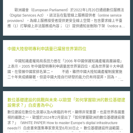
「Booking」一詞意指旅行預訂，「.com」一詞表示其為一個商業網站，故
消費者觀諸「booking.com」此一用語，會認為其是提供旅遊住宿之線上預
歐洲議會（European Parliament）於2022年1月20日通過數位服務法
訂服務。且即便認為「booking.com」屬於描述性商標，其亦缺乏第二意義
（Digital Services Act），該法旨在監管線上服務提供者（online service
而無法註冊。 惟聯邦最高法院認為，因為同一時間僅有一個實體可占
providers），為線上服務接受者提供更安全線上空間，包含要求線上平臺
用一特定網域名稱，因此「generic.com」一詞可向消費者傳達與特定網站
應（1）打擊線上非法服務或內容；（2）提供通知並刪除/下架（notice and
之關聯。且對於通用性之認定原則主要有三：首先，通用性係指商品或服務
action）機制，不得有差別性或任意性對待；（3）提供無廣告追蹤
之類別，而非該類別之特定示例；其次，對於複合用語而言，其識別性之認
（tracking-free ad）選項，和禁止將未成年人資料用於定向廣告（targeting
定應以整體觀之，非個別隔離觀察；最後，應視用語之相關意涵對於消費者
advertising）；（4）對於線上平臺課以行政責任，如：超大型線上平臺
之意義而定。基於該等原則，「booking.com」是否具有通用性，取決於該
（very large online platforms, VLOP）若故意或過失違反義務，最高罰鍰可
中國大陸發明專利申請量已躍居世界第四位
用語是否整體上向消費者表示為線上旅館預定服務之類別，例如：消費者是
被處以前一會計年度總營業額6%，或按日連續處罰最高可處前一會計年度
否會認為另一家提供相似服務之Travelocity也是一種「booking.com」；但
平均每日營業額5％。若可能致危害生命或人身安全，主管機關亦可勒令其
消費者並非以此種方式來認知「booking.com」用語，因此，由於
中國知識產權局局長田力普在「2006 年中國保護知識產權高層論壇」
停止提供服務；（5）強制性風險評估和提高演算法透明度，以打擊有害內
「booking.com」對於消費者而言並非通用名稱，其未具通用性。
上表示，2005 年中國發明專利申請量居世界第四位，成為世界第十大申請
容（harmful content）和虛假資訊。 數位服務法所規範的服務主要有
USPTO另認為基於政策考量，其反對如「booking.com」之
國，在發展中國家排名第二。 不過，雖然中國大陸知識產權制度實施
四種類型，四種服務提供者負擔累計義務（cumulative obligation），其中
「generic.com」之商標註冊，因此種商標保護將使商標權人對於其他應保
二十年來成績顯著，但是中國大陸自行研發的能力仍有待提昇。因為，
VLOP被賦予最多責任，因其對於散布非法內容並造成社會危害具有特殊風
持自由使用之相似文字擁有過度控制權，例如可能會妨礙競爭者使用
2005 年中國大陸發明專利申請十七萬餘件中有近五成來自外國，而來自獨
險，須具備風險減緩、獨立稽核等機制。相關服務定義如下： （1）中介服
「booking」用語或「ebooking.com」、「hotel-booking.com」等域名。
資、合資等三資企業只佔了大約六分之一。若從申請發明專利的技術程度觀
務提供（Intermediary Service）：提供網路基礎建設服務。 （2）託管服務
聯邦最高法院指出，USPTO顧慮之情形其實也會出現於任何描述性商標。
察，外國人發明專利申請案集中在高科技的技術領域，而中國國內發明多集
提供（hosting service）：由服務接受者提供資訊並應其要求提供資訊儲存
事實上，除非可能造成消費者混淆，競爭者之使用並不會侵害商標權。
中在一般技術領域。 對照 2005 年大陸的中央企業研發投入額佔當年銷
數位基礎建設的挑戰與未來-以歐盟「如何掌握歐洲的數位基礎建
服務，例如：雲端儲存服務、網站主機代管等服務。 （3）線上平臺
「booking.com」是識別性較弱的商標，較難導致消費者混淆，且
售收入的比重平均為 1.5% ，相較先進國家大型企業一般不低於銷售收入
設需求？」白皮書為中心
（online platform）：包含類型線上市集、應用程式商店、以及社群媒體平
booking.com公司亦自承「booking.com」之註冊不會阻止競爭者使用
5% 的研發費用，差距甚遠。事實上，大陸央企擁有的所有專利總數已達
台。 （4）VLOP：每月平均歐盟境內活躍用戶達4500萬以上或人口10%之
數位建設在數位化浪潮以及AI來臨的年代，顯得非常重要，也是世界各國重
「booking」之用語來描述其之服務。因此，聯邦最高法院最終認定
30520項，但這數字還不及日本佳能企業的一半。因此，大陸國資委主任李
線上平臺。例如：Google、Facebook及YouTube。 此數位服務法草案
視的議題之一，歐盟於2024年2月提出了「如何掌握歐洲的數位基礎建設需
「booking.com」之註冊不會使商標權人壟斷「booking」此一用語。
榮融表示，在中央企業負責人業績考核體系中，國資委將會加大科技投入和
最早在2019年年底提出，歐洲議會於今年投票通過後，尚待歐盟理事會
求？」（WHITE PAPER How to master Europe's digital infrastructure
創新能力建設的考核力度。
（Council of the European Union）審查同意後，此法即正式發布施行。歐
needs?）白皮書來匯集專家意見至6月30日止。 數位基礎建設所涵範圍甚
洲議會於審查所提出之修正建議，除針對前述五大重點外，還特別強調對於