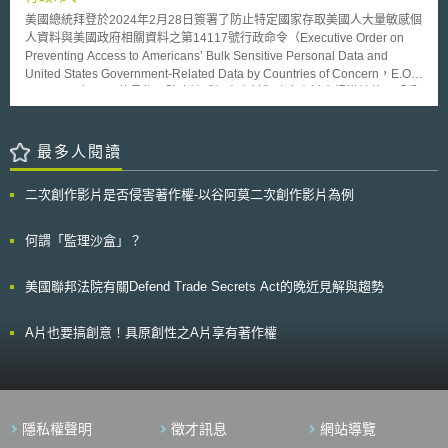
挑戰。 本法案並要求自明（2008）年起，編列經費由以下政府單位合
美國總統拜登於2024年2月28日簽署了防止特定國家存取美國人大量敏感個
作執行本計畫，即國家科學基金（National Science Foundation）、國家標
人資料與美國政府相關資料之第14117號行政命令（Executive Order on
準技術研究院（National Institute of Standards and Technology）、能源局
Preventing Access to Americans’ Bulk Sensitive Personal Data and
（Department of Energy）及環保署（Environmental Protection
United States Government-Related Data by Countries of Concern，E.O.
Agency）。參議院在過去兩屆都通過類似的法案，尚等待參議院支持通過
No. 14117），目的是為了防止敏感個人資料與政府資料大規模轉移至「受
相同法案，以獲得生效。 為減低對石化原料的依賴、發展生物經濟，
關注國家」或其所涉人員，主要以「受關注國家」、「受規範對象」、「資
美國政府積極投入促進綠色科技、生質科技之研發活動，例如從農林廢棄物
料類型」、「禁止行為」與相關豁免規定等項目，進一步授權司法部訂定規
或副產品或其他來源開發再生性原物料供綠色化學使用。此外，美國政府亦
範，而美國司法部已於2024年3月5日在〈聯邦公報〉公布行政命令之擬制
最多人閱讀
資助建立了生質（biomass）能源及產品的網路圖書館（BioWeb）；
法規制定預告（Advance Notice of Proposed Rulemaking，下稱
BioWeb所收錄的生質科技資訊、文獻，許多都是來自大學或國家實驗室著
ANPRM），並於公布後45日內蒐集意見，內容簡述如下： 1.受關注國家：
名研究人員，都會先經各領域專家進行嚴格的同儕審查（peer-review），
二次創作影片是否侵害著作權-以谷阿莫二次創作影片為例
中國（包括香港及澳門）、俄羅斯、伊朗、北韓、古巴、委內瑞拉等可能造
再開給所有公眾瀏覽；BioWeb將會持續蒐羅各種基礎及應用科學知識，並
成美國國家安全重大風險之國家。 2.受規範對象：由受關注國家所掌控之實
擴充各種經濟及政策相關資訊。BioWeb的理想目標，是擴大規模成為最大
體及具有契約關係之人或實體，或以該等國家為主要居住地之外國人等皆屬
何謂「監理沙盒」？
最有價值的生質燃料、能源及產品公共資料庫。
之。 3.資料類型：本次ANPRM定義了大量敏感個人資料與政府相關資料，
並公布「大量」（bulk）之參考值，將受規範個人識別指標、地理位置和相
美國聯邦法院有關Defend Trade Secrets Act的晚近見解與趨勢
關感測器數據、生物特徵識別指標、基因組資料、個人健康資料、個人金融
資料等6大類資料，用以詮釋敏感個人資料；而資料涉及美國聯邦政府（含
軍方）所控制之敏感位置皆屬政府相關資料。 4.禁止行為：涉及受關注國
A片也要搞創意！具原創性之A片享有著作權
家、受規範對象以及符合上述資料類型之資料交易行為，皆被列為禁止行
為，例如：透過簽訂服務或投資協議、供應或僱傭契約而進行之資料交易行
為等情形，但也由於適用範圍較廣，因此訂有豁免規定，例如：美國政府為
履行公務而由僱員、承包商因公務所為之資料交易行為則可受豁免。 我國
作為全球重要的高科技產業供應鏈之一員，因地緣關係與部分受關注國家進
隱私權聲明
徵才訊息
網站導覽
行產品製造供應或貿易往來，故可能受此行政命令之影響，ANPRM未來修