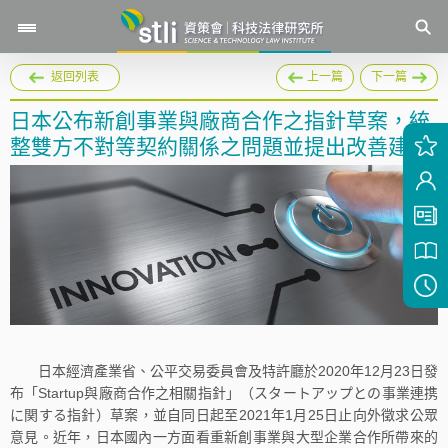
返回列表
上一篇
下一篇
日本公布新創事業與廠商合作之指針草案，統
整雙方不對等契約關係之問題並提出改善建議
日本經濟產業省、公平交易委員會及特許廳於2020年12月23日發
布「Startup與廠商合作之相關指針」（スタートアップとの事業連携
に関する指針）草案，並自同日起至2021年1月25日止向外徵求公眾
意見。近年，日本國內一方面看重新創事業與大型企業合作所帶來的