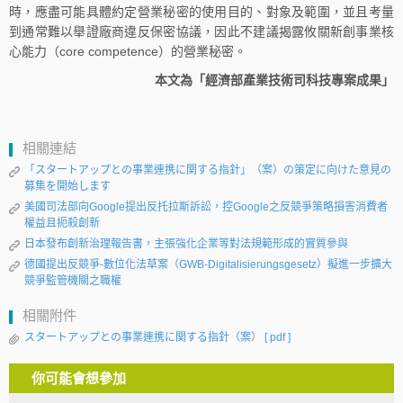
時，應盡可能具體約定營業秘密的使用目的、對象及範圍，並且考量
到通常難以舉證廠商違反保密協議，因此不建議揭露攸關新創事業核
心能力（core competence）的營業秘密。
本文為「經濟部產業技術司科技專案成果」
相關連結
「スタートアップとの事業連携に関する指針」（案）の策定に向けた意見の
募集を開始します
美國司法部向Google提出反托拉斯訴訟，控Google之反競爭策略損害消費者
權益且扼殺創新
日本發布創新治理報告書，主張強化企業等對法規範形成的實質參與
德國提出反競爭-數位化法草案（GWB-Digitalisierungsgesetz）擬進一步擴大
競爭監管機關之職權
相關附件
スタートアップとの事業連携に関する指針（案）
[ pdf ]
你可能會想參加