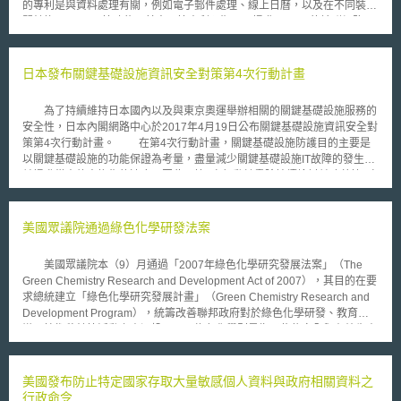
的專利是與資料處理有關，例如電子郵件處理、線上日曆，以及在不同裝置
間轉換web apps等功能。其中一篇專利預期用以提升Google的社群網路
（Google+）之搜尋功能。 其實從去年開始，Google已經收購了來自
IBM公司總共約2000篇的專利，這些專利內容與手機軟體、電腦的硬體設
備，以及處理器有關。此外，Google去年也以鉅額收購Motorola公司，背
日本發布關鍵基礎設施資訊安全對策第4次行動計畫
後一個很大的原因可能是跟Motorola所擁有的2萬多篇專利有關。 目前
許多科技龍頭公司，已有例行性地藉由採取專利訴訟以取得市場地位的趨
為了持續維持日本國內以及與東京奧運舉辦相關的關鍵基礎設施服務的
勢。例如Apple已指控包括HTC等智慧型手機供應商，因使用Google所擁有
安全性，日本內閣網路中心於2017年4月19日公布關鍵基礎設施資訊安全對
的Android手機操作系統，而涉嫌侵害Apple的諸篇專利；在與Apple的爭訟
策第4次行動計畫。 在第4次行動計畫，關鍵基礎設施防護目的主要是
過程中，HTC獲得來自Google收購Motorola後所獲得之專利。 Google
以關鍵基礎設施的功能保證為考量，盡量減少關鍵基礎設施IT故障的發生，
的執行長佩吉（Larry Page）在宣布收購Motorola時曾經表示，藉由收購
並提升從事故中恢復的速度。因此，第4次行動計畫除持續檢討並改善第3次
Motorola可強化Google的專利組合（patent portfolio），協助Google公司
行動計畫原有政策外，較重要的變革為OT(Operation Technology)的重視與
對抗來自Apple或其他公司的競爭威脅。 Google公司透過持續不斷地
風險對應機制整備。在安全基準整備與落實情況方面，要求關鍵基礎設施產
強化專利組合，拓展專利領域，企圖在這些因專利涉訟的智慧型手機市場
業須將OT的觀點融入人才培育。在資訊分享制度方面，分享的資訊範圍應
美國眾議院通過綠色化學研發法案
中，穩固其市場霸主地位。
包含IT、OT與IoT的資訊，並排除資訊分享的障礙。而在風險管理部分，日
本從功能保證的觀點出發，新增風險情況對應準備的要求，包含事業持續計
美國眾議院本（9）月通過「2007年綠色化學研究發展法案」（The
畫的提出與緊急應變措施的制定等。而在防護基礎強化上，該行動計畫認為
Green Chemistry Research and Development Act of 2007），其目的在要
關鍵基礎設施產業的IT、OT人員及法務部門必須依其內部資訊安全策略共同
求總統建立「綠色化學研究發展計畫」（Green Chemistry Research and
為關鍵基礎設施安全而跨組織合作。 另外，第4次行動計畫變更電力領
Development Program），統籌改善聯邦政府對於綠色化學研發、教育宣
域關鍵基礎設施的重要系統，從原有的運轉監視系統變更為智慧電表，以及
導及技術移轉等活動之資源投入，而綠色化學則是指那些依安全與有效生產
新增化學、信用卡與石油三大關鍵基礎設施領域的業者、關鍵系統與因IT故
程序製造高品質產品時、能減少使用或產生毒性化學物質之化學產品或製程
障對關鍵基礎設施可能造成的危害影響。
技術。美國化學協會（American Chemical Society）讚許眾議院通過本法
案是睿智的舉動，表示發展綠色化學最能證明經濟和環境得同時併進，發展
美國發布防止特定國家存取大量敏感個人資料與政府相關資料之
綠色企業實務，改善藥學加工及本土營建產業以迎刃氣候變遷及能源危機等
行政命令