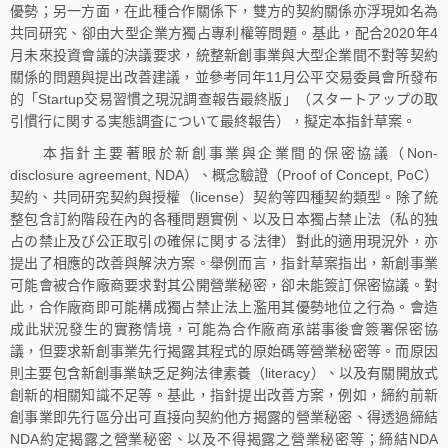
優勢；另一方面，在此種合作關係下，雙方的契約關係亦浮現如名為
共同研究、卻由大型企業方獨占專利權等問題。基此，配合2020年4
月未來投資會議的決議要求，統整新創事業與大型企業間不對等契約
關係的問題與提出改善建議，並參考同年11月公平交易委員會所發布
的「Startup交易習慣之現況調查報告最終版」（スタートアップの取
引慣行に関する実態調査について最終報告），擬定本指針草案。
本指針主要著眼於新創事業與企業間的保密協議（Non-
disclosure agreement, NDA）、概念驗證（Proof of Concept, PoC）
契約、共同研究契約與授權（license）契約等四種契約類型。除了統
整包含訂約階段在內的各種問題實例、以及日本獨占禁止法（私的独
占の禁止及び公正取引の確保に関する法律）對此的適用現況外，亦
提出了相應的改善與解決方案。舉例而言，指針草案指出，新創事業
可能會被合作廠商要求對其公開營業秘密，卻未能簽訂保密協議。對
此，合作廠商即可能構成獨占禁止法上濫用其優勢地位之行為。會造
成此狀況發生的實務情境，可能為合作廠商承諾事後會簽署保密協
議，但要求新創事業先行揭露其程式的原始碼等營業秘密等。而原因
則主要包含新創事業缺乏足夠法律素養（literacy）、以及有關開放式
創新的相關知識不足等。基此，指針提出改善方案，例如，締約前新
創事業即先行區分出可直接向契約他方揭露的營業秘密、得透過締結
NDA約定揭露之營業秘密、以及不得揭露之營業秘密等；締結NDA