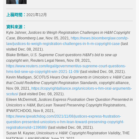
上稿時間：
2021年12月
資料來源：
Kyle Jahner,
Justices to Weigh Registration Challenges in H&M Copyright
Case, Bloomberg Law
, Nov. 05, 2021,
https://news.bloomberglaw.com/ip-
law/justices-to-weigh-registration-challenges-in-h-m-copyright-case
(last
visited Dec. 08, 2021).
Blake Brittain,
U.S. Supreme Court questions H&M’s bid to sew up
copyright win
, Reuters Legal News, Nov. 09, 2021,
https://www.reuters.com/legal/government/us-supreme-court-questions-
hms-bid-sew-up-copyright-win-2021-11-09/
(last visited Dec. 08, 2021).
Kevin Madigan,
SCOTUS Hears Oral Arguments in Unicolors v. H&M Case
that Could Redefine Copyright Registration Standards
, copyright alliance,
Nov. 09, 2021,
https://copyrightalliance.org/unicolors-v-hm-oral-arguments-
scotus/
(last visited Dec. 08, 2021).
Eileen McDermott,
Justices Express Frustration Over Question Presented in
Unicolors v. H&M, But Lean Toward Preserving Copyright Registration
s,
IPWATCHDOG, Nov 8, 2021,
https://www.ipwatchdog.com/2021/11/08/justices-express-frustration-
question-presented-unicolors-v-hm-lean-toward-preserving-copyright-
registrations/id=139686/
(last visited Dec. 08, 2021).
Susan M. Kayser,
Unicolours v. H&M: Copyright Registration Validity
, THE
NATIONAL LAW REVIEW, June 22, 2021,