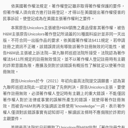
依美國著作權法規定，著作權登記雖非取得著作權保護的要件，
但著作權人須向官方進行註冊登記，才得以在美國提出著作權侵害的
民事訴訟，使登記成為在美國主張著作權利之要件。
本案原告Unicolors主張被告H&M銷售之產品侵害其著作權，被告
H&M主張原告Unicolors著作登記所涵蓋的31種面料設計並非同一天出
版，不符合同一出版作品的要求，依美國著作權法§411規定，若申請
註冊之資訊不正確，該錯誤資訊有導致該著作註冊無效的可能性，被
告H&M此主張被上訴法院—第九聯邦巡迴法院所接受，法院認為著作
權法§411所規定的註冊無效情況，並不以著作權人登記註冊時有主觀
的詐欺意圖為限，應擴及到對於該錯誤有概括性了解就足以使著作註
冊無效。
原告Unicolors於今（2021）年初向最高法院提交請願書，認為第
九聯邦巡迴法院此一認定打破了先例判決。原告Unicolors主張，要使
著作註冊無效，必須著作權人登記時有主觀上的重大錯誤，不能僅因
著作權人對於法律或事實的誤解所產生的錯誤，就使得著作註冊無
效。而被告H&M則再次強調該法條使用”knowledge”一詞，表示著作
權人僅須對該錯誤事實有認知即可，解讀該法條時不應侷限於詐欺的
主觀要件。
美國最高法院於日前聽取了Unicolors與H&M針對「著作註冊含有