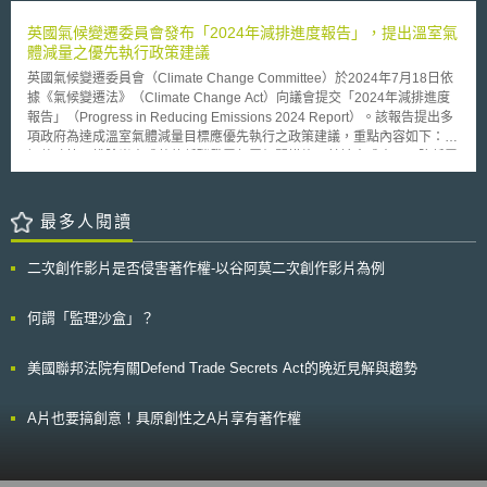
歐盟2016年5月4日公告之歐盟資訊保護指令Directive(EU)2016/680相互連
結。該指令係規範對主管機關就自然人為預防，調查，偵查等訴追刑事犯罪
英國氣候變遷委員會發布「2024年減排進度報告」，提出溫室氣
或執行刑事處罰目的，處理個人資料時的保護以及對資訊自由流通指令。
體減量之優先執行政策建議
其次，新法將遵循GDPR的結構，並利用一些除外規定，如：在資料處
英國氣候變遷委員會（Climate Change Committee）於2024年7月18日依
理時企業應指派九人以上資料保護官（DPO）的義務。某些如通知當事人的
據《氣候變遷法》（Climate Change Act）向議會提交「2024年減排進度
義務規定，亦有可能在存有更高的利益前提下，限縮其履行範圍。此意味某
報告」（Progress in Reducing Emissions 2024 Report）。該報告提出多
些通知義務有可能得不適用，例如履行該義務需要過於龐大人力、資金支
項政府為達成溫室氣體減量目標應優先執行之政策建議，重點內容如下： 1.
出、耗費過多等因素。 第三，聯邦法律將保留一些規定，如上傳給信
調整政策以排除尚未成熟的低碳發電部署相關措施及其社會成本，以降低電
用調查機構的條款、雇傭契約中雇用方面處理個人資料的條款，以及在公眾
價。 2.針對上屆政府推遲化石燃料車輛銷售禁令、決定20%家戶毋須淘汰化
開放地區使用電子光學裝置監視的條款等。 最後，立法修正動向值得
石燃料鍋爐，及免除房東提升租屋能效之義務等政策，應迅速恢復推動。 3.
注意的重點尚有，(1)未來德國立法者將如何應對新的歐洲資料保護委員會
移除阻礙熱泵、電動車充電樁及陸域風電等關鍵技術部署的行政障礙。 4.提
最多人閱讀
（EDPB）中德國代表的地位（represe。由於EDPB將發布具有約束力的決
出公部門建築去碳之完整多年期戰略計畫。 5.改善再生能源差價合約
定，針對爭議內容的決定意見，德國內部顯然應該統一意見。蓋因迄今為止
（contracts for difference）競標機制的設計與執行。 6.提供政策支持以加
的德國聯邦資料保護監察官（17個）經常提出不同的見解。此外，(2)還應
二次創作影片是否侵害著作權-以谷阿莫二次創作影片為例
速產業電氣化，促進多數產業轉向使用電熱技術。 7.加強植樹造林及泥炭地
該觀察聯邦資料保護監察官是否應該賦予權限，向法院提出對歐盟爭議決定
復育。 8.確立大規模部署人為工程碳移除技術（engineered removals）的
或法律救濟，使案件進入德國法院，以爭執歐盟執委會所為之決定是否具備
商業模式，以實現2030年，每年移除至少500萬噸二氧化碳目標。 9.就全國
何謂「監理沙盒」？
充足理由。前此，德國聯邦參議院（代表十六邦）2016年5月已要求聯邦政
推動淨零轉型所需之勞工技能進行全面評估與規劃。 10.強化國家氣候變遷
府引進新規定，使資訊監察保護官有請求法院救濟之權。這項源於安全港協
調適政策，設定明確且可衡量之目標，以作為其他重大政策之制定基礎。
議判決的討論，將來有可能提供德國資料保護監察官，挑戰隱私盾協議的可
美國聯邦法院有關Defend Trade Secrets Act的晚近見解與趨勢
總體而論，英國的溫室氣體減量目標正面臨難以達成的重大風險，政府應迅
能性。但新法案是否會解決這一問題，這還有待觀察。 可預見在2017
速採取行動，並優先執行氣候變遷委員會所提出之政策建議。
年9月下一屆德國聯邦議會選舉前，將通過法案。
A片也要搞創意！具原創性之A片享有著作權