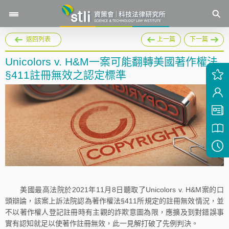
返回列表
上一篇
下一篇
Unicolors v. H&M一案可能翻轉美國著作權法
§411註冊無效之認定標準
美國最高法院於2021年11月8日聽取了Unicolors v. H&M案的口
頭辯論，該案上訴法院認為著作權法§411所規定的註冊無效情況，並
不以著作權人登記註冊時有主觀的詐欺意圖為限，應擴及到對錯誤事
實有認知就足以使著作註冊無效，此一見解打破了先例判決。