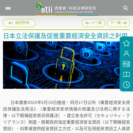
返回列表
上一篇
下一篇
日本立法保護及促進重要經濟安全資訊之利用
日本國會2024年5月10日通過、同月17日公布《重要經濟安全資
訊保護及活用法》（重要経済安保情報の保護及び活用に関する法
律，以下簡稱經安資訊保護法），建立安全許可（セキュリティ・ク
リアランス）制度，規範政府指定重要經濟安全資訊（以下簡稱經安
資訊）、向業者提供經安資訊之方式，以及可近用經安資訊之人員資