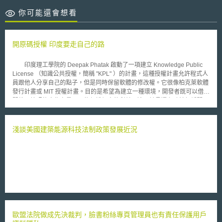
你可能還會想看
開原碼授權 印度要走自己的路
印度理工學院的 Deepak Phatak 啟動了一項建立 Knowledge Public
License （知識公共授權，簡稱 "KPL" ）的計畫，這種授權計畫允許程式人
員跟他人分享自己的點子，但是同時保留軟體的修改權。它很像柏克萊軟體
發行計畫或 MIT 授權計畫。目的是希望為建立一種環境，開發者既可以借助
開放原始碼的合作力量，又能保護個人的利益。這項計畫還有助於舒緩開原
碼運動和專屬軟體商之間日趨緊張的關係。 Phatak 的授權計畫有著先
天的數量優勢。由於委外的興起和繁榮，印度已經成長為一個重要的軟體發
展中心。 Phatak 也發起了一項 Ekalavya 計畫，鼓勵大家提出開原碼運動
淺談美國建築能源科技法制政策發展近況
的新概念。
歐盟法院做成先決裁判，臉書粉絲專頁管理員也有責任保護用戶