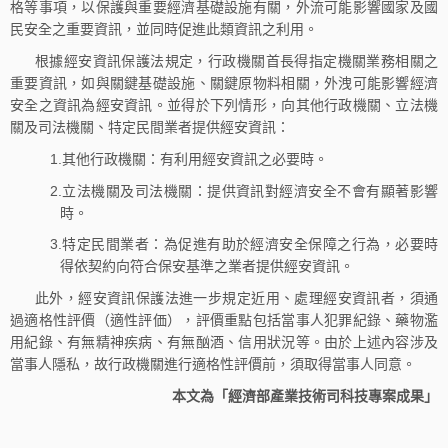
格等事項，以保護與重要經濟基礎設施有關，外流可能影響國家及國
民安全之重要資訊，並同時促進此類資訊之利用。
根據經安資訊保護法規定，行政機關首長得指定機關業務相關之
重要資訊，如與關鍵基礎設施、關鍵原物料相關，外洩可能影響經濟
安全之資訊為經安資訊。並得於下列情形，向其他行政機關、立法機
關及司法機關、特定民間業者提供經安資訊：
1.其他行政機關：有利用經安資訊之必要時。
2.立法機關及司法機關：提供資訊對經濟安全不會有顯著影響
時。
3.特定民間業者：為促進有助於經濟安全保障之行為，必要時
得依契約向符合保安基準之業者提供經安資訊。
此外，經安資訊保護法進一步規定近用、處理經安資訊者，須通
過適格性評價（適性評価），評價重點包括當事人犯罪紀錄、藥物濫
用紀錄、有無精神疾病、有無酗酒、信用狀況等。由於上述內容涉及
當事人隱私，故行政機關進行適格性評價前，須取得當事人同意。
本文為「經濟部產業技術司科技專案成果」