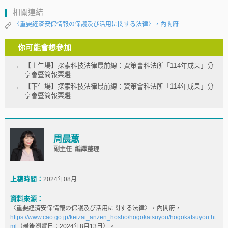
相關連結
〈重要経済安保情報の保護及び活用に関する法律〉，內閣府
你可能會想參加
【上午場】探索科技法律最前線：資策會科法所「114年成果」分
享會暨簡報票選
【下午場】探索科技法律最前線：資策會科法所「114年成果」分
享會暨簡報票選
周晨蕙
副主任 編譯整理
上稿時間：
2024年08月
資料來源：
〈重要経済安保情報の保護及び活用に関する法律〉，內閣府，
https://www.cao.go.jp/keizai_anzen_hosho/hogokatsuyou/hogokatsuyou.ht
ml
（最後瀏覽日：2024年8月13日）。