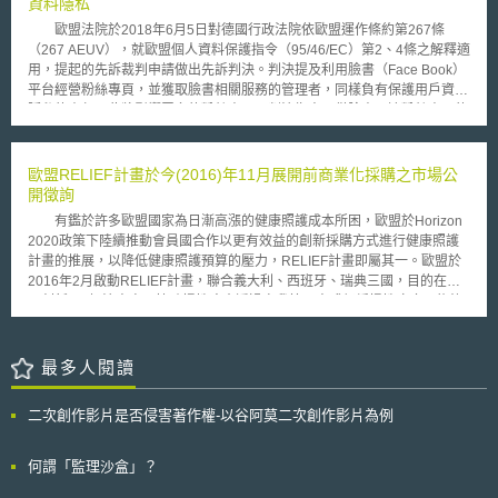
資料隱私
歐盟法院於2018年6月5日對德國行政法院依歐盟運作條約第267條
（267 AEUV），就歐盟個人資料保護指令（95/46/EC）第2、4條之解釋適
用，提起的先訴裁判申請做出先訴判決。判決提及利用臉書（Face Book）
平台經營粉絲專頁，並獲取臉書相關服務的管理者，同樣負有保護用戶資料
隱私的責任。此將影響眾多的粉絲專頁，判決指出不僅臉書，連粉絲專頁的
管理員都有保護訪客資料安全的責任。 由於臉書粉絲專業的經營者，
並未保存其粉絲的相關資料，既不經手資料處理，更無力影響資料如何呈
現，因此主張資料處理的責任應該在於臉書身上，處罰對象也應該是臉書。
歐盟RELIEF計畫於今(2016)年11月展開前商業化採購之市場公
判決理由指出，臉書作為粉絲專頁相關個人資料的控制者（data
開徵詢
controller）應負相關責任並無疑問，但歐盟地區粉絲專業的管理者，應該
有鑑於許多歐盟國家為日漸高漲的健康照護成本所困，歐盟於Horizon
和臉書一樣，作為資料處理的共同責任者。蓋管理者係運用臉書提供的設定
2020政策下陸續推動會員國合作以更有效益的創新採購方式進行健康照護
參數，將粉絲專頁的近用者資料蒐集處理，應該負共同責任。因此歐盟法院
計畫的推展，以降低健康照護預算的壓力，RELIEF計畫即屬其一。歐盟於
判決，利用臉書平台經營粉絲專頁，並獲取臉書相關服務的管理者
2016年2月啟動RELIEF計畫，聯合義大利、西班牙、瑞典三國，目的在發
（administrator），並不能免於個資保護法律的法遵義務。 另外依據德
展創新ICT解決方案以協助慢性病患透過自我管理方式舒緩慢性疼痛、能夠
國聯邦資料保護與資訊安全委員會（BFDI）意見，認為雖然判決是基於一
持續獨立生活。欲採購的ICT創新服務為目前尚不存在於市場上、仍需經研
般資料保護規則（GDPR）生效之前就已經存在的法律，但法院所確定的共
發之解決方案，實為針對慢性疼痛自我管理解決方案的「研發服務」，該計
同責任原則也適用於新的法律。BFDI特別建議公共機構以歐盟判決為契
畫係採「前商業化採購(Pre-Commercial Procurement, PCP)」方式進行跨
最多人閱讀
機，審查公共機構粉絲頁面的合法性與是否遵守法律規定，並在必要時說服
國公告招標。目前RELIEF計畫正在進行PCP準備階段之公開市場徵詢，除
Facebook調整資料保護。
了透過2個月（今年11、12月）的公開線上問卷調查業者意見，另將以
二次創作影片是否侵害著作權-以谷阿莫二次創作影片為例
workshop形式舉辦三場公開市場徵詢會議。 RELIEF計畫另一重要目標
就是透過此計畫以建立完整PCP流程，讓未來參與相關計畫的公部門能夠熟
悉並妥善運用PCP流程及工具 。「前商業化採購」為歐盟廣泛創新戰略中
何謂「監理沙盒」？
所指出能協助公部門採購「研發服務」的特殊採購程序，以滿足尚未存在市