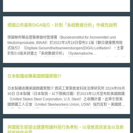
德國公布最新DiGA指引，針對「系統數據分析」作補充說明
德國聯邦藥品暨醫療器材管理署（Bundesinstitut für Arzneimittel und
Medizinprodukte, BfArM）於2022年3月18日發布3.1版《數位健康應用程
式指引》（Digitale Gesundheitsanwendungen(DiGA) Leitfaden），主要
針對3.0版未詳盡之「系統數據分析」（Systematische
Datenauswertung）部分作補充說明（參考資料四，頁152以下）。 德國於
2019年12月即透過《數位化創新醫療服務法》（Digitale-Versorgung-
Gesetz, DVG）修訂《社會法典》第五編（Sozialgesetzbuch Fünftes
Buch, SGB V）關於法定健康保險之規定，賦予數位療法（Digital
日本製鐵收購美國鋼鐵案簡介
Therapeutics, DTx）納保給付的法律基礎，BfArM並透過《數位健康應用程
式管理辦法》（Digitale Gesundheitsanwendungen-Verordnung –
日本製鐵收購美國鋼鐵案簡介 資訊工業策進會科技法律研究所 2024年09月
DiGAV）建構處方數位療法（Prescription Digital Therapeutics, PDT）的
30日 日本製鐵（日本製鉄，以下簡稱日鐵）於2023年12月宣布對美國鋼鐵
管理架構並發布DiGA指引，使數位療法得以快速被納入法定健康保險給付
（United States Steel Corporation, U.S. Steel）之收購計畫，此舉引發美
範圍。 開發商之數位健康應用程式取得歐盟醫療器材規則（Medical device
國鋼鐵工人公會（United Steelworkers Union, USW）強烈反對。美國總統
regulation, MDR）CE Mark I & IIa級認證之後，得向BfArM提交申請，若該
拜登及副總統賀錦麗（民主黨總統候選人），以及共和黨總統候選人川普亦
應用程式「符合法規要求」（Anforderungen），並具有「積極醫療效果」
陸續發表聲明，反對此項收購計畫。 上述收購計畫為今（2024）年美國總
（Positive Versorgunseffekte），則該應用程式最快可以在三個月取得永久
統大選備受關注的議題之一，本文將簡單介紹事件摘要、本案可能涉及之經
許可，通過許可將被列入DiGA目錄（DiGA-Verzeichnis）當中；而若僅
濟安全問題及各方意見，以及目前最新進展。 壹、事件摘要 U.S. Steel為美
英國衛生部提出健康照護科技行為準則，以增進資訊安全以及新
「符合法規要求」則會被暫時收錄，需在十二個月內補上「積極醫療效果」
國指標性鋼鐵企業，近年受到產業結構改變影響持續虧損，最終於2023年8
技術操作品質