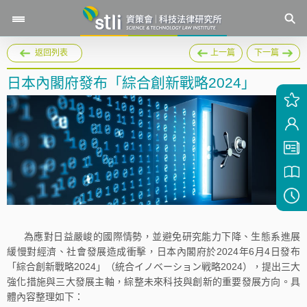
返回列表
上一篇
下一篇
日本內閣府發布「綜合創新戰略2024」
為應對日益嚴峻的國際情勢，並避免研究能力下降、生態系進展
緩慢對經濟、社會發展造成衝擊，日本內閣府於2024年6月4日發布
「綜合創新戰略2024」（統合イノベーション戦略2024），提出三大
強化措施與三大發展主軸，綜整未來科技與創新的重要發展方向。具
體內容整理如下：