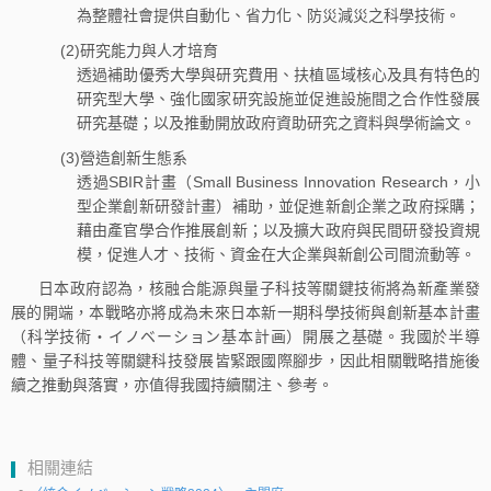
為整體社會提供自動化、省力化、防災減災之科學技術。
(2)研究能力與人才培育
透過補助優秀大學與研究費用、扶植區域核心及具有特色的
研究型大學、強化國家研究設施並促進設施間之合作性發展
研究基礎；以及推動開放政府資助研究之資料與學術論文。
(3)營造創新生態系
透過SBIR計畫（Small Business Innovation Research，小
型企業創新研發計畫）補助，並促進新創企業之政府採購；
藉由產官學合作推展創新；以及擴大政府與民間研發投資規
模，促進人才、技術、資金在大企業與新創公司間流動等。
日本政府認為，核融合能源與量子科技等關鍵技術將為新產業發
展的開端，本戰略亦將成為未來日本新一期科學技術與創新基本計畫
（科学技術・イノベーション基本計画）開展之基礎。我國於半導
體、量子科技等關鍵科技發展皆緊跟國際腳步，因此相關戰略措施後
續之推動與落實，亦值得我國持續關注、參考。
相關連結