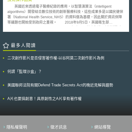
的證據或報告，以取得永久許可，否則會從DiGA目錄中刪除。DiGA目錄中
月宣布出售。日鐵為進軍美國電動車鋼品市場，於2023年12月18日發表將
的應用程式（包含臨時許可）會納入單一支付標準（Einheitlicher
英國近來透過電子醫療紀錄的應用，以智慧演算法（intelligent
收購U.S. Steel，消息曝光後引發美國各界嘩然，白宮更於同年12月21日表
Bewertungsmaßstab, EBM），法定健康保險將依該標準表列之金額給付給
algorithms）開發結合數位技術的創新醫療科技，這些成果多是以國民健保
示此項收購可能影響國家安全和供應鏈可靠性，應嚴格進行審查。 日鐵收
製造商。 目前DiGA目錄上共有36款應用程式，當中13款取得永久許可、19
署（National Health Service, NHS）的資料做為基礎，因此關於資訊保障
購之U.S. Steel計畫將同時由美國司法部審查是否違反反托拉斯法，以及由
款取得臨時許可、另有4款被刪除；三分之一的應用程式係用於治療焦慮或
等議題也開始受到政府之重視。 2018年9月5日，英國衛生部
美國外資投資委員會（Committee on Foreign Investment in the United
憂鬱等精神疾病，其他尚包括治療耳鳴或肥胖症等疾病。病患近用DiGA目
（Department of Health and Social Care）在NHS健康與護理創新博覽會
States, CFIUS）根據《外國投資風險審查現代化法》（Foreign
錄中之應用程式的途徑有二：透過醫師開立處方，或是依照醫師診斷之病症
（NHS Health and Care Innovation Expo Conference 2018）中公布「以
InvestmentRisk Review Modernization Act of 2017, FIRRMA）審查是否影
自行在DiGA目錄中查找對應的應用程式後提交處方申請。法定健康保險將
資料導向的健康照護科技之行為準則」（Code of Conduct for Data-driven
響經濟安全，導致美國技術經由投資或併購不當流出。 CFIUS原訂於今
會依照該應用程式被使用之次數，對照EBM所列之價額後，給付費用予開發
Health and Care Technology）。此準則主要鼓勵研發公司在設計產品時，
最多人閱讀
（2024）9月23日完成審查，惟CFIUS於8月31日向日鐵表示，此項收購計
商。 本文同步刊載於stli生醫未來式網站（https://www.biotechlaw.org.tw）
將患者的資訊安全以及新技術的操作品質列入考量。 此行為準則的目
畫可能降低美國國內鋼鐵產能，影響交通、建築和農業等領域之鋼鐵供應，
的主要在於改善整體研發環境，內容包含十項原則，分別為：界定使用者、
存在經濟安全上之隱憂。根據歐美媒體報導，美國總統拜登可能發布中止收
二次創作影片是否侵害著作權-以谷阿莫二次創作影片為例
界定價值（value proposition）、對使用的資料保持合理（fair）、透明
購之行政命令，故日鐵重新向CFIUS申請審查，將審查期間延長為90天，讓
（transparent）以及當責（accountable）的立場、符合一般資料保護規則
本案可以在美國總統大選結束後做出決定，以降低政治影響。 貳、 重點說
（General Data Protection Regulation, GDPR）的資料最小化原則（data
何謂「監理沙盒」？
明 一、收購計畫涉及之經安問題及日鐵回應： CFIUS係依據《1950年國防
minimisation principle）、利用公開之標準、公開被使用的資料以及演算法
生產法》第721條（section 721 of the Defense Production Act of
的極限、在設計中內建合適的安全性設定、界定商業策略、展示技術使用上
1950）、第11858號行政命令（Executive Order 11858）以及《聯邦法
美國聯邦法院有關Defend Trade Secrets Act的晚近見解與趨勢
的有效性、以及公開演算法的類型、開發原因、與操作過程的監控方式。
規》第31編第8篇（chapter VIII of title 31 of the Code of Federal
官方期望接下來能廣納相關人員的建議，以增進此指引在產業運作上的
Regulations.）組成之跨部門委員會，其任務為審查外資收購美國公司是否
適用性，並預期於2018年12月公布更新的版本。
A片也要搞創意！具原創性之A片享有著作權
構成國家安全威脅，避免外國人透過併購或投資等方式控制美國企業。 針
對日鐵收購US Steel一事，CFIUS於8月31日致函日鐵和US Steel，指出可
能存在兩大經濟安全上之問題： （一）降低美國鋼鐵產能：因日鐵擴大對
印度市場投資並收購當地鋼鐵廠，CFIUS擔心其可能將美國鋼鐵產線轉移至
印度，進而影響美國產能。針對上述疑慮，日鐵承諾將額外投資27億美元，
用於更新US Steel的老舊設備及生產據點，並優先在美國國內生產。
隱私權聲明
徵才訊息
網站導覽
（二）關稅問題：CFIUS指出US Steel過去曾要求美國提高對中國廉價鋼材