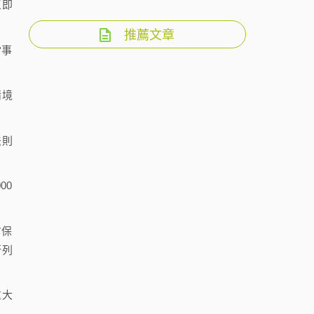
（即
推薦文章
當事
情境
法則
00
方保
所列
重大