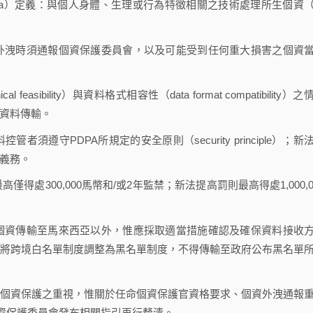
onal data）定義：與個人身體、生理或行為特徵相關之技術處理所生個資
資外洩時須通報個資保護委員會，以及可能受到任何重大損害之個資
asibility）與資料格式相容性（data format compatibility）之
資料傳輸。
須遵守PDPA所規定的安全原則（security principle）；新
義務。
得處300,000馬幣和/或2年監禁；新法提高罰則最高得處1,000,0
將個資傳輸至馬來西亞以外，惟應採取適當措施確認及確保資料接收
將跨境白名單制度調整為黑名單制度，不得傳輸至政府公布黑名單
對個資保護之重視，惟關於任命個資保護官資格要求、個資外洩通報
資保護委員會發布相關指引再行釐清。