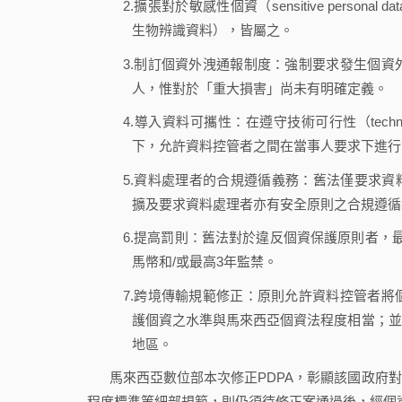
2.擴張對於敏感性個資（sensitive pers
生物辨識資料），皆屬之。
3.制訂個資外洩通報制度：強制要求發生個
人，惟對於「重大損害」尚未有明確定義。
4.導入資料可攜性：在遵守技術可行性（technical fe
下，允許資料控管者之間在當事人要求下進行
5.資料處理者的合規遵循義務：舊法僅要求資料控管者
擴及要求資料處理者亦有安全原則之合規遵循
6.提高罰則：舊法對於違反個資保護原則者，最高僅
馬幣和/或最高3年監禁。
7.跨境傳輸規範修正：原則允許資料控管者
護個資之水準與馬來西亞個資法程度相當；並
地區。
馬來西亞數位部本次修正PDPA，彰顯該國政府
程度標準等細部規範，則仍須待修正案通過後，經個