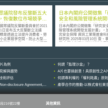
眾議院發布反壟斷五大
日本內閣府公開徵集「
，恢復數位市場競爭並
安全和風險管理系統開
科技平台壟斷
援計畫」，加強研究安
議院反壟斷委員會於2021
日本內閣府公開徵集「研究安
障
11日宣布五大反壟斷立法議
險管理系統開發支援計畫」，
標是透過立法提升消費者、勞
究安全保障 資訊工業策進會科技法律
小企業競爭空間，防止大型科
研究所 2025年03月10日 壹、事件摘
壟斷數位市場。2019年美國國
要 內閣府科學技術創新推進事務局
斷委員會調查互聯網巨頭
（科学技術・イノベーション
n、Google、Facebook、
務局），於2025年2月19日發
le（GAFA）涉嫌濫用市場支配地
告，自2025年2月19日至3月2
壟斷、抑制競爭、侵害用戶隱
徵集國內負責經濟安全重要技
影片為例
何謂「監理沙盒」？
壞新聞出版多元化。2020年10
助機關和研究機構加入「研究
《數位市場競爭調查》
風險管理系統開發支援計畫」 [
的晚近見解與趨勢
A片也要搞創意！具原創性之A
igation of Competition In
究セキュリティ・インテグリ
進行技術評估
tal Markets）強調恢復數位經濟市
何謂專利權的「權利耗盡」原則
関するリスクマネジメント体
力重要性。2021年美國眾議院
支援事業，下簡稱研究安全計
losure Agreement,
產學合作的推動-以株式會社東京
出五大反壟斷改革法案具體落
以加強研究安全之保障。 貳、重點說
終止平台壟斷法案
明 日本曾發生研究者在不知情的情形
g Platform Monopolies Act）
下與北韓研究者共著論文而危
主導地位的平台利用其對多個
安全事件，根據日本經濟新聞20
其他資訊
段216號22樓
控制能力，由董事或受託人持
11月28日報導，自2016年底