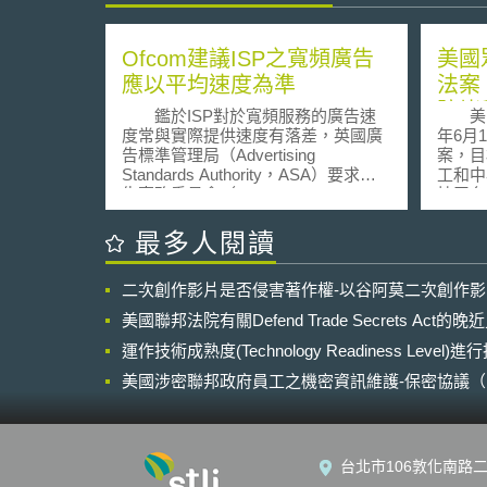
Ofcom建議ISP之寬頻廣告
美國
應以平均速度為準
法案
防堵
鑑於ISP對於寬頻服務的廣告速
美國眾
度常與實際提供速度有落差，英國廣
年6月
告標準管理局（Advertising
案，目
Standards Authority，ASA）要求廣
工和中
告事務委員會（Committee for
技平台
Advertising Practice，CAP）與廣播
會反壟
廣告事務委員會（Broadcast
Amazo
最多人閱讀
Committee for Advertising Practice，
App
BCAP）針對英國各地區的ISP寬頻廣
位進行
二次創作影片是否侵害著作權-以谷阿莫二次創作
告進行審查，CAP與BCAP則委託
私、破
Ofcom進行各ISP實際寬頻服務速度
月發布
美國聯邦法院有關Defend Trade Secrets Act
之調查。 Ofcom於2010年11月～
（Invest
12月期間，針對ADSL、Cable及光纖
運作技術成熟度(Technology Readiness Level)
Digi
等寬頻服務進行各時段的大規模測
場競爭
美國涉密聯邦政府員工之機密資訊維護-保密協議（Non-disc
試。綜合以往的調查，Ofcom研究結
隨即提
NDA）之使用
果發現，英國寬頻服務平均速度約從
實政策方向。 
5.2 Mbps（2010年5月）至6.2 Mbps
（Endin
的（2010年11～12月），但不到廣告
防止占
台北市106敦化南路二
所宣稱速度之一半（平均寬頻廣告速
業務的