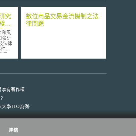
研究
數位商品交易金流機制之法
發支
律問題
全保
全和風
加強研
推進事
布公
4日公開
術的補
安全和
1]（研
片享有著作權
ティに
?
制整備
畫），
大學TLO為例-
害研究
24年
連結
北韓受到