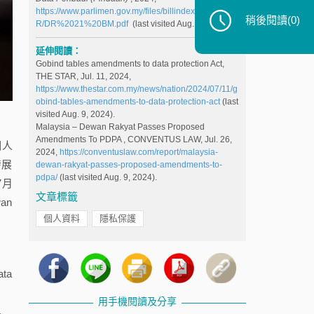
https://www.parlimen.gov.my/files/billindex/pdf/2024/D
稍後閱讀
(0)
R/DR%2021%20BM.pdf
(last visited Aug. 9, 2024).
延伸閱讀：
Gobind tables amendments to data protection Act,
THE STAR, Jul. 11, 2024,
https://www.thestar.com.my/news/nation/2024/07/11/g
obind-tables-amendments-to-data-protection-act
(last
visited Aug. 9, 2024).
Malaysia – Dewan Rakyat Passes Proposed
Amendments To PDPA , CONVENTUS LAW, Jul. 26,
個人
2024,
https://conventuslaw.com/report/malaysia-
發展
dewan-rakyat-passes-proposed-amendments-to-
pdpa/
(last visited Aug. 9, 2024).
7月
文章標籤
an
個人資料
隱私保護
ta
用手機閱讀及分享