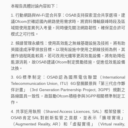
本報告具體討論內容如下：
1. 行動網路與Wi-Fi混合共享：OSAB支持探索混合共享選項，建
議Ofcom於確認國內網路使用需求時，將資料傳輸巔峰時段及區
域間使用差異列入考量，同時優先關注網路韌性，確保混合許可
模式之可行性。
2. 頻譜管理永續性：使用高效能之無線基礎設施及技術，將有助
英國達成淨零排放目標。以現有設施中使用之銅線技術為例，其
運作過程耗能較高，若可改用光纖等更高效能設備，將有助降低
能源消耗，故OSAB建議Ofcom制定獎勵措施，促進低效能設備
汰換。
3. 6G標準制定：OSAB認為國際電信聯盟（International
Telecommunication Union, ITU）6G發展願景與「第三代合作夥
伴計畫」（3rd Generation Partnership Project, 3GPP）規劃之
路線圖具一致性，故鼓勵Ofcom積極參與3GPP相關標準制定工
作。
4. 共享近用執照（Shared Access Licences, SAL）框架發展：
OSAB肯定SAL對創新監管之貢獻，並表示「擴增實境」
（Augmented Reality, AR）和「虛擬實境」（Virtual reality,