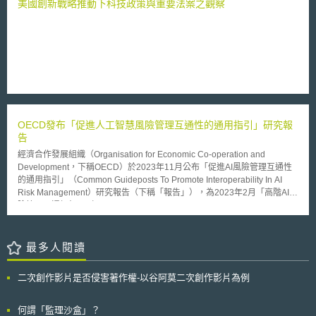
不見的車輛正以高速朝路口靠近。V2V通訊技術使用精密的短距離通訊技術
美國創新戰略推動下科技政策與重要法案之觀察
以交換車與車子之間的基本訊息，諸如：位置、速度、方向已決定是否要警
告駕駛以避免碰撞。本項規則制訂的提案可謂是數十年來NHTSA與各部門
間合作努力的成果，包含汽車產業界、各州運輸交通部門、學術機構以建立
共識的標準。NHTSA的提案當中規制運用在所有輕型車輛V2V技術使用無
線電傳輸協定與光譜頻寬總稱為精密短距通訊技術（DSRC）。這項立法規
制要求所有的車輛都應該要透過標準化技術講共同的語言，並且要求所有車
輛均要納入安全與隱私保護的措施。本次即將管制的車輛包括一般轎車、多
功能車（MPV）、卡車、公車，車輛在4536公斤以下的車輛未來必須配備
V2V的通訊系統。 ●交換資訊部分 僅交換基本安全訊息，其中包含車輛的動
OECD發布「促進人工智慧風險管理互通性的通用指引」研究報
態訊息諸如行進方向、速度、位置。這些基本的安全訊息每秒交換高達10
告
次，裝有V2V裝置的車輛將保留這些訊息，去評判是否有碰撞的威脅。如果
系統覺得有必要，將立即發出訊息警告駕駛採取必要措施避免立即碰撞。
經濟合作發展組織（Organisation for Economic Co-operation and
●V2V未來可能應用 ■十字路口動態輔助：車輛進入十字路口前，如果會發
Development，下稱OECD）於2023年11月公布「促進AI風險管理互通性
生碰撞會加以警示。 ■左轉輔助：駕駛一旦左轉會撞上來車的時候，特別在
的通用指引」（Common Guideposts To Promote Interoperability In AI
於駕駛視線被擋住的情況下，會加以警示。 ■警急電子煞車燈：同方向行進
Risk Management）研究報告（下稱「報告」），為2023年2月「高階AI風
車輛，前車忽然減速的情況下，V2V技術可以允許使經過透視前車的情況
險管理互通框架」（High-Level AI Risk Management Interoperability
下，知道駕駛目前正在減速，所以可以針對視線外的急煞車預先因應。 ■前
Framework，下稱「互通框架」）之延伸研究。 報告中主要說明「互通框
端碰撞警示：前端碰撞警示將警告駕駛即將到來的撞擊，避免撞擊前車。 ■
架」的四個主要步驟，並與國際主要AI風險管理框架和標準的風險管理流程
盲點警示與變換車道警示：車輛變換車道的時候系統將警告位於盲點區域的
進行比較分析。首先，「互通框架」的四個步驟分別為： 1. 「定義」AI風
最多人閱讀
車輛即將靠近，避免在變換車道的時候發生碰撞。 ■超車警示：警告駕駛超
險管理範圍、環境脈絡與標準； 2. 「評估」風險的可能性與危害程度； 3.
車並不安全，因為對向車道正有車輛往此方向前進。 ●面對網路攻擊 ■設計
「處理」風險，以停止、減輕或預防傷害； 4.「治理」風險管理流程，包括
二次創作影片是否侵害著作權-以谷阿莫二次創作影片為例
訊息認證方案，確保交換訊息時的安全性。 ■每一項交換的訊息均會經過偵
透過持續的監督、審查、記錄、溝通與諮詢、各參與者的角色和責任分配、
測避免惡意攻擊。 ■惡意攻擊的回報機制：諸如身份錯誤配置的訊息、惡意
建立問責制等作法，打造組織內部的風險管理文化。 其次，本報告指出，
車輛阻擋V2V訊息。 ●隱私保護 在設計最初期即導入V2V僅允許分享蒐集通
目前國際主要AI風險管理框架大致上與OECD「互通框架」的四個主要步驟
何謂「監理沙盒」？