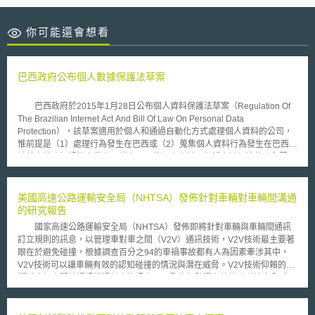
你可能還會想看
巴西政府公布個人數據保護法草案
巴西政府於2015年1月28日公布個人資料保護法草案（Regulation Of
The Brazilian Internet Act And Bill Of Law On Personal Data
Protection），該草案適用於個人和通過自動化方式處理個人資料的公司，
惟前提是（1）處理行為發生在巴西或（2）蒐集個人資料行為發生在巴西。
該草案將強加規範企業處理其在巴西的個人資料，包括資料保護義務和要
求： 一、企業必須使資料當事人能夠自由的、直接的，具體的使當事人知
悉並取得人同意以處理個人資料。 二、除了在有限的例外情況下，禁止處
理敏感個人資料。例如資料當事人已被告知處理敏感個人資料的相關風險，
美國高速公路運輸安全局（NHTSA）發佈針對車輛對車輛間溝通
並有具體的同意。敏感的個人資料包括，種族和民族淵源，宗教，哲學或道
的研究報告
德信仰，政治觀點，健康和性取向資料，以及遺傳數據。 三、資料外洩時
國家高速公路運輸安全局（NHTSA）發佈即將針對車輛與車輛間通訊
有義務立即報告主管機關。 四、當個人資料是不完整，不準確或已經過期
訂立規則的訊息，以管理車對車之間（V2V）通訊技術，V2V技術最主要著
時，允許資料當事人查詢他們的個人資料並更正之。 五、不得提供個人資
眼在於避免碰撞，根據調查百分之94的車禍事故都有人為因素牽涉其中，
料給資料保護水平不相似的國家。 六、有義務依比例原則採取安全保障措
V2V技術可以讓車輛有效的認知碰撞的情況與潛在威脅。V2V技術仰賴的是
施以處理個人數據，防止未經授權的訪問，破壞，丟失，篡改，通訊或傳播
鄰近車輛之間的通訊溝通並交換訊息，以警告駕駛潛在的導致碰撞安全威
資料。
脅，例如：V2V可以警告駕駛前車正在煞停，所以候車必須隨之減速以免碰
撞，或是警告駕駛在經過十字路口的時候處於不安全的情況，因為有一輛看