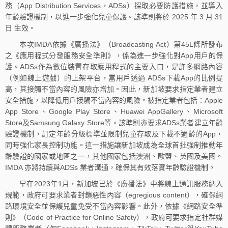
務（App Distribution Services，ADSs）採取必要防護措施，並導入
年齡驗證機制，以進一步強化兒童保護。該準則將於 2025 年 3 月 31
日 生效。
本次IMDA依據《廣播法》（Broadcasting Act）第45L條所發布
之《應用程式分發服務安全準則》，係為進一步強化對App用戶的保
護。ADSs作為數位裝置存取應用程式的主要入口，是許多網路內容
（例如線上遊戲）的上架平台，當用戶透過 ADSs下載App的比例提
高，其接觸不當內容的風險亦增加。因此，新加坡要求指定業者建立
安全措施，以降低用戶接觸不當內容的風險。被指定業者包括：Apple
App Store、Google Play Store、Huawei AppGallery、Microsoft
Store及Samsung Galaxy Store等。該準則亦要求ADSs業者建立年齡
驗證機制，訂定年齡分級標準並限制兒童存取及下載不適齡的App，
同時強化家長控制功能。這一措施讓新加坡成為全球首批強制推動年
齡驗證的國家或地區之一，其他國家包括澳洲、歐盟、英國及美國。
IMDA 亦將持續與ADSs 業者溝通，確保其有效落實年齡驗證機制。
早在2023年1月，新加坡已於《廣播法》中將線上通訊服務納入
規範，政府可要求業者封鎖惡性內容（egregious content），確保網
路環境安全並保護兒童免受不當內容影響。此外，依據《網路安全準
則》（Code of Practice for Online Safety），政府可要求指定社群媒