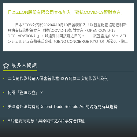
(Inter Partes Review，IPR)」程序並未違憲。多方複審程序係國會在制度設
電池更輕便和更易分離，因而更易於產製購買、取得與安裝。不過對於歷史
計上針對專利獲證許可後，授權行政機關可經由實質利害關係人提出申請
上曾發生斷電超過1小時的家戶，PATS仍有義務確保較長時間的備援電力。
後，得有機會再次檢視其原先核發專利獲證許可的權限。因此被告經由行政
日本ZEON股份有限公司宣布加入「對抗COVID-19智財宣言」
機關專利審查獲得之權利，與被告在美國憲法下只能經由聯邦法院和陪審團
裁決所保障權利不同。 本案自去年聯邦最高法院受理後，即成為美國
日本ZEON公司於2020年10月19日發表加入「以智慧財產協助控制新
發明法（Leahy-Smith America Invents Act）施行後備受矚目的重大案例之
冠病毒傳染對策宣言（對抗COVID-19智財宣言，OPEN COVID-19
一。主要因為本案凸顯出各產業對多方複審程序實質影響的反應。若多方複
DECLARATION）」，以達到共同抗疫之目的。 該宣言是由ジェノコ
審程序被判無效的話，將導致大部分專利紛爭從專利審查暨上訴委員會移回
ンシェルジュ京都株式会社（GENO CONCIERGE KYOTO）所發起，期望
聯邦法院。導致美國發明法欲藉由行政審查改善並減輕司法體系負擔之目的
透過加入該宣言的企業，於以終結新冠肺炎蔓延為目的所為之產品開發、製
難以達成，且導致專利訴訟更為耗時且昂貴，恐造成「非實施專利事業體」
造及販賣，宣示不行使企業所擁有相關發明、新型及設計專利權和著作權等
（Non-Practicing Entity， NPE）更加猖獗。因此，資通訊產業等普遍受到
權利。如此一來，將可建構友善的防疫產品開發及製造環境，讓開發者或製
專利侵權訴訟困擾的企業大多贊同多方複審程序的合憲性。然而，大法官
造商免去來自權利人的侵權調查或繁複的授權流程。 目前已有包括
最多人閱讀
John Roberts 和 Neil Gorsuch 對此一保守的決定表示異議，認為辛苦研發
Canon、Nikon、SONY、CASIO、Panasonic、大金空調、豐田、三菱、
之專利僅因為第三人提起申請就受到行政機關撤銷，而非經由司法體系裁決
速霸路、馬自達等101間知名企業加入，並擁有高達927,897件的專利數
仍有其疑義之處。仔細檢視多方複審程序的進行，似有違背於司法審查中要
二次創作影片是否侵害著作權-以谷阿莫二次創作影片為例
量。 經產省近畿經濟產業局也與該宣言辦公室合作，提出對抗新冠肺
求獨立性的種種目的和精神。從歷史上來看，縱使行政機關具有核發專利獲
炎計畫，計畫主軸在於以下三點： 從加入宣言的所有專利中，挑選易於活
證許可的權限，但不代表這可以導出行政機關就有撤銷專利的權限。因此，
用的技術並提出施行的可行方案。 協助中小及新創企業與加入宣言的企業
何謂「監理沙盒」？
不同意見之大法官認為藉由行政機關的審議程序取代司法審查對專利可以做
對談，支援權利交涉。 協助擬定授權契約及業務展開等必要策略。 我
出撤銷的決定並不合憲。
國在經濟部智慧財產局全球專利檢索系統(GPSS)全新提供「防疫專區」服
美國聯邦法院有關Defend Trade Secrets Act的晚近見解與趨勢
務，以目前防疫需求較大的產業如「口罩」、「防護衣」、「檢測」、「疫
苗」、「藥品」等14項作為分類主軸，提供「一鍵查詢全球防疫技術相關專
利」及「防疫技術相關專利新訊訂閱」功能，協助產業界快速掌握全球防疫
A片也要搞創意！具原創性之A片享有著作權
技術相關專利。