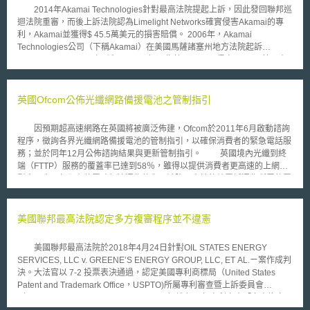
2014年Akamai Technologies針對最高法院提起上訴，因此發回聯邦巡
迴法院重審，而後上訴法院認為Limelight Networks確實侵害Akamai的專
利，Akamai並獲得$ 45.5萬美元的損害賠償。 2006年，Akamai
Technologies公司（下稱Akamai）在美國馬薩諸塞州地方法院起訴
Limelight Networks（下稱Limelight），指控Limelight侵害Akamai美國專
利號6108703。原告Akamai的專利是有效傳送網頁內容的方法專利。而被
告Limelight是經營伺服器網路的公司，和Akamai該專利的差別在於
Limelight指示用戶完成其中一個修改的步驟。 本案從2006年一直持續
英國Ofcom公佈光纖網路備援電池之管制指引
到2014年向最高法院上訴為止，都是依據美國專利法第271條規定直接和間
接侵權的概念。在原審認為「實施該方法專利」的侵權行為，是要求實施方
因預期超高速網路在英國將被廣泛佈建，Ofcom於2011年6月啟動諮詢
要獨立完成該侵權行為，所以Limelight不能被視為直接侵權。又因為
程序，徵詢各界光纖網路備援電池的管制指引，以確保消費者的緊急電話服
Limelight公司並沒有滿足單一實體規則（single-entity rule），控制或指示
務；並於同年12月公佈諮詢結果與更新管制指引。 英國境內光纖到終
（control or direction）其實施方完成其他的專利之方法步驟，所以不用負
端（FTTP）服務的覆蓋率已達到58％，雖得以提供消費者更高速的上網與
共同侵權責任。 但上訴聯邦巡迴法院一致贊成Akamai被侵權，並指出
影音內容，但卻有停電時無法運作的先天缺陷。由於傳統電話運作所需的電
如果被告 Limelight知道並使用專利權人Akamai的專利，而且執行大部分的
力係經由業者機房透過銅絞線供應，故即便消費者終端停電，仍能緊急電
步驟，只保留一項步驟未執行，進而引誘用戶執行該方法專利的最後一個步
話。因此Ofcom曾於2009年要求公眾電話業者（PATS）確保消費者終端有
驟，且用戶真的執行了該最後一步驟， Limelight就構成美國專利法271(b)
維持供電4小時以上的備援電池，以保障民眾的身家安全。而此項管制則是
美國聯邦最高法院認定多方複審程序並不違憲
間接侵權中的引誘侵權。
納入ECN/ECS業者之第3項一般條件的管制中，業者有因而有遵守的義務。
此次徵詢結果，Ofcom確立了以下兩點管制指引： 1. PATS必須確保提
美國聯邦最高法院於2018年4月24日針對OIL STATES ENERGY
供備援電池：PATS若由消費者選擇是否安裝備援電池，將被認為不符義
SERVICES, LLC v. GREENE’S ENERGY GROUP, LLC, ET AL.ㄧ案作成判
務。若PATS選擇由消費者負擔更換電池之責任，應提供適切指引並確保易
決。大法官以 7-2 投票表決通過，認定美國專利商標局（United States
於取得電池；若責任由PATS承擔，則應建立適切處理程序。 2. 備援電池最
Patent and Trademark Office，USPTO)所屬專利審查暨上訴委員會
低供電時數降為1小時：主要理由為英國大部分的斷電事件都不超過1小時；
（Patent Trial and Appeal Board，PTAB）進行內部專利審查「多方複審
且行動電話相當普及，增加了安全保障。而備援電力降為1小時後，將使其