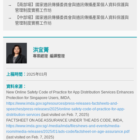
【南部場】國家通訊傳播委員會與通訊傳播產業個人資料保護與
管理制度實務工作坊
【中部場】國家通訊傳播委員會與通訊傳播產業個人資料保護與
管理制度實務工作坊
洪宜菁
專案經理 編譯整理
上稿時間：
2025年03月
資料來源：
New Online Safety Code of Practice for App Distribution Services Enhances
Protection for Singapore Users, IMDA,
https://www.imda.gov.sg/resources/press-releases-factsheets-and-
speeches/press-releases/2025/online-safety-code-of-practice-for-app-
distribution-services
(last visited on Feb. 7, 2025)
FACTSHEET ON AGE ASSURANCE UNDER THE ADS CODE, IMDA,
https://www.imda.gov.sg/-/media/imda/files/news-and-events/media-
room/media-releases/2025/01/ads-code/factsheet-on-age-assurance.pdf
(last visited on Feb. 7, 2025)