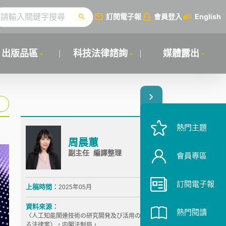
訂閱電子報
會員登入
English
出版品區
科技法律諮詢
媒體露出
熱門主題
周晨蕙
副主任 編譯整理
會員專區
訂閱電子報
上稿時間：
2025年05月
資料來源：
熱門閱讀
〈人工知能関連技術の研究開発及び活用の推進に関す
る法律案〉，内閣法制局，