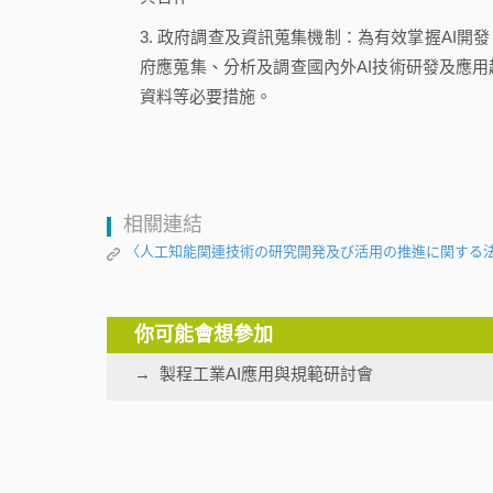
3. 政府調查及資訊蒐集機制：為有效掌握AI開
府應蒐集、分析及調查國內外AI技術研發及應用
資料等必要措施。
相關連結
〈人工知能関連技術の研究開発及び活用の推進に関する
你可能會想參加
製程工業AI應用與規範研討會