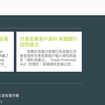
自駕
任意丟棄客戶資料 英國銀行
因而違法
l
有鑑於英國14家銀行及金融公司
O）所屬之
被發現有任意丟棄客戶個人資料而違
ty
反「資料保護法」（Dada Protection
12月召
Act）的情形，英國資訊官辦公室
，本屆
（Information Commissioner´s
構，要
Office，ICO）於2007年3月17日要求
其中11家銀行及金融公司簽署一份承
諾書，保證其將來在處理客戶資料時
mous
必當遵守資料保護法的規定。 資
是否妨礙其
訊官辦公室次長表示，銀行及金融公
司應該以嚴肅的態度來處理客戶資料
片享有著作權
安全性的問題，否則，他們不但要接
?
礙其運
受資訊官辦公室更進一步的資訊安全