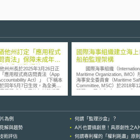
猶他州訂定「應用程式
國際海事組織建立海上
問責法」保障未成年人
船舶監理架構
之安全網路環境
他州州長於2025年3月26日正
國際海事組織（Internationa
「應用程式商店問責法（App
Maritime Organization, IM
 Accountability Act）」（下稱本
海事安全委員會（Maritime Safe
於同年5月7日生效，為全美首
Committee, MSC）於2018年
應用程式商店實施年齡驗證及
開第100屆大會（MSC 100）
意機制的州法，其核心目標為
會議批准海上自駕船舶監管架
未成年人的網路環境保護。 本
點如下： 一、盤點相關國際海事組織
應用程式商店供應商（下稱供
規範，以確認該規範： 是否適用於海
於用戶創建帳戶時驗證用戶年
上自駕船舶（Maritime Autono
影片為例
何謂「監理沙盒」？
確認為未成年人，其帳戶必須
Surface Ships, MASS）及
驗證的「家長帳戶」相關聯，
運作與航行；或 是否適用於海事海上
的晚近見解與趨勢
A片也要搞創意！具原創性之A
人下載或購買應用程式前，供
自駕船舶且不妨礙其運作；或 是否適
進行技術評估
自家長處獲得「可驗證的同
何謂專利權的「權利耗盡」原則
用於海事海上自駕船舶且不妨