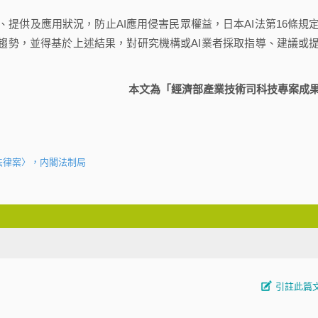
發、提供及應用狀況，防止AI應用侵害民眾權益，日本AI法第16條規
趨勢，並得基於上述結果，對研究機構或AI業者採取指導、建議或
本文為「經濟部產業技術司科技專案成
法律案〉，内閣法制局
引註此篇