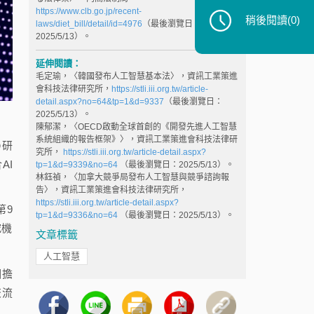
https://www.clb.go.jp/recent-
稍後閱讀
(0)
laws/diet_bill/detail/id=4976
（最後瀏覽日：
2025/5/13）。
延伸閱讀：
毛定瑜，〈韓國發布人工智慧基本法〉，資訊工業策進
會科技法律研究所，
https://stli.iii.org.tw/article-
detail.aspx?no=64&tp=1&d=9337
（最後瀏覽日：
2025/5/13）。
陳郁潔，〈OECD啟動全球首創的《開發先進人工智慧
系統組織的報告框架》〉，資訊工業策進會科技法律研
の研
究所，
https://stli.iii.org.tw/article-detail.aspx?
AI
tp=1&d=9339&no=64
（最後瀏覽日：2025/5/13）。
林鈺禎，〈加拿大競爭局發布人工智慧與競爭諮詢報
告〉，資訊工業策進會科技法律研究所，
https://stli.iii.org.tw/article-detail.aspx?
第9
tp=1&d=9336&no=64
（最後瀏覽日：2025/5/13）。
究機
文章標籤
人工智慧
相擔
交流