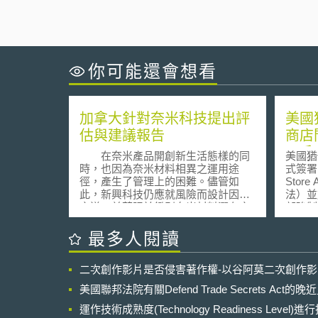
你可能還會想看
加拿大針對奈米科技提出評
美國
估與建議報告
商店
用戶
在奈米產品開創新生活態樣的同
美國猶
時，也因為奈米材料相異之運用途
式簽署
徑，產生了管理上的困難。儘管如
Store
此，新興科技仍應就風險而設計因應
法）並
之道，並著眼於鑑別奈米材料潛在之
部強制
危險性、瞭解人體暴露於奈米微粒環
家長同
境之程度，以及確認適當之評估策
強化對
最多人閱讀
略。 加拿大學術議會(Council of
法要求
Canadian Academies)於2008年7月公
應商）
二次創作影片是否侵害著作權-以谷阿莫二次創作
佈奈米研究報告「微小即不同：由科
齡，若
學觀點看奈米法制之挑戰(Small is
與經過
美國聯邦法院有關Defend Trade Secrets Act
Different: A Science Perspective on
未成年
the Regulatory Challenges of the
運作技術成熟度(Technology Readiness Level)
應商須