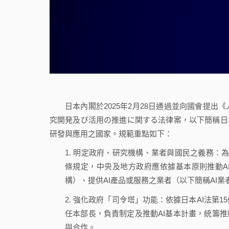
日本內閣於2025年2月28日通過並向國會提
究開発及び活用の推進に関する法律案，以下簡稱日本
研發與應用之國家。規範重點如下：
1. 明定政府、研究機構、業者與國民之義務：為
條規定，中央及地方政府應依據基本原則推動A
構）、提供AI產品或服務之業者（以下簡稱AI
2. 強化政府「司令塔」功能：依據日本AI法第1
任本部長，負責制定及推動AI基本計畫，統籌推
與合作。