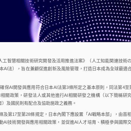
出《人工智慧相關技術研究開發及活用推進法案》（人工知能関連技術
AI法），旨在兼顧促進創新及風險管理，打造日本成為全球最適合
確保AI開發與應用符合日本AI法第3條所定之基本原則，同法第4至
I相關政策，研發法人或其他進行AI相關研發之機構（以下簡稱研
業者）及國民則有配合及協助施政之義務。
5條及第17至第28條規定，日本內閣下應設置「AI戰略本部」，由首
動AI技術開發與應用相關政策，並促進AI人才培育、積極參與國際