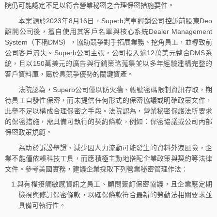
院仍可能認定不足以符合營業秘密之合理保密措施要件。
本案源於2023年8月16日，Superb汽車經銷公司控訴前股東Deo
離開公司後，擅自使用其客戶名單與核心系統Dealer Management
System（下稱DMS），協助競爭對手拓展業務、挖角員工，並導致前
公司客戶流失。Superb公司主張，公司投入逾12萬美元整合DMS系
統，且以150萬美元的廣告與行銷策略蒐集並以多年經驗建構完整的
客戶資料庫，屬於具競爭優勢的關鍵資產。
法院認為，Superb公司僅以防火牆、帳號密碼限制資訊存取，期
待員工自發性保密，而未提供任何形式的保密協議或明確政策文件，
此舉不足以構成合理保密之手段。法院認為，營業秘密保護法所要求
的保密措施，需具備可執行的契約條款，例如：保密協議或公司內部
保密政策規範。
為助於訴訟舉證、減少因人力流動可能發生的資料外洩風險，企
業不能僅依賴科技工具，而應積極主動地搭配企業政策與契約等法律
文件。參考美國實務，建議企業採取下列營業秘密管理作法：
1.與有權接觸敏感資訊之員工、顧問簽訂保密協議，且企業應定期
檢視與修訂保密條款，以確保條款符合最新的勞動法相關要求並
具備可執行性。