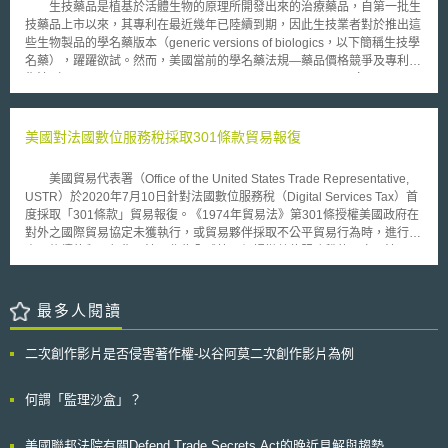
生技藥品是植基於活體生物的原理所開發出來的治療藥品，自第一批生
亦指出WAGRI已於日本全國範圍內蒐集大量的農業數位資料，用以開發農
技藥品上市以來，其專利在最近幾年已陸續到期，因此生技業者對於推出這
業領域之基礎AI模型，並預計於2026年在WAGRI網站上提供基礎AI模型服
些生物製品的學名藥版本（generic versions of biologics，以下簡稱生技學
務。未來農業領域從業者可透過WAGRI網站提供之基礎AI模型服務，輔以
名藥），躍躍欲試。然而，美國當前的學名藥法規—藥品價格競爭及專利回
自身之農業數位資料，建立符合自身農業場域特性之特化型AI模型。 然而，
復法（Drug Price Competition and Patent Restoration Act, 又名Hatch-
報告亦指出不論是農業數位資料的API介接運用，還是將農業數位資料用以
Waxman Act, HWA），乃是針對化學藥品的學名藥版本所制定的法規，此
開發基礎AI模型，農業數位資料之法制配套仍需整備。因此，除了資料權屬
類學名藥與生技學名藥並不相同，因此既有的學名藥法規並不能適用於生技
等關係釐清外，報告特別提出於AI開發應用、資料共享之模式下，尚須建立
學名藥，生技業者無不引頸企盼政府部門通過新的法規，以使生技學名藥儘
美國對法國數位服務稅採取301條款貿易報復
「涵蓋資料整體生命週期之資料交換及利用機制」，包含資料對外公開之選
速上市。 美國參議院最近提出一項生技學名藥法案—生技製品價格競
擇權、資料提供之事前同意權、資料安全管理對策，以及資料刪除請求權等
爭與創新法（Biologics Price Competition and Innovation Act, BPCIA），
範圍，以確保農業數位資料在利用前的安心共享與協作。 我國政府如欲於
美國貿易代表署（Office of the United States Trade Representative,
一如HWA，BPCIA的內容也呈現出各種利益折衝的色彩，法案一方面賦予
農業領域發展基本AI模型，除應於全國範圍內蒐集大量之農業領域數位資料
USTR）於2020年7月10日針對法國數位服務稅（Digital Services Tax）首
FDA對生技學名藥進行審核的新權限，並藉由減少臨床試驗之進行，加速生
外，亦應建立串聯資料整體生命週期之資料交換及利用機制，以降低農業數
度採取「301條款」貿易報復。《1974年貿易法》第301條授權美國政府在
技學名藥的上市；另一方面，為避免低價的生技學名藥會對品牌藥的銷售產
位資料之間的協作風險。 本文為資策會科法所創智中心完成之著作，非經
對外之國際貿易協定未獲執行，或貿易夥伴採取不公平貿易行為時，進行調
生衝擊，法案也有針對生技研發公司的研發誘因設計，以鼓勵其持續投入資
同意或授權，不得為轉載、公開播送、公開傳輸、改作或重製等利用行為。
查及後續的貿易報復。法國作為全球第一個課徵數位服務稅的國家，法國國
金，開發更多的生技治療藥品。未來生技學名藥廠需要配合FDA所規劃的風
本文同步刊登於TIPS網站（https://www.tips.org.tw）
民議會於2019年7月11日通過數位服務稅，美國隨即於2019年7月16日開啟
險管理計劃（該計劃的相關立法目前尚待眾議院審議），故生技學名藥廠於
「301條款調查」並召開公聽會。美國貿易代表署於2019年12月6日發布調
其生技學名藥上市後，仍有進行臨床試驗之義務。 法案中最具爭議的
查報告（Report on France’s Digital Services Tax）指出法國數位服務稅是
最多人閱讀
條文在於，究竟應給予生技研發公司多長的銷售獨家銷售權（market
針對美國不合理或歧視性的貿易帳礙。美國總統川普和法國總理馬克宏於
exclusivity），始得允許生技學名藥廠加入市場競爭，生技研發公司與生技
2020年1月23日達成暫緩數位服務稅課徵之共識，然而法國在6月再度實施
學名藥廠對此的歧見甚大，前者主張十四年，後者則認為五年的時間已足，
二次創作影片是否侵害著作權-以谷阿莫二次創作影片為例
數位服務稅。美國遂對法國啟動「301條款」貿易報復，貿易報復項目係法
目前法案訂為十二年。另一個不易處理的議題，則是藥師如何處理此類的生
國進口美國的化妝品、手提包等貨品課徵25%的稅，受波及的貨品粗估高達
技學名藥，根據目前的法案內容，未來藥師亦可不經徵詢醫師而以生技學名
13億美元。儘管美國企圖透過貿易報復作為警示，許多國家仍持續研擬採取
何謂「監理沙盒」？
藥代替之。
或已經開始課徵數位服務稅。美國貿易代表署指出：「過去兩年，部分國家
研擬或已經開始採取數位服務稅，而有相當多的證據可以證明數位服務稅是
美國聯邦法院有關Defend Trade Secrets Act的晚近見解與趨勢