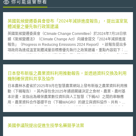
你可能還會想看
英國氣候變遷委員會發布「2024年減排進度報告」，提出溫室氣
體減量之優先執行政策建議
英國氣候變遷委員會（Climate Change Committee）於2024年7月18日依
據《氣候變遷法》（Climate Change Act）向議會提交「2024年減排進度
報告」（Progress in Reducing Emissions 2024 Report）。該報告提出多
項政府為達成溫室氣體減量目標應優先執行之政策建議，重點內容如下： 1.
調整政策以排除尚未成熟的低碳發電部署相關措施及其社會成本，以降低電
價。 2.針對上屆政府推遲化石燃料車輛銷售禁令、決定20%家戶毋須淘汰化
石燃料鍋爐，及免除房東提升租屋能效之義務等政策，應迅速恢復推動。 3.
移除阻礙熱泵、電動車充電樁及陸域風電等關鍵技術部署的行政障礙。 4.提
日本發布新版之農業資料利用推動報告，並透過資料交換及利用
出公部門建築去碳之完整多年期戰略計畫。 5.改善再生能源差價合約
機制確保資料共享及協作
（contracts for difference）競標機制的設計與執行。 6.提供政策支持以加
日本農林水產省於2025年9月在智慧農業網站上發布新版之農業資料利用推
速產業電氣化，促進多數產業轉向使用電熱技術。 7.加強植樹造林及泥炭地
動（下稱報告），其內容包含2025年通過閣議決定之食材、農業、農村基
復育。 8.確立大規模部署人為工程碳移除技術（engineered removals）的
本計畫，並指出為確保農業數位資料與人工智慧（下稱AI）之間的串聯應
商業模式，以實現2030年，每年移除至少500萬噸二氧化碳目標。 9.就全國
用，農業資料合作基礎平台（下稱WAGRI）的建立與資料協作、共有、提
推動淨零轉型所需之勞工技能進行全面評估與規劃。 10.強化國家氣候變遷
供功能是其不可或缺的要素。 報告指出，透過各式農業數位資料的蒐集與
調適政策，設定明確且可衡量之目標，以作為其他重大政策之制定基礎。
整合，諸如過往作物收成量資料、市場價格資料、土壤資料、農地資料、氣
總體而論，英國的溫室氣體減量目標正面臨難以達成的重大風險，政府應迅
象資料等，並經過統合及分析後，可以達到提升作業效率及收益、減少勞動
速採取行動，並優先執行氣候變遷委員會所提出之政策建議。
作業時間與器材損耗，以及降低環境負荷之效果。截至2025年9月為止，
美國參議院提出促進生技學名藥競爭法案
WAGRI網站上已提供高達223種農業數位資料相關的API，供農業領域從業
者介接運用，並作為未來開發農業領域基礎AI模型的前置準備。 此外，報告