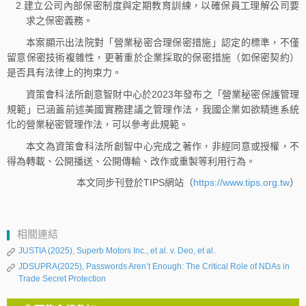
2.建立公司內部保密制度與定期教育訓練，以確保員工理解公司要
求之保密義務。
本案顯示出法院對「營業秘密合理保密措施」認定的標準，不僅
留意保密技術複雜性，更著重於企業採取的保密措施（如保密契約）
是否具有法律上的拘束力。
資策會科法所創意智財中心於2023年發布之「營業秘密保護管理
規範」已涵蓋前述美國實務建議之管理作法，我國企業如欲精進系統
化的營業秘密管理作法，可以參考此規範。
本文為資策會科法所創智中心完成之著作，非經同意或授權，不
得為轉載、公開播送、公開傳輸、改作或重製等利用行為。
本文同步刊登於TIPS網站（
https://www.tips.org.tw
）
相關連結
JUSTIA (2025), Superb Motors Inc., et al. v. Deo, et al.
JDSUPRA(2025), Passwords Aren’t Enough: The Critical Role of NDAs in
Trade Secret Protection