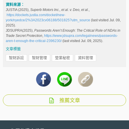
資料來源：
JUSTIA (2025),
Superb Motors Inc., et al. v. Deo, et al.
,
https://dockets.justia.com/docket/new-
york/nyedce/2%3A2023cv06188/501825?utm_source
(last visited Jul. 09,
2025).
JDSUPRA(2025),
Passwords Aren’t Enough: The Critical Role of NDAs in
Trade Secret Protection
,
https://www.jdsupra.com/legalnews/passwords-
aren-t-enough-the-critical-2396230/
(last visited Jul. 09, 2025).
文章標籤
智財訴訟
智財管理
營業秘密
資料管理
推薦文章