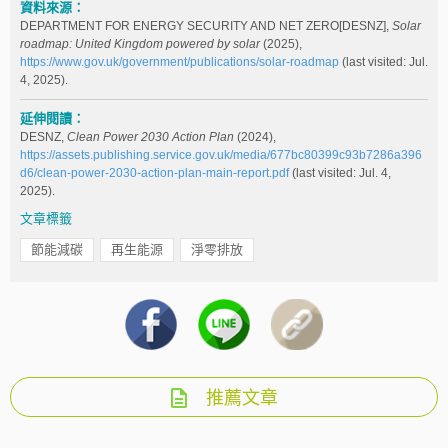
資料來源：
DEPARTMENT FOR ENERGY SECURITY AND NET ZERO[DESNZ],
Solar
roadmap: United Kingdom powered by solar
(2025),
https://www.gov.uk/government/publications/solar-roadmap
(last visited: Jul.
4, 2025).
延伸閱讀：
DESNZ,
Clean Power 2030 Action Plan
(2024),
https://assets.publishing.service.gov.uk/media/677bc80399c93b7286a396
d6/clean-power-2030-action-plan-main-report.pdf
(last visited: Jul. 4,
2025).
文章標籤
節能減碳
再生能源
淨零排放
推薦文章