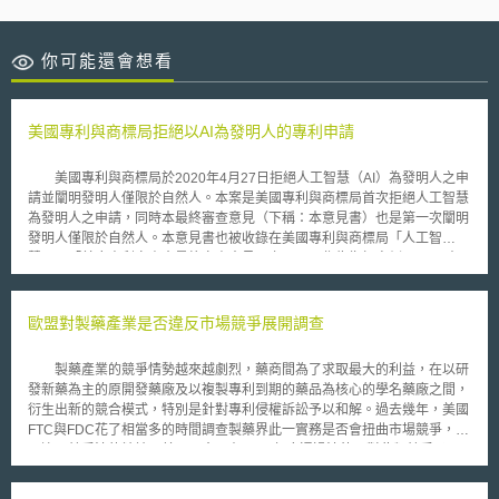
你可能還會想看
美國專利與商標局拒絕以AI為發明人的專利申請
美國專利與商標局於2020年4月27日拒絕人工智慧（AI）為發明人之申
請並闡明發明人僅限於自然人。本案是美國專利與商標局首次拒絕人工智慧
為發明人之申請，同時本最終審查意見（下稱：本意見書）也是第一次闡明
發明人僅限於自然人。本意見書也被收錄在美國專利與商標局「人工智
慧」、「首席專利審查官最終審查意見」之頁面，作為指標案例。 本
意見書是在回應2020年1月20日專利申請申復案（Petition）之審查意見。
回顧本專利申請案之基本資料表，發明人名字為「DABUS」、姓氏部分僅
以括號註明「由人工智慧自行產生的發明」。本案法定代理人及申請人均為
歐盟對製藥產業是否違反市場競爭展開調查
Stephan L. Thaler。Stephan L. Thaler表示，DABUS是一個神經網路系統
且「有創意的機器」。美國專利與商標局表示，綜觀美國專利法的用詞
製藥產業的競爭情勢越來越劇烈，藥商間為了求取最大的利益，在以研
（如：Whoever）及立法脈絡，均可得知發明人指的是自然人。具體而言，
發新藥為主的原開發藥廠及以複製專利到期的藥品為核心的學名藥廠之間，
發明人必須是貢獻發明概念（Conception）的人，專利審查程序手冊
衍生出新的競合模式，特別是針對專利侵權訴訟予以和解。過去幾年，美國
（MPEP）定義「發明概念」是一個將發明人「創造行為之心智的完整呈
FTC與FDC花了相當多的時間調查製藥界此一實務是否會扭曲市場競爭，因
現」（the complete performance of the mental part of the inventive
而違反競爭法的精神，美國國會更在2003年底通過法律，對此類競爭予以
act），僅有自然人具有「心智」（Mental/ Mind），因此發明人僅限於自然
規範。繼美國之後，歐盟也在2008年1月中，就有關原開發藥廠與學名藥間
人。本審查意見又援引Beech Aircraft Corp. v. EDO Corp.判決，指出「發明
的競合作關係，向境內的製藥產業發出產業調查，這是歐盟首次就製藥產業
人僅限於自然人」。所以，將專利申請基本資料表的姓名欄位填上