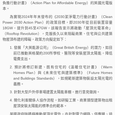
負擔行動計畫》（Action Plan for Affordable Energy）的英國光電版
本。
為實現2024年年末發布的《2030潔淨電力行動計畫》（Clean
Power 2030 Action Plan）的政策目標，即2030年從目前裝置容量
18GW，提升到45至47GW，該報告宣示將啟動「屋頂光電革命」
（Rooftop Revolution），克服長久以來阻礙商業、住宅與公共建築
物屋頂布建的障礙，政策方向擬定如下：
1. 發展「大英能源公司」（Great British Energy）的潛力，如目
前已推動英格蘭約200所學校、醫院等安裝屋頂太陽能，降低
電費支出。
2. 預計將修訂新建、既有住宅的《溫暖住宅計畫》（Warm
Homes Plan）與《未來住宅與建築標準》（Future Homes
and Buildings Standards），如規範新建築物裝設太陽光電的
義務。
3. 針對大型戶外停車場建置太陽能車棚，進行意見徵詢。
4. 簡化利害關係人協作流程，如研擬工業、商業類型建築物出租
屋頂安裝太陽能的標準合約範本。
英國政府除積極推動屋頂光電外，亦針對電力網路、供應鏈、培