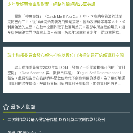
內的專利訴訟和解協議展開調查。 歐盟此次調查最主要的目的是為了
少年受好萊塢電影影響，網路詐騙超過25萬英謗
「DABUS（由人工智慧自行產生的發明）」並不符合美國專利法第115條
深入瞭解製藥產業的商業實務，調查內容包括：（1）在專利的策略方面，
（35 U.S. Code § 115）。 本案於2019年7月29日提出，隨即於2019
藥廠對於專利的取得與執行法律保護，是為了要保護創新發明，還是為了阻
年8月8日被美國專利與商標局以「申請文件欠缺，不符合發明人與其繼受人
電影「神鬼交鋒」（Catch Me If You Can）中，李奧納多飾演的法蘭
擋或限制創新藥以及（或）學名藥競爭的目的；（2）藥商之間訴訟纏訟的
之規範」（35 U.S. Code § 115和37 CFR 1.64）拒絕受理。幾番修正往返
克阿巴內二世，從16歲開始喬裝為飛機副駕駛、醫師及律師等專業人士，並
情形如何；（3）關於專利訴訟和解協議的簽署情形。雖然歐盟此項調查並
後，美國專利與商標局於2019年12月17日仍以「申請文件欠缺」不予受
利用偽造的支票，在數年之間詐取了數百萬美元。電影中所描繪的場景，如
不一定意味其即可找出原開發藥廠與學名藥廠違反競爭的證據，但歐盟此次
理，Stephan L. Thaler續行申復。美國專利與商標局於2020年4月27日做出
今卻在網路世界中真實上演。英國一名現年16歲的青少年，從13歲開始透
的調查舉動或許意味，歐盟已從美國經驗中開始懷疑製藥產業內原開發藥廠
本意見書。同一由DABUS創造的發明，但由Ryan Abbott作為申請人的案
過網路招搖撞騙，三年來得手的金額高達25萬英鎊。在其落網之後，少年表
與學名藥廠間不尋常的合作模式，對於是否有違反競爭之情事存疑。
件，已被歐洲專利局和英國智慧財產局於2019年12月以雷同的理由拒絕。
示之所以從事詐騙，正是受到好萊塢電影的影響。 住在英國的16歲少
目前美國專利與商標局、歐洲專利局、英國智慧財產局面對人工智慧為發明
年，13歲時憑藉著母親遺留的16000英鎊，虛設了第一家網路公司，並對外
人之專利申請，立場都是發明人僅限自然人。
販售遠低於市場行情甚多的電漿電視。由於網友訂單踴躍，少年還進一步在
瑞士聯邦委員會發布報告推進以數位自決權創建可信賴資料空間
倫敦市區承租辦公室，並聘請了兩名員工處理訂單。然而大批的買家從未收
到訂購的電漿電視，少年除一聲不響地捲走了全部的貨款外，還積欠了所有
瑞士聯邦委員會於2022年3月30日，發布了一份關於推進可信的「資料
的辦公室租金及員工薪水。 在食髓知味之下，少年緊接著承租第二間
空間」（Data Spaces）與「數位自決權」（Digital Self-Determination）
辦公室欲再次如法泡製，但在得手後溜之大吉前為房東報警查獲，不可思議
報告。此份報告旨在強調資料是數位時代下創造價值的基礎，為了更好地運
的是少年獲得交保後隨即於網路上開設另一家虛擬文具行繼續詐騙，直到最
用資料的潛在價值，呼籲各界採用新的資料使用概念，加強資料所有者
近終於為警方逮捕。總計少年在這些年來詐騙所得超過25萬英鎊，遭其詐騙
（Data Owner）或資料控管者（Data Controller）對於資料的控制，以
者，甚至包括了英國知名的哈洛德百貨（Harrods）。目前少年正面臨詐欺
「數位自決權」為核心，透過科學技術與法律制度，進一步為實踐「資料共
及其他罪名的控訴。
享」（Data Sharing）提供一個安全、便捷、自主、開放、公平而值得信賴
的「資料空間」。 值得注意的是，透過該報告，聯邦委員會指示聯邦
最多人閱讀
外交部（FDFA）與聯邦環境、運輸、能源和通訊部（DETEC）實施多項措
施，以期能在2023年6月份之前，制定一部由所有利害關係人參與的可信賴
二次創作影片是否侵害著作權-以谷阿莫二次創作影片為例
資料空間操作之自願行為準則。 此外，該報告列舉出當下對於充分發
揮資料潛力所存在的障礙，包括： 資料愈趨集中於大企業手中，且多基於
自身目的而使用。 私人和公共服務的提供者在資料的使用上存在多種障