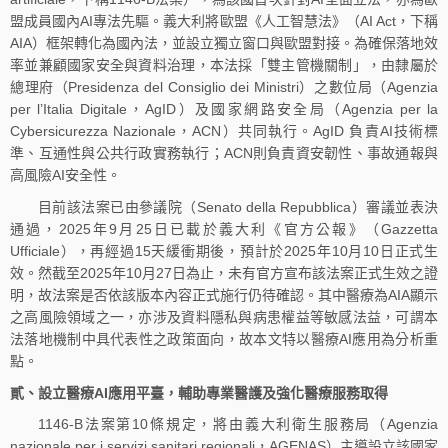
盟成員國內AI專法先驅。義大利將歐盟《人工智慧法》（AI Act，下稱
AIA）框架轉化為國內法，並設立獨立窗口與歐盟對接。為確保落地效
率並兼顧國家安全與資料治理，本法採「雙主管機關制」，由隸屬於
總理府（Presidenza del Consiglio dei Ministri）之數位局（Agenzia
per l’Italia Digitale，AgID）及國家網路安全局（Agenzia per la
Cybersicurezza Nazionale，ACN）共同執行。AgID 負責AI技術標
準、互通性與公共行政實務執行；ACN則負責資安韌性、事故通報與
高風險AI安全性。
目前該法案已由參議院（Senato della Repubblica）審議並表決
通過，2025年9月25日已載於義大利《官方公報》（Gazzetta
Ufficiale），再經過15天緩衝期後，預計於2025年10月10日正式生
效。然截至2025年10月27日為止，未有官方宣布該法案正式生效之證
明，故法案是否依該版本內容正式施行仍待確認。其中醫療為AIA顯示
之高風險領域之一，亦涉及資料隱私與病患權益等敏感法益，可謂本
法落地機制中具代表性之政策面向，故本文特以醫療AI應用為分析重
點。
貳、設立醫療AI應用平臺，輔助專業醫護及強化醫療服務取得
1146‑B法案第10條規定，將由義大利衛生服務局（Agenzia
nazionale per i servizi sanitari regionali，AGENAS）主導設立該國家