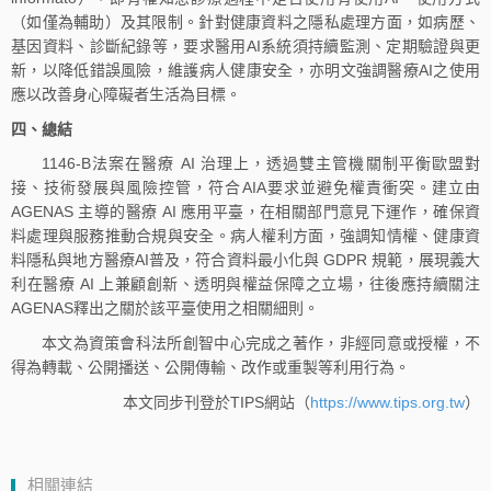
（如僅為輔助）及其限制。針對健康資料之隱私處理方面，如病歷、
基因資料、診斷紀錄等，要求醫用AI系統須持續監測、定期驗證與更
新，以降低錯誤風險，維護病人健康安全，亦明文強調醫療AI之使用
應以改善身心障礙者生活為目標。
四、總結
1146-B法案在醫療 AI 治理上，透過雙主管機關制平衡歐盟對
接、技術發展與風險控管，符合AIA要求並避免權責衝突。建立由
AGENAS 主導的醫療 AI 應用平臺，在相關部門意見下運作，確保資
料處理與服務推動合規與安全。病人權利方面，強調知情權、健康資
料隱私與地方醫療AI普及，符合資料最小化與 GDPR 規範，展現義大
利在醫療 AI 上兼顧創新、透明與權益保障之立場，往後應持續關注
AGENAS釋出之關於該平臺使用之相關細則。
本文為資策會科法所創智中心完成之著作，非經同意或授權，不
得為轉載、公開播送、公開傳輸、改作或重製等利用行為。
本文同步刊登於TIPS網站（
https://www.tips.org.tw
）
相關連結