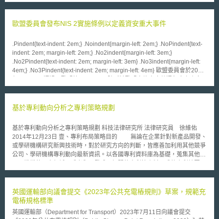
著作權又稱版權，係指在作品上設定權利，並加以保護之制度，長久以
來與科學技術相輔相成，共同促進人類社會進步[1]。然網路技術使作品複製
與傳播之成本大幅降低，對著作權制度之震撼甚大，管見以為，以點對點
歐盟委員會發布NIS 2實施條例以定義資安重大事件
（Peer-to-Peer）網路技術為基礎之區塊鏈，恰是著作權制度與網路技術此
番挑戰之調和劑，引入區塊鏈技術應用於著作權保護，使新科技不僅是對法
.Pindent{text-indent: 2em;} .Noindent{margin-left: 2em;} .NoPindent{text-
制帶來危機，亦可能是帶來轉機，此為本文撰寫之契機。 壹、技術背景
indent: 2em; margin-left: 2em;} .No2indent{margin-left: 3em;}
區塊鏈之概念最早可溯及2008年11月，中本聰發表之《比特幣：一種
.No2Pindent{text-indent: 2em; margin-left: 3em} .No3indent{margin-left:
對等式的電子現金系統》[2]。簡言之，區塊鏈是一去中心化之分散式系統，
4em;} .No3Pindent{text-indent: 2em; margin-left: 4em} 歐盟委員會於2024
在P2P網路上利用非對稱加密技術記錄每筆行為資訊，具有去中心化、透明
年10月17日通過了歐盟第2022/2555號《於歐盟實施高度共通程度之資安
性、開放性、自治性、訊息不可篡改、匿名性等六大特徵[3]。比方說在一塗
措施指令》（Directive (EU) 2022/2555 on measures for a high common
鴉牆上，人人在牆上可畫可看牆上訊息，但僅有訊息之收發當事人能看懂訊
level of cybersecurity across the Union，下稱NIS 2）的第一個實施條例
息內容。 區塊鏈能防止訊息偽造，提升系統穩定，將傳統交易對人的
（下稱「實施條例」）。NIS 2要求企業發生重大事件（Significant
基於專利動向分析之專利策略規劃
信任更新為對技術的信任，降低信任成本，當前各國正積極投入區塊鏈之應
incident）後24小時內，應向會員國主管機關通報，依實施條例之規定，符
用。然區塊鏈技術雖有諸多優點，亦不例外有其缺點。本質上，區塊鏈係以
合以下任一條件會被視為重大事件： 1. 造成超過50萬歐元或上一年度營業
成本為代價，換取鏈內資訊之真實與完整，此缺陷反映於該技術之時間與空
基於專利動向分析之專利策略規劃 科技法律研究所 法律研究員 徐維佑
額5%以上的直接財務損失。 2. 造成商業機密洩漏。 3. 已造成或能造成自然
間成本。 貳、我國法制 區塊鏈發展至今，其應用領域已延伸至各種領
2014年12月23日 壹、專利布局策略目的 無論在企業針對新產品開發、
人死亡。 4. 對自然人健康已造成或能造成大量傷害。 5. 疑似惡意且未經授
域，如數位金融、食安履歷、智財保障等，本文將聚焦於區塊鏈技術對著作
或學研機構研究新興技術時，對於研究方向的判斷，皆應善加利用其他競爭
權的存取網路和資訊系統造成嚴重運作中斷。 6. 反覆發生的事件。 7. 符合
權存證之應用機制。 有權利即有救濟之法理，可見於我國大法官會議
公司、學研機構專利動向最新資訊。以各國專利資料庫為基礎，蒐集其他公
第5條至第14條特定資訊服務的事件。 實施條例主要在於補充上述條件的第
釋字第243號解釋，故著作權受有侵害時，著作權人應得提訴以維護其權
司、機構的研究領域，或者與研發成果相關的專利等資料而成的專利地圖
6項及第7項。第6項規定於實施條例的第4條，定義「反覆發生」的要件，
利。然依我國民事訴訟法第277條與刑事訴訟法第232條、第319條之規
（patent map），可構築更完整的智財戰略。 欲將研究成果商業化
包含：(1)6個月內發生兩次；(2)有相同的根本原因；(3)大致符合超過50萬
定，民事原告和刑事告訴人負有證明自己為權利人或被害人之一舉證責任，
時，販售排他性產品對於競爭非常重要。因此阻止其他公司製造仿冒品、類
歐元或年營業額5%以上的直接財務損失。第7項則在實施條例的第5條至第
就採行註冊或登記主義之專利權、商標權而言，權利人之舉證或非難事，惟
似品，甚至競爭品，或者防禦其他公司之侵權告訴，皆必須盡早制定對策，
英國運輸部向議會提交《2023年公共充電樁規則》草案，規範充
14條列舉特定資訊服務提供者的重大事件條件，而其他資訊服務則包含
於採創作主義之著作權而言，此舉證責任難度顯然高於專利權人及商標權
亦即必須掌握該技術領域的智財資訊，才能讓研發活動順利推展。 貳、各
電樁規格標準
DNS（domain name system）服務、TLD（top-level domain）網域註冊
人。就此我國著作權法雖有參酌各國立法例，規定如著作人之著作符合一定
國政府公開之專利動向分析 一、英國國家專利藍圖分析報告 英國政府
管理、雲端運算服務、資料中心服務、內容交換網路、託管服務、網路商
英國運輸部（Department for Transport）2023年7月11日向議會提交
推定規則，在訴訟上即不負有舉證責任，此即「著作人推定」[4]。依著作權
於2014年中，依續公告8大重要技術之專利藍圖分析報告[1]，認為專利資訊