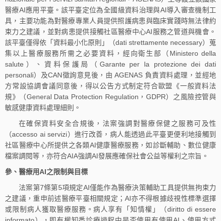
醫療AI應用平臺。該平臺定位為全國級資料治理與AI導入審查機制工
具，主要功能為對醫療專業人員提供照護病患與臨床實踐時無法律約
束力之建議，並對病患提供接觸社區醫療中心AI服務之管道與機會。
該平臺僅得依「資料最小化原則」（dati strettamente necessary）蒐
集以上醫療服務所需之必要資料，經向衛生部（Ministero della
salute）、資料保護局（Garante per la protezione dei dati
personali）及CAN徵詢意見後，由 AGENAS 負責資料處理，並經地
方常設協調會議同意後，得以公告方式制定符合歐盟《一般資料法
規》（General Data Protection Regulation，GDPR）之風險控管與
敏感健康資料處理細則。
在確保資料安全合規後，法案強調對醫療保健之服務可及性
（accesso ai servizi）進行改善，病人能透過此平臺更便利地接觸到
社區醫療中心所提供之各類AI健康醫療服務，如診斷輔助、數位健康
檔案調閱等，亦符合AIA強調AI發展應確保社會公益等權利之宗旨。
參、醫療用AI之限制與目標
法案第7條第5項規定AI僅能作為醫療決策輔助工具提供無拘束力
之建議，重申前述醫療平臺相關規定；AI亦不得根據歧視性標準選擇
或限制病人獲取醫療服務。病人享有「知情權」（diritto di essere
informato），即有權知悉診療過程中是否使用有使用AI、使用方式