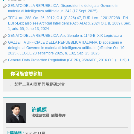
SENATO DELLA REPUBBLICA, Disposizioni e delega al Governo in
materia di intelligenza artificiale, n. 342 (17 Sept. 2025)
TFEU, art. 288, Oct. 26, 2012, O.J. (C 326) 47, EUR-Lex - 12012E288 - EN -
EUR-Lex; also see Artificial Intelligence Act (AI Act), 2024 O.J. (L 1689), Sec.
1, arts. 65, June 13, 2024
SENATO DELLA REPUBBLICA, Atto Senato n. 1146-B, XIX Legislatura
GAZZETTA UFFICIALE DELLA REPUBBLICA ITALIANA, Disposizioni e
deleghe al Governo in materia di intelligenza artificiale (effective Oct. 10,
2025), LEGGE 23 settembre 2025, n. 132, Sep. 25, 2025
General Data Protection Regulation (GDPR), 95/46/EC, 2016 O.J. (L 119) 1
你可能會想參加
製程工業AI應用與規範研討會
許凱傑
法律研究員 編譯整理
上稿時間：
2025年11月