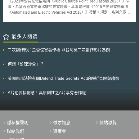
城、搜尋引擎、社群網路服務、信託服務等，對於不同服務可能造成的影響
《2023年公共充電樁規則（Public Charge Point Regulations 2023）》草
法第13條之著作權人推定之規定，必須在著作之原件或其以發行之重製物
可提供創新活動高價值之分析觀點，因此該國智慧財產局資訊團隊，透過專
各別列舉視為重大事件的條件。 歐盟委員會發布該實施條例確立何謂重大
案，希望改善電動車駕駛的充電體驗。草案是根據《2018自動與電動車法
上，或將公開發表時，以通常方法表示著作人之本名或眾所周知之別名。反
利申請資訊分析出全球性專利藍圖，幫助其國內企業與民眾瞭解此8大重要
事件，並依歐盟考量資訊安全威脅所制定的NIS 2，將公共電子通訊網路或
（Automated and Electric Vehicles Act 2018）》授權，規定一系列充電樁
面解釋來說，若著作人一時疏忽或因該創作領域之習慣，未於著作表示著作
技術專利資訊，並將分析結果納入資金挹注之考量基礎。 專利藍圖分
服務、會員國等進行連結，要求會員國設置資訊安全主管機關、危機管理機
營運商必須遵守的充電樁規格標準，充電樁營運商若未遵守相關規定，最高
人本名或別名，著作人將難受推定而享有著作權，創作心血將付之一炬。
析報告之資料，來源為2013年至2014年間全球專利資料庫中專利公開
構、資訊安全聯絡點等義務，建立資訊安全通報機制，確保歐盟有整體的資
可處以每座充電樁1萬英鎊之罰鍰： 一、定價及費用透明：充電樁營運商必
我國最高法院92年度台上字第1664號判決之見解認為，著作權人為證
(Published)之資料，以及諮詢英國智財局各專業技術領域之專利審查員之
訊安全戰略及框架，阻止潛在危機擴散。我國於2018年已制定《資通安全
須清楚標示每時段定價，以便士/瓩時（p/kWh）作為計價單位。每次充電後
明著作權，應保留其著作之創作過程、發行及其他與權利有關事項之資料作
結果。而專利藍圖分析報告之分析內容，包括專利涵蓋範圍、專利申請排名
事件通報及應變辦法》並建立四級資通安全事件的標準，其標準以機敏或業
必須顯示充電總費用。 二、須提供24小時免費客服專線：充電點營運商須
最多人閱讀
為證明自身權利之方法；該判決更指出著作權人至少需證明著作權人身分、
領先群、專利優先權期間、專利合作開發申請圖、專利技術分析等。 二、
務資訊遭洩漏對機密性的影響、資通系統遭竄改對完整性的影響，以及資通
提供免費24小時專線，支援客戶服務。同時將客戶所提出的問題、解決方式
著作完成時間、非抄襲之獨立創作；102年度台非字第24號判決重申著作權
韓國R&D專利技術動向調查 韓國R&D專利技術動向調查制度自2005年
系統運作遭中斷對可用性的影響為依據，但並未對不同類型服務有制定更精
和時間做成紀錄。 三、開放資料：充電樁營運商必須遵守開放式充電協議
人未提出或交待研發過程之相關資料，尚不足認其主張之系爭標的係屬著
開始，每年度由與研究發展相關的各部會針對其提出之研發工作，提供研發
二次創作影片是否侵害著作權-以谷阿莫二次創作影片為例
細的定義。歐盟實施條例中有關重大事件之定義，可做為我國相關主管機關
（Open Charging Point Interface, OCPI），建構開放式充電網絡，消除漫
作，亦不得僅憑該造友性證人之宣誓書及證言云云，即謂所述創作歷程可
計畫執行階段中，所研發之技術是否已有先前技術，或是與研發技術類似之
參考對象，研擬更準確的資通安全事件標準。
遊服務資料存取的障礙，免費公開充電樁位置、充電狀態、功率等充電樁相
採；而智財法院97年刑智上易字第70號判決中則指出，該件鑑定小組藉由
專利發展情況等資訊，即以該研發領域之技術不被其它國家競爭對手搶先獲
關資料。 四、感應式支付：所有新的8瓩以上公共充電樁，及現有快速公共
何謂「監理沙盒」？
就權利人之營業處所及其創作過程進行實地勘查，推論得知告訴人係真正創
得專利權的目標作為研究人員之研究方向。 而專利技術動向調查之研
充電樁必須提供消費者零接觸、無現金支付選項。 五、99%可靠性：所有
作之著作權人。基此，權利人無法受有著作人推定時，需提出證據，跨越三
發課題則由韓國專利廳下韓國智慧財產策略院主管之「e專利國[2]」負責調
快速公共充電樁，可靠性要求必須高達99％（即99% 的時間可以正常使
道門檻，方可證明其確有權利，此為現行制度下，著作權人維權所面臨之現
查，提供專利分析結果的綜合報告，提供各部會與各領域別的專利動向、方
美國聯邦法院有關Defend Trade Secrets Act的晚近見解與趨勢
用），並在網站公開充電樁可靠性資料。 六、充電漫遊支付服務
實難處。 如前所述，當前著作權人之維權存在著舉證難、週期長、成
向與及各種分析報告，內容包含有政府R&D專利技術動向調查報告、國家專
（Payment roaming）：充電樁營運商必須至少和一家第三方充電漫遊服務
本高的問題，而區塊鏈在技術上可應用於著作權之存證，與實務見解之著作
利策略藍圖報告、以及專利分析與相關生產報告等。並根據以上報告提供技
供應商（roaming provider）進行合作，使消費者可以透過漫遊服務，使用
人身分、著作完成時間、非抄襲之獨立創作等待證事項完美匹配，原因分析
A片也要搞創意！具原創性之A片享有著作權
術領域別研發計畫方向、挑選出將來商業化運用價值較高之專利。 參、代
同一APP或具RFID感應功能的卡片，支付不同充電樁營運商的充電費用。
如下： 一、著作權人身分 此部分意在證明著作確係主張權利人所創
結論 專利動向分析的資訊為一種判斷的依據，儘管由分析報告所顯示
作，證明難度應不高，僅需著作人於登入系統時進行身分驗證，透過如帳號
的技術範圍中，判斷要進行哪一種研究時，需要的是研究者的經驗與知識，
密碼、電子憑證等技術，便能推定系統之使用者確為著作人本人。目前多數
但專利動向分析有助於篩選出可行的研究範圍，尤其在投入國家資源補助科
網路平台均有採相似技術，於登入系統時確認使用者之身分、年齡等資訊，
研計畫時，資源更應有效應用於可行的技術領域，而非早已佈滿專利地雷
如結合區塊鏈不可篡改之特性，將更可保存身分資料，確認真實性。惟著作
處。 目前產業研發過程缺乏完善專利布局分析。實際生產產品之企業
隱私權聲明
徵才訊息
網站導覽
人本人是否具行為能力，甚至具備創作能力，尚非區塊鏈技術可以解決，仍
為避免侵權故意，常忽略申請前檢索工作；雖研究前或研究中調查之專利動
聯絡我們
資策會
需視個案事實認定之。 二、著作完成時間 區塊鏈在技術上，其區塊之
向分析，並不能保證研究成果的可專利性，然而該工作對於國家、企業之研
排列係按照歷史時間順序，恰可將我國實務見解強調之創作過程，如日記般
究發展實屬必要。透過如英國國家專利藍圖分析報告、韓國R&D專利技術動