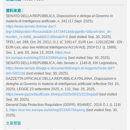
資料來源：
SENATO DELLA REPUBBLICA,
Disposizioni e delega al Governo in
materia di intelligenza artificiale
, n. 342 (17 Sept. 2025),
https://www.senato.it/show-doc?
leg=19&tipodoc=Resaula&id=1473441&idoggetto=0&part=doc_dc-
ressten_rs-ddltit_deadddl1146bia&rif=0
(last visited Sep. 30, 2025).
TFEU, art. 288, Oct. 26, 2012, O.J. (C 326) 47, EUR-Lex - 12012E288 - EN -
EUR-Lex; also see Artificial Intelligence Act (AI Act), 2024 O.J. (L 1689),
Sec. 1, arts. 65, June 13, 2024,
https://eur-
lex.europa.eu/eli/reg/2024/1689/oj/eng
(last visited Sep. 30, 2025).
SENATO DELLA REPUBBLICA,
Atto Senato n. 1146-B
, XIX Legislatura,
https://www.senato.it/leggi-e-documenti/disegni-di-legge/scheda-ddl?
did=59313&
(last visited Sep. 30, 2025).
GAZZETTA UFFICIALE DELLA REPUBBLICA ITALIANA,
Disposizioni e
deleghe al Governo in materia di intelligenza artificiale
(effective Oct. 10,
2025), LEGGE 23 settembre 2025, n. 132, Sep. 25, 2025,
https://www.gazzettaufficiale.it/eli/gu/2025/09/25/223/sg/pdf
(last visited
Sep. 30, 2025).
General Data Protection Regulation (GDPR), 95/46/EC, 2016 O.J. (L 119)
1.
https://eur-lex.europa.eu/eli/reg/2016/679/oj/eng
(last visited Sep. 30,
2025).
文章標籤