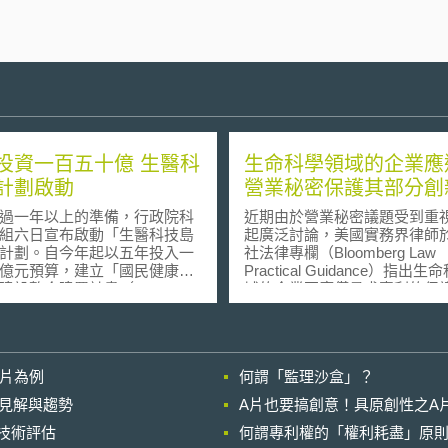
投資一百五十億 生醫科
生命科學領域的企業應
計劃啟動
營業秘密保護其部分創
一年以上的準備，行政院科
近期由於營業秘密議題受到重
組六日宣布啟動「生醫科技島
起廣泛討論，美國實務界律師
計劃。自今年起以五年投入一
社法律專欄（Bloomberg Law
億元預算，建立「國民健康資
Practical Guidance）指出
建設整合建置計畫（ NHII
域的企業不應僅尋求專利的保
「台灣人疾病及基因資料庫（
應考慮透過營業秘密來保護其
an Biobank ）」、及「臨床試驗
新，比如：製造技術、分析工
系」三大重點。未來除了減少
法、配方等，並指出保護營業
本一百億元以上，也希望協助
應採取的具體措施。 在Mayo
影片為例
何謂「監理沙盒」？
造數百億元市場商機。 生
Collaborative Servs. v. Promet
島計畫為國內所帶來的效益方
Labs一案中，美國最高法院認
的晚近見解與趨勢
A片也要搞創意！具原創性之A
NHII 將可減少醫療支出三％，共
方法並非真正的應用，因此不
進行技術評估
元規模，至於促進民間投資及
何謂專利權的「權利耗盡」原則
取得專利的資格；在Ass'n for