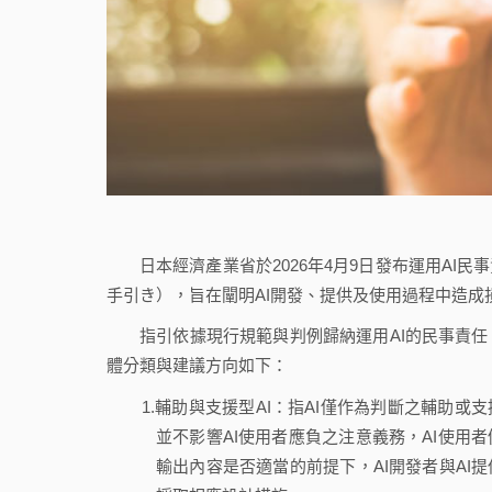
日本經濟產業省於2026年4月9日發布運用AI
手引き），旨在闡明AI開發、提供及使用過程中造成
指引依據現行規範與判例歸納運用AI的民事責任
體分類與建議方向如下：
1.輔助與支援型AI：指AI僅作為判斷之輔助或
並不影響AI使用者應負之注意義務，AI使用
輸出內容是否適當的前提下，AI開發者與AI