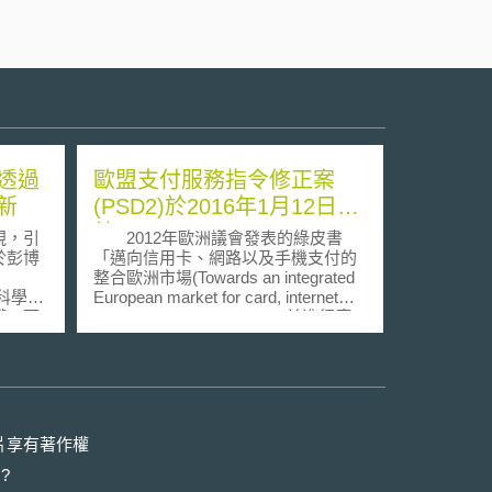
透過
歐盟支付服務指令修正案
新
(PSD2)於2016年1月12日生
效
視，引
2012年歐洲議會發表的綠皮書
於彭博
「邁向信用卡、網路以及手機支付的
整合歐洲市場(Towards an integrated
生命科學領
European market for card, internet
護，而
and mobile payments)」，並進行廣
部分創
泛的公眾意見徵詢，舉辦公聽會，最
具及方
後決議進行現有歐洲支付法制架構的
秘密所
修正。歐盟支付服務指令修正案
(revised Payment Service Directives,
heus
PSD2)於2013年7月由執委會提出，
為診斷
2015年10月歐洲議會通過，今年1月
片享有著作權
符合可
12日生效，預期英國、保加利亞、丹
?
麥、德國、奧地利以及法國將會率先