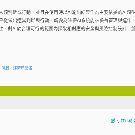
代人類判斷或行動，並且在使用時以AI輸出結果作為主要依據的AI類
務已從做出適當判斷與行動，轉變為確保AI系統能被妥善管理與運作。
全性，對AI於合理可行的範圍內採取相對應的安全與風險控制設計，
.0版]，経済産業省
引註此篇