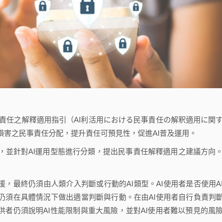
民事責任之解釋適用指引（AI利活用における民事責任の解釈適用に関
損害之民事責任分配，提升責任可預見性，促進AI普及運用。
，並針對AI運用型態進行分類，提出民事責任解釋適用之建議方向
支援，最終仍須由人類介入判斷或行動的AI類型。AI使用者是否使用A
者仍須在具體情況下做出適當判斷與行動。在由AI使用者自行負責判斷
提供者仍須說明AI性能限制與重大風險，並對AI使用者難以預見的風