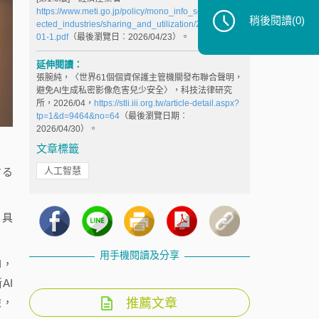
https://www.meti.go.jp/policy/mono_info_service/conn
稍後閱讀
(0)
ected_industries/sharing_and_utilization/202604090
01-1.pdf
（最後瀏覽日︰2026/04/23）。
延伸閱讀：
張腕純，〈世界61個個資保護主管機關發布聯合聲明，
避免AI生成私密影像危害兒少安全〉，科技法律研究
所，2026/04，
https://stli.iii.org.tw/article-detail.aspx?
tp=1&d=9464&no=64
（最後瀏覽日期︰
2026/04/30）。
文章標籤
人工智慧
する
。具
用手機閱讀及分享
I，
AI
險，
推薦文章