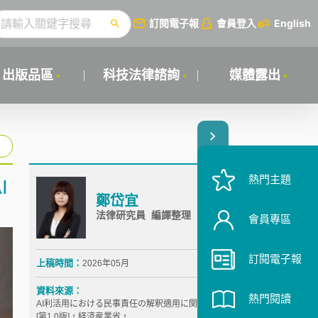
訂閱電子報
會員登入
English
出版品區
科技法律諮詢
媒體露出
熱門主題
I
鄭岱宜
法律研究員 編譯整理
會員專區
訂閱電子報
上稿時間：
2026年05月
資料來源：
熱門閱讀
AI利活用における民事責任の解釈適用に関する手引き
[第1.0版]，経済産業省，