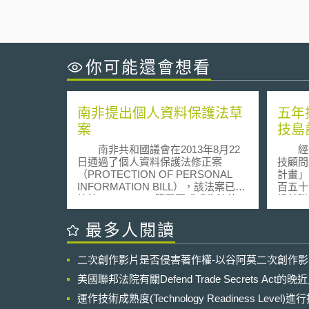
你可能還會想看
南非提出個人資料保護法草
五年
案
技島
南非共和國議會在2013年8月22
經過
日通過了個人資料保護法修正案
技顧問
（PROTECTION OF PERSONAL
計畫」
INFORMATION BILL），該法案已由
百五十
總統Jacob Zuma簽署正式成為法律，
訊基礎
這也是南非首次全面性的個人資料保
）」、
護立法 。 該部立法目的在於為促
Taiw
最多人閱讀
進個人資料的保護，建立全面性的個
研究體
人資料保護原則。此次提出多項修
健保成
二次創作影片是否侵害著作權-以谷阿莫二次創作
正，包括 ： 1. 設立獨立法人監察機
業界創
構作為獨立且公正的執行個人資料保
醫科技
美國聯邦法院有關Defend Trade Secrets Act
護法上職務及權力。 2. 公、私部門僅
面， 
在特定情形時方可處理個人資料。 3.
運作技術成熟度(Technology Readiness Level)
一百億