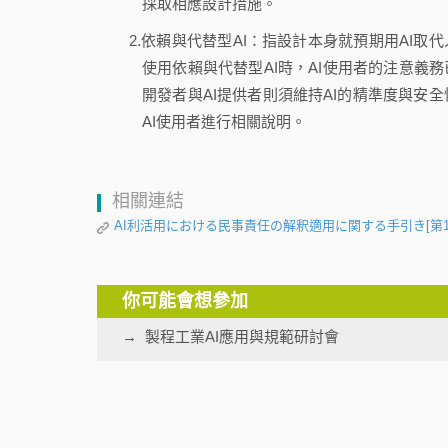
採取相應設計措施。
2.依賴與代替型AI：指設計本身就預期用AI取
使用依賴與代替型AI時，AI使用者的注意義
開發者與AI提供者則須維持AI的精準度與安
AI使用者進行相關說明。
相關連結
AI利活用における民事責任の解釈適用に関する手引き[第1
你可能會想參加
製程工業AI應用與規範研討會