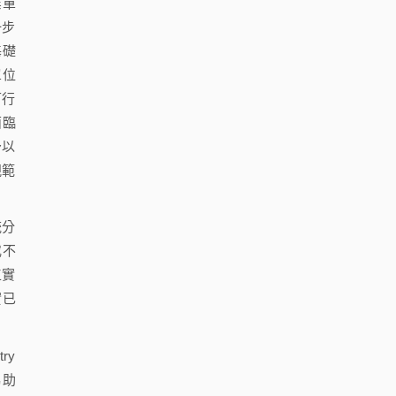
業單
一步
基礎
單位
可行
面臨
予以
規範
統分
或不
工實
實已
ry
協助