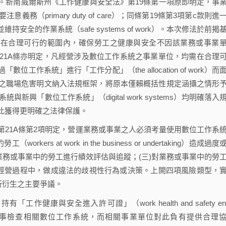
。新南威爾斯州《工作健康與安全法》第19條第一項原即明定，事
（primary duty of care）；同條第19條第3項第c款則進
全的作業系統（safe systems of work）。本次修法於前揭
單位在合理可行的範圍內，確保勞工之健康與安全不因該業務或事業
21A條亦明定，凡經營涉及數位工作系統之事業單位，均需在合理
作系統」進行「工作分配」（the allocation of work）而
之職場危害明文納入法規框架，將原本僅賴概括性規定涵攝之情形
興「數位工作系統」（digital work systems）均明確落入
此獲得更明確之法律保護。
21A條第2項明定，營運業務或事業之人必須考量使用數位工作系
s at work in the business or undertaking）造成過度
業務或事業中的勞工進行績效評估與追蹤；(三)對業務或事業中的勞
的經營過程中，做成違法的歧視性行為或決策。上開四項風險類型，
nt）所衍生之主要爭議。
作健康與安全進入許可證」（work health and safety ent
規情事檢查相關數位工作系統，而相關事業單位對此負有提供合理