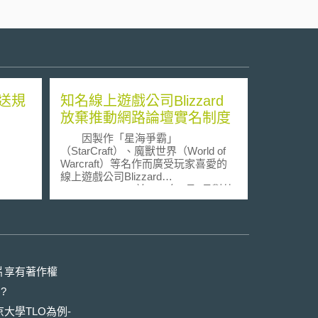
送規
知名線上遊戲公司Blizzard
放棄推動網路論壇實名制度
因製作「星海爭霸」
（StarCraft）、魔獸世界（World of
Warcraft）等名作而廣受玩家喜愛的
線上遊戲公司Blizzard
Entertainment，於2010年7月7月對外
宣布，將針對旗下遊戲的官方網路論
壇（Game Forum），推動實名制度
（Real ID System），引發各界議
論。 Blizzard對外表示遊戲論壇
旨在提供一個供玩家交流遊戲資訊的
管道，玩家亦得透過論壇提供Blizzard
片享有著作權
改進遊戲內容的建議或發表其他意
?
見。然而，部分使用者卻肆意透過論
壇散布人身攻擊言論，或從事其他不
大學TLO為例-
法行為。Blizzard希望透過推動論壇實