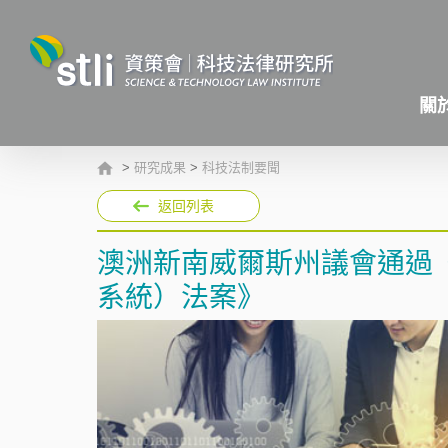
關
>
研究成果
>
科技法制要聞
返回列表
澳洲新南威爾斯州議會通過《
系統）法案》