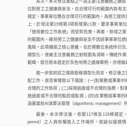
其次，本次修法重點之一為主要注意義務之擴張
位對勞工之健康與安全，在合理可行的範圍內負有主要注意義務
規定，事業單位應在合理可行的範圍內，為勞工提供並維持安
上，於母法第19條第3項新增第c1款，要求事業
「使用數位工作系統」而受到危害。再者，新增之第
的範圍內，確保勞工之健康與安全不因該事業單位透過「數位工
風險。此項擴張之核心意義，在於將數位系統所衍生
類型化，使雇主注意義務之射程更為清晰。傳統作業系統與新
範疇，部分原本遊走於灰色地帶之邊緣案例，亦得據
進一步就前述之風險態樣類型化而言，修正後之第
配工作，是否會導致以下風險：(一)對業務或事業中的勞工（worker
合理的工作負荷；(二)採用過度或不合理的指標，對
施過度或不合理的監控或監視；(四)在業務或事業
涵蓋當前AI演算法管理（algorithmic manageme
最後，本次修法後，依第117條及118條規定，持有「工
permit）之人員有權進入工作場所，就疑似違