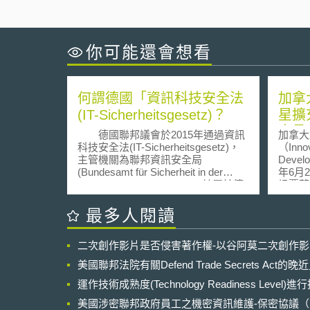
你可能還會想看
何謂德國「資訊科技安全法
加拿
(IT-Sicherheitsgesetz)？
星擴
意見
德國聯邦議會於2015年通過資訊
加拿大
況
科技安全法(IT-Sicherheitsgesetz)，
（Innov
主管機關為聯邦資訊安全局
Devel
(Bundesamt für Sicherheit in der
年6月
Informationstechnik, BSI)，隸屬於德
訊覆蓋
國聯邦內政部(Bundesministerium
架」（Pol
des Innern)。目的是為保障德國公民
Framew
最多人閱讀
與企業使用的資訊系統安全，特別是
Cover
在全國數位化進程中，攸關國家發展
意見徵
二次創作影片是否侵害著作權-以谷阿莫二次創作
的關鍵基礎設施，讓德國成為全球資
足之現
訊科技系統及數位基礎設施安全的先
並抑制
美國聯邦法院有關Defend Trade Secrets Act
驅與各國的模範，同時藉此強化德國
出擬透
資訊科技安全企業的競爭力，提升外
運作技術成熟度(Technology Readiness Level)
策目標如下： （
銷實力。 該法案主題包括，在關
足之區
美國涉密聯邦政府員工之機密資訊維護-保密協議（Non-disc
鍵基礎設施上改進企業資訊科技安
促進無