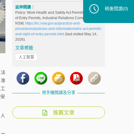
延伸閱讀：
稍後閱讀
(0)
Policy: Work Health and Safety Act Permits and Right
of Entry Permits, Industrial Relations Commission of
NSW,
https://irc.nsw.gov.au/practice-and-
procedures/policies-and-information/whs-act-permits-
and-right-of-entry-permits.html
(last visited May 14,
2026).
文章標籤
人工智慧
正法
御准
位工
用手機閱讀及分享
的安
推薦文章
、人