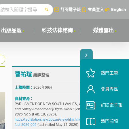
訂閱電子報
會員登入
English
出版品區
科技法律諮詢
媒體露出
熱門主題
曹祐瑄
編譯整理
上稿時間：
2026年06月
會員專區
資料來源：
PARLIAMENT OF NEW SOUTH WALES,
Work Health
訂閱電子報
and Safety Amendment (Digital Work Systems) Act
2026 No 5
(Feb. 18, 2026),
https://legislation.nsw.gov.au/view/html/inforce/current
熱門閱讀
/act-2026-005
(last visited May 14, 2026).