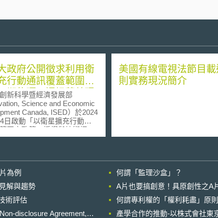
大政府公開徵求利用衛
美國有線電視法節目載
充行動通訊覆蓋範圍之
則實務現況簡介
，期能彌平通訊落差現
創新科學暨經濟發展部
ation, Science and Economic
opment Canada, ISED）於2024
24日啟動「以衛星擴充行動通
範圍之政策、授權與技術框
icy, Licensing and Technical
ork for Supplemental Mobile
age by Satellite (SMCS)）公眾
詢，指出偏遠地區通訊服務不
影片為例
何謂「監理沙盒」？
況將帶來嚴重公共安全風險，
經濟成長與社會融合，因此提
的晚近見解與趨勢
A片也要搞創意！具原創性之A
過公眾意見徵詢達成之四項政
進行技術評估
1）為服務缺乏、不
何謂專利權的「權利耗盡」原則
域提供行動通訊服務； （2）
losure Agreement,
產學合作的推動-以株式會社東京
線服務提供之競爭性，提供消