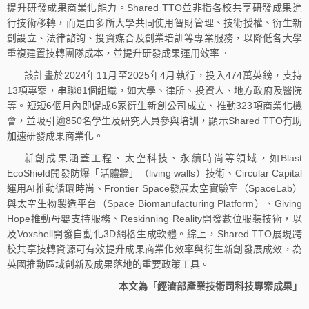
提升研發成果商業化能力。Shared TTO並非指各校共享研發成果進
行技術移轉，而是由多所大學共同使用智財管理、技術授權、衍生新
創設立、法律諮詢、投資媒合及創業培訓等專業服務，以降低各大學
重複建置技轉團隊成本，並提升研發成果運用效率。
該計畫於2024年11月至2025年4月執行，投入474萬英鎊，支持
13項專案，串聯81個組織，如大學、律所、投資人、地方政府及醫院
等。短短6個月內即促成6家衍生新創公司成立、推動323項商業化機
會，並吸引逾850名學生及研究人員參與培訓，顯示Shared TTO有助
加速研發成果商業化。
新創成果涵蓋工程、太空科技、永續時尚等領域，如Blast
EcoShield開發防爆「活體牆」（living walls）技術、Circular Capital
運用AI推動循環時尚、Frontier Space發展太空實驗室（SpaceLab）
與太空生物製造平台（Space Biomanufacturing Platform）、Giving
Hope推動母嬰支持服務、Reskinning Reality開發數位服裝技術，以
及Voxshell開發自動化3D網格生成軟體。綜上，Shared TTO展現跨
校共享技轉資源可有效提升成果商業化效率與衍生新創發展成效，為
英國推動區域創新及成果落地的重要政策工具。
本文為「經濟部產業技術司科技專案成果」