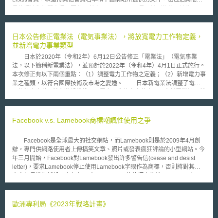
員的評論和相關資訊。因此20餘名Amazon Local員工被列為共同被告。
該訴訟聲明中指控相關資訊被Amazon Local所使用，用以在西雅圖建
立一個競爭性的服務。Angie's List在訴訟中指稱，他在會員協議“明確禁止
使用Angie's List的帳戶和資料用於商業目的”，但Amazon Local員工卻違反
日本公告修正電業法（電気事業法），將放寬電力工作物定義，
了契約。“Amazon Local沒有投入必要的時間，資源和合法手段發展自己的
並新增電力事業類型
研究與Angie's List競爭，相反的，Angie's List和它的員工都選擇了秘密訪
日本於2020年（令和2年）6月12日公告修正「電業法」（電気事業
問和挪用Angie's List專有信息的快捷方式。 Angie's List指控Amazon
法，以下簡稱新電業法），並預計於2022年（令和4年）4月1日正式施行。
Local違反商業機密，竊盜，侵入電腦，民事侵權，電腦欺詐與濫用盜用行
本次修正有以下兩個重點：（1）調整電力工作物之定義；（2）新增電力事
為和違反契約。Angie's List請求法院判決Amazon Local賠償其損失，並禁
業之種類，以符合國際技術及市場之變遷。 日本新電業法調整了電力
止Amazon Local再使用Angie's List，包括已經得到的資訊。Angie's List也
工作物之定義，將儲能設備納入了電力工作物之定義中，日本新電業法下所
請求未規定的損害賠償，“不當得利”和懲罰性的和其他損害。
謂電力工作物係指：「為了發電、儲能、變電、輸電、配電或其他以電力使
用為目的而設置之機械、器具、水壩、水道、蓄水池、電路、電線或其他工
作物（但船舶、車輛或航空器等，則依其他法令定之）。」此外，日本新電
Facebook v.s. Lamebook商標嘲諷性使用之爭
業法也於電力事業之種類下，新增了「特定電力批發業」（特定卸供給業）
此一新型電力事業。依日本新電業法對於「特定電力批發業」之定義，所謂
Facebook是全球最大的社交網站，而Lamebook則是於2009年4月創
「特定電力批發業」，係指：「自其他發電及儲能設備設置者（但不包含發
辦，專門供網路使用者上傳搞笑文章、照片或發表瘋狂評論的小型網站。今
電業者）處聚合其發出或放出之電力而再向售電業、一般輸配電業、輸電
年三月開始，Facebook對Lamebook發出許多警告信(cease and desist
業、特定輸電業供應電力者。」又依日本經濟產業省規劃，「特定電力批發
letter)，要求Lamebook停止使用Lamebook字眼作為商標，否則將對其提
業」得自行設置儲能設備，自產消合一之用電戶（prosumer）之儲能設備
出商標侵權的訴訟。今年七月時，Facebook的律師寫信給Lamebook主張
或發電設備（包含但不限於再生能源）購入電力，並轉而再至電力交易市場
其侵權，信中並聲稱Lamebook作為商標的使用，並非屬於受法律保護的嘲
向其他售電業者販售電力；但「特定電力批發業」不得直接從發電業者或其
諷性商標使用(parody use)，因為Lamebook的網站並未針對Facebook給予
他售電業購買電力，也不得直接售電予用電戶，故特定電力批發制度實際上
任何批評或評論。 然而Lamebook則認為其網站是專門供網友上傳他們
歐洲專利局《2023年戰略計畫》
是旨在賦予聚合商（アグリゲーター）參與市場之地位。
在最愛的社交網站上所看到的搞笑照片或近況動態，屬於嘲諷性商標使用。