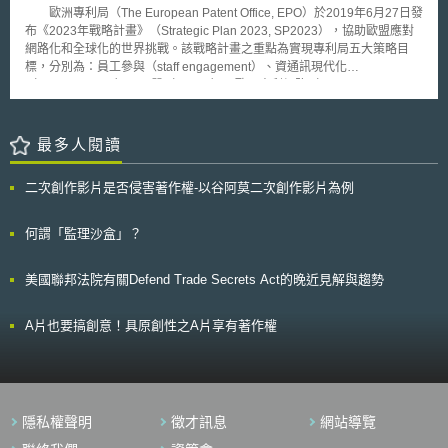
為了先聲奪人，Lamebook搶在Facebook提出商標侵權訴訟前，於11月4日
歐洲專利局（The European Patent Office, EPO）於2019年6月27日發
向德州Austin聯邦法院提出請求確認Lamebook詞語的使用並未侵害
布《2023年戰略計畫》（Strategic Plan 2023, SP2023），協助歐盟應對
Facebook的商標權。 在歷經幾個月的溝通及發送警告信皆未果的情況
網路化和全球化的世界挑戰。該戰略計畫之重點為實現專利局五大策略目
下，Facebook的律師11月9日於加州San Jose聯邦法院，向Lamebook提
標，分別為：員工參與（staff engagement）、資通訊現代化
起商標侵權訴訟，並對外說明Lamebook網頁呈現方式、Logo皆和
（modernisation）、品質（quality）、歐洲專利網路（European patent
Facebook非常相似，他們相信Lamebook網站有不正當企圖假借Facebook
network）和永續性（sustainability）。 該五大策略目標分述如下： 建
的名譽和名氣，吸引更多使用者使用Lamebook網站，Facebook將會持續
立一個參與性、知識性及協作性的組織：幫助員工發揮其專業領域，以及重
保護自己的品牌和商標。 針對Facebook提出的商標侵權訴訟，
視識別、招募和留才之方法。 進行EPO 資通訊系統的簡化與現代化：包含
最多人閱讀
Lamebook則回應其和Facebook所提供的服務並不相同，其並未提供社交
支持端到端的電子專利授權流程、對現有技術數據庫進一步投資、並關注亞
服務予使用者。此外，Lamebook認為網站僅是提供一個機會予使用者對於
洲相關文獻與標準。 效率化提供高品質流程與服務：確保EPO的專利審查
全球最盛行的社交網站進行嘲諷、評論，Lamebook詞語的使用是屬於嘲諷
二次創作影片是否侵害著作權-以谷阿莫二次創作影片為例
或其他作業流程及服務維持高標準，例如建立辦公室品質管理系統
性商標使用，屬於美國憲法第一修正案(First Amendment)所保障的言論自
（QMS）和「早期確定」計畫（Early Certainty），加速專利核准程序。 建
由權利，是一種受保護的言論表達形式，並未侵害或淡化Facebook的商標
立具有全球影響力的歐洲專利制度和網路：加強歐盟成員國與歐盟以外國家
何謂「監理沙盒」？
權。 值得一提的是，Lamebook並非屬於第一個被Facebook警告有商
專利局之合作，並定期檢視歐洲專利局對其他國家的財務與營運支援，在加
標侵權疑義的網站，在Lamebook訴訟案之前，已陸續有幾個網站受到
強國際參與度與成本效益之間達到平衡。 確保長期發展與永續：歐洲專利
Facebook指控商標侵權。而最近也出現許多聲浪開始撻伐Facebook不該以
美國聯邦法院有關Defend Trade Secrets Act的晚近見解與趨勢
局擬建立觀察站（Observatory）作為一提供利害關係人進行討論和分析的
巨人之姿，將”face”和”book”兩個通用詞語予以壟斷，完全禁止他人使用這
平台。該平台將為減少碳排放、降低能源消耗、降低紙張消耗以及減少使用
兩個詞語。 究竟Lamebook小型網站最終是否可以嘲諷性使用為由，於
塑膠等訂定明確長期目標。
A片也要搞創意！具原創性之A片享有著作權
商標侵權大戰中，戰勝目前全球最熱門社交網站Facebook，容我們拭目以
待。
隱私權聲明
徵才訊息
網站導覽