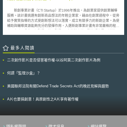
企業，為扣合「少量、多樣、個人化」的長尾型市場（Long Tail Market）
發展趨勢，以形塑可應對少數大量應用、重視產品或服務客製化特性之商業
新創事業計畫（CTI Startup）於1996年推出，為創業家提供創業輔導
模式[1]，資料更是驅動其成長不可或缺的石油。只是勘查我國私部門資料開
服務。該計畫挑選有創新商品想法的年輕企業家，藉由在創業過程中，從旁
放現況，首先是《個人資料保護法》等法令遵循事宜，致使企業釋出資料意
給予實質指導的方式使創新想法可以落實，成立有競爭力的新創企業。為使
願較低；次者是跨國大企業資料霸權時代下，新創、中小企業難以在資料獲
補助與輔導資源能夠充分的發揮作用，入選新創事業計畫有非常嚴格的程
取上與之競爭；其三則是即便已有資料交易管道，仍尚乏可提升資料交易透
序，大致可分為四個階段，第一階段CTI會針對申請團隊的想法是否創新、
明度、信任度及品質之措施可循。是以，亟待相應措施緩解上開問題。
技術上是否可行為標準對商業構想進行初步的篩選，並從旁協助申請者註冊
觀測國際間促進私部門資料釋出與流通之作法，一者係透過中介作為決
新創事業計畫。完成註冊後，將進入第二階段進行更為具體的專業審查，評
定資料釋出與否之交易模式（如美國之資料仲介）；二者係回歸資料自主理
估的標準包主要包括技術、市場、可行性與管理團隊的能力等層面。通過審
最多人閱讀
念，由個人決定資料是否釋出之形式（如歐盟My Data 、日本情報銀行）。
查後，即進入專業指導階段，每一個團隊將被授予一位專業的「創業導
為回應上開問題，本文擇定日本以個人為出發點之資料流通措施為例，研析
師」，在團隊創業的過程中，協助其進一步發展與優化企業的戰略、流程與
其促進資料交易流通所採行之制度與服務模式，期能作為我國擬訂資料經濟
二次創作影片是否侵害著作權-以谷阿莫二次創作影片為例
商業模式，並針對新創企業遇到的具體經營問題給予指導與建議。專業指導
促進措施時，可攻錯的他山之石。 貳、重點說明 一、日本情報銀行制度建
階段旨在輔導新創事業取得「CTI新創事業標章」（CTI Startup Label），
立背景 日本在資料流通與運用所面臨的挑戰，與我國同樣面臨個資法
新創事業標章的審查相當嚴格。
何謂「監理沙盒」？
遵、資料交易信任度不足以及難與資料霸權者相競爭的困境。 據研究
顯示，單以日本100家主要的線上購物網站為對象調查，即有高達一半比例
的業者將用戶資料與外部各方共享而未具體向用戶明示，甚至未提供用戶拒
美國聯邦法院有關Defend Trade Secrets Act的晚近見解與趨勢
絕提供資料的方式。由於普遍發生個人資料由營運業者蒐集後，進行目的外
利用，致使在資料共用及利用上，容易因為業者未充分解釋利用之資料內容
A片也要搞創意！具原創性之A片享有著作權
及對用戶的好處，而降低用戶同意或協力提供資料之意願[2]。此外，日本也
意識到多數資訊被GAFA（Google、Apple、Facebook、Amazon）等大型
網路服務業者掌控，從而壓縮日本本土業者的生存空間 [3]，為避免未來資
料可能會被大型網路服務業者所壟斷，不利未來日本資通訊與數位化社會發
展，日本政府認為有必要建立被個人信任的第三方制度協助處理資料，以鞏
固國家資料價值發展能量。 為此，日本提出情報銀行概念，並且由總
隱私權聲明
徵才訊息
網站導覽