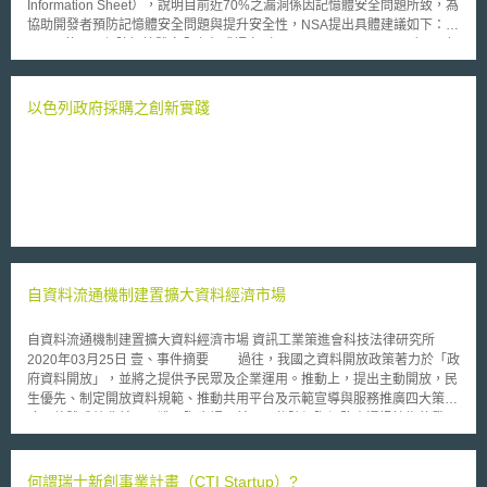
Information Sheet），說明目前近70%之漏洞係因記憶體安全問題所致，為
協助開發者預防記憶體安全問題與提升安全性，NSA提出具體建議如下：
1.使用可保障記憶體安全之程式語言（Memory safe languages）：建
議使用C#、Go、Java、Ruby、Rust與Swift等可自動管理記憶體之程式語
言，以取代C與C++等無法保障記憶體安全之程式語言。 2.進行安全測
試強化應用程式安全：建議使用靜態（Static Application Security Testing,
以色列政府採購之創新實踐
SAST）與動態（Dynamic Application Security Testing, DAST）安全測試
等多種工具，增加發現記憶體使用與記憶體流失等問題的機會。 3.強化
弱點攻擊防護措施（Anti-exploitation features）：重視編譯
（Compilation）與執行（Execution）之環境，以及利用控制流程防護
（Control Flow Guard, CFG）、位址空間組態隨機載入（Address space
layout randomization, ASLR）與資料執行防護（Data Execution
Prevention, DEP）等措施均有助於降低漏洞被利用的機率。 搭配多種
積極措施增加安全性：縱使使用可保障記憶體安全之程式語言，亦無法完全
避免風險，因此建議再搭配編譯器選項（Compiler option）、工具分析及
自資料流通機制建置擴大資料經濟市場
作業系統配置等措施增加安全性。
自資料流通機制建置擴大資料經濟市場 資訊工業策進會科技法律研究所
2020年03月25日 壹、事件摘要 過往，我國之資料開放政策著力於「政
府資料開放」，並將之提供予民眾及企業運用。推動上，提出主動開放，民
生優先、制定開放資料規範、推動共用平台及示範宣導與服務推廣四大策
略，整體成效斐然，已獲國際肯認。然而，伴隨網際網路資通訊技術的發
展，智慧聯網技術的進步，人工智慧（artificial intelligence, AI）、物聯網
（Internet of Things, IoT）、區塊鏈、AR/VR等涉及資料運用之新興科技相
繼萌芽，觸發對資料的大量需求。 特別是我國在新興科技領域之新創
何謂瑞士新創事業計畫（CTI Startup）?