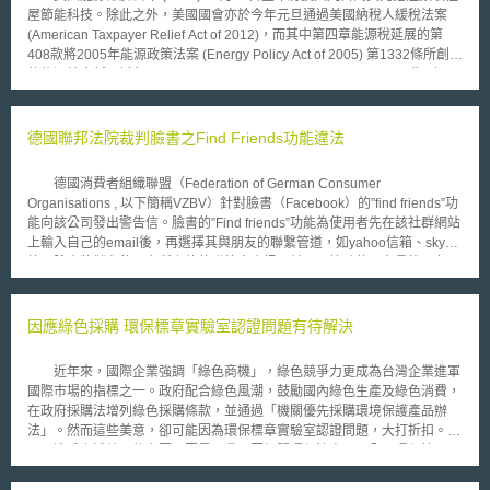
屋節能科技。除此之外，美國國會亦於今年元旦通過美國納稅人緩稅法案
(American Taxpayer Relief Act of 2012)，而其中第四章能源稅延展的第
408款將2005年能源政策法案 (Energy Policy Act of 2005) 第1332條所創設
的能源效率新屋抵免 (Credit for Energy-efficient New Homes)，展期到
2013年年底。 據美國能源部長朱隸文 (Steven Chu) 表示，該國家庭平
均每戶每年花費近兩千美元於能源相關開銷，而其中有大部分皆因諸如住屋
的屋頂、閣樓或牆壁間的空氣洩漏而流失浪費。相關研究並顯示，百分之四
德國聯邦法院裁判臉書之Find Friends功能違法
十二的能源都喪失於建築外殼(building envelope)，包括門、屋頂、閣樓、
牆、地板和地基之中。該部於是決定投資建築圍護科技 (building envelope
德國消費者組織聯盟（Federation of German Consumer
technology)的改進，包涵有高效能的窗戶、屋頂及冷暖器設備。 另方
Organisations , 以下簡稱VZBV）針對臉書（Facebook）的”find friends”功
面，國會所通過的美國納稅人緩稅法案展延了包括能源效率新屋抵免(Credit
能向該公司發出警告信。臉書的”Find friends”功能為使用者先在該社群網站
for Energy-efficient New Homes)等十二項能源相關抵免或獎勵措施。其中
上輸入自己的email後，再選擇其與朋友的聯繫管道，如yahoo信箱、skype
第408條的展延將使美國國民得其於就其符合能源之星(Energy Start)認證標
等。臉書將儲存使用者所上傳的聯絡人資訊，並用以協助使用者尋找朋友，
準之隔熱保溫工程、外部窗戶及門等2005年後所產生裝修支出 (含勞務承
或者透過居住地、學校、工作場所等搜尋要件，協助使用者找尋好友。然
攬) 的百分之十，申報最高五百美元的賦稅減免。 2005 能源政策法法
而，在臉書未有任何修正的情況下，VZBV向柏林地方法院控告臉書並獲得
案所創設的能源效率新屋賦稅減免原定於2007年終止，之後由2006年的稅
勝訴，之後臉書向上訴法院提起上訴，但於2014年01月24日遭到駁回。
因應綠色採購 環保標章實驗室認證問題有待解決
收抵免與醫療保健法案 (Tax Relief and Health Care Act of 2006) 延長至
2016年01月14日，德國聯邦法院維持下級審法院判決，裁判臉書的” Find
2008，再由08年的能源改進與延長法案 (The Energy Improvement and
friends”功能牴觸德國隱私權保護與消費者保護之法律。 （一）德國聯邦資
Extension Act of 2008) 展延至2009。其後，10年的減稅、失業保險再授權
近年來，國際企業強調「綠色商機」，綠色競爭力更成為台灣企業進軍
料保護法（Bundesdatenschutzgesetz,BDSG） 法院認為該項功能違
及工作機會增進法 (The Tax Relief, Unemployment Insurance
國際市場的指標之一。政府配合綠色風潮，鼓勵國內綠色生產及綠色消費，
反德國聯邦資料保護法，蓋因臉書未能在收集或利用使用者以及非使用者的
Reauthorization, and Job Creation Act of 2010) 將其延伸至2011年年底，
在政府採購法增列綠色採購條款，並通過「機關優先採購環境保護產品辦
資料前，事先取得其同意。此外，臉書的契約條款中亦未提供使用者適當程
而目前通過美國納稅人緩稅法案再將其延至2013年12月31日。
法」。然而這些美意，卻可能因為環保標章實驗室認證問題，大打折扣。
度的通知，讓使用者知道他們的資料將會被如何使用。 （二）德國不正競
造成上述結果的主要原因是，我國因相關環保法令不周全，環保管理、
爭防制法（Gesetz gegen den unlauteren Wettbewerb, UWG） 法院
監督單位權責不一，形成三不管局面，影響廠商競爭力。舉例而言，現在環
認為，臉書在利用使用者資料並且寄發廣告郵件給非臉書會員時誤導使用
保署嚴格把關環保標章實驗室，檢查近 20 家實驗室，最後只認定三家有合