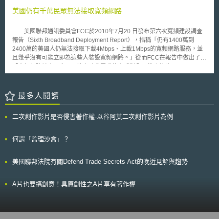
者，讓使用者以為這個功能是受到限制的，亦即使用者誤認僅有其臉書上的
格檢測能力，廠商要取得環保標章，一定要找這三家業者，形成供需嚴重失
美國仍有千萬民眾無法接取寬頻網路
朋友才在搜尋範圍之內。然而，臉書實際上更寄發邀請廣告郵件給其他非臉
衡局面，廠商耗時、浪費金錢，還是拿不到環保標章。 另外，環保標
書的使用者。由於德國不正競爭防制法第五條第一項規定，採取引人錯誤的
章實驗室的管理單位，應該是環保署還是經濟部標準檢驗局；發生爭議事
交易行為，其行為構成不正當。此外，該法第七條亦規定，具訊息之廣告，
美國聯邦通訊委員會FCC於2010年7月20 日發布第六次寬頻建設調查
件，環保署和標準局各有說詞。環保標章是環保署核發，但實驗室檢測、管
其掩飾或隱匿委任傳送此訊息之發送人的身分， 即被視為不合理之煩擾。
報告（Sixth Broadband Deployment Report），指稱「仍有1400萬到
理則由標檢局負責，故而出現三不管的局面。 今年 7 月 1 日 ，歐盟全
又以不合理之方式來煩擾市場參與者之交易行為，不得為之。因此，其被認
2400萬的美國人仍無法接取下載4Mbps、上載1Mbps的寬頻網路服務，並
面執行 RoHS （無鉛製程）環保措施，明年，歐盟開始執行 WEEE （廢棄
定構成德國不正競爭防制法第五條”引人錯誤的交易行為”以及第七條＂不合
且幾乎沒有可能立即為這些人裝設寬頻網路。」從而FCC在報告中做出了
電機電子產品回收）環保措施，由於台灣資訊大廠 98% 為出口導向，這兩
理之煩擾＂。 本案從2010年開始直至聯邦法院裁判結果出爐前，”find
「寬頻網路並未以合理、符合時代需求的方式對全民推廣佈建」
個規定使我國資訊廠商不得不審慎因應之，然而， RoHS 及 WEEE 僅是一
friends”功能已有修正，然而VZBV認為這些修正並不足夠。在2016年的這
（Broadband deployment to all Americans is not reasonable and timely）
個開端，未來歐盟一旦通過 REACH 規則，因環保要求而受影響的產業將更
份裁判出爐後，facebook將如何修正及調整商業模式，以符合德國法律之規
的結論。 自1996年通訊法（第706節）要求FCC應每年針對「寬頻普
多，可見環保標章實驗室認證問題，必須嚴格看待並儘速解決。
定值得持續關注。此外，許多社群網站如LinkedIn亦有類似功能，該裁判結
及」的狀況進行評估以來，FCC是第六次針對此議題發布調查報告。報告指
最多人閱讀
果對於這些網站的商業運作，將造成如何的影響亦應持續追蹤。
出，雖然寬頻建設在過去10年中已有顯著的成長，但在如北卡羅萊納州、德
州、密西西比州等地的鄉村地區，仍有不成比例的多數民眾並無法接取寬頻
二次創作影片是否侵害著作權-以谷阿莫二次創作影片為例
網路，因為網路服務提供者在這些區域中看不到佈建寬頻網路的經濟利益。
目前只有65%的美國民眾能在家中接取高速寬頻服務。今年3月公布的
「國家寬頻計畫（National Broadband Plan）」，FCC則設定目標，希望
何謂「監理沙盒」？
利用教育方案和公私合作伙伴策略（public-private partnerships）來推動網
路的基礎建設，在2020年前達到90%美國民眾可在家接取高速寬頻服務的
美國聯邦法院有關Defend Trade Secrets Act的晚近見解與趨勢
目標。為此，FCC將重整普及服務基金，引進創新策略釋出新的行動寬頻頻
譜、除去對基礎建設（包括路權與電線桿等的接取權）的投資障礙。
值得注意者，這份報告同時將家戶寬頻接取網路的基本速率從2Mbps提升到
A片也要搞創意！具原創性之A片享有著作權
下載4Mbps、上傳1Mbps。