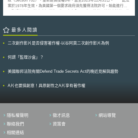
款（Section 702），重新延長授權6年，直至2023年12月31日。 此法
能耐，即為必要配合之政策。 我國2013年推出智財戰略綱領至今，已
案於1978年生效，為美國第一個要求政府須先獲得法院許可，始能進行電
進入第3年，面對國際上瞬息萬變的市場與法制環境，新興市場如印度最新
子監視的法律。法案宗旨係為平衡國家安全以及人民權利，基於憲法第四修
作出之智財政策，對我國政府具有一定參考價值。
正案對人民的保障，使身處美國領土內的人民免於被恣意監視，國家在通常
情況下，須獲得外國情報偵察法院（Foreign Intelligence Surveillance
Court, FISC）搜索票（warrant）才可對人民進行搜查。 本次法案修正
最多人閱讀
通過後，使聯邦調查局能夠持續使用情報數據資料庫，以獲取有關美國人的
信息，但法案新增要求聯邦調查局在預測性刑事調查中（predicated
二次創作影片是否侵害著作權-以谷阿莫二次創作影片為例
criminal investigation）如要索取與國家安全無關的內容，必須事先經FISC
法院審查許可（court order）。 因911恐攻事件後出現的反恐需要，
2008年增訂第七章702條款為FISA的正式條款，原本在今年1月到期，法案
何謂「監理沙盒」？
修正通過後，此條款延長授權6年。目的為美國公民提供隱私保護，禁止政
府針對美國公民和位於美國境內的外國人為監視對象；僅處於國外的外國
美國聯邦法院有關Defend Trade Secrets Act的晚近見解與趨勢
人，涉及外國情報資訊才可被列為本條進行監視的目標。允許情報部門，在
三個政府部門（外國情報偵察法院，行政部門和國會）的監督下，收集關於
國際恐怖分子，武器散布者以及其他位於美國境外的重要外國情報。
A片也要搞創意！具原創性之A片享有著作權
此項修正案保留702條款的操作靈活性，並加入了一些增強隱私措施及要
求。惟，受質疑且具爭議的是，702條款條文內容規範，允許美國政府的情
報機構--國家安全局（National Security Agency, NSA）基於該條款，例外
不需法院搜索票，可向Google、Apple、微軟、Facebook或電信業者等美
國企業蒐集、調閱國外非美國人用戶的海外通訊內容（包含電子郵件、電
隱私權聲明
徵才訊息
網站導覽
話、其他私人信息等），當這些被監聽的國外用戶之通訊對象係涉及美國人
時亦同；意即，若美國人曾接觸被鎖定的國外對象，也會被納入調查並取得
聯絡我們
資策會
通訊紀錄等個資，且禁止業者通知受影響的用戶。曾有國會參議員試圖修改
相關連結
此法案，加入隱私保護條款，但最終並未獲多數同意。