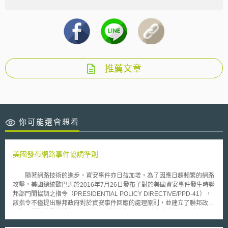
推薦文章
你可能還會想看
美國發布網路事件協調準則
隨著網路技術的進步，資安事件亦日益加增，為了因應日趨頻繁的網路
攻擊，美國總統歐巴馬於2016年7月26日發布了對於美國資安事件發生時聯
邦部門間協調之指令（PRESIDENTIAL POLICY DIRECTIVE/PPD-41），
該指令不僅提出聯邦政府對於資安事件回應的處理原則，並建立了聯邦政府
各部門間對於發生重大資安事件時之協調指引。 指令中就資安事件及
重大資安事件進行了定義：資安事件包含資訊系統漏洞、系統安全程序、內