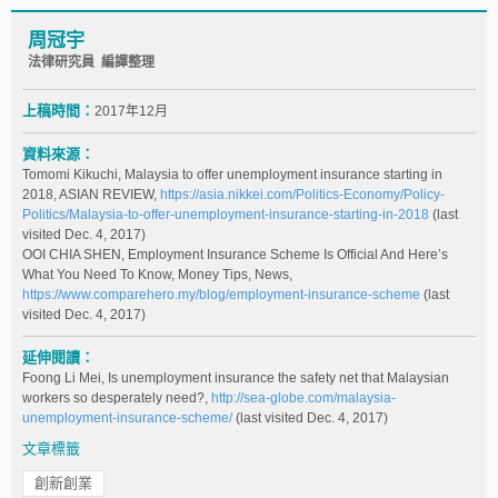
周冠宇
法律研究員 編譯整理
上稿時間：
2017年12月
資料來源：
Tomomi Kikuchi, Malaysia to offer unemployment insurance starting in
2018, ASIAN REVIEW,
https://asia.nikkei.com/Politics-Economy/Policy-
Politics/Malaysia-to-offer-unemployment-insurance-starting-in-2018
(last
visited Dec. 4, 2017)
OOI CHIA SHEN, Employment Insurance Scheme Is Official And Here’s
What You Need To Know, Money Tips, News,
https://www.comparehero.my/blog/employment-insurance-scheme
(last
visited Dec. 4, 2017)
延伸閱讀：
Foong Li Mei, Is unemployment insurance the safety net that Malaysian
workers so desperately need?,
http://sea-globe.com/malaysia-
unemployment-insurance-scheme/
(last visited Dec. 4, 2017)
文章標籤
創新創業