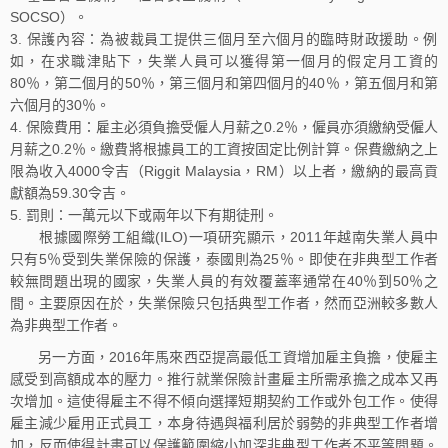
SOCSO）。
保護內容：為被裁員工提供三個月至六個月的臨時財政援助。例
如，在求職津貼下，失業人員可以獲得第一個月的假定月工資的
80％，第二個月的50％，第三個月和第四個月的40％，第五個月和第
六個月的30％。
保險費用：雇主必須負擔受僱人月薪之0.2％，僱員亦須繳納受僱人
月薪之0.2％。繳費將根據員工的工資按固定比例計算。保費繳納之上
限為收入4000令吉（Riggit Malaysia，RM）以上者，繳納的最高貢
獻額為59.30令吉。
罰則：一萬元以下或兩年以下有期徒刑。
根據國際勞工組織(ILO)一項研究顯示，2011年越南失業人員中
只有5％受到失業保險的保護，泰國則為25％。即使在非典型工作者
較無問題出現的國家，失業人員的有效覆蓋率通常在40％到50％之
間。主要原因在於，失業保險只包括典型工作者，然而亞洲較多數人
為非典型工作者。
另一方面，2016年馬來西亞提高最低工資增加雇主負擔，使雇主
感受到高額成本的壓力。推行就業保險計畫雇主所需承擔之成本又再
次增加。這使得雇主不得不傾向選擇短期契約工作或外包工作。使得
雇主減少雇用正式員工，本身待遇與福利居於弱勢的非典型工作者增
加，反而使得計畫可以保護範圍縮小加深非典型工作者不平等問題。