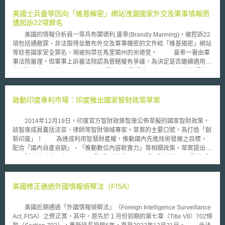
部控制、利用電腦漏洞的執行；而重大資安事件則指可能對國家安全利益、
外交關係、美國經濟、人民信心、民眾自由或大眾健康與安全發生明顯危害
美國士兵曼寧因向「維基解密」網站洩漏國家外交及軍事情報而
的有關攻擊。 此外，就遭遇資安事件時，列舉出下列幾點作為聯邦政府因
遭起訴22項罪名
應資安事件時之原則：（A）責任分擔；（B）基於風險的回應；（C）尊重
美國的情報分析員一等兵布蘭德利.曼寧(Brandly Manning)，被控訴22
受影響者；（D）政府力量之聯合；（E）促進重建及恢復。 聯邦政府
項包括通敵罪、非法取得並散布外交及軍事機密的文件給「維基揭密」網站
機關於因應資安事件時，需同時在威脅、資產及情報支援三方面上做相關之
等妨害國家安全罪名，現被拘禁在馬里蘭州的米德堡。 曼寧一審由軍
因應。其中司法部透過轄下聯邦調查局(Federal Bureau of Investigation,
事法院審理，但軍事上訴審法院認為管轄權有爭議，為決定是否繼續適用軍
FBI)、國家網路調查聯合行動小組(National Cyber Investigative Joint Task
事法院的審理程序，今年10月10日舉行預審聽證會，由五人一組的普通法
Force, NCIJTF)負責威脅之回應；國土安全部(Department of Homeland
院法官受理。同時，維基解密、憲法人權中心、美聯社等新聞媒體，均要求
Security, DHS)則透過轄下的國家網路安全與通訊整合中心(National
軍事法庭依憲法第一修正案，提供曼寧案的相關卷宗資料，但政府發言人查
Cybersecurity and Communications Integration Center, NCCIC)負責保護
得費雪上尉（Captain Chad Fisher）表示，第一憲法修正案沒有絕對的效
啟動印度專利市場：印度推出國家智財政策草案
資產之部分，而情報支援部分，則由國家情報總監辦公室(Office of the
力，也未賦予法院公開卷宗的義務。若記者和大眾想獲得案件的文件資料，
Director of National Intelligence)下之網路威脅情報整合中心(Cyber Threat
可透過「情報自由法」申請。但依「情報自由法」的申請程序非常冗長，而
Intelligence Integration Center)負責相關事宜。如係政府機關本身遭受影
2014年12月19日，印度官方智財政策智庫公佈草擬的國家智財政策，
且美聯社和曼寧的辯護律師大衛.庫姆斯（david Commbs）的申請都已遭拒
響，則機關應處理該資安事件對其業務運作、客戶及員工之影響。另在遭遇
該智庫成員囊括法官、律師等智財領域專家。草案的主要口號，為打造「創
絕，律師大衛只能在私人網誌上向關心曼寧案的民眾公布案件進度和內情。
重大資安事件時，為使聯邦政府能有效率因應，指令指出聯邦政府應就國家
新印度」！ 為達成利用智慧財產權，推動國內先進技術發展之目標，
憲法人權中心的律師Shayana Kadidal 表示，不公開卷宗資料，就算
政策、全國業務及機關間為協調。此外，指令中亦指示國土安全部及司法部
配合「國內自產自銷」、「推動數位內容軟實力」等相關政策，草案提出8
參與了聽證會也無法理解案件的真實面貌，而無法做出準確的報導。但軍事
應建立當個人或組織遭遇資安事件時得以聯繫相關聯邦機關之管道。
大智財政策改革面向，包含：「智財意識推廣」、「智財創造」、「新智財
法院對於憲法人權中心、新聞媒體及公眾要求公開法庭卷宗的訴求依然無動
該指令加強了現有政策的執行，並就美國機構組織上於資安事件與現行政策
法令與法制架構」、「智財管理運用」、「國內創新商業化」、「智財執
於衷。軍方和憲法人權中心將在之後會提交聲請，解釋為何他們認為軍事上
之互動做了進一步之解釋。
法」、以及「智財人力培育」等。其中值得注意的，為根據印度專利局資料
訴審法院有權裁決卷宗是否公開。 曼寧下次庭期是明年2月4日，若通
顯示，印度專利申請案統計中有75％的申請來源為國外，印度智財政策智庫
美國修正通過外國情報偵察法（FISA）
敵罪成立，曼寧將會被判終身監禁。
認為，這對國內創新與科技產業、學研機構來說是個警訊，應強化國內研發
人員對於商業化與智慧財產權的相關知識；並且，對於促進智財權創造以及
美國近期通過「外國情報偵察法」（Foreign Intelligence Surveillance
技術商業化，草案亦提出研發補助、租稅減免方案，期能增進國內智財創新
Act, FISA）之修正案，其中，原先於１月份到期的第七章（Title VII）702條
動能；最後，因應增加國內專利申請數量與品質之目標，提昇國內專利審查