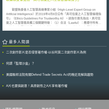
定條件下給予價格折扣。
用公開技術內容，較符合AI產業對於保護AI創新的期待。然而，企業以營業
秘密保護AI創新有其限制，包含： 1.競爭者可能輕易透過還原工程了解該產
歐盟執委會人工智慧高級專家小組（High-Level Expert Group on
品的營業秘密內容，並搶先申請專利，反過來起訴企業侵害其專利，而面臨
Artificial Intelligence）於2019年4月8日公布「具可信度之人工智慧倫理指
訴訟風險； 2.面對競爭者提起的專利侵權訴訟，企業將因為沒有專利而無法
引」（Ethics Guidelines For Trustworthy AI）。該指引首先指出，具可信
提起反訴，或透過交互授權（cross-licensing）來避免訴訟； 3.縱使企業得
度之人工智慧需具備三個關鍵特徵：（1）合法（Lawful）：應遵守所有適
主張「先使用權（prior user right）」，但其僅適用在競爭者於專利申請前
用於人工智慧之法規；（2）合乎倫理（Ethical）：確保人工智慧符合倫理
已存在的技術，且未來若改進受先使用權保護之技術，將不再受到先使用權
原則與價值；（3）健全（Robust）：自技術與社會層面觀之，避免人工智
之保護，而有侵犯競爭者專利之虞，因此不利於企業提升其競爭力。 綜上
慧於無意間造成傷害。 該指引並進一步指出人工智慧應遵守以下四項
所述，儘管AI產業面有從開源轉向保密的傾向，但若要完全仰賴營業秘密來
倫理原則： (1) 尊重人類之自主權（Respect for Human Autonomy）：歐
最多人閱讀
保護AI創新仍有其侷限，專利依舊是當前各企業對AI領域的保護策略中的關
盟之核心價值在於尊重人類之自由與自主，與人工智慧系統互動之個人，仍
鍵。 本文同步刊登於TIPS網站（https://www.tips.org.tw）
應享有充分且有效之自我決定空間。因此，人工智慧之運用，不應脅迫、欺
二次創作影片是否侵害著作權-以谷阿莫二次創作影片為例
騙或操縱人類，人工智慧應被設計為輔助與增強人類之社會文化技能與認
知。 (2) 避免傷害（Prevention of Harm）：人工智慧不應對人類造成不利
之影響，亦不應加劇既有的衝突或傷害。人工智慧之系統運行環境應具備安
何謂「監理沙盒」？
全性，技術上則應健全，且確保不會被惡意濫用。此外，弱勢族群應於人工
智慧運用中受到更多關注，並被視為服務對象。 (3) 公平（Fairness）：人
美國聯邦法院有關Defend Trade Secrets Act的晚近見解與趨勢
工智慧系統之開發、布建與利用，必須具備公平性。除了透過實質承諾與規
範，進行平等與公正之利益與成本分配外，亦須透過救濟程序確保個人或特
定族群不受到歧視與偏見之侵害，並可對人工智慧之自動化決策結果提出質
A片也要搞創意！具原創性之A片享有著作權
疑，且獲得有效之補救。 (4) 可解釋性（Explicability）：人工智慧應盡量避
免黑箱（Black Box）決策，其系統處理程序須公開透明，並盡可能使相關
決策結果具備可解釋性，分析特定訊息可能導致之決策結果，此外亦需具備
可溯性且可接受審核。