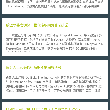
礙的民眾使用。文字中繼服務使聽力或語言障礙民眾能透過電話或文字電話
（TextPhone）等設備而能與他人溝通，這項決定意味著所有的手機用戶將
有機會獲得一個「下一代（next generation）」文字中繼服務，各種設備將
能夠輔助身障者以更快、更流暢的交談速度與他人溝通。 Ofcom在經過
文字中繼服務的審查研究後發現，目前的中繼系統以助理作為通話雙方的中
介，進行語音與文字的轉換，反之亦然。然而研究發現，通話者對於對話速
歐盟執委會通過下世代接取網路管制建議
度的即時性與情感表達的完整性有提昇的需求，現在的系統通話的速度很
慢，因為呼叫者只能輪流說話或輸入文字，無法即時快速如正常人一般的溝
歐盟在今年5月19日公布的數位議程（Digital Agenda）中，設定了多
通。 因此Ofcom決定下一代文字中繼服務，在未來的18個月內將提供
項寬頻建設目標，包括所有歐洲民眾於2013年均能擁有基本寬頻， 2020年
顯著的改進，包括： 語音雙向並行傳輸，透過網際網路的連接，允許
擁有30Mbps以上的高速寬頻，與50%以上的歐盟家戶擁有100Mbps以上的
通訊雙方可隨時插嘴，而無須等到一方的對話結束傳輸。如此將使交談雙方
超高速寬頻。為達成此項目標，歐盟執委會於今年9月20日提出了採納下世
對話流動更快，有更自然的結果，新的服務也將支援更多種類的設備。為了
代網路管制建議（Commission Recommendation on regulated access to
達成這些改進，Ofcom將與產業、身障團體代表進行合作，探討當前和未來
Next Generation Access Networks（NGA））、提出未來五年的無線電頻
中繼服務所需語音辨識技術的精確度和速度的發展。Ofcom也將要求電信業
譜政策計畫，與鼓勵公、私部門進行寬頻網路投資等三項主要推動措施。
者在未來提供視訊中繼服務，以確保身障者可以使用可靠的、先進的各種中
在NGA管制建議正式公布前，執委會曾於2008年與2009年兩度就建議
簡介人工智慧的智慧財產權保護趨勢
繼服務，以幫助他們更容易溝通。
草案進行公開資詢。執委會認為，此一建議除了可提升管制明確性，避免管
制假期（regulatory holidays）外，並在鼓勵投資與維護競爭間取得適當平
近期人工智慧（Artificial Intelligence, AI）的智慧財產權保護受到各界廣泛
衡，其重要管制原則如下： 1. 管制者對於獨占業者之光纖網路接取進
注意，而OpenAI於2023年3月所提出有關最新GPT- 4語言模型的技術報告
行成本訂價管制時，應藉由風險溢價（risk premium）充分反應投資風險，
更將此議題推向前所未有之高峰。過去OpenAI願意公布細節，係由於其標
使投資者能獲取具吸引力之利潤。 2. 管制者應採取適當的接取管制措
榜的是開源精神，但近期的報告卻決定不公布細節（如訓練計算集、訓練方
施，促使新進業者進入市場，使其可依投資階梯（ladder of investment）逐
法等），因為其認為開源將使GPT- 4語言模型面臨數據洩露的安全隱患，且
步建置其自有網路，促進基礎設施競爭。 3. 管制者所採取之事前管制
尚有保持一定競爭優勢之必要。 若AI產業選擇不採取開源，通常會透過以下
措施，應反映個別市場與城鄉區域之市場競爭差異。 4. 管制建議強烈
三種方式來保護AI創新，包括申請專利、以營業秘密保護，或同時結合兩
支持NGA網路的共同投資，並對長期或大量的光纖迴路接取合約，允許在一
者。相對於專利，以營業秘密保護AI創新可以使企業保有其技術優勢，因不
歐盟執委會提出「具可信度之人工智慧倫理指引」